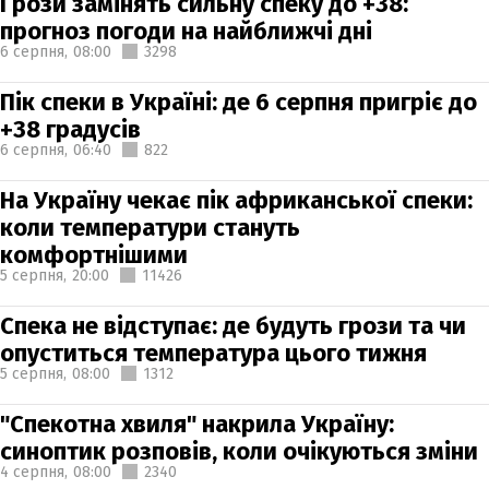
Грози замінять сильну спеку до +38:
прогноз погоди на найближчі дні
6 серпня,
08:00
3298
Пік спеки в Україні: де 6 серпня пригріє до
+38 градусів
6 серпня,
06:40
822
На Україну чекає пік африканської спеки:
коли температури стануть
комфортнішими
5 серпня,
20:00
11426
Спека не відступає: де будуть грози та чи
опуститься температура цього тижня
5 серпня,
08:00
1312
"Спекотна хвиля" накрила Україну:
синоптик розповів, коли очікуються зміни
4 серпня,
08:00
2340