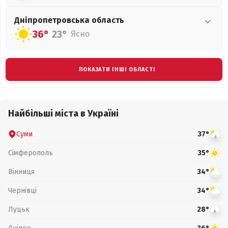
Дніпропетровська
область
36°
23°
Ясно
ПОКАЗАТИ ІНШІ ОБЛАСТІ
Найбільші міста в Україні
Суми
37°
Сімферополь
35°
Вінниця
34°
Чернівці
34°
Луцьк
28°