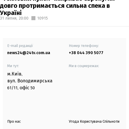
довго протримається сильна спека в
Україні
31 липня,
20:00
10915
E-mail редакції
Номер телефону:
news24@24tv.com.ua
+38 044 390 5077
Ми тут:
Ми в соцмережах:
м.Київ
,
вул. Володимирська
офіс
61/11,
50
Про нас
Угода Користувача Спільноти