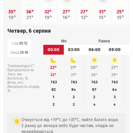
35°
36°
32°
27°
27°
31°
25°
19°
21°
19°
16°
13°
15°
15°
Четвер, 6 серпня
Ніч
Ранок
Схід:
05:12
00:00
03:00
06:00
09:00
1
Захід:
20:16
Температура С°
22°
21°
20°
27°
Відчувається як
Тиск, мм
22°
21°
20°
29°
Вологість, %
763
763
763
763
Вітер, м/с
Ймовірність опадів,
82
84
87
64
%
1
2
2
3
2
2
4
4
Очікується від +19°C до +35°C, пийте багато води.
З ранку до вечора небо буде чистим, опадів не
передбачається.