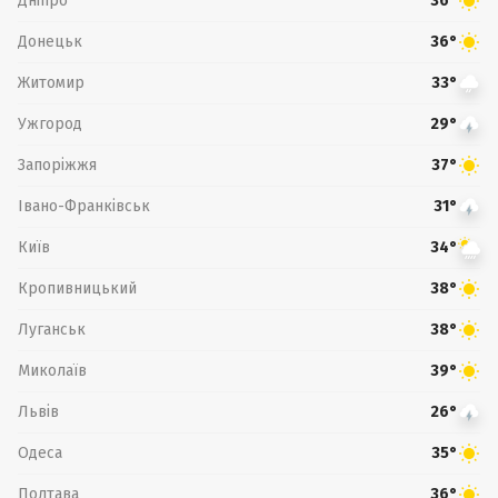
Дніпро
36°
Донецьк
36°
Житомир
33°
Ужгород
29°
Запоріжжя
37°
Івано-Франківськ
31°
Київ
34°
Кропивницький
38°
Луганськ
38°
Миколаїв
39°
Львів
26°
Одеса
35°
Полтава
36°