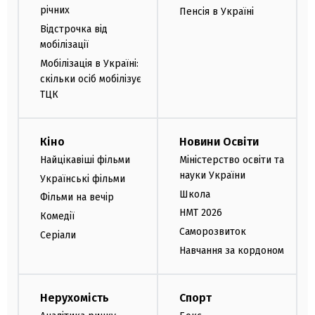
річних
Пенсія в Україні
Відстрочка від
мобілізації
Мобілізація в Україні:
скільки осіб мобілізує
ТЦК
Кіно
Новини Освіти
Найцікавіші фільми
Міністерство освіти та
науки України
Українські фільми
Школа
Фільми на вечір
НМТ 2026
Комедії
Саморозвиток
Серіали
Навчання за кордоном
Нерухомість
Спорт