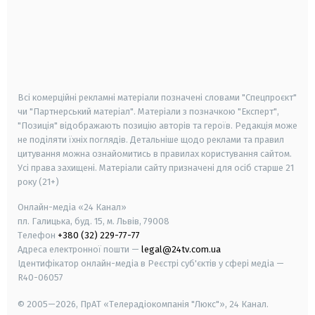
android
apple
smart tv
samsung smart tv
Всі комерційні рекламні матеріали позначені словами "Спецпроєкт"
чи "Партнерський матеріал". Матеріали з позначкою "Експерт",
"Позиція" відображають позицію авторів та героїв. Редакція може
не поділяти їхніх поглядів. Детальніше щодо реклами та правил
цитування можна ознайомитись в правилах користування сайтом.
Усі права захищені.
Матеріали сайту призначені для осіб старше
21
року (21+)
Онлайн-медіа «24 Канал»
пл. Галицька, буд. 15, м. Львів, 79008
Телефон
+380 (32) 229-77-77
Адреса електронної пошти —
legal@24tv.com.ua
Ідентифікатор онлайн-медіа в Реєстрі суб'єктів у сфері медіа —
R40-06057
© 2005—2026,
ПрАТ «Телерадіокомпанія "Люкс"», 24 Канал.