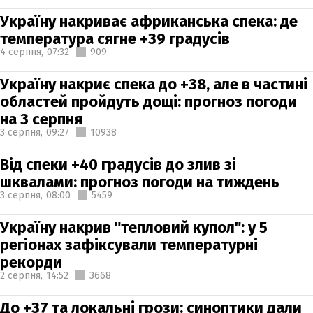
Україну накриває африканська спека: де
температура сягне +39 градусів
4 серпня,
07:32
909
Україну накриє спека до +38, але в частині
областей пройдуть дощі: прогноз погоди
на 3 серпня
3 серпня,
09:27
10938
Від спеки +40 градусів до злив зі
шквалами: прогноз погоди на тиждень
3 серпня,
08:00
5459
Україну накрив "тепловий купол": у 5
регіонах зафіксували температурні
рекорди
2 серпня,
14:52
3668
До +37 та локальні грози: синоптики дали