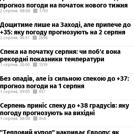
прогноз погоди на початок нового тижня
2 серпня,
08:00
1793
Дощитиме лише на Заході, але припече до
+35: яку погоду прогнозують на 2 серпня
2 серпня,
06:57
2696
Спека на початку серпня: чи поб'є вона
рекордні показники температури
1 серпня,
20:00
1539
Без опадів, але із сильною спекою до +37:
прогноз погоди на 1 серпня
1 серпня,
09:05
657
Серпень приніс спеку до +38 градусів: яку
погоду прогнозують на вихідні
1 серпня,
08:00
846
"Тепловий купол" накриває Європу: як