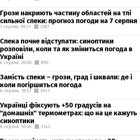
Грози накриють частину областей на тлі
сильної спеки: прогноз погоди на 7 серпня
7 серпня,
06:21
2287
Спека почне відступати: синоптики
розповіли, коли та як зміниться погода в
Україні
6 серпня,
20:00
890
Замість спеки – грози, град і шквали: де і
коли погіршиться погода
6 серпня,
18:53
2041
Українці фіксують +50 градусів на
"домашніх" термометрах: що на це кажуть
синоптики
6 серпня,
16:46
2143