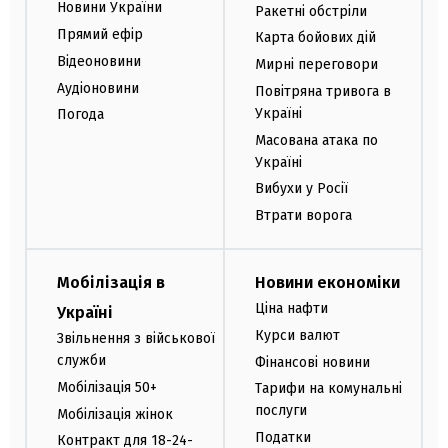
Новини України
Ракетні обстріли
Прямий ефір
Карта бойових дій
Відеоновини
Мирні переговори
Аудіоновини
Повітряна тривога в
Україні
Погода
Масована атака по
Україні
Вибухи у Росії
Втрати ворога
Мобілізація в
Новини економіки
Ціна нафти
Україні
Курси валют
Звільнення з військової
служби
Фінансові новини
Мобілізація 50+
Тарифи на комунальні
послуги
Мобілізація жінок
Податки
Контракт для 18-24-