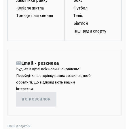
Аналітика ринку
Бокс
Купівля житла
Футбол
Тренди і натхнення
Теніс
Біатлон
Інші види спорту
Email - розсилка
Будьте в курсі всіх новин і оновлень!
Перейдіть на сторінку наших розсилок, щоб
обрати ті, що відповідають вашим
інтересам.
ДО РОЗСИЛОК
Наші додатки: