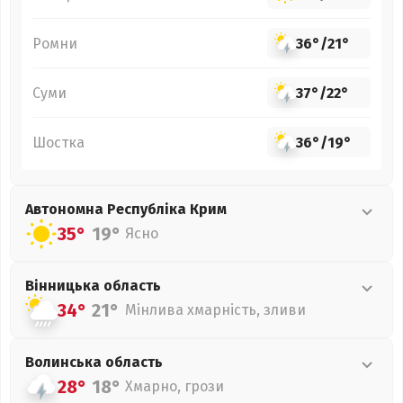
Ромни
36°
/
21°
Суми
37°
/
22°
Шостка
36°
/
19°
Автономна Республіка Крим
35°
19°
Ясно
Вінницька
область
34°
21°
Мінлива хмарність, зливи
Волинська
область
28°
18°
Хмарно, грози