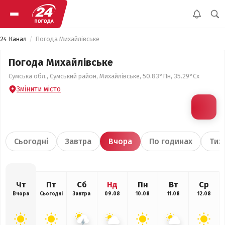
24 Канал
Погода Михайлівське
Погода Михайлівське
Сумська обл., Сумський район, Михайлівське, 50.83°Пн, 35.29°Сх
Змінити місто
Сьогодні
Завтра
Вчора
По годинах
Тиж
Чт
Пт
Сб
Нд
Пн
Вт
Ср
Вчора
Сьогодні
Завтра
09.08
10.08
11.08
12.08