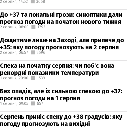
2 серпня,
14:52
3668
До +37 та локальні грози: синоптики дали
прогноз погоди на початок нового тижня
2 серпня,
08:00
1793
Дощитиме лише на Заході, але припече до
+35: яку погоду прогнозують на 2 серпня
2 серпня,
06:57
2696
Спека на початку серпня: чи поб'є вона
рекордні показники температури
1 серпня,
20:00
1539
Без опадів, але із сильною спекою до +37:
прогноз погоди на 1 серпня
1 серпня,
09:05
657
Серпень приніс спеку до +38 градусів: яку
погоду прогнозують на вихідні