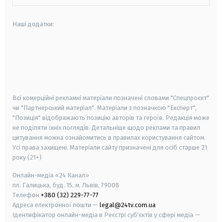
Наші додатки:
android
apple
smart tv
samsung smart tv
Всі комерційні рекламні матеріали позначені словами "Спецпроєкт"
чи "Партнерський матеріал". Матеріали з позначкою "Експерт",
"Позиція" відображають позицію авторів та героїв. Редакція може
не поділяти їхніх поглядів. Детальніше щодо реклами та правил
цитування можна ознайомитись в правилах користування сайтом.
Усі права захищені.
Матеріали сайту призначені для осіб старше
21
року (21+)
Онлайн-медіа «24 Канал»
пл. Галицька, буд. 15, м. Львів, 79008
Телефон
+380 (32) 229-77-77
Адреса електронної пошти —
legal@24tv.com.ua
Ідентифікатор онлайн-медіа в Реєстрі суб'єктів у сфері медіа —