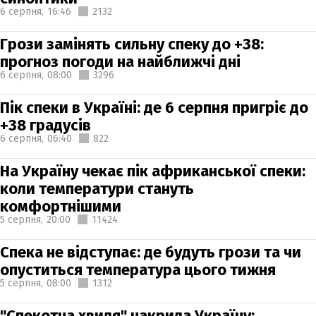
6 серпня,
16:46
2132
Грози замінять сильну спеку до +38:
прогноз погоди на найближчі дні
6 серпня,
08:00
3296
Пік спеки в Україні: де 6 серпня пригріє до
+38 градусів
6 серпня,
06:40
822
На Україну чекає пік африканської спеки:
коли температури стануть
комфортнішими
5 серпня,
20:00
11424
Спека не відступає: де будуть грози та чи
опуститься температура цього тижня
5 серпня,
08:00
1312
"Спекотна хвиля" накрила Україну: