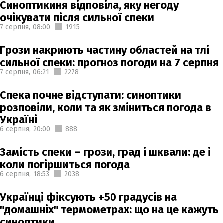
Синоптикиня відповіла, яку негоду
очікувати після сильної спеки
7 серпня,
08:00
1915
Грози накриють частину областей на тлі
сильної спеки: прогноз погоди на 7 серпня
7 серпня,
06:21
2278
Спека почне відступати: синоптики
розповіли, коли та як зміниться погода в
Україні
6 серпня,
20:00
888
Замість спеки – грози, град і шквали: де і
коли погіршиться погода
6 серпня,
18:53
2038
Українці фіксують +50 градусів на
"домашніх" термометрах: що на це кажуть
синоптики