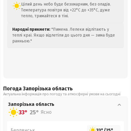
Цілий день небо буде безхмарним, без опадів.
Температура повітря від +22°C до +35°C, дуже
тепло, тримайтеся в тіні.
Народні прикмети:
"Пимена. Лелеки відлітають у
теплі краї. Якщо відлетіли до цього дня — зима буде
ранньою."
Погода Запорізька
область
Актуальна інформація про погоду та атмосферні умови на сьогодні
Запорізька
область
33°
25°
Ясно
Бердянськ
33°
/
25°