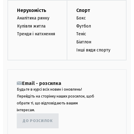
Нерухомість
Спорт
Аналітика ринку
Бокс
Купівля житла
Футбол
Тренди і натхнення
Теніс
Біатлон
Інші види спорту
Email - розсилка
Будьте в курсі всіх новин і оновлень!
Перейдіть на сторінку наших розсилок, щоб
обрати ті, що відповідають вашим
інтересам.
ДО РОЗСИЛОК