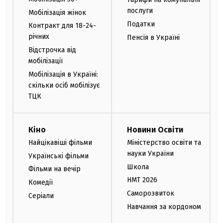
послуги
Мобілізація жінок
Податки
Контракт для 18-24-
річних
Пенсія в Україні
Відстрочка від
мобілізації
Мобілізація в Україні:
скільки осіб мобілізує
ТЦК
Кіно
Новини Освіти
Найцікавіші фільми
Міністерство освіти та
науки України
Українські фільми
Школа
Фільми на вечір
НМТ 2026
Комедії
Саморозвиток
Серіали
Навчання за кордоном