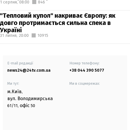
1 серпня,
08:00
846
"Тепловий купол" накриває Європу: як
довго протримається сильна спека в
Україні
31 липня,
20:00
10915
E-mail редакції
Номер телефону:
news24@24tv.com.ua
+38 044 390 5077
Ми тут:
Ми в соцмережах:
м.Київ
,
вул. Володимирська
офіс
61/11,
50