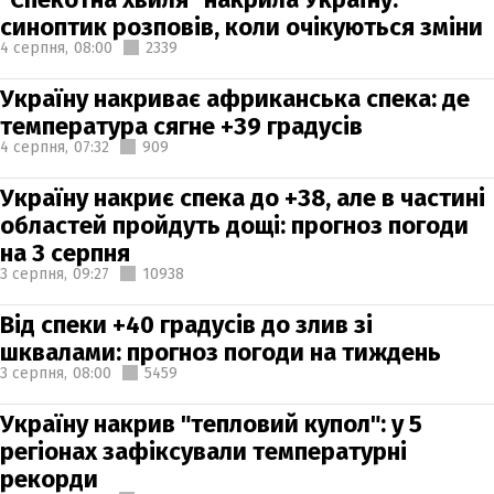
синоптик розповів, коли очікуються зміни
4 серпня,
08:00
2339
Україну накриває африканська спека: де
температура сягне +39 градусів
4 серпня,
07:32
909
Україну накриє спека до +38, але в частині
областей пройдуть дощі: прогноз погоди
на 3 серпня
3 серпня,
09:27
10938
Від спеки +40 градусів до злив зі
шквалами: прогноз погоди на тиждень
3 серпня,
08:00
5459
Україну накрив "тепловий купол": у 5
регіонах зафіксували температурні
рекорди