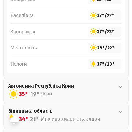
Василівка
37°
/
22°
Запоріжжя
37°
/
23°
Мелітополь
36°
/
22°
Пологи
37°
/
20°
Автономна Республіка Крим
35°
19°
Ясно
Вінницька
область
34°
21°
Мінлива хмарність, зливи