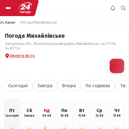
24 Канал
Погода Михайлівське
Погода Михайлівське
Запорізька обл., Мелітопольський район, Михайлівське, 46.71°Пн,
34.82°Сх
Змінити місто
Сьогодні
Завтра
Вчора
По годинах
Тиж
Пт
Сб
Нд
Пн
Вт
Ср
Чт
Сьогодні
Завтра
09.08
10.08
11.08
12.08
13.08