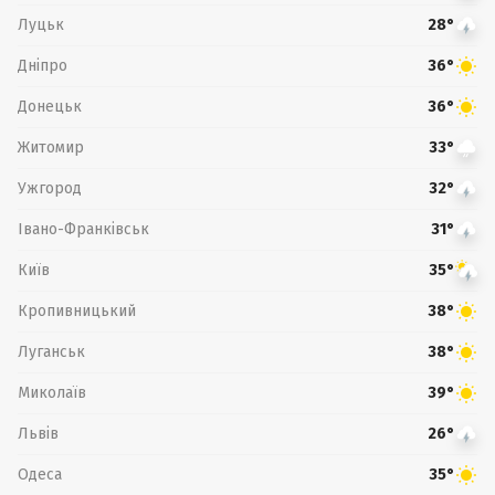
Луцьк
28°
Дніпро
36°
Донецьк
36°
Житомир
33°
Ужгород
32°
Івано-Франківськ
31°
Київ
35°
Кропивницький
38°
Луганськ
38°
Миколаїв
39°
Львів
26°
Одеса
35°