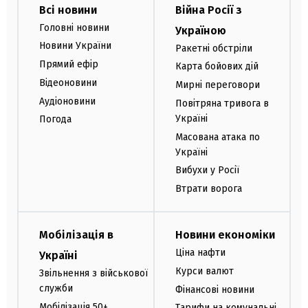
Всі новини
Війна Росії з
Головні новини
Україною
Новини України
Ракетні обстріли
Прямий ефір
Карта бойових дій
Відеоновини
Мирні переговори
Аудіоновини
Повітряна тривога в
Україні
Погода
Масована атака по
Україні
Вибухи у Росії
Втрати ворога
Мобілізація в
Новини економіки
Ціна нафти
Україні
Курси валют
Звільнення з військової
служби
Фінансові новини
Мобілізація 50+
Тарифи на комунальні