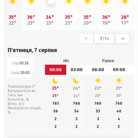
35°
36°
34°
35°
35°
36°
28°
22°
23°
23°
21°
20°
19°
17°
7
/14
П'ятниця, 7 серпня
Ніч
Ранок
Схід:
05:26
00:00
03:00
06:00
09:00
1
Захід:
20:03
Температура С°
25°
24°
23°
31°
Відчувається як
Тиск, мм
25°
24°
23°
31°
Вологість, %
761
760
760
760
Вітер, м/с
Ймовірність опадів,
56
54
53
40
%
2
3
3
4
2
2
2
2