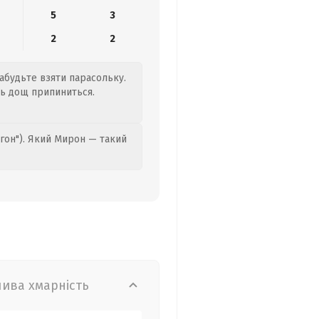
5
3
2
2
забудьте взяти парасольку.
нь дощ припиниться.
гон"). Який Мирон — такий
лива хмарність