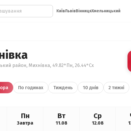
Київ
Львів
Вінниця
Хмельницький
нівка
кий район, Михнівка, 49.82°Пн, 26.44°Сх
ора
По годинах
Тиждень
10 днів
2 тижні
Пн
Вт
Ср
Завтра
11.08
12.08
1