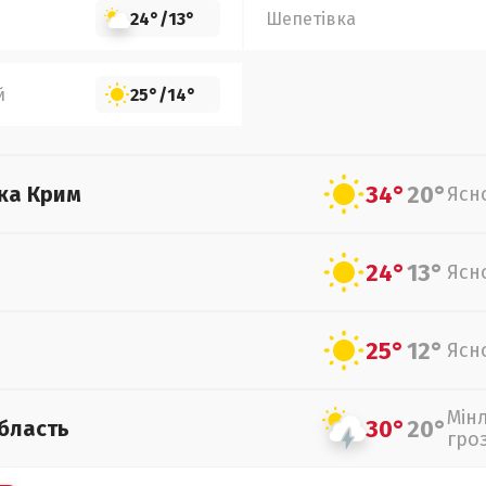
24°
/
13°
Шепетівка
й
25°
/
14°
34°
20°
ка Крим
Ясн
24°
13°
Ясн
25°
12°
Ясн
Мін
30°
20°
бласть
гро