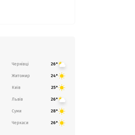
Чернівці
26°
Житомир
24°
Київ
25°
Львів
26°
Суми
28°
Черкаси
26°