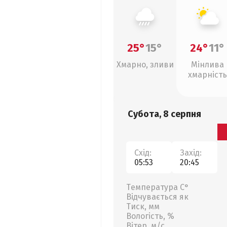
25°
15°
24°
11°
Хмарно, зливи
Мінлива
хмарність
Субота, 8 серпня
Схід:
Захід:
05:53
20:45
Температура С°
Відчувається як
Тиск, мм
Вологість, %
Вітер, м/с