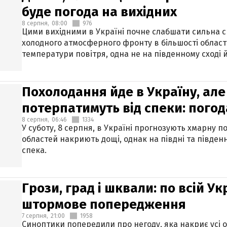
буде погода на вихідних
8 серпня,
08:00
976
Цими вихідними в Україні почне слабшати сильна 
холодного атмосферного фронту в більшості област
температури повітря, одна не на південному сході й
Похолодання йде в Україну, але
потерпатимуть від спеки: погод
8 серпня,
06:46
1334
У суботу, 8 серпня, в Україні прогнозують хмарну п
областей накриють дощі, однак на півдні та півден
спека.
Грози, град і шквали: по всій У
штормове попередження
7 серпня,
21:00
1958
Синоптики попередили про негоду, яка накриє усі об