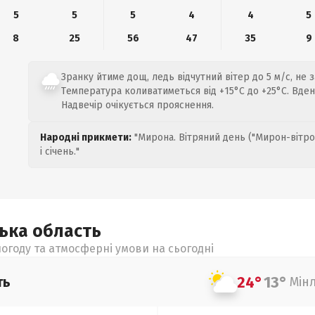
5
5
5
4
4
5
8
25
56
47
35
9
Зранку йтиме дощ, ледь відчутний вітер до 5 м/с, не 
Температура коливатиметься від +15°C до +25°C. Вде
Надвечір очікується прояснення.
Народні прикмети:
"Мирона. Вітряний день ("Мирон-вітро
і січень."
цька
область
огоду та атмосферні умови на сьогодні
24°
13°
ть
Мін