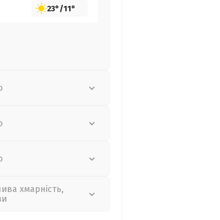
23°
/
11°
о
о
о
лива хмарність,
зи