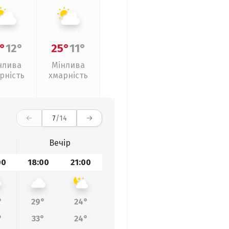
°
12°
25°
11°
нлива
Мінлива
рність
хмарність
7
/14
Вечір
00
18:00
21:00
°
29°
24°
°
33°
24°