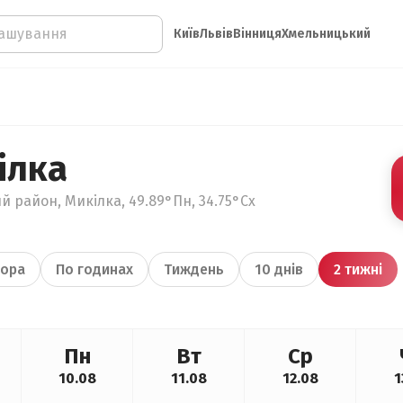
Київ
Львів
Вінниця
Хмельницький
ілка
й район, Микілка, 49.89°Пн, 34.75°Сх
ора
По годинах
Тиждень
10 днів
2 тижні
Пн
Вт
Ср
10.08
11.08
12.08
1