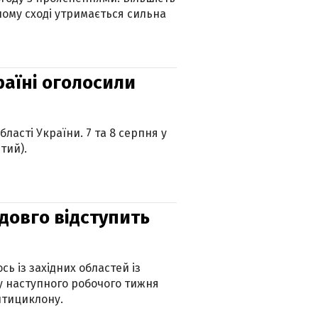
ному сході утримається сильна
країні оголосили
ласті України. 7 та 8 серпня у
тий).
адовго відступить
ь із західних областей із
 наступного робочого тижня
нтициклону.