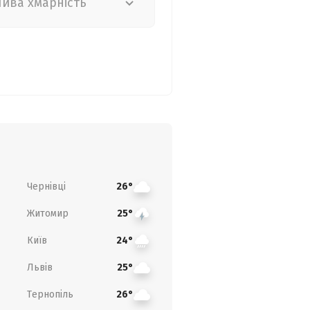
лива хмарність
Чернівці
26°
Житомир
25°
Київ
24°
Львів
25°
Тернопіль
26°