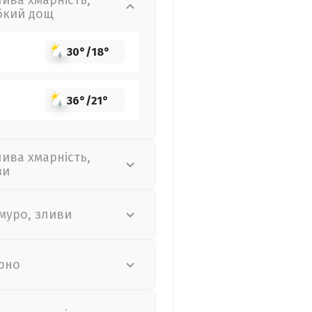
лива хмарність,
бкий дощ
30°
/
18°
36°
/
21°
лива хмарність,
зи
муро, зливи
рно