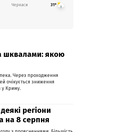
Черкаси
31°
та шквалами: якою
спека. Через проходження
ей очікується зниження
 у Криму.
 деякі регіони
а на 8 серпня
огоду з проясненнями. Більшість