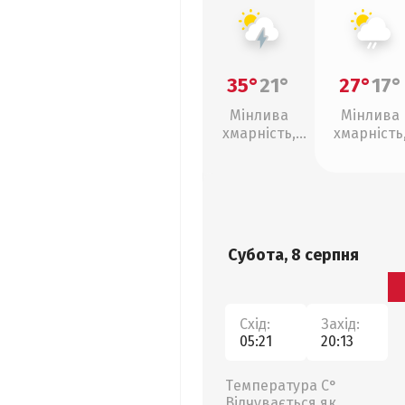
35°
21°
27°
17°
Мінлива
Мінлива
хмарність,
хмарність
грози
слабкий д
Субота, 8 серпня
Схід:
Захід:
05:21
20:13
Температура С°
Відчувається як