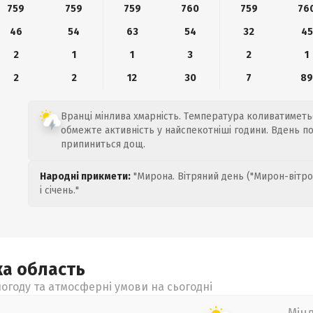
759
759
759
760
759
76
46
54
63
54
32
45
2
1
1
3
2
1
2
2
12
30
7
8
Вранці мінлива хмарність. Температура коливатиметьс
обмежте активність у найспекотніші години. Вдень по
припиниться дощ.
Народні прикмети:
"Мирона. Вітряний день ("Мирон-вітро
і січень."
ка
область
огоду та атмосферні умови на сьогодні