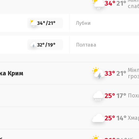
Мін
34°
21°
сла
34°
/
21°
Лубни
32°
/
19°
Полтава
Мін
33°
21°
ка Крим
гро
25°
17°
Пох
25°
14°
Хма