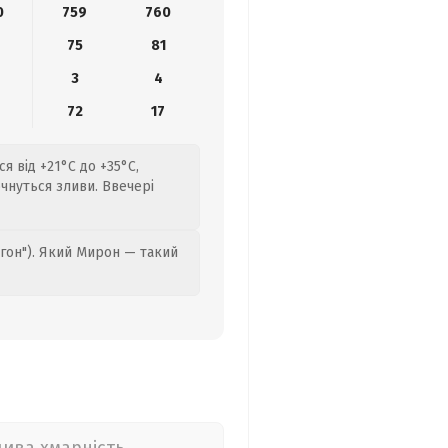
0
759
760
75
81
3
4
9
72
17
я від +21°C до +35°C,
чнуться зливи. Ввечері
гон"). Який Мирон — такий