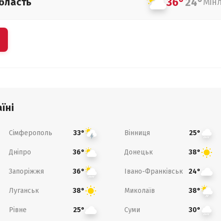
36°
24°
бласть
Мін
їні
Сімферополь
Вінниця
33°
25°
Дніпро
Донецьк
36°
38°
Запоріжжя
Івано-Франківськ
36°
24°
Луганськ
Миколаїв
38°
38°
Рівне
Суми
25°
30°