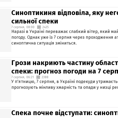
Синоптикиня відповіла, яку нег
сильної спеки
7 серпня,
08:00
2435
Наразі в Україні переважає слабкий вітер, який м
погоду. Однак уже із 7 серпня через проходження 
синоптична ситуація зміниться.
Грози накриють частину областе
спеки: прогноз погоди на 7 сер
7 серпня,
06:21
2388
У п'ятницю, 7 серпня, в Україні подекуди утримаєт
прогнозують мінливу хмарність та опади у низці рег
Спека почне відступати: синопт