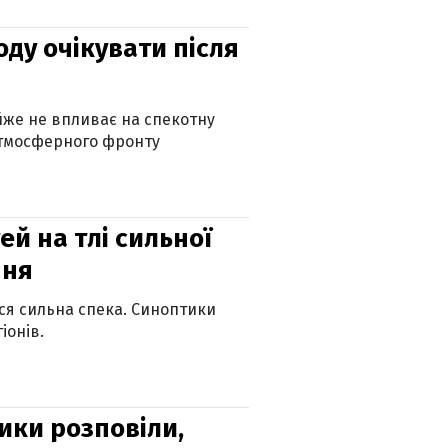
оду очікувати після
айже не впливає на спекотну
атмосферного фронту
й на тлі сильної
пня
ься сильна спека. Синоптики
іонів.
ики розповіли,