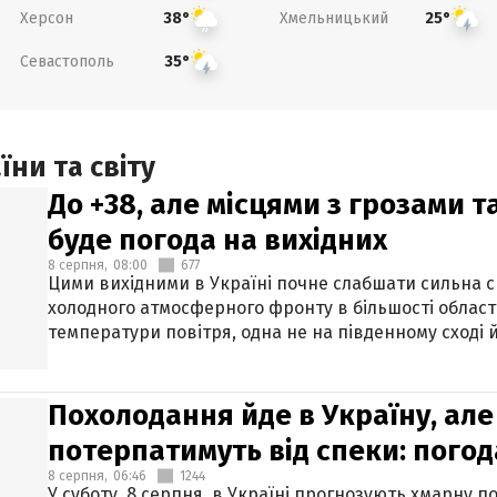
Херсон
Хмельницький
38°
25°
Севастополь
35°
ни та світу
До +38, але місцями з грозами 
буде погода на вихідних
8 серпня,
08:00
677
Цими вихідними в Україні почне слабшати сильна 
холодного атмосферного фронту в більшості област
температури повітря, одна не на південному сході й
Похолодання йде в Україну, але
потерпатимуть від спеки: погод
8 серпня,
06:46
1244
У суботу, 8 серпня, в Україні прогнозують хмарну п