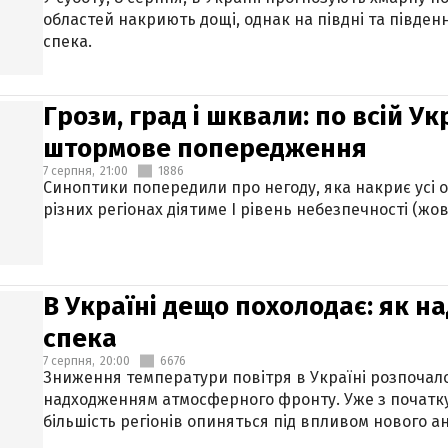
областей накриють дощі, однак на півдні та півден
спека.
Грози, град і шквали: по всій У
штормове попередження
7 серпня,
21:00
1886
Синоптики попередили про негоду, яка накриє усі об
різних регіонах діятиме І рівень небезпечності (жов
В Україні дещо похолодає: як н
спека
7 серпня,
20:00
6676
Зниження температури повітря в Україні розпочалос
надходженням атмосферного фронту. Уже з початку
більшість регіонів опиняться під впливом нового а