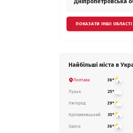
Дніпропетровська
о
ПОКАЗАТИ ІНШІ ОБЛАСТІ
Найбільші міста в Укра
Полтава
36°
Луцьк
25°
Ужгород
29°
Кропивницький
35°
Одеса
36°