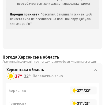
передбачається, залишаємо парасольку вдома.
Народні прикмети:
"Євсигнія. Заклинали жнива, щоб
нечиста сила не оселилася на полі. Їли сиру цибулю
для здоров'я."
Погода Херсонська
область
Актуальна інформація про погоду та атмосферні умови на сьогодні
Херсонська
область
37°
22°
Переважно ясно
Берислав
37°
/
22°
Генічеськ
31°
/
23°