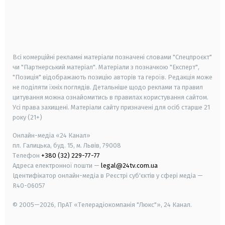
android
apple
smart tv
samsung smart tv
Всі комерційні рекламні матеріали позначені словами "Спецпроєкт"
чи "Партнерський матеріал". Матеріали з позначкою "Експерт",
"Позиція" відображають позицію авторів та героїв. Редакція може
не поділяти їхніх поглядів. Детальніше щодо реклами та правил
цитування можна ознайомитись в правилах користування сайтом.
Усі права захищені.
Матеріали сайту призначені для осіб старше
21
року (21+)
Онлайн-медіа «24 Канал»
пл. Галицька, буд. 15, м. Львів, 79008
Телефон
+380 (32) 229-77-77
Адреса електронної пошти —
legal@24tv.com.ua
Ідентифікатор онлайн-медіа в Реєстрі суб'єктів у сфері медіа —
R40-06057
© 2005—2026,
ПрАТ «Телерадіокомпанія "Люкс"», 24 Канал.