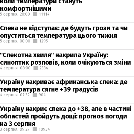
коли температури стануть
комфортнішими
5 серпня,
20:00
11114
Спека не відступає: де будуть грози та чи
опуститься температура цього тижня
5 серпня,
08:00
1295
"Спекотна хвиля" накрила Україну:
синоптик розповів, коли очікуються зміни
4 серпня,
08:00
2334
Україну накриває африканська спека: де
температура сягне +39 градусів
4 серпня,
07:32
904
Україну накриє спека до +38, але в частині
областей пройдуть дощі: прогноз погоди
на 3 серпня
3 серпня,
09:27
10934