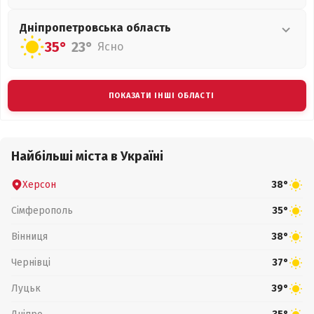
Дніпропетровська
область
35°
23°
Ясно
ПОКАЗАТИ ІНШІ ОБЛАСТІ
Найбільші міста в Україні
Херсон
38°
Сімферополь
35°
Вінниця
38°
Чернівці
37°
Луцьк
39°