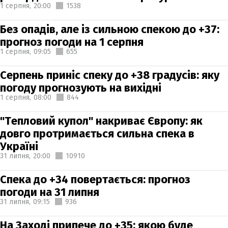
1 серпня,
20:00
1538
Без опадів, але із сильною спекою до +37:
прогноз погоди на 1 серпня
1 серпня,
09:05
655
Серпень приніс спеку до +38 градусів: яку
погоду прогнозують на вихідні
1 серпня,
08:00
844
"Тепловий купол" накриває Європу: як
довго протримається сильна спека в
Україні
31 липня,
20:00
10910
Спека до +34 повертається: прогноз
погоди на 31 липня
31 липня,
09:15
936
На Заході припече до +35: якою буде