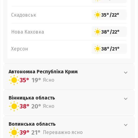
Скадовськ
35°
/
22°
Нова Каховка
38°
/
22°
Херсон
38°
/
21°
Автономна Республіка Крим
35°
19°
Ясно
Вінницька
область
38°
20°
Ясно
Волинська
область
39°
21°
Переважно ясно