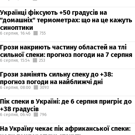
Українці фіксують +50 градусів на
"домашніх" термометрах: що на це кажуть
синоптики
6 серпня,
16:46
755
Грози накриють частину областей на тлі
сильної спеки: прогноз погоди на 7 серпня
6 серпня,
15:54
253
Грози замінять сильну спеку до +38:
прогноз погоди на найближчі дні
6 серпня,
08:00
3093
Пік спеки в Україні: де 6 серпня пригріє до
+38 градусів
6 серпня,
06:40
796
На Україну чекає пік африканської спеки: