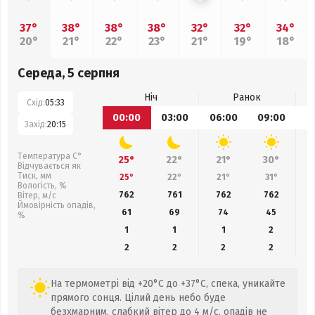
37°
38°
38°
38°
32°
32°
34°
20°
21°
22°
23°
21°
19°
18°
Середа, 5 серпня
Ніч
Ранок
Схід:
05:33
00:00
03:00
06:00
09:00
1
Захід:
20:15
Температура С°
25°
22°
21°
30°
Відчувається як
Тиск, мм
25°
22°
21°
31°
Вологість, %
762
761
762
762
Вітер, м/с
Ймовірність опадів,
61
69
74
45
%
1
1
1
2
2
2
2
2
На термометрі від +20°C до +37°C, спека, уникайте
прямого сонця. Цілий день небо буде
безхмарним, слабкий вітер до 4 м/с, опадів не