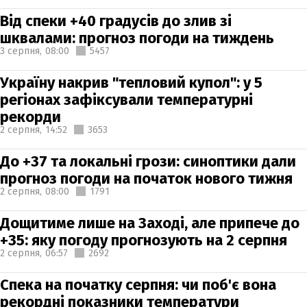
Від спеки +40 градусів до злив зі
шквалами: прогноз погоди на тиждень
3 серпня,
08:00
5457
Україну накрив "тепловий купол": у 5
регіонах зафіксували температурні
рекорди
2 серпня,
14:52
3653
До +37 та локальні грози: синоптики дали
прогноз погоди на початок нового тижня
2 серпня,
08:00
1791
Дощитиме лише на Заході, але припече до
+35: яку погоду прогнозують на 2 серпня
2 серпня,
06:57
2692
Спека на початку серпня: чи поб'є вона
рекордні показники температури