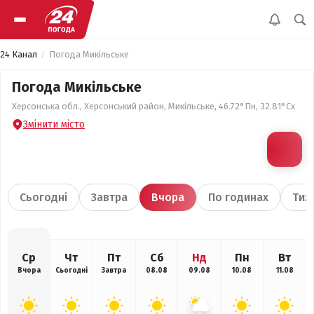
24 Канал
Погода Микільське
Погода Микільське
Херсонська обл., Херсонський район, Микільське, 46.72°Пн, 32.81°Сх
Змінити місто
Сьогодні
Завтра
Вчора
По годинах
Тиж
Ср
Чт
Пт
Сб
Нд
Пн
Вт
Вчора
Сьогодні
Завтра
08.08
09.08
10.08
11.08