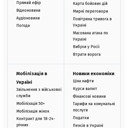
Прямий ефір
Карта бойових дій
Відеоновини
Мирні переговори
Аудіоновини
Повітряна тривога в
Україні
Погода
Масована атака по
Україні
Вибухи у Росії
Втрати ворога
Мобілізація в
Новини економіки
Ціна нафти
Україні
Курси валют
Звільнення з військової
служби
Фінансові новини
Мобілізація 50+
Тарифи на комунальні
послуги
Мобілізація жінок
Податки
Контракт для 18-24-
річних
Пенсія в Україні