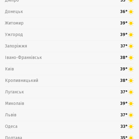
Дніпро
35°
Донецьк
36°
Житомир
39°
Ужгород
39°
Запоріжжя
37°
Івано-Франківськ
38°
Київ
39°
Кропивницький
38°
Луганськ
37°
Миколаїв
39°
Львів
37°
Одеса
33°
Полтава
35°