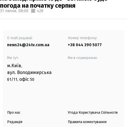
погода на початку серпня
31 липня,
08:00
428
E-mail редакції
Номер телефону:
news24@24tv.com.ua
+38 044 390 5077
Ми тут:
Ми в соцмережах:
м.Київ
,
вул. Володимирська
офіс
61/11,
50
Про нас
Угода Користувача Спільноти
Редакція
Правила коментування