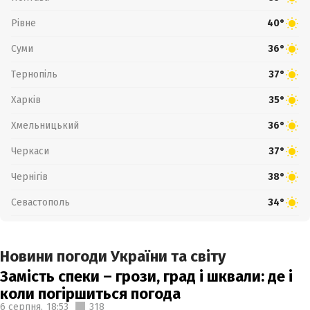
Рівне
40°
Суми
36°
Тернопіль
37°
Харків
35°
Хмельницький
36°
Черкаси
37°
Чернігів
38°
Севастополь
34°
Новини погоди України та світу
Замість спеки – грози, град і шквали: де і
коли погіршиться погода
6 серпня,
18:53
318