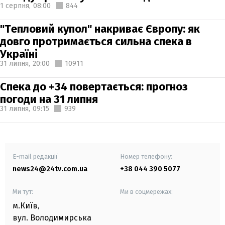
1 серпня,
08:00
844
"Тепловий купол" накриває Європу: як
довго протримається сильна спека в
Україні
31 липня,
20:00
10911
Спека до +34 повертається: прогноз
погоди на 31 липня
31 липня,
09:15
939
E-mail редакції
Номер телефону:
news24@24tv.com.ua
+38 044 390 5077
Ми тут:
Ми в соцмережах:
м.Київ
,
вул. Володимирська