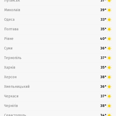
Луганськ
37°
Миколаїв
39°
Одеса
33°
Полтава
35°
Рівне
40°
Суми
36°
Тернопіль
37°
Харків
35°
Херсон
38°
Хмельницький
36°
Черкаси
37°
Чернігів
38°
Севастополь
34°