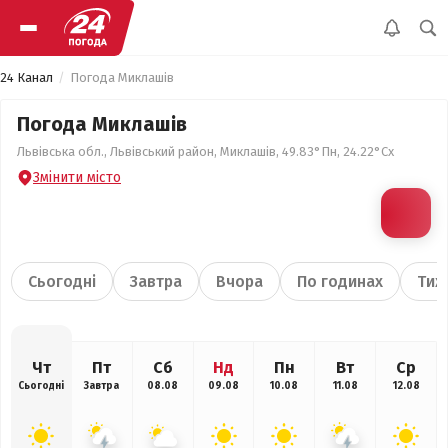
24 Канал
Погода Миклашів
Погода Миклашів
Львівська обл., Львівський район, Миклашів, 49.83°Пн, 24.22°Сх
Змінити місто
Сьогодні
Завтра
Вчора
По годинах
Тиж
Чт
Пт
Сб
Нд
Пн
Вт
Ср
Сьогодні
Завтра
08.08
09.08
10.08
11.08
12.08