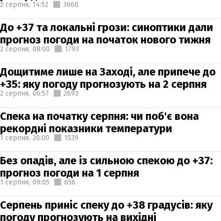
2 серпня,
14:52
3660
До +37 та локальні грози: синоптики дали
прогноз погоди на початок нового тижня
2 серпня,
08:00
1793
Дощитиме лише на Заході, але припече до
+35: яку погоду прогнозують на 2 серпня
2 серпня,
06:57
2693
Спека на початку серпня: чи поб'є вона
рекордні показники температури
1 серпня,
20:00
1539
Без опадів, але із сильною спекою до +37:
прогноз погоди на 1 серпня
1 серпня,
09:05
656
Серпень приніс спеку до +38 градусів: яку
погоду прогнозують на вихідні