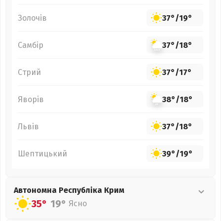
Золочів
37°
/
19°
Самбір
37°
/
18°
Стрий
37°
/
17°
Яворів
38°
/
18°
Львів
37°
/
18°
Шептицький
39°
/
19°
Автономна Республіка Крим
35°
19°
Ясно