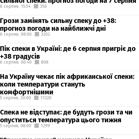
сильної спеки: прогноз погоди на 7 серпня
6 серпня,
15:54
356
Грози замінять сильну спеку до +38:
прогноз погоди на найближчі дні
6 серпня,
08:00
3202
Пік спеки в Україні: де 6 серпня пригріє до
+38 градусів
6 серпня,
06:40
808
На Україну чекає пік африканської спеки:
коли температури стануть
комфортнішими
5 серпня,
20:00
11320
Спека не відступає: де будуть грози та чи
опуститься температура цього тижня
5 серпня,
08:00
1299