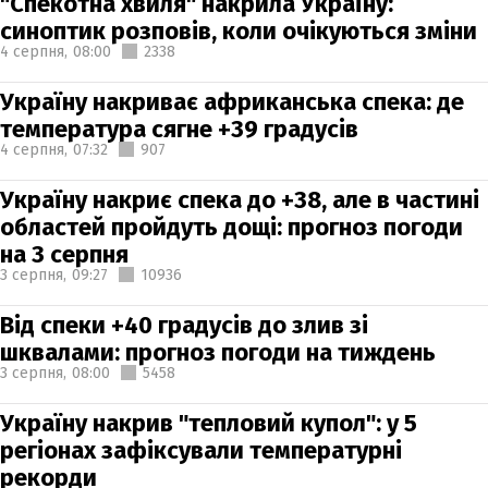
"Спекотна хвиля" накрила Україну:
синоптик розповів, коли очікуються зміни
4 серпня,
08:00
2338
Україну накриває африканська спека: де
температура сягне +39 градусів
4 серпня,
07:32
907
Україну накриє спека до +38, але в частині
областей пройдуть дощі: прогноз погоди
на 3 серпня
3 серпня,
09:27
10936
Від спеки +40 градусів до злив зі
шквалами: прогноз погоди на тиждень
3 серпня,
08:00
5458
Україну накрив "тепловий купол": у 5
регіонах зафіксували температурні
рекорди