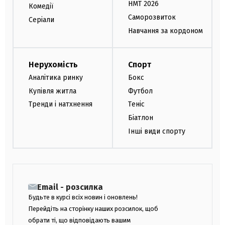
НМТ 2026
Комедії
Саморозвиток
Серіали
Навчання за кордоном
Нерухомість
Спорт
Аналітика ринку
Бокс
Купівля житла
Футбол
Тренди і натхнення
Теніс
Біатлон
Інші види спорту
Email - розсилка
Будьте в курсі всіх новин і оновлень!
Перейдіть на сторінку наших розсилок, щоб
обрати ті, що відповідають вашим