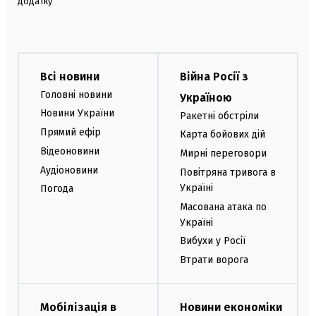
додатку
Всі новини
Війна Росії з
Головні новини
Україною
Новини України
Ракетні обстріли
Прямий ефір
Карта бойових дій
Відеоновини
Мирні переговори
Аудіоновини
Повітряна тривога в
Україні
Погода
Масована атака по
Україні
Вибухи у Росії
Втрати ворога
Мобілізація в
Новини економіки