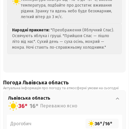
температура, подбайте про достатнє вживання
рідини. Зранку та вдень небо буде безхмарним,
легкий вітер до 3 м/с.
Народні прикмети:
"Преображення (Яблучний Спас).
Освячують яблука і груші. "Прийшов Спас — пішло
літо від нас". Сухий день — суха осінь, мокрий —
мокра. Ночі стають по-справжньому холодними."
Погода Львівська
область
Актуальна інформація про погоду та атмосферні умови на сьогодні
Львівська
область
36°
16°
Переважно ясно
Дрогобич
36°
/
16°