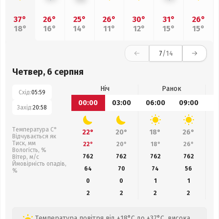
37°
26°
25°
26°
30°
31°
26°
18°
16°
14°
11°
12°
15°
15°
7
/14
Четвер, 6 серпня
Ніч
Ранок
Схід:
05:59
00:00
03:00
06:00
09:00
1
Захід:
20:58
Температура С°
22°
20°
18°
26°
Відчувається як
Тиск, мм
22°
20°
18°
26°
Вологість, %
762
762
762
762
Вітер, м/с
Ймовірність опадів,
64
70
74
56
%
0
0
1
1
2
2
2
2
Температура повітря від +18°C до +37°C, висока