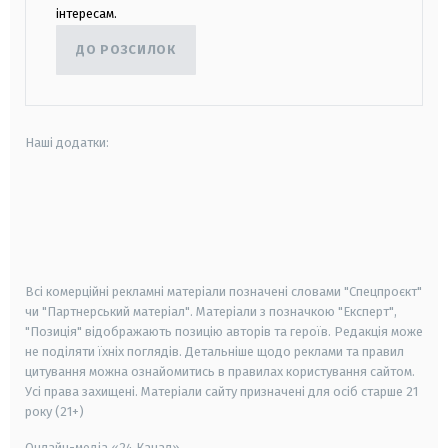
інтересам.
ДО РОЗСИЛОК
Наші додатки:
android
apple
smart tv
samsung smart tv
Всі комерційні рекламні матеріали позначені словами "Спецпроєкт"
чи "Партнерський матеріал". Матеріали з позначкою "Експерт",
"Позиція" відображають позицію авторів та героїв. Редакція може
не поділяти їхніх поглядів. Детальніше щодо реклами та правил
цитування можна ознайомитись в правилах користування сайтом.
Усі права захищені.
Матеріали сайту призначені для осіб старше
21
року (21+)
Онлайн-медіа «24 Канал»