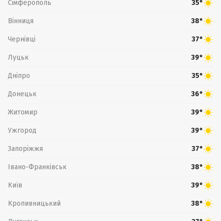
Сімферополь
35°
Вінниця
38°
Чернівці
37°
Луцьк
39°
Дніпро
35°
Донецьк
36°
Житомир
39°
Ужгород
39°
Запоріжжя
37°
Івано-Франківськ
38°
Київ
39°
Кропивницький
38°