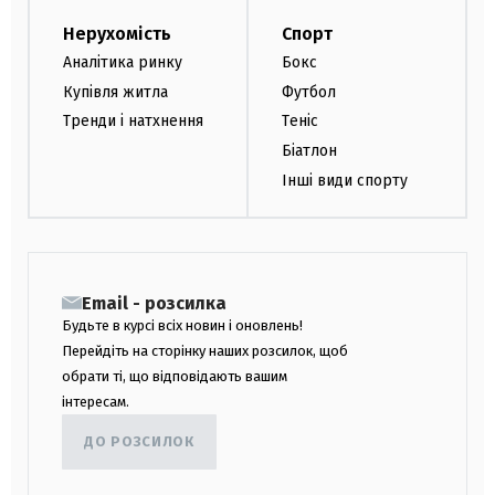
Нерухомість
Спорт
Аналітика ринку
Бокс
Купівля житла
Футбол
Тренди і натхнення
Теніс
Біатлон
Інші види спорту
Email - розсилка
Будьте в курсі всіх новин і оновлень!
Перейдіть на сторінку наших розсилок, щоб
обрати ті, що відповідають вашим
інтересам.
ДО РОЗСИЛОК