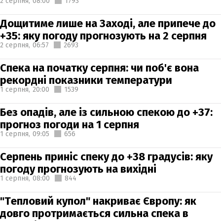
2 серпня,
08:00
1793
Дощитиме лише на Заході, але припече до
+35: яку погоду прогнозують на 2 серпня
2 серпня,
06:57
2693
Спека на початку серпня: чи поб'є вона
рекордні показники температури
1 серпня,
20:00
1539
Без опадів, але із сильною спекою до +37:
прогноз погоди на 1 серпня
1 серпня,
09:05
656
Серпень приніс спеку до +38 градусів: яку
погоду прогнозують на вихідні
1 серпня,
08:00
844
"Тепловий купол" накриває Європу: як
довго протримається сильна спека в