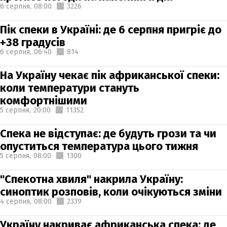
6 серпня,
08:00
3226
Пік спеки в Україні: де 6 серпня пригріє до
+38 градусів
6 серпня,
06:40
814
На Україну чекає пік африканської спеки:
коли температури стануть
комфортнішими
5 серпня,
20:00
11352
Спека не відступає: де будуть грози та чи
опуститься температура цього тижня
5 серпня,
08:00
1300
"Спекотна хвиля" накрила Україну:
синоптик розповів, коли очікуються зміни
4 серпня,
08:00
2339
Україну накриває африканська спека: де