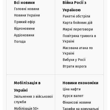
Всі новини
Війна Росії з
Головні новини
Україною
Новини України
Ракетні обстріли
Прямий ефір
Карта бойових дій
Відеоновини
Мирні переговори
Аудіоновини
Повітряна тривога в
Україні
Погода
Масована атака по
Україні
Вибухи у Росії
Втрати ворога
Мобілізація в
Новини економіки
Ціна нафти
Україні
Курси валют
Звільнення з військової
служби
Фінансові новини
Мобілізація 50+
Тарифи на комунальні