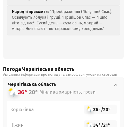
Народні прикмети:
"Преображення (Яблучний Спас).
Освячують яблука і груші. "Прийшов Спас — пішло
літо від нас". Сухий день — суха осінь, мокрий —
мокра. Ночі стають по-справжньому холодними."
Погода Чернігівська
область
Актуальна інформація про погоду та атмосферні умови на сьогодні
Чернігівська
область
36°
20°
Мінлива хмарність, грози
Корюківка
36°
/
20°
Ніжин
34°
/
21°