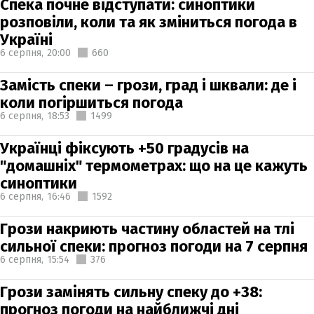
Спека почне відступати: синоптики
розповіли, коли та як зміниться погода в
Україні
6 серпня,
20:00
660
Замість спеки – грози, град і шквали: де і
коли погіршиться погода
6 серпня,
18:53
1499
Українці фіксують +50 градусів на
"домашніх" термометрах: що на це кажуть
синоптики
6 серпня,
16:46
1592
Грози накриють частину областей на тлі
сильної спеки: прогноз погоди на 7 серпня
6 серпня,
15:54
376
Грози замінять сильну спеку до +38:
прогноз погоди на найближчі дні