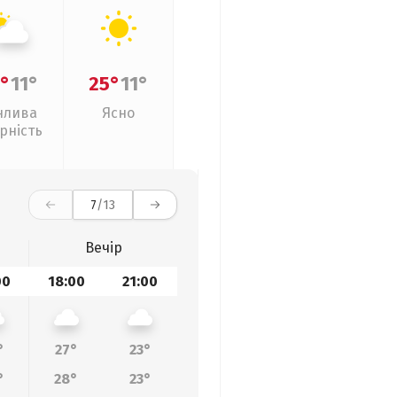
°
11°
25°
11°
нлива
Ясно
рність
7
/13
Вечір
00
18:00
21:00
°
27°
23°
°
28°
23°