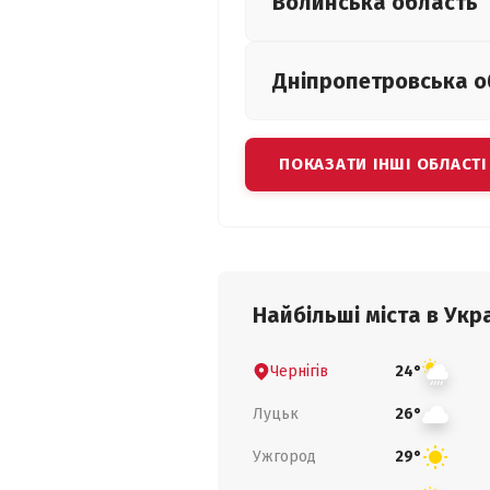
Волинська
область
Дніпропетровська
о
ПОКАЗАТИ ІНШІ ОБЛАСТІ
Найбільші міста в Укра
Чернігів
24°
Луцьк
26°
Ужгород
29°