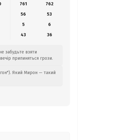
0
761
762
9
56
53
5
6
43
36
 не забудьте взяти
двечір припиняться грози.
гон"). Який Мирон — такий