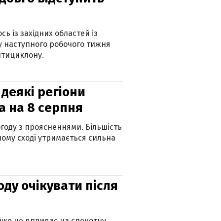
ь із західних областей із
 наступного робочого тижня
нтициклону.
 деякі регіони
а на 8 серпня
огоду з проясненнями. Більшість
ному сході утримається сильна
оду очікувати після
айже не впливає на спекотну