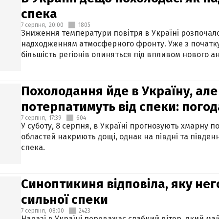
спека
7 серпня,
20:00
1805
Зниження температури повітря в Україні розпочалос
надходженням атмосферного фронту. Уже з початку
більшість регіонів опиняться під впливом нового а
Похолодання йде в Україну, але
потерпатимуть від спеки: погод
7 серпня,
17:39
604
У суботу, 8 серпня, в Україні прогнозують хмарну п
областей накриють дощі, однак на півдні та півден
спека.
Синоптикиня відповіла, яку нег
сильної спеки
7 серпня,
08:00
2423
Наразі в Україні переважає слабкий вітер, який м