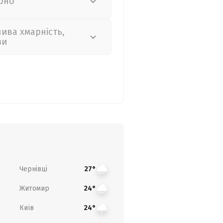
рно
лива хмарність,
зи
Чернівці
27°
Житомир
24°
Київ
24°