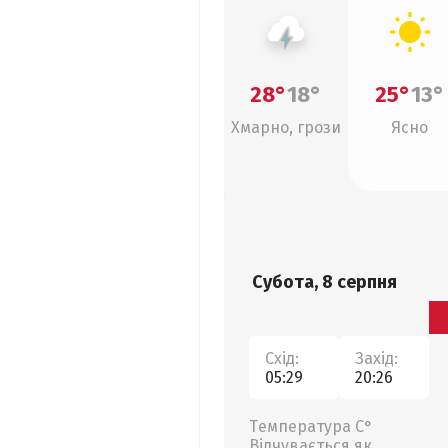
28°
18°
25°
13°
Хмарно, грози
Ясно
Субота, 8 серпня
Схід:
Захід:
05:29
20:26
Температура С°
Відчувається як