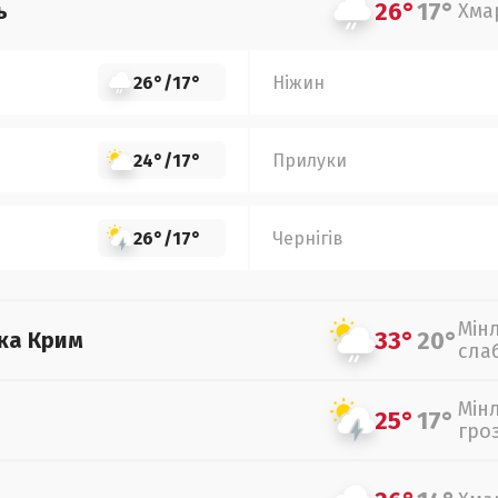
26°
17°
ь
Хма
26°
/
17°
Ніжин
24°
/
17°
Прилуки
26°
/
17°
Чернігів
Мін
33°
20°
ка Крим
сла
Мін
25°
17°
гро