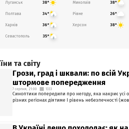
Луганськ
Миколаїв
38°
38°
Полтава
Рівне
34°
26°
Харків
Херсон
36°
38°
Севастополь
35°
ни та світу
Грози, град і шквали: по всій У
штормове попередження
7 серпня,
21:00
1333
Синоптики попередили про негоду, яка накриє усі об
різних регіонах діятиме І рівень небезпечності (жов
В Україні дещо похолодає: як н