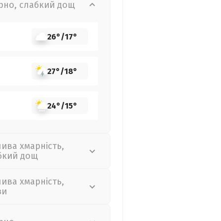
рно, слабкий дощ
26°
/
17°
27°
/
18°
24°
/
15°
лива хмарність,
бкий дощ
лива хмарність,
зи