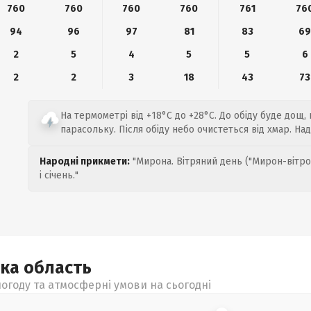
760
760
760
760
761
76
94
96
97
81
83
6
2
5
4
5
5
6
2
2
3
18
43
73
На термометрі від +18°C до +28°C. До обіду буде дощ,
парасольку. Після обіду небо очистеться від хмар. На
Народні прикмети:
"Мирона. Вітряний день ("Мирон-вітро
і січень."
ька
область
огоду та атмосферні умови на сьогодні