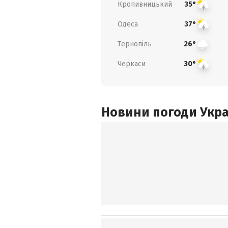
Кропивницький
35°
Одеса
37°
Тернопіль
26°
Черкаси
30°
Новини погоди Украї