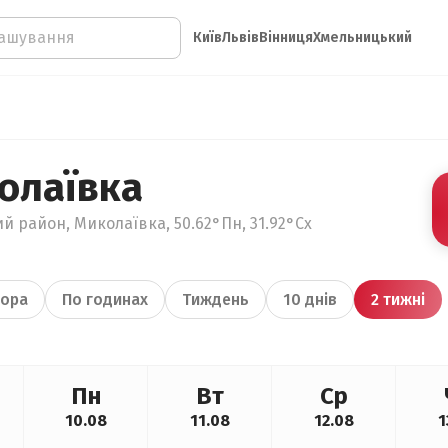
Київ
Львів
Вінниця
Хмельницький
олаївка
й район, Миколаївка, 50.62°Пн, 31.92°Сх
ора
По годинах
Тиждень
10 днів
2 тижні
Пн
Вт
Ср
10.08
11.08
12.08
1