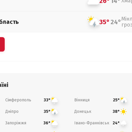
26°
14°
Хма
Мін
35°
24°
бласть
гро
їні
Сімферополь
Вінниця
33°
25°
Дніпро
Донецьк
35°
38°
Запоріжжя
Івано-Франківськ
36°
24°