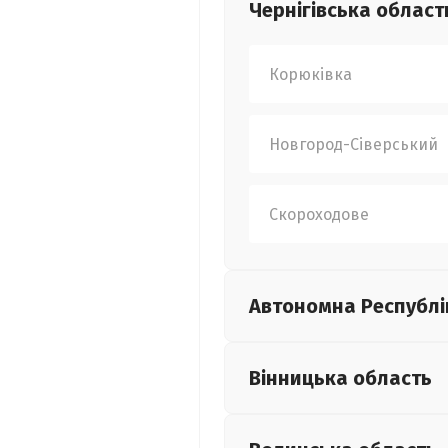
Чернігівська
област
Корюківка
Новгород-Сіверський
Скороходове
Автономна Республі
Вінницька
область