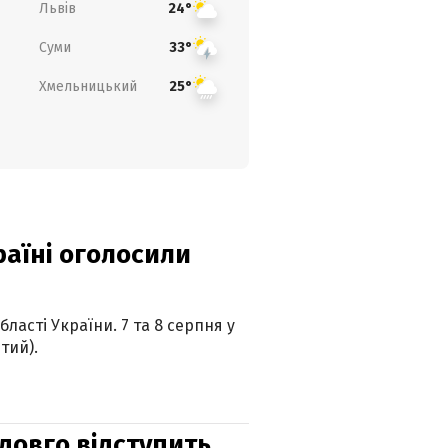
Львів
24°
Суми
33°
Хмельницький
25°
країні оголосили
ласті України. 7 та 8 серпня у
тий).
адовго відступить