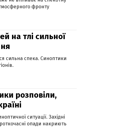
атмосферного фронту
й на тлі сильної
пня
ься сильна спека. Синоптики
іонів.
ики розповіли,
країні
оптичної ситуації. Західні
ороткочасні опади накриють