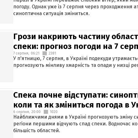
погоду. Однак уже із 7 серпня через проходження 
синоптична ситуація зміниться.
Грози накриють частину областе
спеки: прогноз погоди на 7 сер
7 серпня,
06:21
2381
У п'ятницю, 7 серпня, в Україні подекуди утримаєт
прогнозують мінливу хмарність та опади у низці рег
Спека почне відступати: синопт
коли та як зміниться погода в У
6 серпня,
20:00
1020
Найближчими днями в Україні прогнозують зміну син
регіони першими відчують спад спеки. Водночас к
більшість областей.