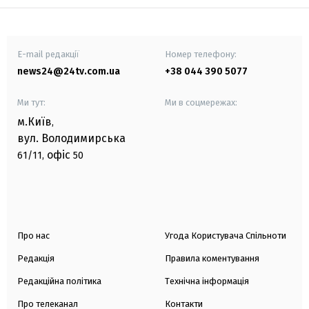
E-mail редакції
Номер телефону:
news24@24tv.com.ua
+38 044 390 5077
Ми тут:
Ми в соцмережах:
м.Київ
,
вул. Володимирська
офіс
61/11,
50
Про нас
Угода Користувача Спільноти
Редакція
Правила коментування
Редакційна політика
Технічна інформація
Про телеканал
Контакти