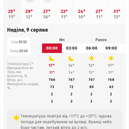
25°
29°
27°
23°
24°
27°
31°
11°
12°
16°
11°
10°
11°
13°
Неділя, 9 серпня
Ніч
Ранок
Схід:
05:55
00:00
03:00
06:00
09:00
1
Захід:
20:49
Температура С°
17°
14°
12°
17°
Відчувається як
Тиск, мм
17°
14°
12°
17°
Вологість, %
766
767
767
768
Вітер, м/с
Ймовірність опадів,
73
72
80
63
%
2
2
2
2
2
2
2
2
Температура повітря від +11°C до +25°C, чудова
погода для перебування на вулиці. Вранці небо
буде чистим, легкий вітер до 2 м/с.