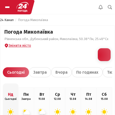
24 Канал
Погода Миколаївка
Погода Миколаївка
Рівненська обл., Дубенський район, Миколаївка, 50.38°Пн, 25.48°Сх
Змінити місто
Сьогодні
Завтра
Вчора
По годинах
Тиж
Нд
Пн
Вт
Ср
Чт
Пт
Сб
Сьогодні
Завтра
11.08
12.08
13.08
14.08
15.08