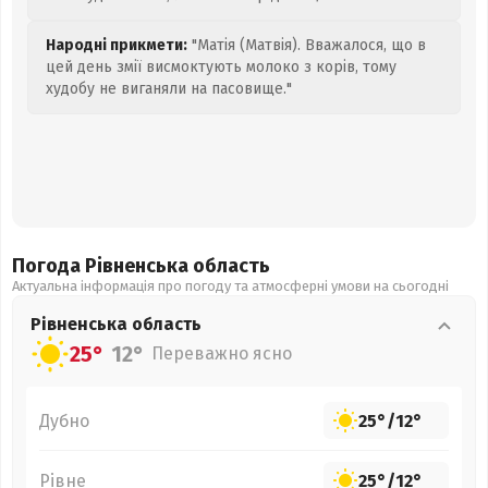
Народні прикмети:
"Матія (Матвія). Вважалося, що в
цей день змії висмоктують молоко з корів, тому
худобу не виганяли на пасовище."
Погода Рівненська
область
Актуальна інформація про погоду та атмосферні умови на сьогодні
Рівненська
область
25°
12°
Переважно ясно
Дубно
25°
/
12°
Рівне
25°
/
12°