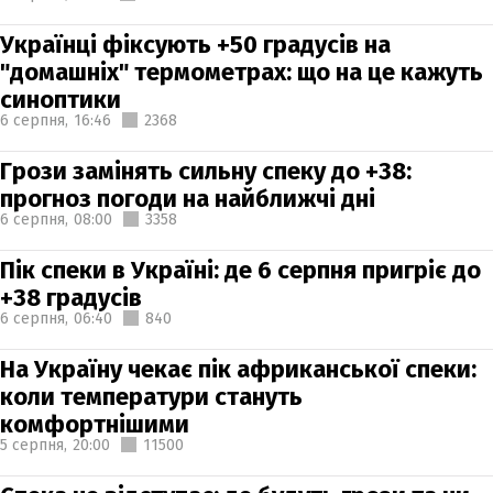
Українці фіксують +50 градусів на
"домашніх" термометрах: що на це кажуть
синоптики
6 серпня,
16:46
2368
Грози замінять сильну спеку до +38:
прогноз погоди на найближчі дні
6 серпня,
08:00
3358
Пік спеки в Україні: де 6 серпня пригріє до
+38 градусів
6 серпня,
06:40
840
На Україну чекає пік африканської спеки:
коли температури стануть
комфортнішими
5 серпня,
20:00
11500