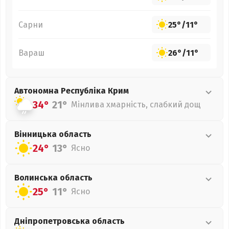
Сарни
25°
/
11°
Вараш
26°
/
11°
Автономна Республіка Крим
34°
21°
Мінлива хмарність, слабкий дощ
Вінницька
область
24°
13°
Ясно
Волинська
область
25°
11°
Ясно
Дніпропетровська
область