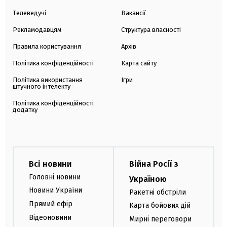
Телеведучі
Вакансії
Рекламодавцям
Структура власності
Правила користування
Архів
Політика конфіденційності
Карта сайту
Політика використання
Ігри
штучного інтелекту
Політика конфіденційності
додатку
Всі новини
Війна Росії з
Головні новини
Україною
Новини України
Ракетні обстріли
Прямий ефір
Карта бойових дій
Відеоновини
Мирні переговори