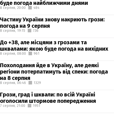
буде погода найближчими днями
8 серпня,
20:00
484
Частину України знову накриють грози:
погода на 9 серпня
8 серпня,
19:15
736
До +38, але місцями з грозами та
шквалами: якою буде погода на вихідних
8 серпня,
08:00
961
Похолодання йде в Україну, але деякі
регіони потерпатимуть від спеки: погода
на 8 серпня
8 серпня,
06:46
1329
Грози, град і шквали: по всій Україні
оголосили штормове попередження
7 серпня,
21:00
1951