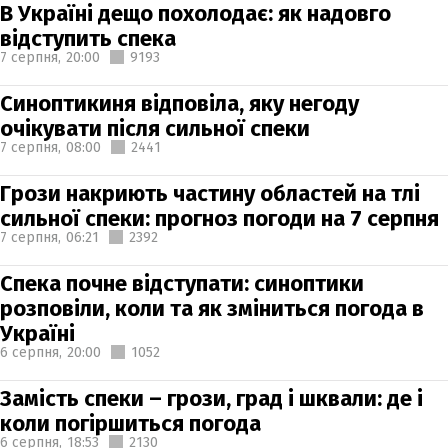
В Україні дещо похолодає: як надовго
відступить спека
7 серпня,
20:00
9193
Синоптикиня відповіла, яку негоду
очікувати після сильної спеки
7 серпня,
08:00
2441
Грози накриють частину областей на тлі
сильної спеки: прогноз погоди на 7 серпня
7 серпня,
06:21
2392
Спека почне відступати: синоптики
розповіли, коли та як зміниться погода в
Україні
6 серпня,
20:00
1052
Замість спеки – грози, град і шквали: де і
коли погіршиться погода
6 серпня,
18:53
2130