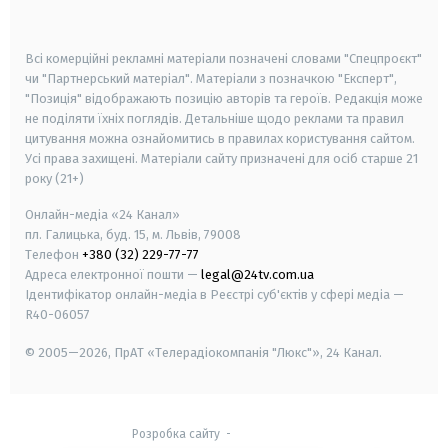
smart tv
samsung smart tv
Всі комерційні рекламні матеріали позначені словами "Спецпроєкт"
чи "Партнерський матеріал". Матеріали з позначкою "Експерт",
"Позиція" відображають позицію авторів та героїв. Редакція може
не поділяти їхніх поглядів. Детальніше щодо реклами та правил
цитування можна ознайомитись в правилах користування сайтом.
Усі права захищені.
Матеріали сайту призначені для осіб старше
21
року (21+)
Онлайн-медіа «24 Канал»
пл. Галицька, буд. 15, м. Львів, 79008
Телефон
+380 (32) 229-77-77
Адреса електронної пошти —
legal@24tv.com.ua
Ідентифікатор онлайн-медіа в Реєстрі суб'єктів у сфері медіа —
R40-06057
© 2005—2026,
ПрАТ «Телерадіокомпанія "Люкс"», 24 Канал.
Розробка сайту
-