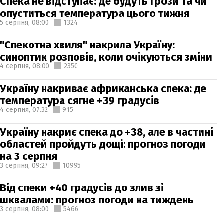
Спека не відступає: де будуть грози та чи
опуститься температура цього тижня
5 серпня,
08:00
1324
"Спекотна хвиля" накрила Україну:
синоптик розповів, коли очікуються зміни
4 серпня,
08:00
2350
Україну накриває африканська спека: де
температура сягне +39 градусів
4 серпня,
07:32
915
Україну накриє спека до +38, але в частині
областей пройдуть дощі: прогноз погоди
на 3 серпня
3 серпня,
09:27
10995
Від спеки +40 градусів до злив зі
шквалами: прогноз погоди на тиждень
3 серпня,
08:00
5466