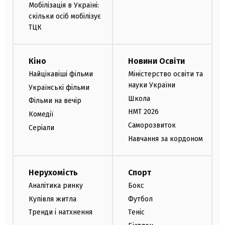
Мобілізація в Україні:
скільки осіб мобілізує
ТЦК
Кіно
Новини Освіти
Найцікавіші фільми
Міністерство освіти та
науки України
Українські фільми
Школа
Фільми на вечір
НМТ 2026
Комедії
Саморозвиток
Серіали
Навчання за кордоном
Нерухомість
Спорт
Аналітика ринку
Бокс
Купівля житла
Футбол
Тренди і натхнення
Теніс