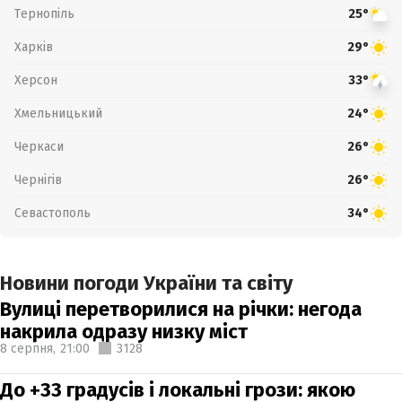
Тернопіль
25°
Харків
29°
Херсон
33°
Хмельницький
24°
Черкаси
26°
Чернігів
26°
Севастополь
34°
Новини погоди України та світу
Вулиці перетворилися на річки: негода
накрила одразу низку міст
8 серпня,
21:00
3128
До +33 градусів і локальні грози: якою