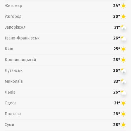
Житомир
24°
Ужгород
30°
Запоріжжя
31°
Івано-Франківськ
26°
Київ
25°
Кропивницький
28°
Луганськ
36°
Миколаїв
33°
Львів
26°
Одеса
31°
Полтава
28°
Суми
28°