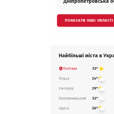
Дніпропетровська
о
ПОКАЗАТИ ІНШІ ОБЛАСТІ
Найбільші міста в Укра
Полтава
33°
Луцьк
24°
Ужгород
29°
Кропивницький
32°
Одеса
36°