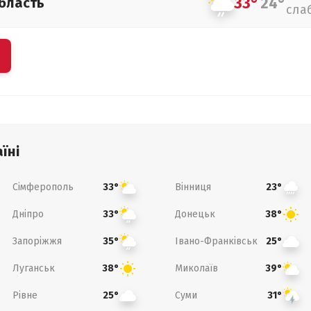
33°
24°
бласть
сла
їні
Сімферополь
Вінниця
33°
23°
Дніпро
Донецьк
33°
38°
Запоріжжя
Івано-Франківськ
35°
25°
Луганськ
Миколаїв
38°
39°
Рівне
Суми
25°
31°