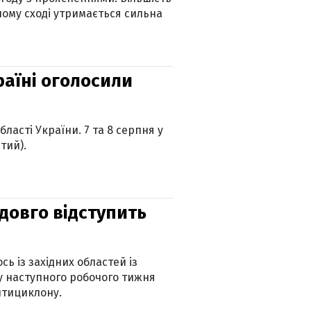
ному сході утримається сильна
країні оголосили
ласті України. 7 та 8 серпня у
тий).
адовго відступить
ь із західних областей із
 наступного робочого тижня
нтициклону.