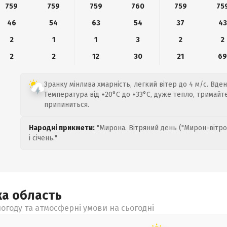
759
759
759
760
759
75
46
54
63
54
37
43
2
1
1
3
2
2
2
2
12
30
21
6
Зранку мінлива хмарність, легкий вітер до 4 м/с. Вде
Температура від +20°C до +33°C, дуже тепло, тримайте
припиниться.
Народні прикмети:
"Мирона. Вітряний день ("Мирон-вітро
і січень."
ка
область
огоду та атмосферні умови на сьогодні