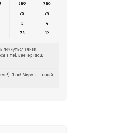
9
759
760
78
79
3
4
9
73
12
нь почнуться зливи.
ся в тіні. Ввечері дощ
гон"). Який Мирон — такий