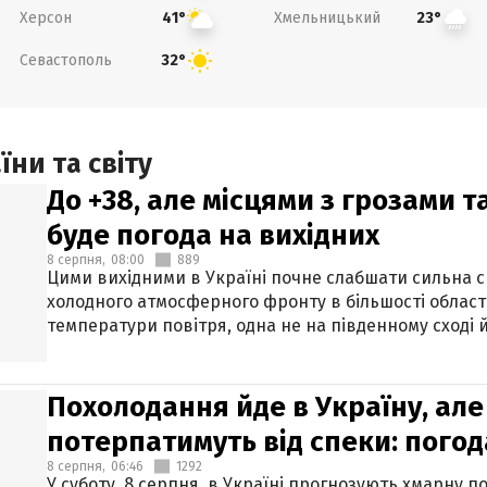
Херсон
Хмельницький
41°
23°
Севастополь
32°
ни та світу
До +38, але місцями з грозами 
буде погода на вихідних
8 серпня,
08:00
889
Цими вихідними в Україні почне слабшати сильна 
холодного атмосферного фронту в більшості област
температури повітря, одна не на південному сході й
Похолодання йде в Україну, але
потерпатимуть від спеки: погод
8 серпня,
06:46
1292
У суботу, 8 серпня, в Україні прогнозують хмарну п