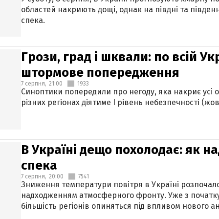
областей накриють дощі, однак на півдні та півден
спека.
Грози, град і шквали: по всій У
штормове попередження
7 серпня,
21:00
1933
Синоптики попередили про негоду, яка накриє усі об
різних регіонах діятиме І рівень небезпечності (жов
В Україні дещо похолодає: як н
спека
7 серпня,
20:00
7541
Зниження температури повітря в Україні розпочалос
надходженням атмосферного фронту. Уже з початку
більшість регіонів опиняться під впливом нового а