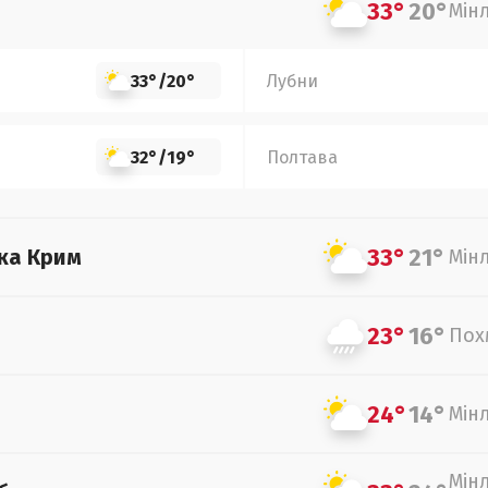
33°
20°
Мін
33°
/
20°
Лубни
32°
/
19°
Полтава
33°
21°
ка Крим
Мін
23°
16°
Пох
24°
14°
Мін
Мін