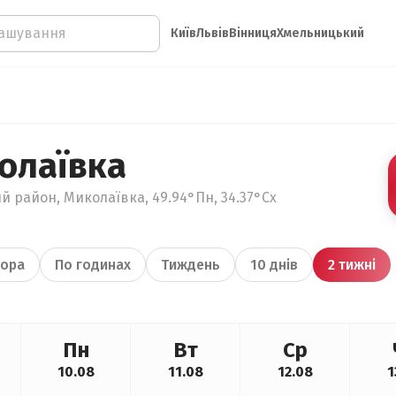
Київ
Львів
Вінниця
Хмельницький
олаївка
й район, Миколаївка, 49.94°Пн, 34.37°Сх
ора
По годинах
Тиждень
10 днів
2 тижні
Пн
Вт
Ср
10.08
11.08
12.08
1