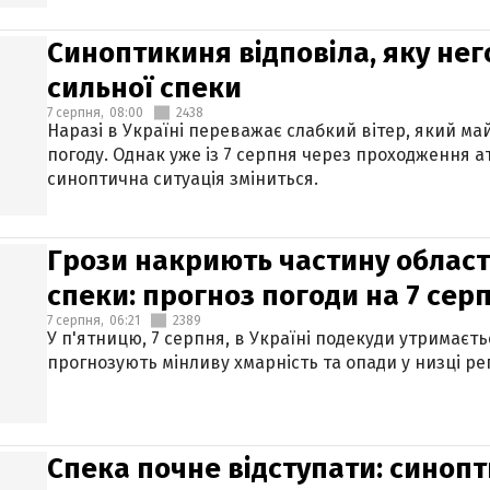
Синоптикиня відповіла, яку нег
сильної спеки
7 серпня,
08:00
2438
Наразі в Україні переважає слабкий вітер, який м
погоду. Однак уже із 7 серпня через проходження 
синоптична ситуація зміниться.
Грози накриють частину областе
спеки: прогноз погоди на 7 сер
7 серпня,
06:21
2389
У п'ятницю, 7 серпня, в Україні подекуди утримаєт
прогнозують мінливу хмарність та опади у низці рег
Спека почне відступати: синопт