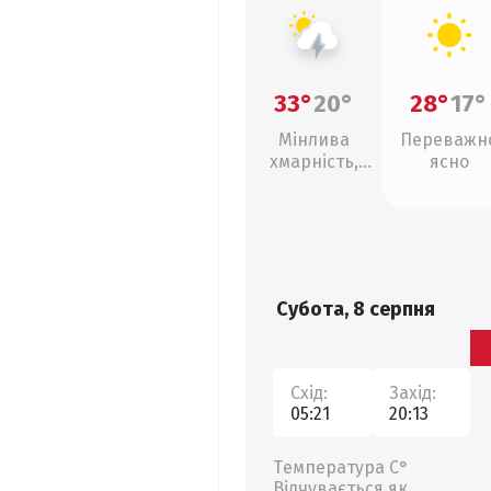
33°
20°
28°
17°
Мінлива
Переважн
хмарність,
ясно
грози
Субота, 8 серпня
Схід:
Захід:
05:21
20:13
Температура С°
Відчувається як