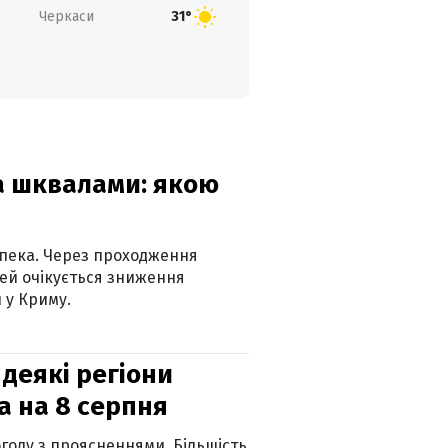
Черкаси
31°
та шквалами: якою
спека. Через проходження
ей очікується зниження
 у Криму.
 деякі регіони
а на 8 серпня
огоду з проясненнями. Більшість