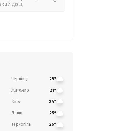
бкий дощ
Чернівці
25°
Житомир
21°
Київ
24°
Львів
25°
Тернопіль
26°