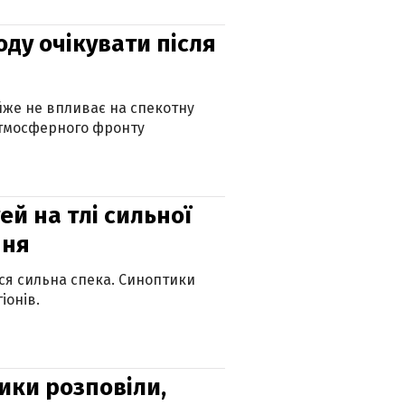
оду очікувати після
айже не впливає на спекотну
атмосферного фронту
й на тлі сильної
пня
ься сильна спека. Синоптики
іонів.
ики розповіли,