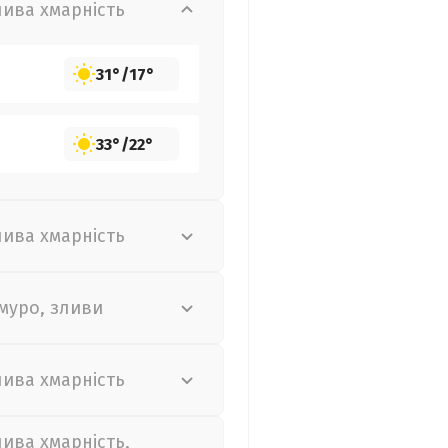
лива хмарність
31°
/
17°
33°
/
22°
лива хмарність
муро, зливи
лива хмарність
лива хмарність,