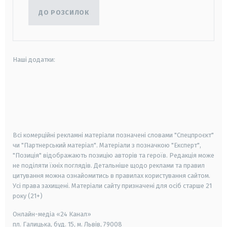
ДО РОЗСИЛОК
Наші додатки:
android
apple
smart tv
samsung smart tv
Всі комерційні рекламні матеріали позначені словами "Спецпроєкт"
чи "Партнерський матеріал". Матеріали з позначкою "Експерт",
"Позиція" відображають позицію авторів та героїв. Редакція може
не поділяти їхніх поглядів. Детальніше щодо реклами та правил
цитування можна ознайомитись в правилах користування сайтом.
Усі права захищені.
Матеріали сайту призначені для осіб старше
21
року (21+)
Онлайн-медіа «24 Канал»
пл. Галицька, буд. 15, м. Львів, 79008