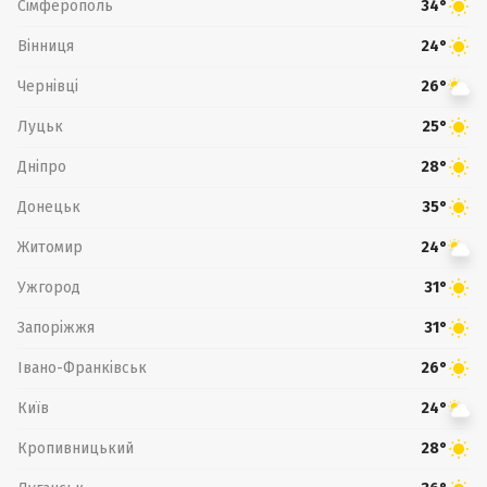
Сімферополь
34°
Вінниця
24°
Чернівці
26°
Луцьк
25°
Дніпро
28°
Донецьк
35°
Житомир
24°
Ужгород
31°
Запоріжжя
31°
Івано-Франківськ
26°
Київ
24°
Кропивницький
28°