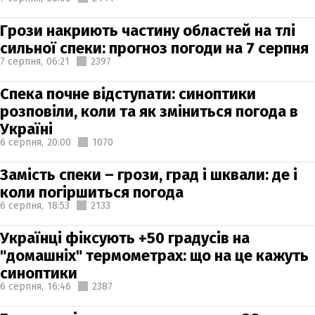
Грози накриють частину областей на тлі
сильної спеки: прогноз погоди на 7 серпня
7 серпня,
06:21
2397
Спека почне відступати: синоптики
розповіли, коли та як зміниться погода в
Україні
6 серпня,
20:00
1070
Замість спеки – грози, град і шквали: де і
коли погіршиться погода
6 серпня,
18:53
2133
Українці фіксують +50 градусів на
"домашніх" термометрах: що на це кажуть
синоптики
6 серпня,
16:46
2387