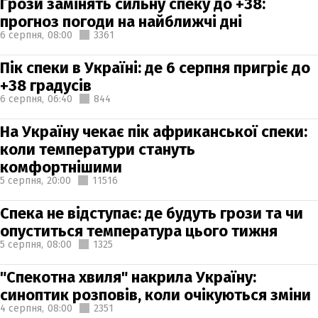
Грози замінять сильну спеку до +38:
прогноз погоди на найближчі дні
6 серпня,
08:00
3361
Пік спеки в Україні: де 6 серпня пригріє до
+38 градусів
6 серпня,
06:40
844
На Україну чекає пік африканської спеки:
коли температури стануть
комфортнішими
5 серпня,
20:00
11516
Спека не відступає: де будуть грози та чи
опуститься температура цього тижня
5 серпня,
08:00
1325
"Спекотна хвиля" накрила Україну:
синоптик розповів, коли очікуються зміни
4 серпня,
08:00
2351