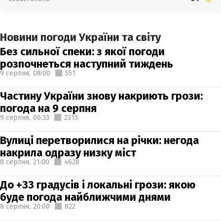
Новини погоди України та світу
Без сильної спеки: з якої погоди
розпочнеться наступний тиждень
9 серпня,
08:00
551
Частину України знову накриють грози:
погода на 9 серпня
9 серпня,
06:33
2315
Вулиці перетворилися на річки: негода
накрила одразу низку міст
8 серпня,
21:00
4628
До +33 градусів і локальні грози: якою
буде погода найближчими днями
8 серпня,
20:00
822