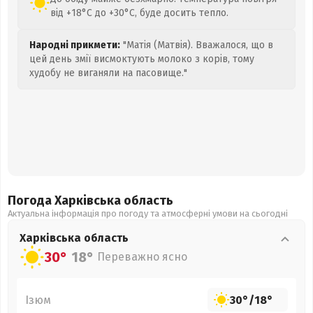
від +18°C до +30°C, буде досить тепло.
Народні прикмети:
"Матія (Матвія). Вважалося, що в
цей день змії висмоктують молоко з корів, тому
худобу не виганяли на пасовище."
Погода Харківська
область
Актуальна інформація про погоду та атмосферні умови на сьогодні
Харківська
область
30°
18°
Переважно ясно
Ізюм
30°
/
18°