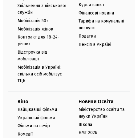
Курси валют
Звільнення з військової
служби
Фінансові новини
Мобілізація 50+
Тарифи на комунальні
послуги
Мобілізація жінок
Податки
Контракт для 18-24-
річних
Пенсія в Україні
Відстрочка від
мобілізації
Мобілізація в Україні:
скільки осіб мобілізує
ТЦК
Кіно
Новини Освіти
Найцікавіші фільми
Міністерство освіти та
науки України
Українські фільми
Школа
Фільми на вечір
НМТ 2026
Комедії