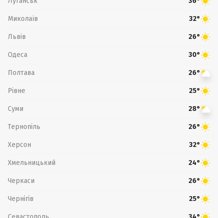
Луганськ
36°
Миколаїв
32°
Львів
26°
Одеса
30°
Полтава
26°
Рівне
25°
Суми
28°
Тернопіль
26°
Херсон
32°
Хмельницький
24°
Черкаси
26°
Чернігів
25°
Севастополь
34°