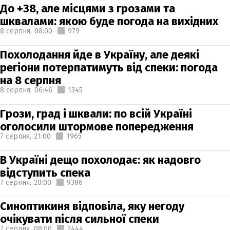
До +38, але місцями з грозами та
шквалами: якою буде погода на вихідних
8 серпня,
08:00
979
Похолодання йде в Україну, але деякі
регіони потерпатимуть від спеки: погода
на 8 серпня
8 серпня,
06:46
1345
Грози, град і шквали: по всій Україні
оголосили штормове попередження
7 серпня,
21:00
1965
В Україні дещо похолодає: як надовго
відступить спека
7 серпня,
20:00
9386
Синоптикиня відповіла, яку негоду
очікувати після сильної спеки
7 серпня,
08:00
2444