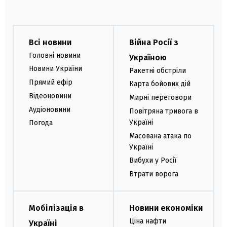
Всі новини
Війна Росії з
Головні новини
Україною
Новини України
Ракетні обстріли
Прямий ефір
Карта бойових дій
Відеоновини
Мирні переговори
Аудіоновини
Повітряна тривога в
Україні
Погода
Масована атака по
Україні
Вибухи у Росії
Втрати ворога
Мобілізація в
Новини економіки
Ціна нафти
Україні