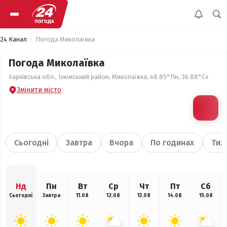
24 Канал
Погода Миколаївка
Погода Миколаївка
Харківська обл., Ізюмський район, Миколаївка, 48.85°Пн, 36.88°Сх
Змінити місто
Сьогодні
Завтра
Вчора
По годинах
Тиж
Нд
Пн
Вт
Ср
Чт
Пт
Сб
Сьогодні
Завтра
11.08
12.08
13.08
14.08
15.08