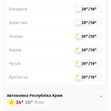
Богодухів
28°
/
18°
Берестин
28°
/
18°
Лозова
30°
/
20°
Харків
28°
/
18°
Чугуїв
29°
/
19°
Куп’янськ
30°
/
19°
Автономна Республіка Крим
34°
20°
Ясно