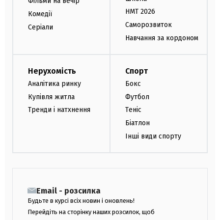
Фільми на вечір
НМТ 2026
Комедії
Саморозвиток
Серіали
Навчання за кордоном
Нерухомість
Спорт
Аналітика ринку
Бокс
Купівля житла
Футбол
Тренди і натхнення
Теніс
Біатлон
Інші види спорту
Email - розсилка
Будьте в курсі всіх новин і оновлень!
Перейдіть на сторінку наших розсилок, щоб