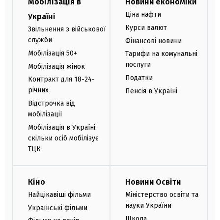
Мобілізація в
Новини економіки
Ціна нафти
Україні
Курси валют
Звільнення з військової
служби
Фінансові новини
Мобілізація 50+
Тарифи на комунальні
послуги
Мобілізація жінок
Податки
Контракт для 18-24-
річних
Пенсія в Україні
Відстрочка від
мобілізації
Мобілізація в Україні:
скільки осіб мобілізує
ТЦК
Кіно
Новини Освіти
Найцікавіші фільми
Міністерство освіти та
науки України
Українські фільми
Школа