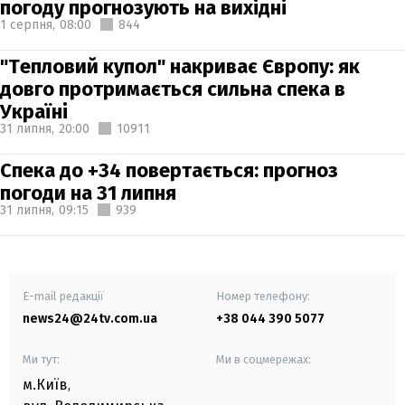
погоду прогнозують на вихідні
1 серпня,
08:00
844
"Тепловий купол" накриває Європу: як
довго протримається сильна спека в
Україні
31 липня,
20:00
10911
Спека до +34 повертається: прогноз
погоди на 31 липня
31 липня,
09:15
939
E-mail редакції
Номер телефону:
news24@24tv.com.ua
+38 044 390 5077
Ми тут:
Ми в соцмережах:
м.Київ
,