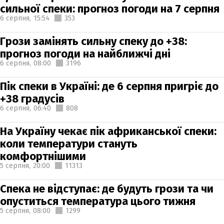
сильної спеки: прогноз погоди на 7 серпня
6 серпня,
15:54
353
Грози замінять сильну спеку до +38:
прогноз погоди на найближчі дні
6 серпня,
08:00
3196
Пік спеки в Україні: де 6 серпня пригріє до
+38 градусів
6 серпня,
06:40
808
На Україну чекає пік африканської спеки:
коли температури стануть
комфортнішими
5 серпня,
20:00
11313
Спека не відступає: де будуть грози та чи
опуститься температура цього тижня
5 серпня,
08:00
1299