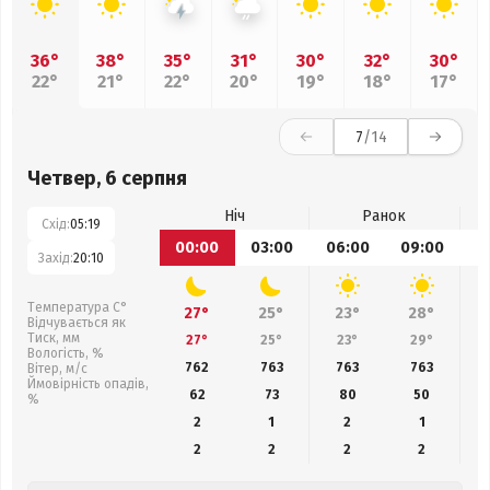
36°
38°
35°
31°
30°
32°
30°
22°
21°
22°
20°
19°
18°
17°
7
/14
Четвер, 6 серпня
Ніч
Ранок
Схід:
05:19
00:00
03:00
06:00
09:00
1
Захід:
20:10
Температура С°
27°
25°
23°
28°
Відчувається як
Тиск, мм
27°
25°
23°
29°
Вологість, %
762
763
763
763
Вітер, м/с
Ймовірність опадів,
62
73
80
50
%
2
1
2
1
2
2
2
2