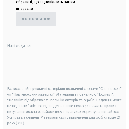
обрати ті, що відповідають вашим
інтересам.
ДО РОЗСИЛОК
Наші додатки:
android
apple
smart tv
samsung smart tv
Всі комерційні рекламні матеріали позначені словами "Спецпроєкт"
чи "Партнерський матеріал". Матеріали з позначкою "Експерт",
"Позиція" відображають позицію авторів та героїв. Редакція може
не поділяти їхніх поглядів. Детальніше щодо реклами та правил
цитування можна ознайомитись в правилах користування сайтом.
Усі права захищені.
Матеріали сайту призначені для осіб старше
21
року (21+)