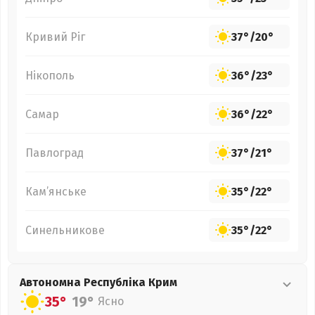
Кривий Ріг
37°
/
20°
Нікополь
36°
/
23°
Самар
36°
/
22°
Павлоград
37°
/
21°
Кам’янське
35°
/
22°
Синельникове
35°
/
22°
Автономна Республіка Крим
35°
19°
Ясно