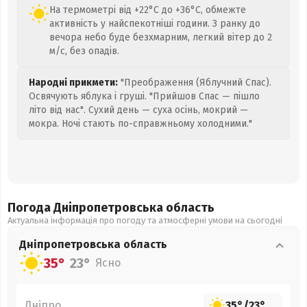
На термометрі від +22°C до +36°C, обмежте
активність у найспекотніші години. З ранку до
вечора небо буде безхмарним, легкий вітер до 2
м/с, без опадів.
Народні прикмети:
"Преображення (Яблучний Спас).
Освячують яблука і груші. "Прийшов Спас — пішло
літо від нас". Сухий день — суха осінь, мокрий —
мокра. Ночі стають по-справжньому холодними."
Погода Дніпропетровська
область
Актуальна інформація про погоду та атмосферні умови на сьогодні
Дніпропетровська
область
35°
23°
Ясно
Дніпро
35°
/
23°