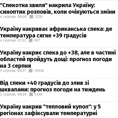
"Спекотна хвиля" накрила Україну:
синоптик розповів, коли очікуються зміни
4 серпня,
08:00
2338
Україну накриває африканська спека: де
температура сягне +39 градусів
4 серпня,
07:32
907
Україну накриє спека до +38, але в частині
областей пройдуть дощі: прогноз погоди
на 3 серпня
3 серпня,
09:27
10936
Від спеки +40 градусів до злив зі
шквалами: прогноз погоди на тиждень
3 серпня,
08:00
5458
Україну накрив "тепловий купол": у 5
регіонах зафіксували температурні