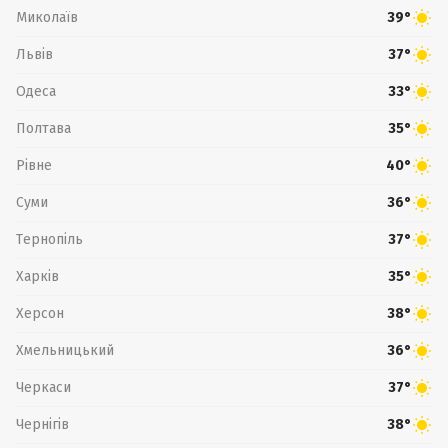
Миколаїв
39°
Львів
37°
Одеса
33°
Полтава
35°
Рівне
40°
Суми
36°
Тернопіль
37°
Харків
35°
Херсон
38°
Хмельницький
36°
Черкаси
37°
Чернігів
38°