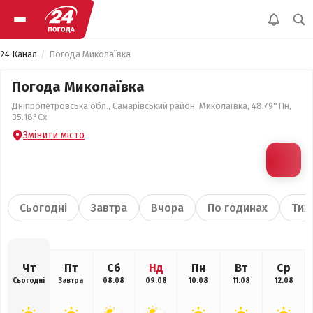
24 Канал
Погода Миколаївка
Погода Миколаївка
Дніпропетровська обл., Самарівський район, Миколаївка, 48.79°Пн,
35.18°Сх
Змінити місто
Сьогодні
Завтра
Вчора
По годинах
Тиж
Чт
Пт
Сб
Нд
Пн
Вт
Ср
Сьогодні
Завтра
08.08
09.08
10.08
11.08
12.08