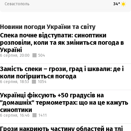
Севастополь
34°
Новини погоди України та світу
Спека почне відступати: синоптики
розповіли, коли та як зміниться погода в
Україні
6 серпня,
20:00
504
Замість спеки – грози, град і шквали: де і
коли погіршиться погода
6 серпня,
18:53
1054
Українці фіксують +50 градусів на
"домашніх" термометрах: що на це кажуть
синоптики
6 серпня,
16:46
1411
Грози накриють частину областей на тлі