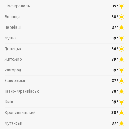
Сімферополь
35°
Вінниця
38°
Чернівці
37°
Луцьк
39°
Донецьк
36°
Житомир
39°
Ужгород
39°
Запоріжжя
37°
Івано-Франківськ
38°
Київ
39°
Кропивницький
38°
Луганськ
37°