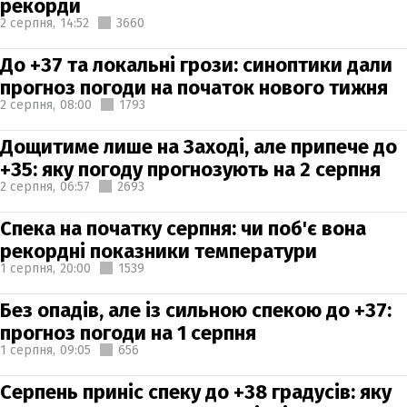
рекорди
2 серпня,
14:52
3660
До +37 та локальні грози: синоптики дали
прогноз погоди на початок нового тижня
2 серпня,
08:00
1793
Дощитиме лише на Заході, але припече до
+35: яку погоду прогнозують на 2 серпня
2 серпня,
06:57
2693
Спека на початку серпня: чи поб'є вона
рекордні показники температури
1 серпня,
20:00
1539
Без опадів, але із сильною спекою до +37:
прогноз погоди на 1 серпня
1 серпня,
09:05
656
Серпень приніс спеку до +38 градусів: яку