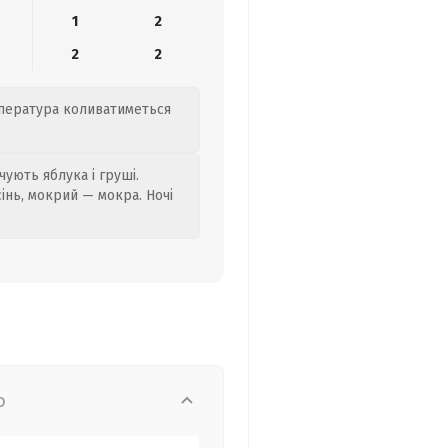
1
2
2
2
мпература коливатиметься
ують яблука і груші.
сінь, мокрий — мокра. Ночі
о