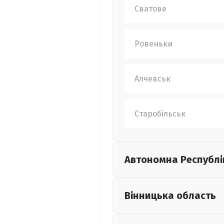
Сватове
Ровеньки
Алчевськ
Старобільськ
Автономна Республі
Вінницька
область