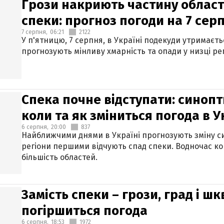
Грози накриють частину областе
спеки: прогноз погоди на 7 сер
7 серпня,
06:21
2122
У п'ятницю, 7 серпня, в Україні подекуди утримаєт
прогнозують мінливу хмарність та опади у низці рег
Спека почне відступати: синопт
коли та як зміниться погода в У
6 серпня,
20:00
837
Найближчими днями в Україні прогнозують зміну син
регіони першими відчують спад спеки. Водночас к
більшість областей.
Замість спеки – грози, град і шк
погіршиться погода
6 серпня,
18:53
1972