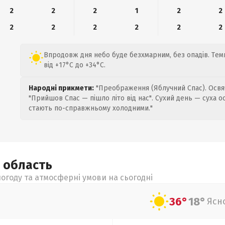
2
2
2
1
2
2
2
2
2
2
2
2
Впродовж дня небо буде безхмарним, без опадів. Те
від +17°C до +34°C.
Народні прикмети:
"Преображення (Яблучний Спас). Освяч
"Прийшов Спас — пішло літо від нас". Сухий день — суха о
стають по-справжньому холодними."
а
область
огоду та атмосферні умови на сьогодні
36°
18°
Ясн