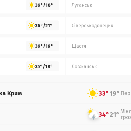
36°
/
18°
Луганськ
36°
/
21°
Сіверськодонецьк
36°
/
19°
Щастя
35°
/
18°
Довжанськ
33°
19°
ка Крим
Пер
Мін
34°
21°
гро