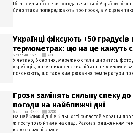
Після сильної спеки погода в частині України різко
Синоптики попереджають про грози, а місцями тако
Українці фіксують +50 градусів
термометрах: що на це кажуть 
6 серпня,
16:46
2013
У четвер, 6 серпня, мережею стали ширитись фото
українців, показники на яких нібито перевалили за
пояснюють, що таке вимірювання температури пов
Грози замінять сильну спеку до 
погоди на найближчі дні
6 серпня,
08:00
3280
На найближчі дні в більшості областей України про
ж поступово йтиме на спад. Разом зі зниженням те
короткочасні опади.