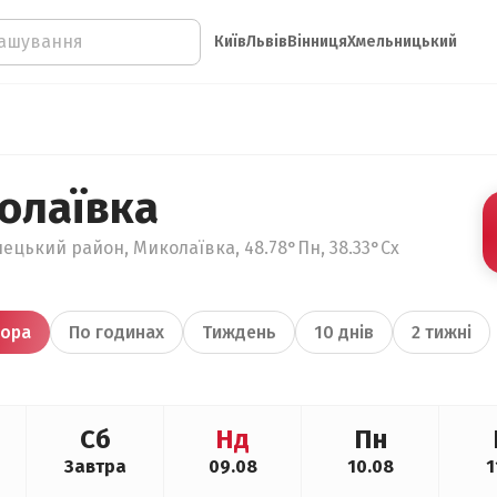
Київ
Львів
Вінниця
Хмельницький
олаївка
нецький район, Миколаївка, 48.78°Пн, 38.33°Сх
ора
По годинах
Тиждень
10 днів
2 тижні
Сб
Нд
Пн
Завтра
09.08
10.08
1