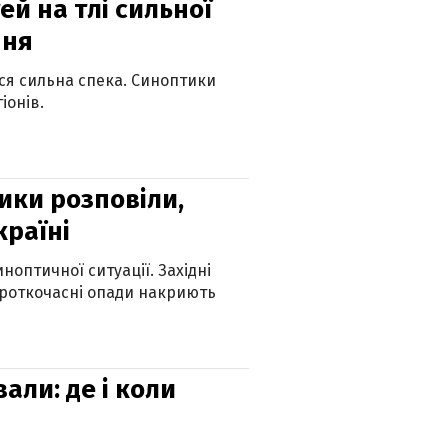
й на тлі сильної
пня
ься сильна спека. Синоптики
іонів.
ики розповіли,
країні
оптичної ситуації. Західні
ороткочасні опади накриють
вали: де і коли