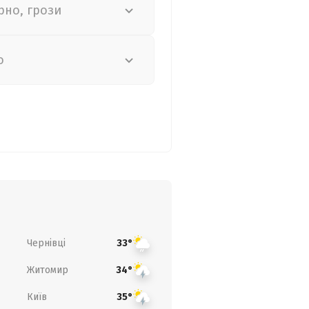
рно, грози
о
Чернівці
33°
Житомир
34°
Київ
35°