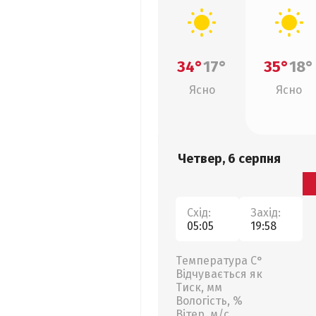
34°
17°
35°
18°
Ясно
Ясно
Четвер, 6 серпня
Схід:
Захід:
05:05
19:58
Температура С°
Відчувається як
Тиск, мм
Вологість, %
Вітер, м/с