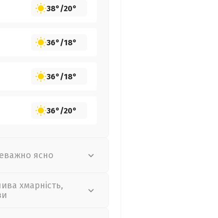
38°
/
20°
36°
/
18°
36°
/
18°
36°
/
20°
еважно ясно
лива хмарність,
зи