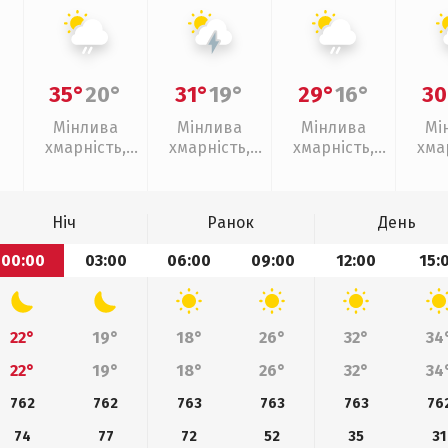
35°
20°
31°
19°
29°
16°
30
Мінлива
Мінлива
Мінлива
Мі
хмарність,
хмарність,
хмарність,
хма
слабкий дощ
грози
слабкий дощ
слаб
Ніч
Ранок
День
00:00
03:00
06:00
09:00
12:00
15:
22°
19°
18°
26°
32°
34
22°
19°
18°
26°
32°
34
762
762
763
763
763
76
74
77
72
52
35
31