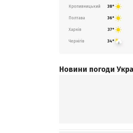
Кропивницький
38°
Полтава
36°
Харків
37°
Чернігів
34°
Новини погоди Украї