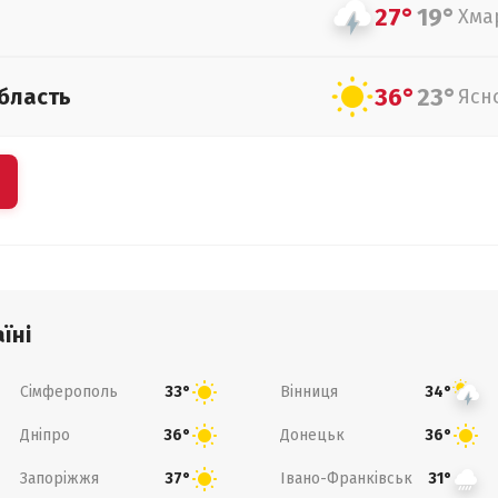
27°
19°
Хма
36°
23°
бласть
Ясн
їні
Сімферополь
Вінниця
33°
34°
Дніпро
Донецьк
36°
36°
Запоріжжя
Івано-Франківськ
37°
31°