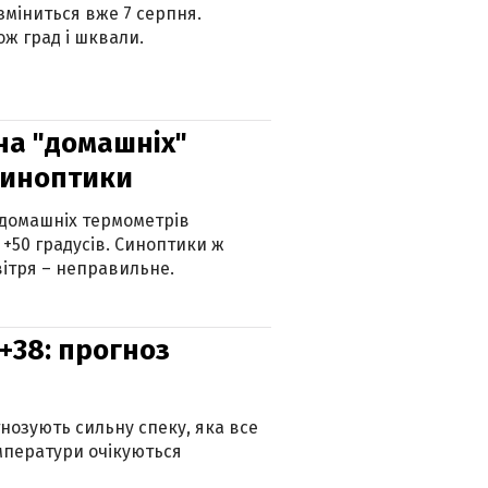
 зміниться вже 7 серпня.
ж град і шквали.
 на "домашніх"
синоптики
 домашніх термометрів
 +50 градусів. Синоптики ж
ітря – неправильне.
+38: прогноз
гнозують сильну спеку, яка все
мператури очікуються