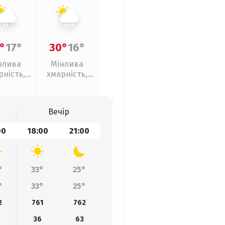
°
17°
30°
16°
нлива
Мінлива
рність,
хмарність,
кий дощ
зливи
Вечір
00
18:00
21:00
°
33°
25°
°
33°
25°
2
761
762
36
63