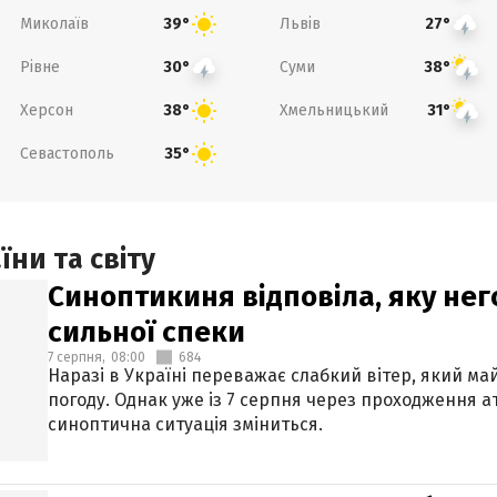
Миколаїв
Львів
39°
27°
Рівне
Суми
30°
38°
Херсон
Хмельницький
38°
31°
Севастополь
35°
ни та світу
Синоптикиня відповіла, яку нег
сильної спеки
7 серпня,
08:00
684
Наразі в Україні переважає слабкий вітер, який м
погоду. Однак уже із 7 серпня через проходження 
синоптична ситуація зміниться.