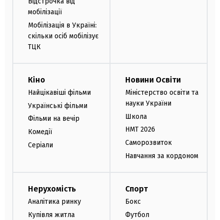
Відстрочка від
мобілізації
Мобілізація в Україні:
скільки осіб мобілізує
ТЦК
Кіно
Новини Освіти
Найцікавіші фільми
Міністерство освіти та
науки України
Українські фільми
Школа
Фільми на вечір
НМТ 2026
Комедії
Саморозвиток
Серіали
Навчання за кордоном
Нерухомість
Спорт
Аналітика ринку
Бокс
Купівля житла
Футбол