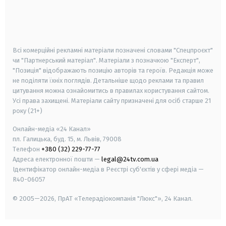
android
apple
smart tv
samsung smart tv
Всі комерційні рекламні матеріали позначені словами "Спецпроєкт"
чи "Партнерський матеріал". Матеріали з позначкою "Експерт",
"Позиція" відображають позицію авторів та героїв. Редакція може
не поділяти їхніх поглядів. Детальніше щодо реклами та правил
цитування можна ознайомитись в правилах користування сайтом.
Усі права захищені.
Матеріали сайту призначені для осіб старше
21
року (21+)
Онлайн-медіа «24 Канал»
пл. Галицька, буд. 15, м. Львів, 79008
Телефон
+380 (32) 229-77-77
Адреса електронної пошти —
legal@24tv.com.ua
Ідентифікатор онлайн-медіа в Реєстрі суб'єктів у сфері медіа —
R40-06057
© 2005—2026,
ПрАТ «Телерадіокомпанія "Люкс"», 24 Канал.