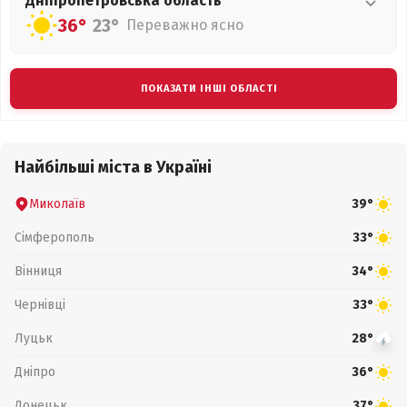
Дніпропетровська
область
36°
23°
Переважно ясно
ПОКАЗАТИ ІНШІ ОБЛАСТІ
Найбільші міста в Україні
Миколаїв
39°
Сімферополь
33°
Вінниця
34°
Чернівці
33°
Луцьк
28°
Дніпро
36°
Донецьк
37°