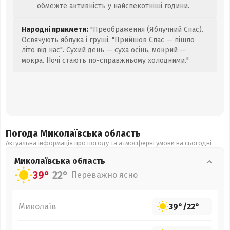
обмежте активність у найспекотніші години.
Народні прикмети:
"Преображення (Яблучний Спас).
Освячують яблука і груші. "Прийшов Спас — пішло
літо від нас". Сухий день — суха осінь, мокрий —
мокра. Ночі стають по-справжньому холодними."
Погода Миколаївська
область
Актуальна інформація про погоду та атмосферні умови на сьогодні
Миколаївська
область
39°
22°
Переважно ясно
Миколаїв
39°
/
22°