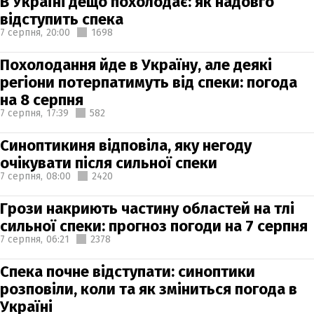
В Україні дещо похолодає: як надовго
відступить спека
7 серпня,
20:00
1698
Похолодання йде в Україну, але деякі
регіони потерпатимуть від спеки: погода
на 8 серпня
7 серпня,
17:39
582
Синоптикиня відповіла, яку негоду
очікувати після сильної спеки
7 серпня,
08:00
2420
Грози накриють частину областей на тлі
сильної спеки: прогноз погоди на 7 серпня
7 серпня,
06:21
2378
Спека почне відступати: синоптики
розповіли, коли та як зміниться погода в
Україні