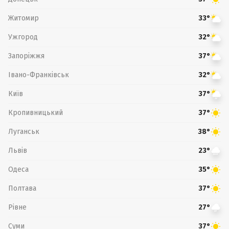
Житомир
33°
Ужгород
32°
Запоріжжя
37°
Івано-Франківськ
32°
Київ
37°
Кропивницький
37°
Луганськ
38°
Львів
23°
Одеса
35°
Полтава
37°
Рівне
27°
Суми
37°