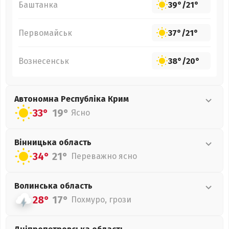
Баштанка
39°
/
21°
Первомайськ
37°
/
21°
Вознесенськ
38°
/
20°
Автономна Республіка Крим
33°
19°
Ясно
Вінницька
область
34°
21°
Переважно ясно
Волинська
область
28°
17°
Похмуро, грози