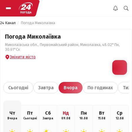
24 Канал
Погода Миколаївка
Погода Миколаївка
Миколаївська обл., Первомайський район, Миколаївка, 48.02°Пн,
30.61°Сх
Змінити місто
Сьогодні
Завтра
Вчора
По годинах
Тиж
Чт
Пт
Сб
Нд
Пн
Вт
Ср
Вчора
Сьогодні
Завтра
09.08
10.08
11.08
12.08