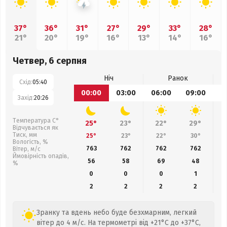
37°
36°
31°
27°
29°
33°
28°
21°
20°
19°
16°
13°
14°
16°
Четвер, 6 серпня
Ніч
Ранок
Схід:
05:40
00:00
03:00
06:00
09:00
1
Захід:
20:26
Температура С°
25°
23°
22°
29°
Відчувається як
Тиск, мм
25°
23°
22°
30°
Вологість, %
763
762
762
762
Вітер, м/с
Ймовірність опадів,
56
58
69
48
%
0
0
0
1
2
2
2
2
Зранку та вдень небо буде безхмарним, легкий
вітер до 4 м/с. На термометрі від +21°C до +37°C,