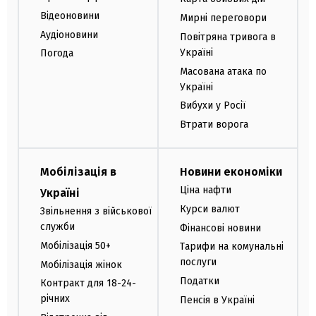
Відеоновини
Мирні переговори
Аудіоновини
Повітряна тривога в
Україні
Погода
Масована атака по
Україні
Вибухи у Росії
Втрати ворога
Мобілізація в
Новини економіки
Ціна нафти
Україні
Курси валют
Звільнення з військової
служби
Фінансові новини
Мобілізація 50+
Тарифи на комунальні
послуги
Мобілізація жінок
Податки
Контракт для 18-24-
річних
Пенсія в Україні