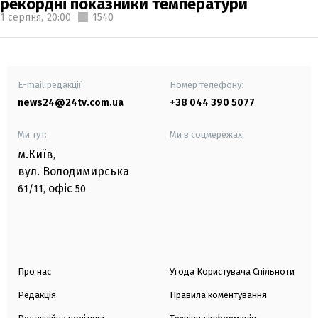
рекордні показники температури
1 серпня,
20:00
1540
E-mail редакції
Номер телефону:
news24@24tv.com.ua
+38 044 390 5077
Ми тут:
Ми в соцмережах:
м.Київ
,
вул. Володимирська
офіс
61/11,
50
Про нас
Угода Користувача Спільноти
Редакція
Правила коментування