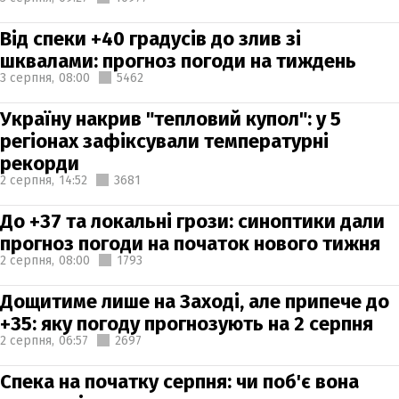
Від спеки +40 градусів до злив зі
шквалами: прогноз погоди на тиждень
3 серпня,
08:00
5462
Україну накрив "тепловий купол": у 5
регіонах зафіксували температурні
рекорди
2 серпня,
14:52
3681
До +37 та локальні грози: синоптики дали
прогноз погоди на початок нового тижня
2 серпня,
08:00
1793
Дощитиме лише на Заході, але припече до
+35: яку погоду прогнозують на 2 серпня
2 серпня,
06:57
2697
Спека на початку серпня: чи поб'є вона