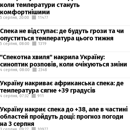
коли температури стануть
комфортнішими
5 серпня,
20:00
11477
Спека не відступає: де будуть грози та чи
опуститься температура цього тижня
5 серпня,
08:00
1319
"Спекотна хвиля" накрила Україну:
синоптик розповів, коли очікуються зміни
4 серпня,
08:00
2348
Україну накриває африканська спека: де
температура сягне +39 градусів
4 серпня,
07:32
911
Україну накриє спека до +38, але в частині
областей пройдуть дощі: прогноз погоди
на 3 серпня
3 серпня,
09:27
10977