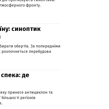
атмосферного фронту.
їну: синоптик
и
бирати обертів. За попередніми
х розпочнеться перебудова
спека: де
 яку принесе антициклон та
 більшості регіонів
в.