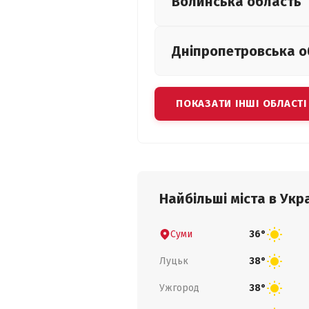
Волинська
область
Дніпропетровська
о
ПОКАЗАТИ ІНШІ ОБЛАСТІ
Найбільші міста в Укра
Суми
36°
Луцьк
38°
Ужгород
38°