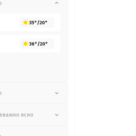
о
35°
/
20°
36°
/
20°
о
еважно ясно