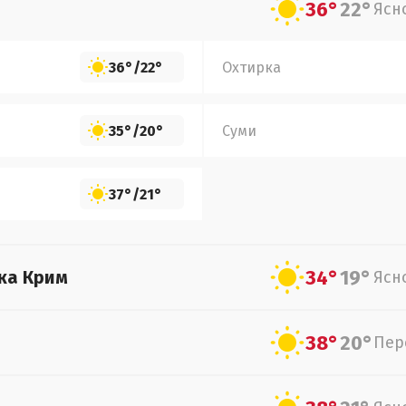
36°
22°
Ясн
36°
/
22°
Охтирка
35°
/
20°
Суми
37°
/
21°
34°
19°
ка Крим
Ясн
38°
20°
Пер