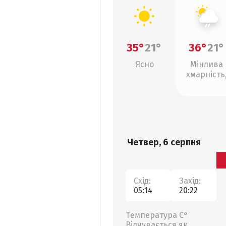
35°
21°
36°
21°
Ясно
Мінлива
хмарність
слабкий д
Четвер, 6 серпня
Схід:
Захід:
05:14
20:22
Температура С°
Відчувається як