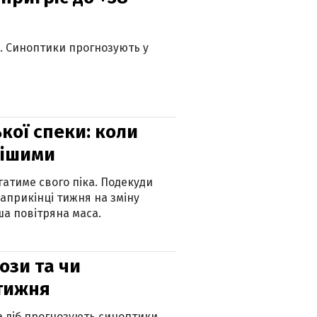
ю. Синоптики прогнозують у
кої спеки: коли
нішими
атиме свого піка. Подекуди
наприкінці тижня на зміну
а повітряна маса.
рози та чи
 тижня
ка діб прогнозують синоптики.