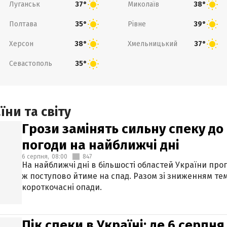
Луганськ
Миколаїв
37°
38°
Полтава
Рівне
35°
39°
Херсон
Хмельницький
38°
37°
Севастополь
35°
ни та світу
Грози замінять сильну спеку до 
погоди на найближчі дні
6 серпня,
08:00
847
На найближчі дні в більшості областей України про
ж поступово йтиме на спад. Разом зі зниженням те
короткочасні опади.
Пік спеки в Україні: де 6 серпня