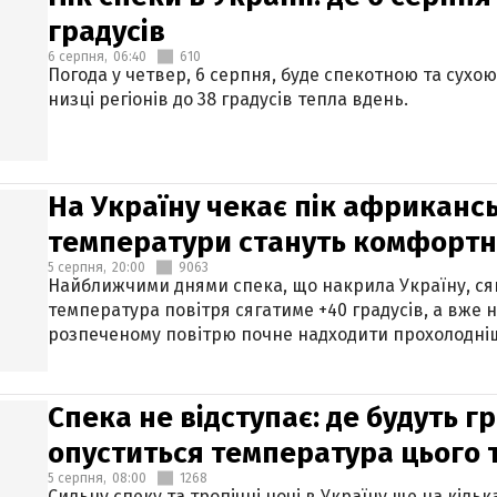
градусів
6 серпня,
06:40
610
Погода у четвер, 6 серпня, буде спекотною та сухо
низці регіонів до 38 градусів тепла вдень.
На Україну чекає пік африкансь
температури стануть комфорт
5 серпня,
20:00
9063
Найближчими днями спека, що накрила Україну, сяг
температура повітря сягатиме +40 градусів, а вже 
розпеченому повітрю почне надходити прохолодніш
Спека не відступає: де будуть г
опуститься температура цього
5 серпня,
08:00
1268
Сильну спеку та тропічні ночі в Україну ще на кіль