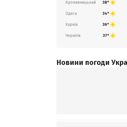
Кропивницький
38°
Одеса
34°
Харків
36°
Чернігів
37°
Новини погоди Украї