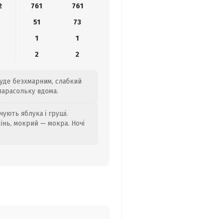
2
761
761
6
51
73
1
1
2
2
буде безхмарним, слабкий
 парасольку вдома.
ують яблука і груші.
сінь, мокрий — мокра. Ночі