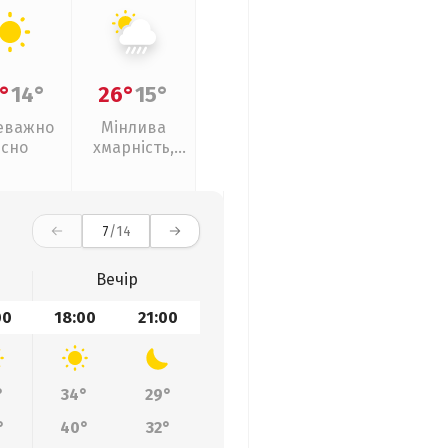
°
14°
26°
15°
еважно
Мінлива
ясно
хмарність,
зливи
7
/14
Вечір
00
18:00
21:00
°
34°
29°
°
40°
32°