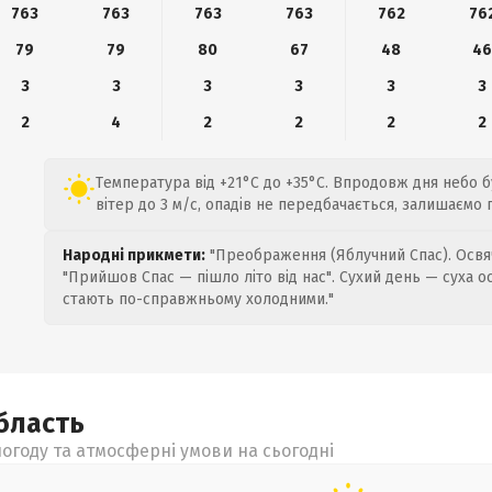
763
763
763
763
762
76
79
79
80
67
48
4
3
3
3
3
3
3
2
4
2
2
2
2
Температура від +21°C до +35°C. Впродовж дня небо 
вітер до 3 м/с, опадів не передбачається, залишаємо
Народні прикмети:
"Преображення (Яблучний Спас). Освяч
"Прийшов Спас — пішло літо від нас". Сухий день — суха о
стають по-справжньому холодними."
бласть
огоду та атмосферні умови на сьогодні