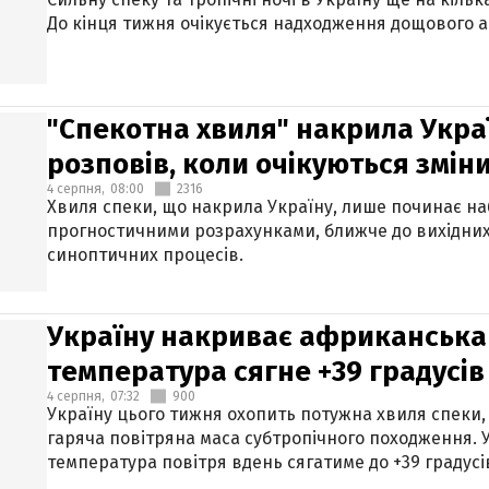
До кінця тижня очікується надходження дощового 
"Спекотна хвиля" накрила Укра
розповів, коли очікуються змін
4 серпня,
08:00
2316
Хвиля спеки, що накрила Україну, лише починає на
прогностичними розрахунками, ближче до вихідни
синоптичних процесів.
Україну накриває африканська 
температура сягне +39 градусів
4 серпня,
07:32
900
Україну цього тижня охопить потужна хвиля спеки,
гаряча повітряна маса субтропічного походження. У
температура повітря вдень сягатиме до +39 градусі