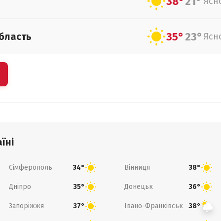
38°
21°
Ясн
35°
23°
бласть
Ясн
їні
Сімферополь
Вінниця
34°
38°
Дніпро
Донецьк
35°
36°
Запоріжжя
Івано-Франківськ
37°
38°