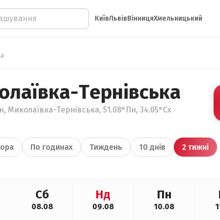
Київ
Львів
Вінниця
Хмельницький
ка
олаївка-Тернівська
н, Миколаївка-Тернівська, 51.08°Пн, 34.05°Сх
ора
По годинах
Тиждень
10 днів
2 тижні
Сб
Нд
Пн
08.08
09.08
10.08
1