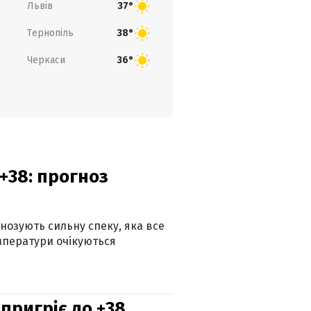
Львів
37°
Тернопіль
38°
Черкаси
36°
+38: прогноз
гнозують сильну спеку, яка все
мператури очікуються
 пригріє до +38