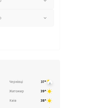
о
о
Чернівці
37°
Житомир
39°
Київ
38°