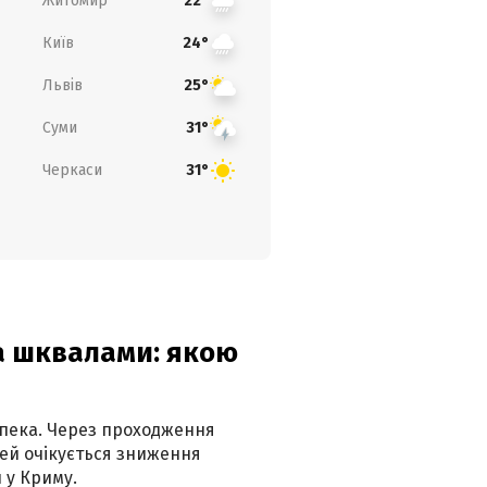
Житомир
22°
Київ
24°
Львів
25°
Суми
31°
Черкаси
31°
та шквалами: якою
спека. Через проходження
ей очікується зниження
 у Криму.