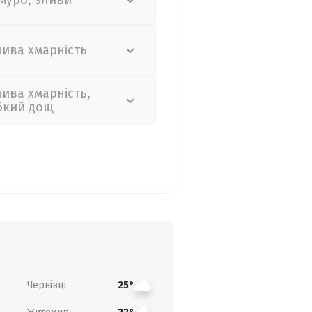
муро, зливи
лива хмарність
лива хмарність,
бкий дощ
Чернівці
25°