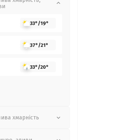
лива хмарність,
ви
33°
/
19°
37°
/
21°
33°
/
20°
лива хмарність