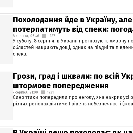
Похолодання йде в Україну, але
потерпатимуть від спеки: погод
8 серпня,
06:46
1287
У суботу, 8 серпня, в Україні прогнозують хмарну п
областей накриють дощі, однак на півдні та півден
спека.
Грози, град і шквали: по всій У
штормове попередження
7 серпня,
21:00
1931
Синоптики попередили про негоду, яка накриє усі об
різних регіонах діятиме І рівень небезпечності (жов
В Україні дещо похолодає: як н