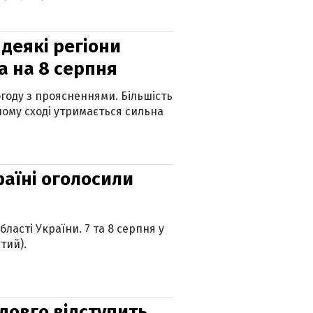
 деякі регіони
а на 8 серпня
огоду з проясненнями. Більшість
ному сході утримається сильна
країні оголосили
ласті України. 7 та 8 серпня у
тий).
адовго відступить