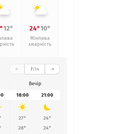
°
12°
24°
10°
нлива
Мінлива
рність
хмарність
7
/14
Вечір
00
18:00
21:00
°
27°
24°
°
28°
24°