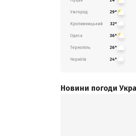
Луцьк
24°
Ужгород
29°
Кропивницький
32°
Одеса
36°
Тернопіль
26°
Чернігів
24°
Новини погоди Украї