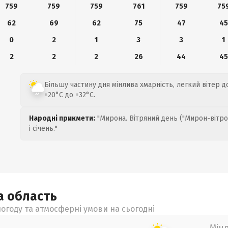
759
759
759
761
759
75
62
69
62
75
47
45
0
2
1
3
3
1
2
2
2
26
44
45
Більшу частину дня мінлива хмарність, легкий вітер до
+20°C до +32°C.
Народні прикмети:
"Мирона. Вітряний день ("Мирон-вітро
і січень."
ка
область
огоду та атмосферні умови на сьогодні