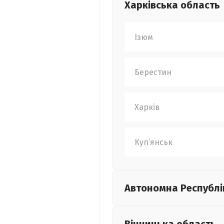
Харківська
область
Ізюм
Берестин
Харків
Куп’янськ
Автономна Республі