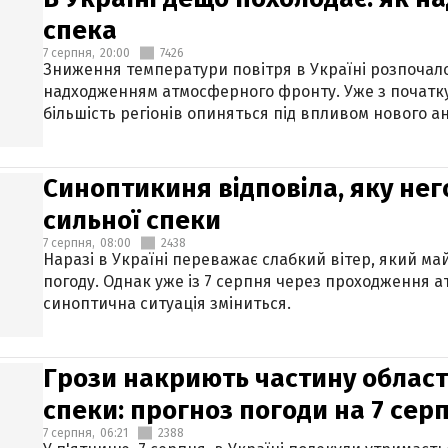
спека
7 серпня,
20:00
7426
Зниження температури повітря в Україні розпочалос
надходженням атмосферного фронту. Уже з початку
більшість регіонів опиняться під впливом нового а
Синоптикиня відповіла, яку нег
сильної спеки
7 серпня,
08:00
2438
Наразі в Україні переважає слабкий вітер, який м
погоду. Однак уже із 7 серпня через проходження 
синоптична ситуація зміниться.
Грози накриють частину областе
спеки: прогноз погоди на 7 сер
7 серпня,
06:21
2388