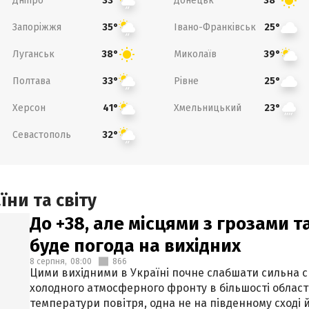
Дніпро
Донецьк
33°
38°
Запоріжжя
Івано-Франківськ
35°
25°
Луганськ
Миколаїв
38°
39°
Полтава
Рівне
33°
25°
Херсон
Хмельницький
41°
23°
Севастополь
32°
ни та світу
До +38, але місцями з грозами 
буде погода на вихідних
8 серпня,
08:00
866
Цими вихідними в Україні почне слабшати сильна 
холодного атмосферного фронту в більшості област
температури повітря, одна не на південному сході й