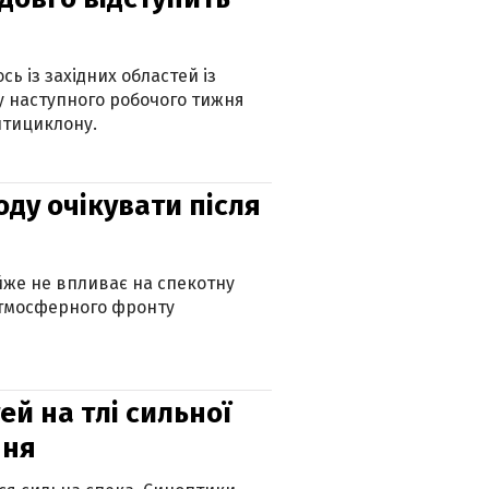
ь із західних областей із
 наступного робочого тижня
нтициклону.
оду очікувати після
айже не впливає на спекотну
атмосферного фронту
й на тлі сильної
пня