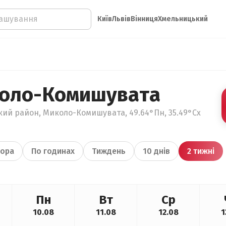
Київ
Львів
Вінниця
Хмельницький
коло-Комишувата
кий район, Миколо-Комишувата, 49.64°Пн, 35.49°Сх
ора
По годинах
Тиждень
10 днів
2 тижні
Пн
Вт
Ср
10.08
11.08
12.08
1