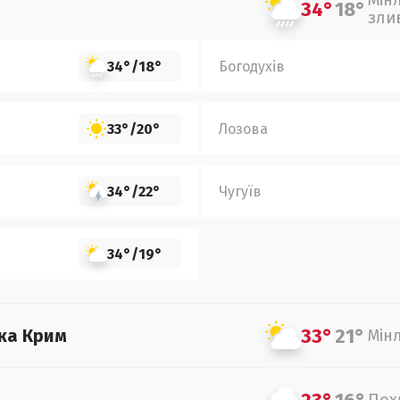
Мін
34°
18°
зли
34°
/
18°
Богодухів
33°
/
20°
Лозова
34°
/
22°
Чугуїв
34°
/
19°
33°
21°
ка Крим
Мін