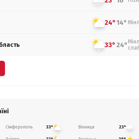
23°
16°
Пох
24°
14°
Мін
Мін
33°
24°
бласть
сла
їні
Сімферополь
Вінниця
33°
23°