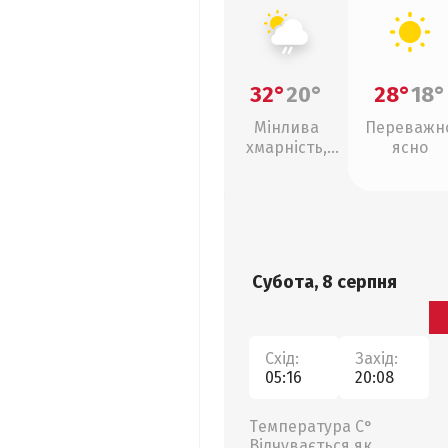
32°
20°
28°
18°
Мінлива
Переважн
хмарність,
ясно
слабкий дощ
Субота, 8 серпня
Схід:
Захід:
05:16
20:08
Температура С°
Відчувається як