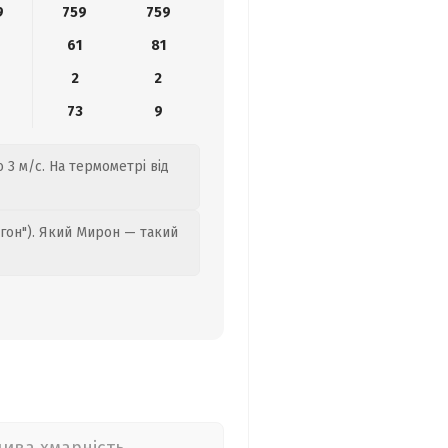
9
759
759
61
81
2
2
73
9
 3 м/с. На термометрі від
гон"). Який Мирон — такий