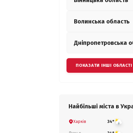
Вінницька
область
Волинська
область
Дніпропетровська
о
ПОКАЗАТИ ІНШІ ОБЛАСТІ
Найбільші міста в Укра
Харків
34°