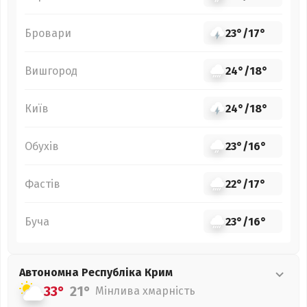
Бровари
23°
/
17°
Вишгород
24°
/
18°
Київ
24°
/
18°
Обухів
23°
/
16°
Фастів
22°
/
17°
Буча
23°
/
16°
Автономна Республіка Крим
33°
21°
Мінлива хмарність