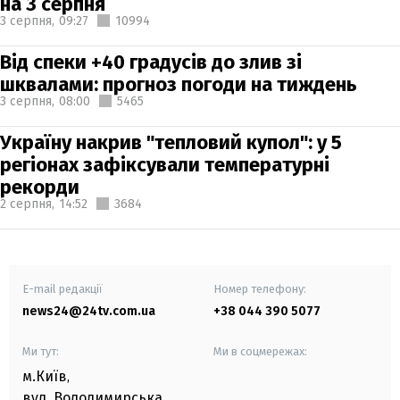
на 3 серпня
3 серпня,
09:27
10994
Від спеки +40 градусів до злив зі
шквалами: прогноз погоди на тиждень
3 серпня,
08:00
5465
Україну накрив "тепловий купол": у 5
регіонах зафіксували температурні
рекорди
2 серпня,
14:52
3684
E-mail редакції
Номер телефону:
news24@24tv.com.ua
+38 044 390 5077
Ми тут:
Ми в соцмережах:
м.Київ
,
вул. Володимирська