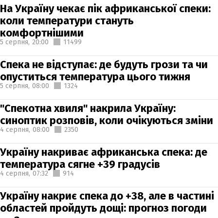
На Україну чекає пік африканської спеки:
коли температури стануть
комфортнішими
5 серпня,
20:00
11499
Спека не відступає: де будуть грози та чи
опуститься температура цього тижня
5 серпня,
08:00
1324
"Спекотна хвиля" накрила Україну:
синоптик розповів, коли очікуються зміни
4 серпня,
08:00
2350
Україну накриває африканська спека: де
температура сягне +39 градусів
4 серпня,
07:32
914
Україну накриє спека до +38, але в частині
областей пройдуть дощі: прогноз погоди