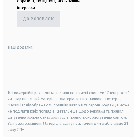
обрати ті, що відповідають вашим
інтересам.
ДО РОЗСИЛОК
Наші додатки:
android
apple
smart tv
samsung smart tv
Всі комерційні рекламні матеріали позначені словами "Спецпроєкт"
чи "Партнерський матеріал". Матеріали з позначкою "Експерт",
"Позиція" відображають позицію авторів та героїв. Редакція може
не поділяти їхніх поглядів. Детальніше щодо реклами та правил
цитування можна ознайомитись в правилах користування сайтом.
Усі права захищені.
Матеріали сайту призначені для осіб старше
21
року (21+)