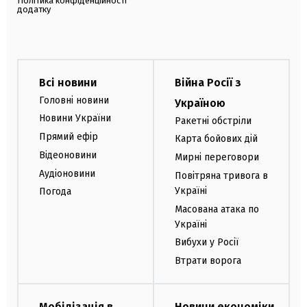
Політика конфіденційності
додатку
Всі новини
Війна Росії з
Головні новини
Україною
Новини України
Ракетні обстріли
Прямий ефір
Карта бойових дій
Відеоновини
Мирні переговори
Аудіоновини
Повітряна тривога в
Україні
Погода
Масована атака по
Україні
Вибухи у Росії
Втрати ворога
Мобілізація в
Новини економіки