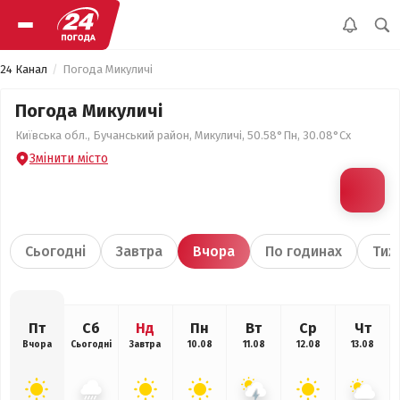
24 Канал
Погода Микуличі
Погода Микуличі
Київська обл., Бучанський район, Микуличі, 50.58°Пн, 30.08°Сх
Змінити місто
Сьогодні
Завтра
Вчора
По годинах
Тиж
Пт
Сб
Нд
Пн
Вт
Ср
Чт
Вчора
Сьогодні
Завтра
10.08
11.08
12.08
13.08