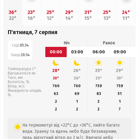
36°
23°
25°
29°
31°
25°
24°
22°
16°
12°
14°
15°
13°
11°
П'ятниця, 7 серпня
Ніч
Ранок
Схід:
05:34
00:00
03:00
06:00
09:00
1
Захід:
20:34
Температура С°
28°
26°
25°
29°
Відчувається як
Тиск, мм
30°
26°
25°
30°
Вологість, %
760
760
759
759
Вітер, м/с
Ймовірність опадів,
63
69
83
51
%
2
1
2
1
2
2
2
7
На термометрі від +22°C до +36°C, пийте багато
води. Зранку та вдень небо буде безхмарним,
ледь відчутний вітер до 2 м/с. Ввечері небо