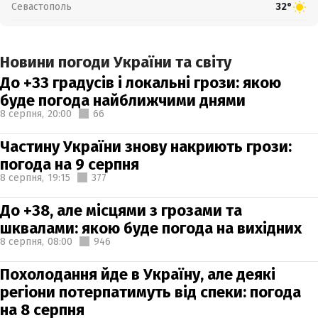
Севастополь
32°
Новини погоди України та світу
До +33 градусів і локальні грози: якою
буде погода найближчими днями
8 серпня,
20:00
66
Частину України знову накриють грози:
погода на 9 серпня
8 серпня,
19:15
377
До +38, але місцями з грозами та
шквалами: якою буде погода на вихідних
8 серпня,
08:00
946
Похолодання йде в Україну, але деякі
регіони потерпатимуть від спеки: погода
на 8 серпня