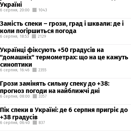
Україні
6 серпня,
20:00
1043
Замість спеки – грози, град і шквали: де і
коли погіршиться погода
6 серпня,
18:53
2129
Українці фіксують +50 градусів на
"домашніх" термометрах: що на це кажуть
синоптики
6 серпня,
16:46
2355
Грози замінять сильну спеку до +38:
прогноз погоди на найближчі дні
6 серпня,
08:00
3357
Пік спеки в Україні: де 6 серпня пригріє до
+38 градусів
6 серпня,
06:40
837