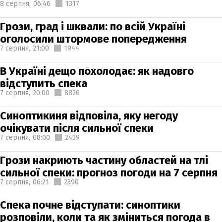
8 серпня,
06:46
1317
Грози, град і шквали: по всій Україні
оголосили штормове попередження
7 серпня,
21:00
1944
В Україні дещо похолодає: як надовго
відступить спека
7 серпня,
20:00
8826
Синоптикиня відповіла, яку негоду
очікувати після сильної спеки
7 серпня,
08:00
2439
Грози накриють частину областей на тлі
сильної спеки: прогноз погоди на 7 серпня
7 серпня,
06:21
2390
Спека почне відступати: синоптики
розповіли, коли та як зміниться погода в