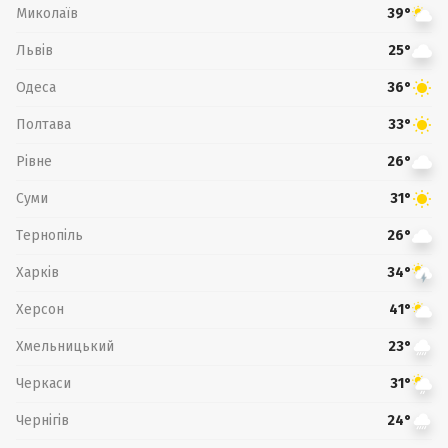
Миколаїв
39°
Львів
25°
Одеса
36°
Полтава
33°
Рівне
26°
Суми
31°
Тернопіль
26°
Харків
34°
Херсон
41°
Хмельницький
23°
Черкаси
31°
Чернігів
24°