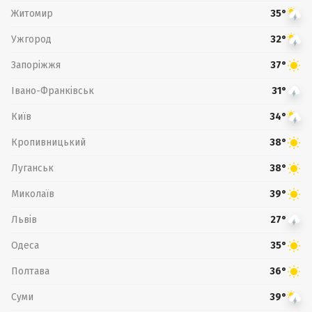
Житомир
35°
Ужгород
32°
Запоріжжя
37°
Івано-Франківськ
31°
Київ
34°
Кропивницький
38°
Луганськ
38°
Миколаїв
39°
Львів
27°
Одеса
35°
Полтава
36°
Суми
39°