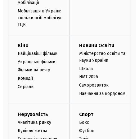
мобілізації
Мобілізація в Україні:
скільки осіб мобілізує
ТЦК
Кіно
Новини Освіти
Найцікавіші фільми
Міністерство освіти та
науки України
Українські фільми
Школа
Фільми на вечір
НМТ 2026
Комедії
Саморозвиток
Серіали
Навчання за кордоном
Нерухомість
Спорт
Аналітика ринку
Бокс
Купівля житла
Футбол
Тренди і натхнення
Теніс