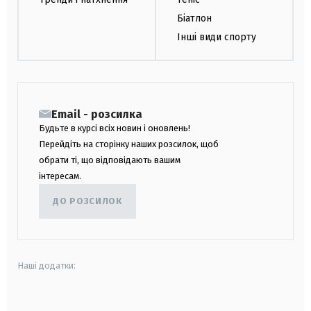
Біатлон
Інші види спорту
Email - розсилка
Будьте в курсі всіх новин і оновлень!
Перейдіть на сторінку наших розсилок, щоб
обрати ті, що відповідають вашим
інтересам.
ДО РОЗСИЛОК
Наші додатки:
android
apple