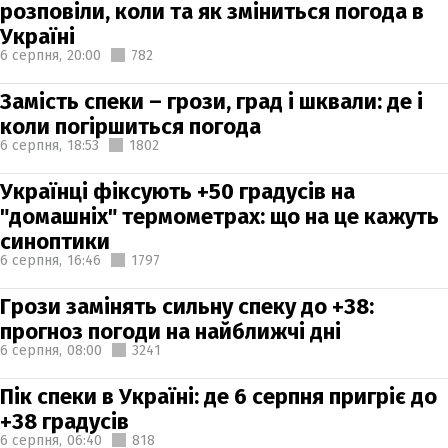
розповіли, коли та як зміниться погода в
Україні
6 серпня,
20:00
782
Замість спеки – грози, град і шквали: де і
коли погіршиться погода
6 серпня,
18:53
1802
Українці фіксують +50 градусів на
"домашніх" термометрах: що на це кажуть
синоптики
6 серпня,
16:46
1797
Грози замінять сильну спеку до +38:
прогноз погоди на найближчі дні
6 серпня,
08:00
3241
Пік спеки в Україні: де 6 серпня пригріє до
+38 градусів
6 серпня,
06:40
818