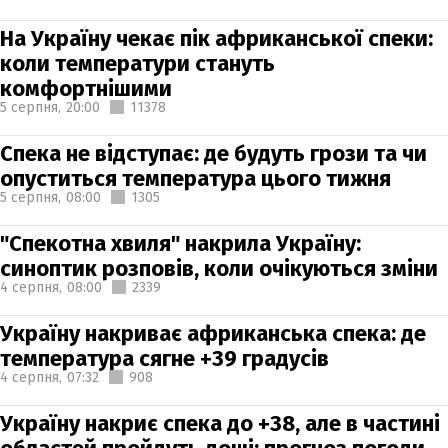
На Україну чекає пік африканської спеки:
коли температури стануть
комфортнішими
5 серпня,
20:00
11378
Спека не відступає: де будуть грози та чи
опуститься температура цього тижня
5 серпня,
08:00
1305
"Спекотна хвиля" накрила Україну:
синоптик розповів, коли очікуються зміни
4 серпня,
08:00
2339
Україну накриває африканська спека: де
температура сягне +39 градусів
4 серпня,
07:32
908
Україну накриє спека до +38, але в частині