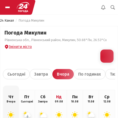
24 Канал
Погода Микулин
Погода Микулин
Рівненська обл., Рівненський район, Микулин, 50.68°Пн, 26.53°Сх
Змінити місто
Сьогодні
Завтра
Вчора
По годинах
Тиж
Чт
Пт
Сб
Нд
Пн
Вт
Ср
Вчора
Сьогодні
Завтра
09.08
10.08
11.08
12.08