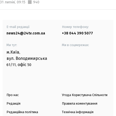
31 липня,
09:15
940
E-mail редакції
Номер телефону:
news24@24tv.com.ua
+38 044 390 5077
Ми тут:
Ми в соцмережах:
м.Київ
,
вул. Володимирська
офіс
61/11,
50
Про нас
Угода Користувача Спільноти
Редакція
Правила коментування
Редакційна політика
Технічна інформація