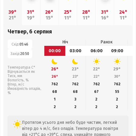
39°
31°
26°
25°
28°
31°
24°
21°
19°
15°
11°
11°
16°
11°
Четвер, 6 серпня
Ніч
Ранок
Схід:
05:46
00:00
03:00
06:00
09:00
1
Захід:
20:50
Температура С°
26°
23°
22°
29°
Відчувається як
Тиск, мм
26°
23°
22°
30°
Вологість, %
762
762
762
762
Вітер, м/с
Ймовірність опадів,
68
68
67
55
%
1
3
2
2
2
2
2
2
Протягом усього дня небо буде чистим, легкий
вітер до 4 м/с, без опадів. Температура повітря
від +21°C до +39°C, спека, уникайте прямого