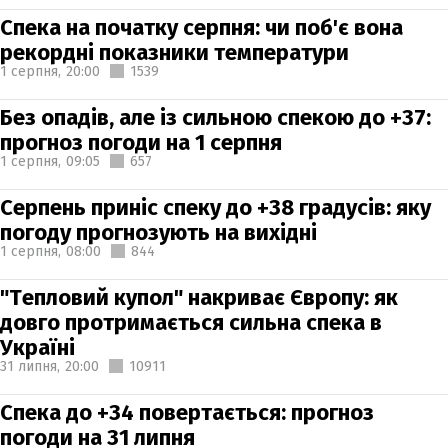
Спека на початку серпня: чи поб'є вона
рекордні показники температури
1 серпня,
20:00
1539
Без опадів, але із сильною спекою до +37:
прогноз погоди на 1 серпня
1 серпня,
09:05
657
Серпень приніс спеку до +38 градусів: яку
погоду прогнозують на вихідні
1 серпня,
08:00
844
"Тепловий купол" накриває Європу: як
довго протримається сильна спека в
Україні
31 липня,
20:00
10911
Спека до +34 повертається: прогноз
погоди на 31 липня