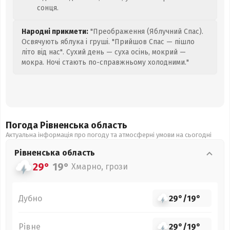
сонця.
Народні прикмети:
"Преображення (Яблучний Спас).
Освячують яблука і груші. "Прийшов Спас — пішло
літо від нас". Сухий день — суха осінь, мокрий —
мокра. Ночі стають по-справжньому холодними."
Погода Рівненська
область
Актуальна інформація про погоду та атмосферні умови на сьогодні
Рівненська
область
29°
19°
Хмарно, грози
Дубно
29°
/
19°
Рівне
29°
/
19°