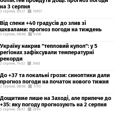
областей пройдуть дощі: прогноз погоди
на 3 серпня
3 серпня,
09:27
10937
Від спеки +40 градусів до злив зі
шквалами: прогноз погоди на тиждень
3 серпня,
08:00
5458
Україну накрив "тепловий купол": у 5
регіонах зафіксували температурні
рекорди
2 серпня,
14:52
3665
До +37 та локальні грози: синоптики дали
прогноз погоди на початок нового тижня
2 серпня,
08:00
1793
Дощитиме лише на Заході, але припече до
+35: яку погоду прогнозують на 2 серпня
2 серпня,
06:57
2694