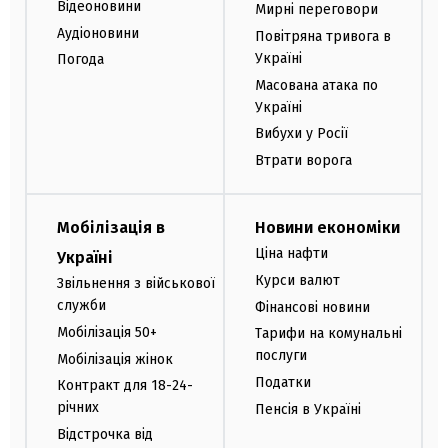
Відеоновини
Мирні переговори
Аудіоновини
Повітряна тривога в
Україні
Погода
Масована атака по
Україні
Вибухи у Росії
Втрати ворога
Мобілізація в
Новини економіки
Ціна нафти
Україні
Курси валют
Звільнення з військової
служби
Фінансові новини
Мобілізація 50+
Тарифи на комунальні
послуги
Мобілізація жінок
Податки
Контракт для 18-24-
річних
Пенсія в Україні
Відстрочка від