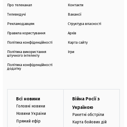
Про телеканал
Контакти
Телеведучі
Вакансії
Рекламодавцям
Структура власності
Правила користування
Архів
Політика конфіденційності
Карта сайту
Політика використання
Ігри
штучного інтелекту
Політика конфіденційності
додатку
Всі новини
Війна Росії з
Головні новини
Україною
Новини України
Ракетні обстріли
Прямий ефір
Карта бойових дій