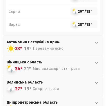
Сарни
29°
/
18°
Вараш
28°
/
18°
Автономна Республіка Крим
33°
19°
Переважно ясно
Вінницька
область
34°
21°
Мінлива хмарність, грози
Волинська
область
27°
19°
Хмарно, грози
Дніпропетровська
область