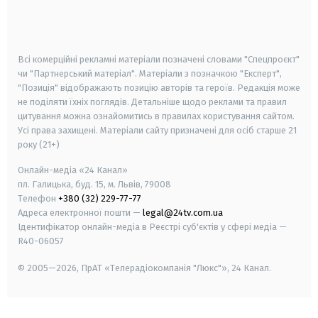
smart tv
samsung smart tv
Всі комерційні рекламні матеріали позначені словами "Спецпроєкт"
чи "Партнерський матеріал". Матеріали з позначкою "Експерт",
"Позиція" відображають позицію авторів та героїв. Редакція може
не поділяти їхніх поглядів. Детальніше щодо реклами та правил
цитування можна ознайомитись в правилах користування сайтом.
Усі права захищені.
Матеріали сайту призначені для осіб старше
21
року (21+)
Онлайн-медіа «24 Канал»
пл. Галицька, буд. 15, м. Львів, 79008
Телефон
+380 (32) 229-77-77
Адреса електронної пошти —
legal@24tv.com.ua
Ідентифікатор онлайн-медіа в Реєстрі суб'єктів у сфері медіа —
R40-06057
© 2005—2026,
ПрАТ «Телерадіокомпанія "Люкс"», 24 Канал.