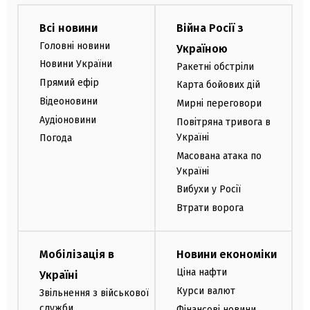
Всі новини
Війна Росії з
Головні новини
Україною
Новини України
Ракетні обстріли
Прямий ефір
Карта бойових дій
Відеоновини
Мирні переговори
Аудіоновини
Повітряна тривога в
Україні
Погода
Масована атака по
Україні
Вибухи у Росії
Втрати ворога
Мобілізація в
Новини економіки
Ціна нафти
Україні
Курси валют
Звільнення з військової
служби
Фінансові новини