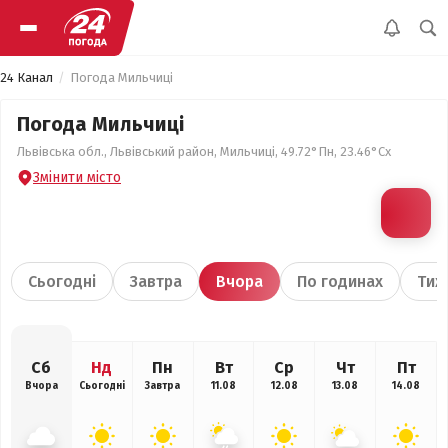
24 Канал
Погода Мильчиці
Погода Мильчиці
Львівська обл., Львівський район, Мильчиці, 49.72°Пн, 23.46°Сх
Змінити місто
Сьогодні
Завтра
Вчора
По годинах
Тиж
Сб
Нд
Пн
Вт
Ср
Чт
Пт
Вчора
Сьогодні
Завтра
11.08
12.08
13.08
14.08