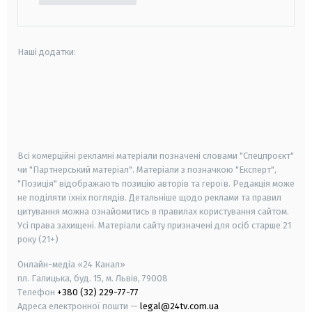
Наші додатки:
android
apple
smart tv
samsung smart tv
Всі комерційні рекламні матеріали позначені словами "Спецпроєкт"
чи "Партнерський матеріал". Матеріали з позначкою "Експерт",
"Позиція" відображають позицію авторів та героїв. Редакція може
не поділяти їхніх поглядів. Детальніше щодо реклами та правил
цитування можна ознайомитись в правилах користування сайтом.
Усі права захищені.
Матеріали сайту призначені для осіб старше
21
року (21+)
Онлайн-медіа «24 Канал»
пл. Галицька, буд. 15, м. Львів, 79008
Телефон
+380 (32) 229-77-77
Адреса електронної пошти —
legal@24tv.com.ua