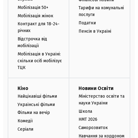
Мобілізація 50+
Тарифи на комунальні
послуги
Мобілізація жінок
Податки
Контракт для 18-24-
річних
Пенсія в Україні
Відстрочка від
мобілізації
Мобілізація в Україні:
скільки осіб мобілізує
ТЦК
Кіно
Новини Освіти
Найцікавіші фільми
Міністерство освіти та
науки України
Українські фільми
Школа
Фільми на вечір
НМТ 2026
Комедії
Саморозвиток
Серіали
Навчання за кордоном