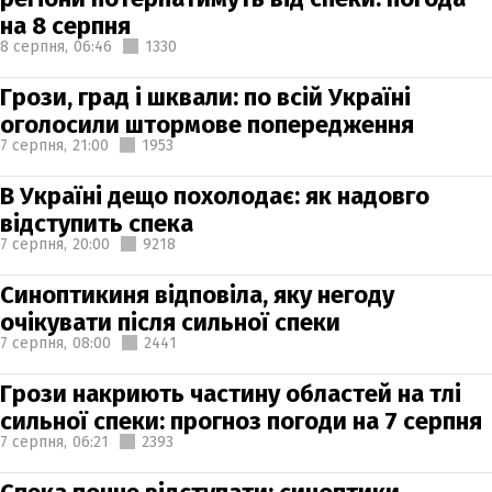
на 8 серпня
8 серпня,
06:46
1330
Грози, град і шквали: по всій Україні
оголосили штормове попередження
7 серпня,
21:00
1953
В Україні дещо похолодає: як надовго
відступить спека
7 серпня,
20:00
9218
Синоптикиня відповіла, яку негоду
очікувати після сильної спеки
7 серпня,
08:00
2441
Грози накриють частину областей на тлі
сильної спеки: прогноз погоди на 7 серпня
7 серпня,
06:21
2393