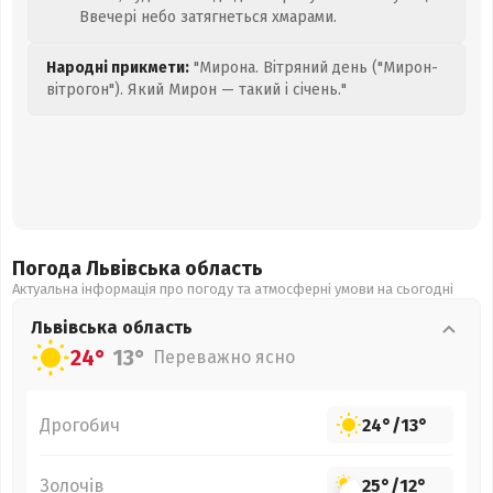
Ввечері небо затягнеться хмарами.
Народні прикмети:
"Мирона. Вітряний день ("Мирон-
вітрогон"). Який Мирон — такий і січень."
Погода Львівська
область
Актуальна інформація про погоду та атмосферні умови на сьогодні
Львівська
область
24°
13°
Переважно ясно
Дрогобич
24°
/
13°
Золочів
25°
/
12°