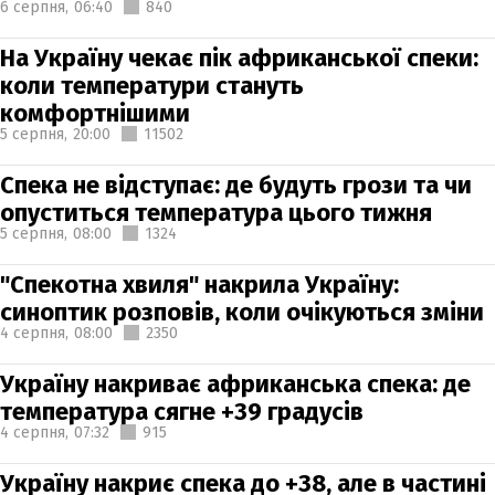
6 серпня,
06:40
840
На Україну чекає пік африканської спеки:
коли температури стануть
комфортнішими
5 серпня,
20:00
11502
Спека не відступає: де будуть грози та чи
опуститься температура цього тижня
5 серпня,
08:00
1324
"Спекотна хвиля" накрила Україну:
синоптик розповів, коли очікуються зміни
4 серпня,
08:00
2350
Україну накриває африканська спека: де
температура сягне +39 градусів
4 серпня,
07:32
915
Україну накриє спека до +38, але в частині