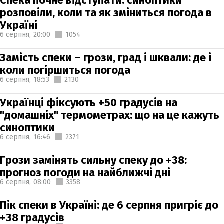
Спека почне відступати: синоптики
розповіли, коли та як зміниться погода в
Україні
6 серпня,
20:00
1054
Замість спеки – грози, град і шквали: де і
коли погіршиться погода
6 серпня,
18:53
2130
Українці фіксують +50 градусів на
"домашніх" термометрах: що на це кажуть
синоптики
6 серпня,
16:46
2371
Грози замінять сильну спеку до +38:
прогноз погоди на найближчі дні
6 серпня,
08:00
3358
Пік спеки в Україні: де 6 серпня пригріє до
+38 градусів