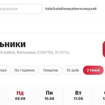
Київ
Львів
Вінниця
Хмельницький
ьники
й район, Мильники, 51.04°Пн, 31.74°Сх
ора
По годинах
Тиждень
10 днів
2 тижні
Нд
Пн
Вт
09.08
10.08
11.08
1