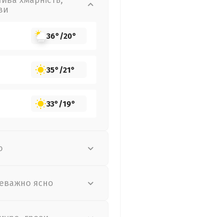
лива хмарність,
ви
36°
/
20°
35°
/
21°
33°
/
19°
о
еважно ясно