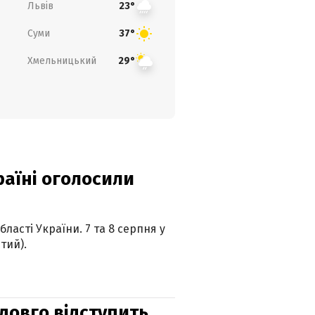
Львів
23°
Суми
37°
Хмельницький
29°
країні оголосили
ласті України. 7 та 8 серпня у
тий).
адовго відступить