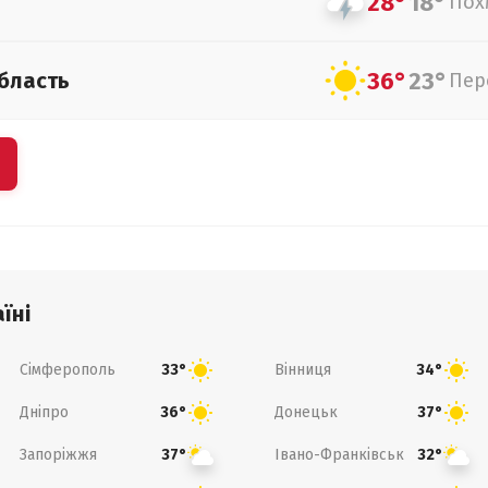
28°
18°
Пох
36°
23°
бласть
Пер
їні
Сімферополь
Вінниця
33°
34°
Дніпро
Донецьк
36°
37°
Запоріжжя
Івано-Франківськ
37°
32°