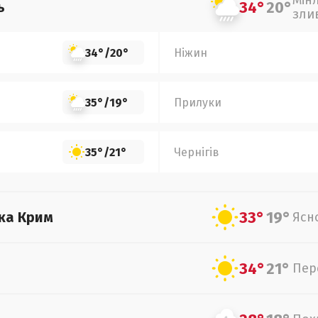
Мін
34°
20°
ь
зли
34°
/
20°
Ніжин
35°
/
19°
Прилуки
35°
/
21°
Чернігів
33°
19°
ка Крим
Ясн
34°
21°
Пер