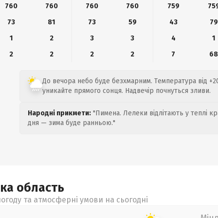
760
760
760
760
759
75
73
81
73
59
43
79
1
2
3
3
4
1
2
2
2
2
7
6
До вечора небо буде безхмарним. Температура від +20
уникайте прямого сонця. Надвечір почнуться зливи.
Народні прикмети:
"Пимена. Лелеки відлітають у теплі кр
дня — зима буде ранньою."
ька
область
огоду та атмосферні умови на сьогодні