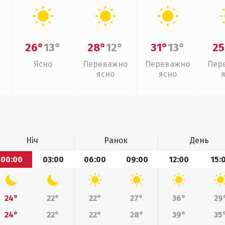
26°
13°
28°
12°
31°
13°
25
Ясно
Переважно
Переважно
Пер
ясно
ясно
Ніч
Ранок
День
00:00
03:00
06:00
09:00
12:00
15:
24°
22°
22°
27°
36°
29
24°
22°
22°
28°
39°
35