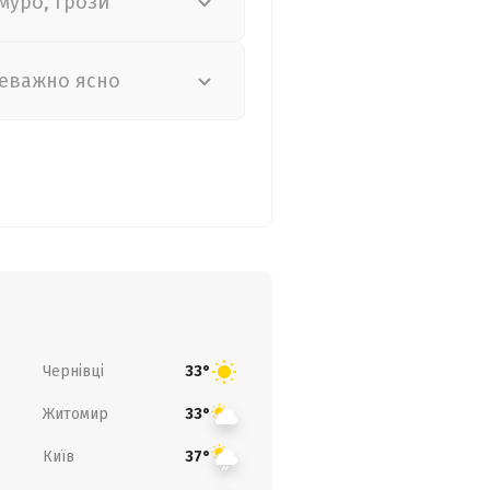
муро, грози
еважно ясно
Чернівці
33°
Житомир
33°
Київ
37°