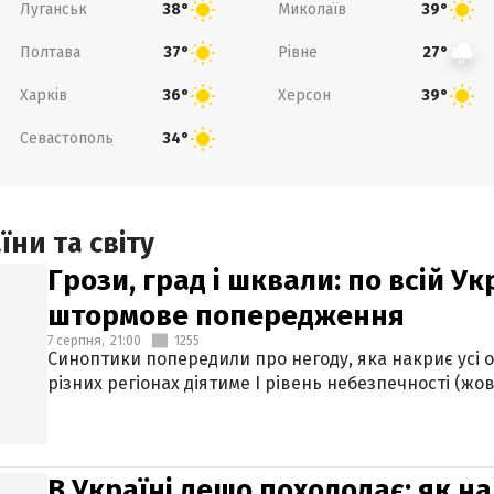
Луганськ
Миколаїв
38°
39°
Полтава
Рівне
37°
27°
Харків
Херсон
36°
39°
Севастополь
34°
ни та світу
Грози, град і шквали: по всій У
штормове попередження
7 серпня,
21:00
1255
Синоптики попередили про негоду, яка накриє усі об
різних регіонах діятиме І рівень небезпечності (жов
В Україні дещо похолодає: як н