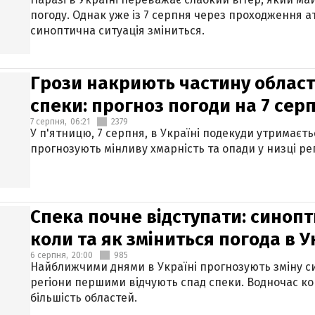
погоду. Однак уже із 7 серпня через проходження 
синоптична ситуація зміниться.
Грози накриють частину областе
спеки: прогноз погоди на 7 сер
7 серпня,
06:21
2379
У п'ятницю, 7 серпня, в Україні подекуди утримаєт
прогнозують мінливу хмарність та опади у низці рег
Спека почне відступати: синопт
коли та як зміниться погода в У
6 серпня,
20:00
985
Найближчими днями в Україні прогнозують зміну син
регіони першими відчують спад спеки. Водночас к
більшість областей.