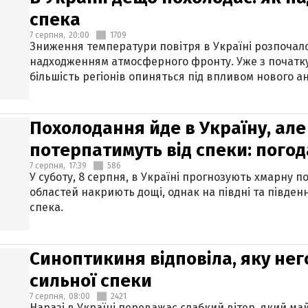
спека
7 серпня,
20:00
1709
Зниження температури повітря в Україні розпочалос
надходженням атмосферного фронту. Уже з початку
більшість регіонів опиняться під впливом нового а
Похолодання йде в Україну, але
потерпатимуть від спеки: погод
7 серпня,
17:39
586
У суботу, 8 серпня, в Україні прогнозують хмарну п
областей накриють дощі, однак на півдні та півден
спека.
Синоптикиня відповіла, яку нег
сильної спеки
7 серпня,
08:00
2421
Наразі в Україні переважає слабкий вітер, який м