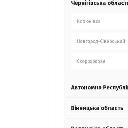
Чернігівська
област
Корюківка
Новгород-Сіверський
Скороходове
Автономна Республі
Вінницька
область