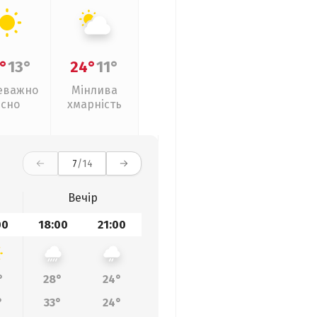
°
13°
24°
11°
еважно
Мінлива
ясно
хмарність
7
/14
Вечір
00
18:00
21:00
°
28°
24°
°
33°
24°