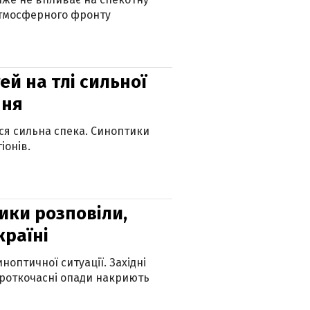
атмосферного фронту
й на тлі сильної
пня
ься сильна спека. Синоптики
іонів.
ики розповіли,
країні
оптичної ситуації. Західні
ороткочасні опади накриють