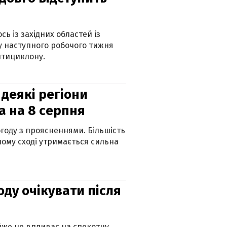
ь із західних областей із
 наступного робочого тижня
нтициклону.
 деякі регіони
а на 8 серпня
огоду з проясненнями. Більшість
ному сході утримається сильна
оду очікувати після
айже не впливає на спекотну