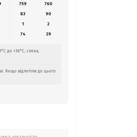
9
759
760
83
90
1
2
8
74
29
°C до +36°C, спека,
аї. Якщо відлетіли до цього