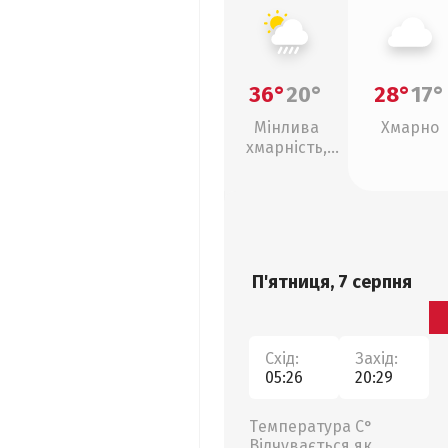
36°
20°
28°
17°
Мінлива
Хмарно
хмарність,
зливи
П'ятниця, 7 серпня
Схід:
Захід:
05:26
20:29
Температура С°
Відчувається як