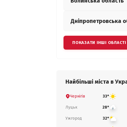
Волинська
область
Дніпропетровська
о
ПОКАЗАТИ ІНШІ ОБЛАСТІ
Найбільші міста в Укра
Чернігів
33°
Луцьк
28°
Ужгород
32°