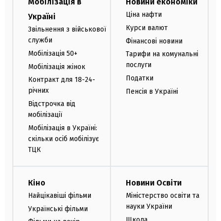
Мобілізація в
Новини економіки
Ціна нафти
Україні
Курси валют
Звільнення з військової
служби
Фінансові новини
Мобілізація 50+
Тарифи на комунальні
послуги
Мобілізація жінок
Податки
Контракт для 18-24-
річних
Пенсія в Україні
Відстрочка від
мобілізації
Мобілізація в Україні:
скільки осіб мобілізує
ТЦК
Кіно
Новини Освіти
Найцікавіші фільми
Міністерство освіти та
науки України
Українські фільми
Школа