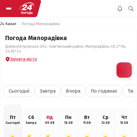
24 Канал
Погода Милорадівка
Погода Милорадівка
Дніпропетровська обл., Кам’янський район, Милорадівка, 48.2°Пн,
33.96°Сх
Змінити місто
Сьогодні
Завтра
Вчора
По годинах
Тиж
Пт
Сб
Нд
Пн
Вт
Ср
Чт
Сьогодні
Завтра
09.08
10.08
11.08
12.08
13.08