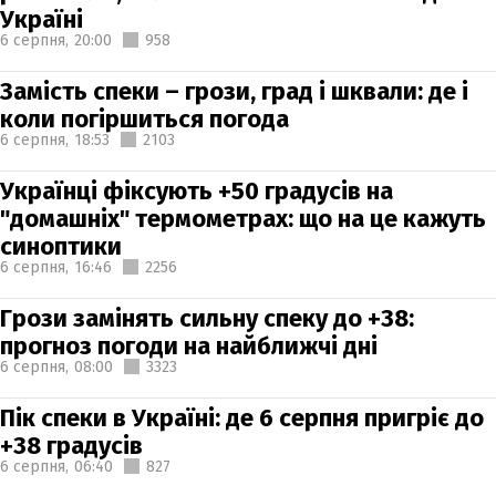
Україні
6 серпня,
20:00
958
Замість спеки – грози, град і шквали: де і
коли погіршиться погода
6 серпня,
18:53
2103
Українці фіксують +50 градусів на
"домашніх" термометрах: що на це кажуть
синоптики
6 серпня,
16:46
2256
Грози замінять сильну спеку до +38:
прогноз погоди на найближчі дні
6 серпня,
08:00
3323
Пік спеки в Україні: де 6 серпня пригріє до
+38 градусів
6 серпня,
06:40
827