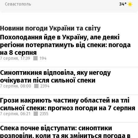
Севастополь
34°
Новини погоди України та світу
Похолодання йде в Україну, але деякі
регіони потерпатимуть від спеки: погода
на 8 серпня
7 серпня,
17:39
194
Синоптикиня відповіла, яку негоду
очікувати після сильної спеки
7 серпня,
08:00
2394
Грози накриють частину областей на тлі
сильної спеки: прогноз погоди на 7 серпня
7 серпня,
06:21
2355
Спека почне відступати: синоптики
розповіли, коли та як зміниться погода в