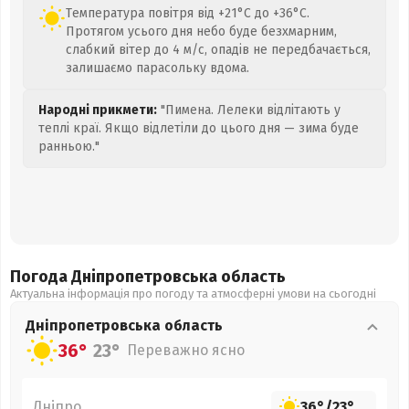
Температура повітря від +21°C до +36°C.
Протягом усього дня небо буде безхмарним,
слабкий вітер до 4 м/с, опадів не передбачається,
залишаємо парасольку вдома.
Народні прикмети:
"Пимена. Лелеки відлітають у
теплі краї. Якщо відлетіли до цього дня — зима буде
ранньою."
Погода Дніпропетровська
область
Актуальна інформація про погоду та атмосферні умови на сьогодні
Дніпропетровська
область
36°
23°
Переважно ясно
Дніпро
36°
/
23°