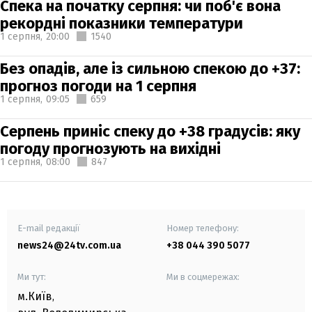
Спека на початку серпня: чи поб'є вона
рекордні показники температури
1 серпня,
20:00
1540
Без опадів, але із сильною спекою до +37:
прогноз погоди на 1 серпня
1 серпня,
09:05
659
Серпень приніс спеку до +38 градусів: яку
погоду прогнозують на вихідні
1 серпня,
08:00
847
E-mail редакції
Номер телефону:
news24@24tv.com.ua
+38 044 390 5077
Ми тут:
Ми в соцмережах:
м.Київ
,