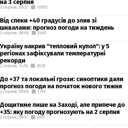
на 3 серпня
3 серпня,
09:27
10955
Від спеки +40 градусів до злив зі
шквалами: прогноз погоди на тиждень
3 серпня,
08:00
5460
Україну накрив "тепловий купол": у 5
регіонах зафіксували температурні
рекорди
2 серпня,
14:52
3678
До +37 та локальні грози: синоптики дали
прогноз погоди на початок нового тижня
2 серпня,
08:00
1793
Дощитиме лише на Заході, але припече до
+35: яку погоду прогнозують на 2 серпня
2 серпня,
06:57
2697