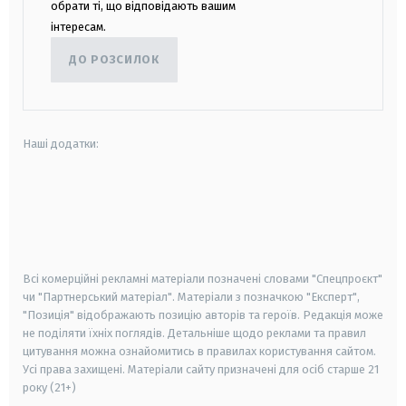
обрати ті, що відповідають вашим
інтересам.
ДО РОЗСИЛОК
Наші додатки:
android
apple
smart tv
samsung smart tv
Всі комерційні рекламні матеріали позначені словами "Спецпроєкт"
чи "Партнерський матеріал". Матеріали з позначкою "Експерт",
"Позиція" відображають позицію авторів та героїв. Редакція може
не поділяти їхніх поглядів. Детальніше щодо реклами та правил
цитування можна ознайомитись в правилах користування сайтом.
Усі права захищені.
Матеріали сайту призначені для осіб старше
21
року (21+)