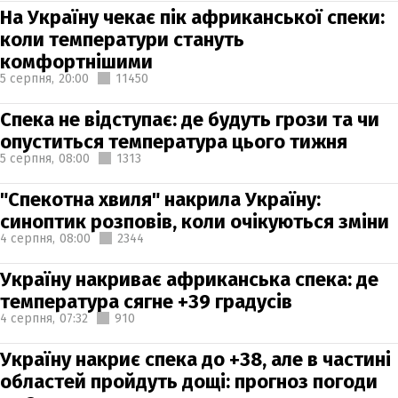
На Україну чекає пік африканської спеки:
коли температури стануть
комфортнішими
5 серпня,
20:00
11450
Спека не відступає: де будуть грози та чи
опуститься температура цього тижня
5 серпня,
08:00
1313
"Спекотна хвиля" накрила Україну:
синоптик розповів, коли очікуються зміни
4 серпня,
08:00
2344
Україну накриває африканська спека: де
температура сягне +39 градусів
4 серпня,
07:32
910
Україну накриє спека до +38, але в частині
областей пройдуть дощі: прогноз погоди