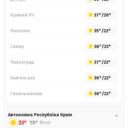
Кривий Ріг
37°
/
20°
Нікополь
35°
/
22°
Самар
36°
/
23°
Павлоград
37°
/
22°
Кам’янське
36°
/
22°
Синельникове
36°
/
22°
Автономна Республіка Крим
33°
19°
Ясно