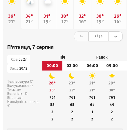
36°
34°
31°
30°
32°
30°
26°
21°
21°
19°
17°
16°
19°
14°
7
/14
П'ятниця, 7 серпня
Ніч
Ранок
Схід:
05:27
00:00
03:00
06:00
09:00
1
Захід:
20:12
Температура С°
26°
23°
21°
29°
Відчувається як
Тиск, мм
26°
23°
21°
30°
Вологість, %
761
761
761
761
Вітер, м/с
Ймовірність опадів,
58
65
64
49
%
3
2
1
2
2
2
2
2