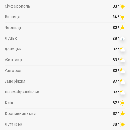
Сімферополь
33°
Вінниця
34°
Чернівці
32°
Луцьк
28°
Донецьк
37°
Житомир
33°
Ужгород
32°
Запоріжжя
37°
Івано-Франківськ
32°
Київ
37°
Кропивницький
37°
Луганськ
38°