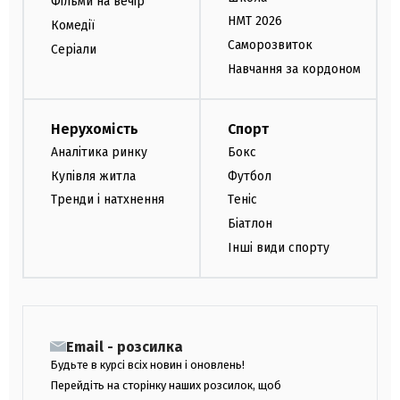
Фільми на вечір
НМТ 2026
Комедії
Саморозвиток
Серіали
Навчання за кордоном
Нерухомість
Спорт
Аналітика ринку
Бокс
Купівля житла
Футбол
Тренди і натхнення
Теніс
Біатлон
Інші види спорту
Email - розсилка
Будьте в курсі всіх новин і оновлень!
Перейдіть на сторінку наших розсилок, щоб