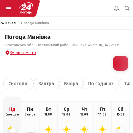
24 Канал
Погода Минівка
Погода Минівка
Полтавська обл., Полтавський район, Минівка, 49.5°Пн, 34.72°Сх
Змінити місто
Сьогодні
Завтра
Вчора
По годинах
Тиж
Нд
Пн
Вт
Ср
Чт
Пт
Сб
Сьогодні
Завтра
11.08
12.08
13.08
14.08
15.08