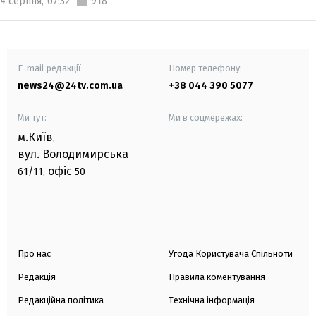
4 серпня,
07:32
918
E-mail редакції
Номер телефону:
news24@24tv.com.ua
+38 044 390 5077
Ми тут:
Ми в соцмережах:
м.Київ
,
вул. Володимирська
офіс
61/11,
50
Про нас
Угода Користувача Спільноти
Редакція
Правила коментування
Редакційна політика
Технічна інформація