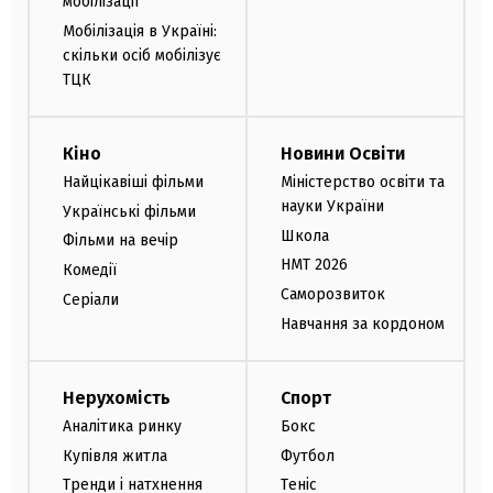
мобілізації
Мобілізація в Україні:
скільки осіб мобілізує
ТЦК
Кіно
Новини Освіти
Найцікавіші фільми
Міністерство освіти та
науки України
Українські фільми
Школа
Фільми на вечір
НМТ 2026
Комедії
Саморозвиток
Серіали
Навчання за кордоном
Нерухомість
Спорт
Аналітика ринку
Бокс
Купівля житла
Футбол
Тренди і натхнення
Теніс