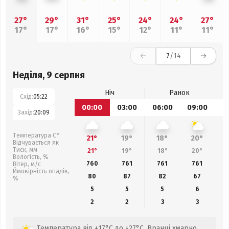
27°
29°
31°
25°
24°
24°
27°
17°
17°
16°
15°
12°
11°
11°
7
/14
Неділя, 9 серпня
Ніч
Ранок
Схід:
05:22
00:00
03:00
06:00
09:00
1
Захід:
20:09
Температура С°
21°
19°
18°
20°
Відчувається як
Тиск, мм
21°
19°
18°
20°
Вологість, %
760
761
761
761
Вітер, м/с
Ймовірність опадів,
80
87
82
67
%
5
5
5
6
2
2
3
3
Температура від +17°C до +27°C. Вранці хмарно,