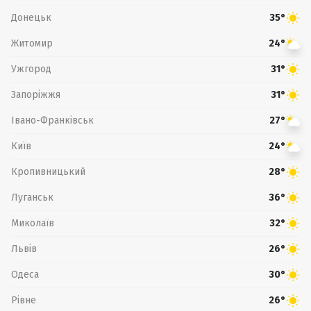
Донецьк
35°
Житомир
24°
Ужгород
31°
Запоріжжя
31°
Івано-Франківськ
27°
Київ
24°
Кропивницький
28°
Луганськ
36°
Миколаїв
32°
Львів
26°
Одеса
30°
Рівне
26°