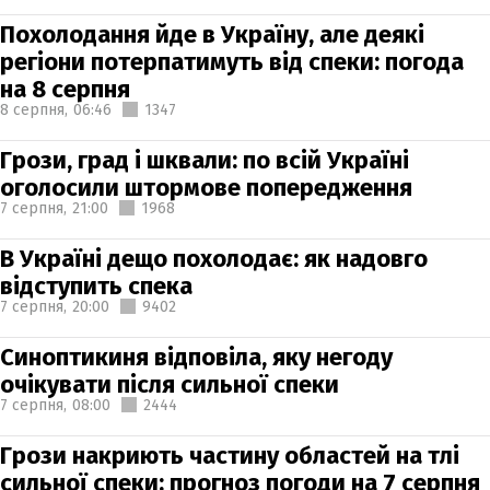
Похолодання йде в Україну, але деякі
регіони потерпатимуть від спеки: погода
на 8 серпня
8 серпня,
06:46
1347
Грози, град і шквали: по всій Україні
оголосили штормове попередження
7 серпня,
21:00
1968
В Україні дещо похолодає: як надовго
відступить спека
7 серпня,
20:00
9402
Синоптикиня відповіла, яку негоду
очікувати після сильної спеки
7 серпня,
08:00
2444
Грози накриють частину областей на тлі
сильної спеки: прогноз погоди на 7 серпня