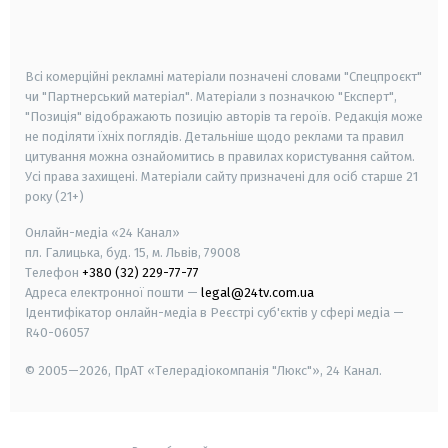
smart tv
samsung smart tv
Всі комерційні рекламні матеріали позначені словами "Спецпроєкт"
чи "Партнерський матеріал". Матеріали з позначкою "Експерт",
"Позиція" відображають позицію авторів та героїв. Редакція може
не поділяти їхніх поглядів. Детальніше щодо реклами та правил
цитування можна ознайомитись в правилах користування сайтом.
Усі права захищені.
Матеріали сайту призначені для осіб старше
21
року (21+)
Онлайн-медіа «24 Канал»
пл. Галицька, буд. 15, м. Львів, 79008
Телефон
+380 (32) 229-77-77
Адреса електронної пошти —
legal@24tv.com.ua
Ідентифікатор онлайн-медіа в Реєстрі суб'єктів у сфері медіа —
R40-06057
© 2005—2026,
ПрАТ «Телерадіокомпанія "Люкс"», 24 Канал.