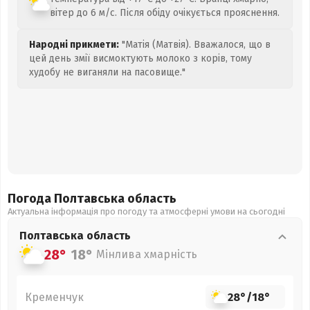
вітер до 6 м/с. Після обіду очікується прояснення.
Народні прикмети:
"Матія (Матвія). Вважалося, що в
цей день змії висмоктують молоко з корів, тому
худобу не виганяли на пасовище."
Погода Полтавська
область
Актуальна інформація про погоду та атмосферні умови на сьогодні
Полтавська
область
28°
18°
Мінлива хмарність
Кременчук
28°
/
18°