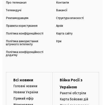
Про телеканал
Контакти
Телеведучі
Вакансії
Рекламодавцям
Структура власності
Правила користування
Архів
Політика конфіденційності
Карта сайту
Політика використання
Ігри
штучного інтелекту
Політика конфіденційності
додатку
Всі новини
Війна Росії з
Головні новини
Україною
Новини України
Ракетні обстріли
Прямий ефір
Карта бойових дій
Відеоновини