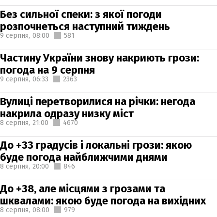
Без сильної спеки: з якої погоди
розпочнеться наступний тиждень
9 серпня,
08:00
581
Частину України знову накриють грози:
погода на 9 серпня
9 серпня,
06:33
2363
Вулиці перетворилися на річки: негода
накрила одразу низку міст
8 серпня,
21:00
4670
До +33 градусів і локальні грози: якою
буде погода найближчими днями
8 серпня,
20:00
846
До +38, але місцями з грозами та
шквалами: якою буде погода на вихідних
8 серпня,
08:00
979