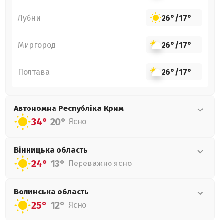
Лубни
26°
/
17°
Миргород
26°
/
17°
Полтава
26°
/
17°
Автономна Республіка Крим
34°
20°
Ясно
Вінницька
область
24°
13°
Переважно ясно
Волинська
область
25°
12°
Ясно