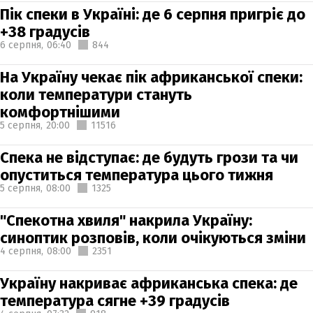
Пік спеки в Україні: де 6 серпня пригріє до
+38 градусів
6 серпня,
06:40
844
На Україну чекає пік африканської спеки:
коли температури стануть
комфортнішими
5 серпня,
20:00
11516
Спека не відступає: де будуть грози та чи
опуститься температура цього тижня
5 серпня,
08:00
1325
"Спекотна хвиля" накрила Україну:
синоптик розповів, коли очікуються зміни
4 серпня,
08:00
2351
Україну накриває африканська спека: де
температура сягне +39 градусів