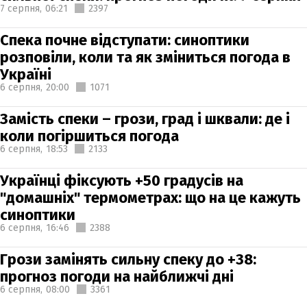
7 серпня,
06:21
2397
Спека почне відступати: синоптики
розповіли, коли та як зміниться погода в
Україні
6 серпня,
20:00
1071
Замість спеки – грози, град і шквали: де і
коли погіршиться погода
6 серпня,
18:53
2133
Українці фіксують +50 градусів на
"домашніх" термометрах: що на це кажуть
синоптики
6 серпня,
16:46
2388
Грози замінять сильну спеку до +38:
прогноз погоди на найближчі дні
6 серпня,
08:00
3361