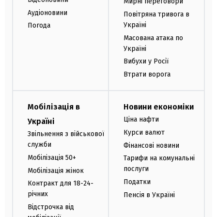
Мирні переговори
Аудіоновини
Повітряна тривога в
Україні
Погода
Масована атака по
Україні
Вибухи у Росії
Втрати ворога
Мобілізація в
Новини економіки
Ціна нафти
Україні
Курси валют
Звільнення з військової
служби
Фінансові новини
Мобілізація 50+
Тарифи на комунальні
послуги
Мобілізація жінок
Податки
Контракт для 18-24-
річних
Пенсія в Україні
Відстрочка від