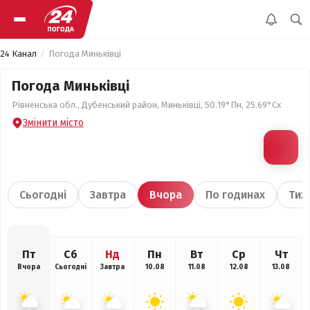
24 Канал
Погода Миньківці
Погода Миньківці
Рівненська обл., Дубенський район, Миньківці, 50.19°Пн, 25.69°Сх
Змінити місто
Сьогодні
Завтра
Вчора
По годинах
Тиж
Пт
Сб
Нд
Пн
Вт
Ср
Чт
Вчора
Сьогодні
Завтра
10.08
11.08
12.08
13.08