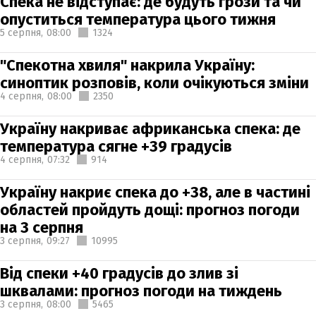
Спека не відступає: де будуть грози та чи
опуститься температура цього тижня
5 серпня,
08:00
1324
"Спекотна хвиля" накрила Україну:
синоптик розповів, коли очікуються зміни
4 серпня,
08:00
2350
Україну накриває африканська спека: де
температура сягне +39 градусів
4 серпня,
07:32
914
Україну накриє спека до +38, але в частині
областей пройдуть дощі: прогноз погоди
на 3 серпня
3 серпня,
09:27
10995
Від спеки +40 градусів до злив зі
шквалами: прогноз погоди на тиждень
3 серпня,
08:00
5465