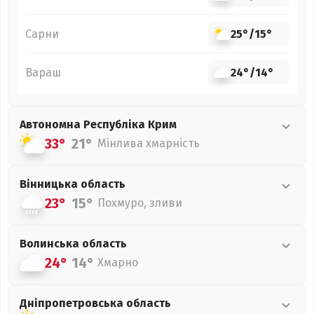
Сарни
25°
/
15°
Вараш
24°
/
14°
Автономна Республіка Крим
33°
21°
Мінлива хмарність
Вінницька
область
23°
15°
Похмуро, зливи
Волинська
область
24°
14°
Хмарно
Дніпропетровська
область