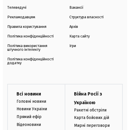
Телеведучі
Вакансії
Рекламодавцям
Структура власності
Правила користування
Архів
Політика конфіденційності
Карта сайту
Політика використання
Ігри
штучного інтелекту
Політика конфіденційності
додатку
Всі новини
Війна Росії з
Головні новини
Україною
Новини України
Ракетні обстріли
Прямий ефір
Карта бойових дій
Відеоновини
Мирні переговори