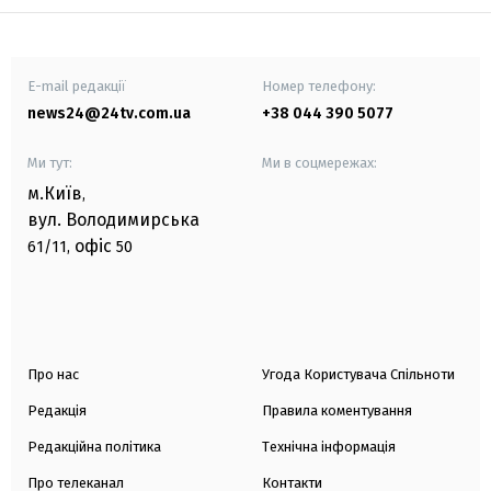
E-mail редакції
Номер телефону:
news24@24tv.com.ua
+38 044 390 5077
Ми тут:
Ми в соцмережах:
м.Київ
,
вул. Володимирська
офіс
61/11,
50
Про нас
Угода Користувача Спільноти
Редакція
Правила коментування
Редакційна політика
Технічна інформація
Про телеканал
Контакти