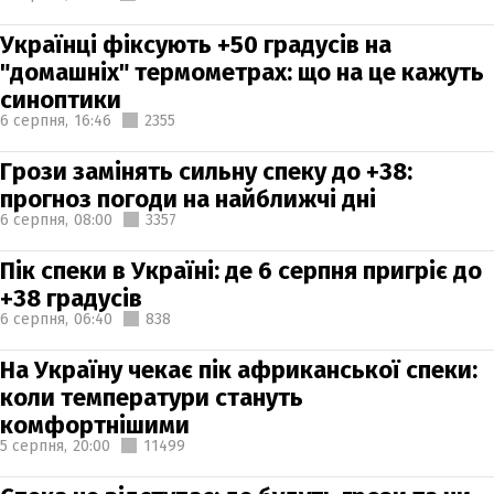
Українці фіксують +50 градусів на
"домашніх" термометрах: що на це кажуть
синоптики
6 серпня,
16:46
2355
Грози замінять сильну спеку до +38:
прогноз погоди на найближчі дні
6 серпня,
08:00
3357
Пік спеки в Україні: де 6 серпня пригріє до
+38 градусів
6 серпня,
06:40
838
На Україну чекає пік африканської спеки:
коли температури стануть
комфортнішими
5 серпня,
20:00
11499