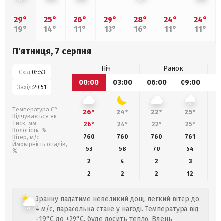
29°
25°
26°
29°
28°
24°
24°
19°
14°
11°
13°
16°
11°
11°
П'ятниця, 7 серпня
Ніч
Ранок
Схід:
05:53
00:00
03:00
06:00
09:00
1
Захід:
20:51
Температура С°
26°
24°
22°
25°
Відчувається як
Тиск, мм
26°
24°
22°
25°
Вологість, %
760
760
760
761
Вітер, м/с
Ймовірність опадів,
53
58
70
54
%
2
4
2
3
2
2
2
12
Зранку падатиме невеликий дощ, легкий вітер до
4 м/с, парасолька стане у нагоді. Температура від
+19°C до +29°C, буде досить тепло. Вдень