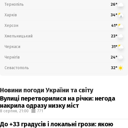
Тернопіль
26°
Харків
34°
Херсон
41°
Хмельницький
23°
Черкаси
31°
Чернігів
24°
Севастополь
32°
Новини погоди України та світу
Вулиці перетворилися на річки: негода
накрила одразу низку міст
8 серпня,
21:00
771
До +33 градусів і локальні грози: якою