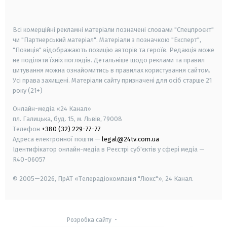
smart tv
samsung smart tv
Всі комерційні рекламні матеріали позначені словами "Спецпроєкт"
чи "Партнерський матеріал". Матеріали з позначкою "Експерт",
"Позиція" відображають позицію авторів та героїв. Редакція може
не поділяти їхніх поглядів. Детальніше щодо реклами та правил
цитування можна ознайомитись в правилах користування сайтом.
Усі права захищені.
Матеріали сайту призначені для осіб старше
21
року (21+)
Онлайн-медіа «24 Канал»
пл. Галицька, буд. 15, м. Львів, 79008
Телефон
+380 (32) 229-77-77
Адреса електронної пошти —
legal@24tv.com.ua
Ідентифікатор онлайн-медіа в Реєстрі суб'єктів у сфері медіа —
R40-06057
© 2005—2026,
ПрАТ «Телерадіокомпанія "Люкс"», 24 Канал.
Розробка сайту
-