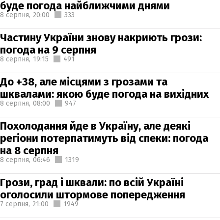
буде погода найближчими днями
8 серпня,
20:00
333
Частину України знову накриють грози:
погода на 9 серпня
8 серпня,
19:15
491
До +38, але місцями з грозами та
шквалами: якою буде погода на вихідних
8 серпня,
08:00
947
Похолодання йде в Україну, але деякі
регіони потерпатимуть від спеки: погода
на 8 серпня
8 серпня,
06:46
1319
Грози, град і шквали: по всій Україні
оголосили штормове попередження
7 серпня,
21:00
1949