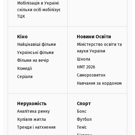
Мобілізація в Україні:
скільки осіб мобілізує
ТЦК
Кіно
Новини Освіти
Найцікавіші фільми
Міністерство освіти та
науки України
Українські фільми
Школа
Фільми на вечір
НМТ 2026
Комедії
Саморозвиток
Серіали
Навчання за кордоном
Нерухомість
Спорт
Аналітика ринку
Бокс
Купівля житла
Футбол
Тренди і натхнення
Теніс