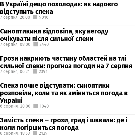
В Україні дещо похолодає: як надовго
відступить спека
7 серпня,
20:00
9016
Синоптикиня відповіла, яку негоду
очікувати після сильної спеки
7 серпня,
08:00
2440
Грози накриють частину областей на тлі
сильної спеки: прогноз погоди на 7 серпня
7 серпня,
06:21
2391
Спека почне відступати: синоптики
розповіли, коли та як зміниться погода в
Україні
6 серпня,
20:00
1048
Замість спеки – грози, град і шквали: де і
коли погіршиться погода
6 серпня,
18:53
2129