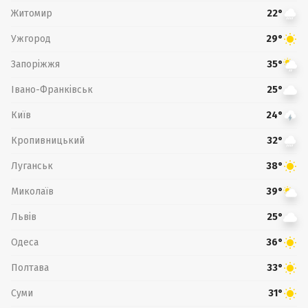
Житомир
22°
Ужгород
29°
Запоріжжя
35°
Івано-Франківськ
25°
Київ
24°
Кропивницький
32°
Луганськ
38°
Миколаїв
39°
Львів
25°
Одеса
36°
Полтава
33°
Суми
31°