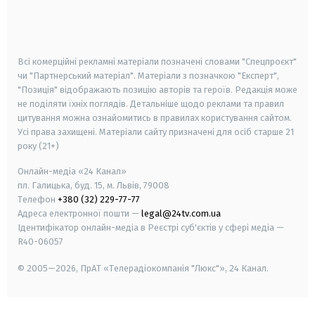
android
apple
smart tv
samsung smart tv
Всі комерційні рекламні матеріали позначені словами "Спецпроєкт"
чи "Партнерський матеріал". Матеріали з позначкою "Експерт",
"Позиція" відображають позицію авторів та героїв. Редакція може
не поділяти їхніх поглядів. Детальніше щодо реклами та правил
цитування можна ознайомитись в правилах користування сайтом.
Усі права захищені.
Матеріали сайту призначені для осіб старше
21
року (21+)
Онлайн-медіа «24 Канал»
пл. Галицька, буд. 15, м. Львів, 79008
Телефон
+380 (32) 229-77-77
Адреса електронної пошти —
legal@24tv.com.ua
Ідентифікатор онлайн-медіа в Реєстрі суб'єктів у сфері медіа —
R40-06057
© 2005—2026,
ПрАТ «Телерадіокомпанія "Люкс"», 24 Канал.