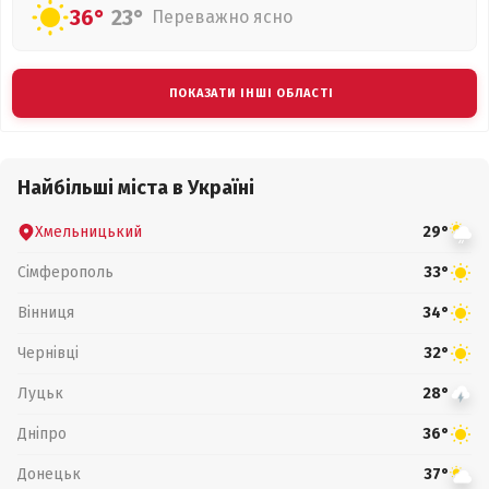
36°
23°
Переважно ясно
ПОКАЗАТИ ІНШІ ОБЛАСТІ
Найбільші міста в Україні
Хмельницький
29°
Сімферополь
33°
Вінниця
34°
Чернівці
32°
Луцьк
28°
Дніпро
36°
Донецьк
37°