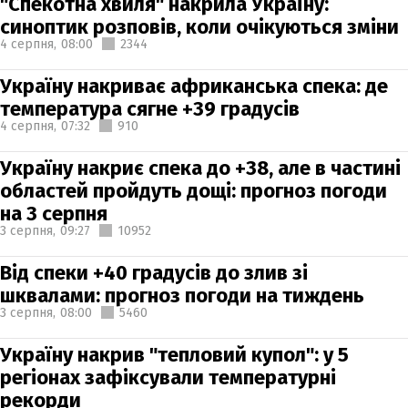
"Спекотна хвиля" накрила Україну:
синоптик розповів, коли очікуються зміни
4 серпня,
08:00
2344
Україну накриває африканська спека: де
температура сягне +39 градусів
4 серпня,
07:32
910
Україну накриє спека до +38, але в частині
областей пройдуть дощі: прогноз погоди
на 3 серпня
3 серпня,
09:27
10952
Від спеки +40 градусів до злив зі
шквалами: прогноз погоди на тиждень
3 серпня,
08:00
5460
Україну накрив "тепловий купол": у 5
регіонах зафіксували температурні
рекорди