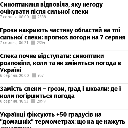
Синоптикиня відповіла, яку негоду
очікувати після сильної спеки
7 серпня,
08:00
2388
Грози накриють частину областей на тлі
сильної спеки: прогноз погоди на 7 серпня
7 серпня,
06:21
2354
Спека почне відступати: синоптики
розповіли, коли та як зміниться погода в
Україні
6 серпня,
20:00
957
Замість спеки – грози, град і шквали: де і
коли погіршиться погода
6 серпня,
18:53
2099
Українці фіксують +50 градусів на
"домашніх" термометрах: що на це кажуть