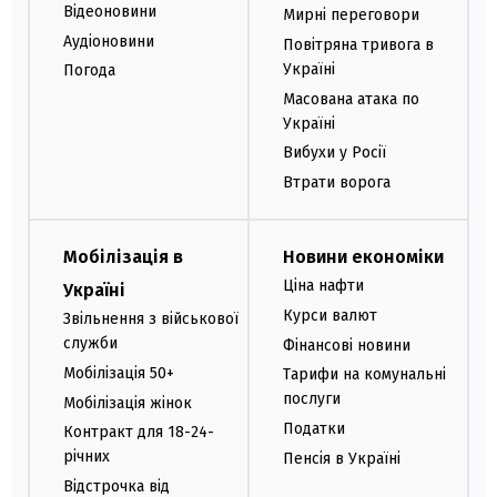
Відеоновини
Мирні переговори
Аудіоновини
Повітряна тривога в
Україні
Погода
Масована атака по
Україні
Вибухи у Росії
Втрати ворога
Мобілізація в
Новини економіки
Ціна нафти
Україні
Курси валют
Звільнення з військової
служби
Фінансові новини
Мобілізація 50+
Тарифи на комунальні
послуги
Мобілізація жінок
Податки
Контракт для 18-24-
річних
Пенсія в Україні
Відстрочка від