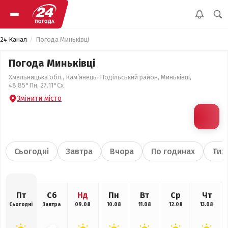
24 Канал
Погода Миньківці
Погода Миньківці
Хмельницька обл., Кам’янець-Подільський район, Миньківці,
48.85°Пн, 27.11°Сх
Змінити місто
Сьогодні
Завтра
Вчора
По годинах
Тиж
Пт
Сб
Нд
Пн
Вт
Ср
Чт
Сьогодні
Завтра
09.08
10.08
11.08
12.08
13.08