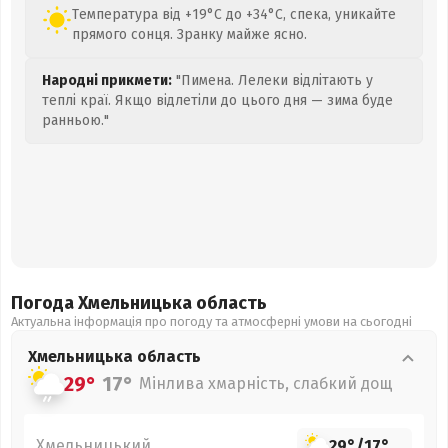
Температура від +19°C до +34°C, спека, уникайте
прямого сонця. Зранку майже ясно.
Народні прикмети:
"Пимена. Лелеки відлітають у
теплі краї. Якщо відлетіли до цього дня — зима буде
ранньою."
Погода Хмельницька
область
Актуальна інформація про погоду та атмосферні умови на сьогодні
Хмельницька
область
29°
17°
Мінлива хмарність, слабкий дощ
Хмельницький
29°
/
17°