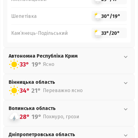
Шепетівка
30°
/
19°
Кам’янець-Подільський
33°
/
20°
Автономна Республіка Крим
33°
19°
Ясно
Вінницька
область
34°
21°
Переважно ясно
Волинська
область
28°
19°
Похмуро, грози
Дніпропетровська
область