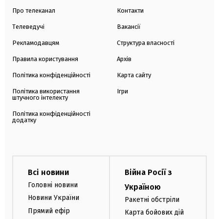
Про телеканал
Контакти
Телеведучі
Вакансії
Рекламодавцям
Структура власності
Правила користування
Архів
Політика конфіденційності
Карта сайту
Політика використання
Ігри
штучного інтелекту
Політика конфіденційності
додатку
Всі новини
Війна Росії з
Головні новини
Україною
Новини України
Ракетні обстріли
Прямий ефір
Карта бойових дій