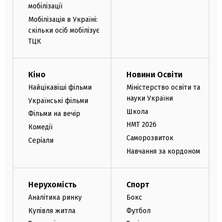
мобілізації
Мобілізація в Україні:
скільки осіб мобілізує
ТЦК
Кіно
Новини Освіти
Найцікавіші фільми
Міністерство освіти та
науки України
Українські фільми
Школа
Фільми на вечір
НМТ 2026
Комедії
Саморозвиток
Серіали
Навчання за кордоном
Нерухомість
Спорт
Аналітика ринку
Бокс
Купівля житла
Футбол