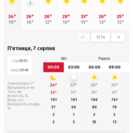
34°
26°
26°
29°
33°
26°
25°
19°
16°
12°
10°
15°
13°
12°
7
/14
П'ятниця, 7 серпня
Ніч
Ранок
Схід:
05:51
00:00
03:00
06:00
09:00
1
Захід:
20:40
Температура С°
24°
22°
20°
23°
Відчувається як
Тиск, мм
24°
22°
20°
23°
Вологість, %
761
761
760
761
Вітер, м/с
Ймовірність опадів,
57
60
80
78
%
2
1
2
2
2
3
35
72