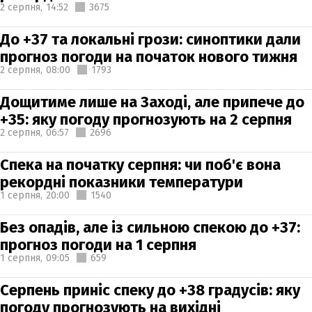
2 серпня,
14:52
3675
До +37 та локальні грози: синоптики дали
прогноз погоди на початок нового тижня
2 серпня,
08:00
1793
Дощитиме лише на Заході, але припече до
+35: яку погоду прогнозують на 2 серпня
2 серпня,
06:57
2696
Спека на початку серпня: чи поб'є вона
рекордні показники температури
1 серпня,
20:00
1540
Без опадів, але із сильною спекою до +37:
прогноз погоди на 1 серпня
1 серпня,
09:05
659
Серпень приніс спеку до +38 градусів: яку
погоду прогнозують на вихідні