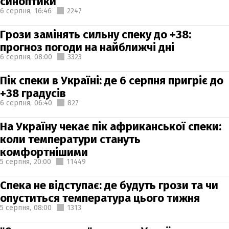
синоптики
6 серпня,
16:46
2247
Грози замінять сильну спеку до +38:
прогноз погоди на найближчі дні
6 серпня,
08:00
3323
Пік спеки в Україні: де 6 серпня пригріє до
+38 градусів
6 серпня,
06:40
827
На Україну чекає пік африканської спеки:
коли температури стануть
комфортнішими
5 серпня,
20:00
11449
Спека не відступає: де будуть грози та чи
опуститься температура цього тижня
5 серпня,
08:00
1313