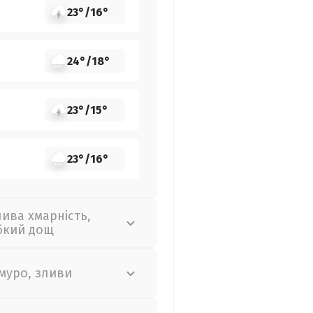
23°
/
16°
24°
/
18°
23°
/
15°
23°
/
16°
лива хмарність,
бкий дощ
муро, зливи