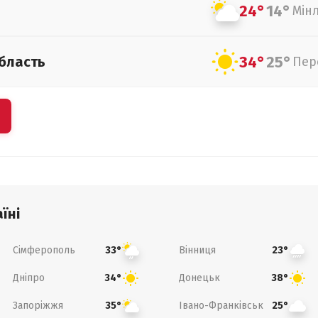
24°
14°
Мін
34°
25°
бласть
Пер
їні
Сімферополь
Вінниця
33°
23°
Дніпро
Донецьк
34°
38°
Запоріжжя
Івано-Франківськ
35°
25°