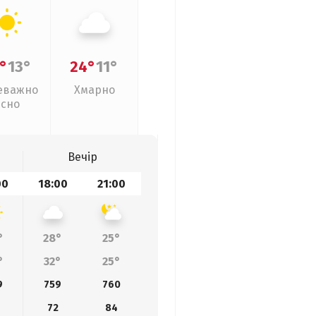
°
13°
24°
11°
еважно
Хмарно
ясно
Вечір
00
18:00
21:00
°
28°
25°
°
32°
25°
9
759
760
6
72
84