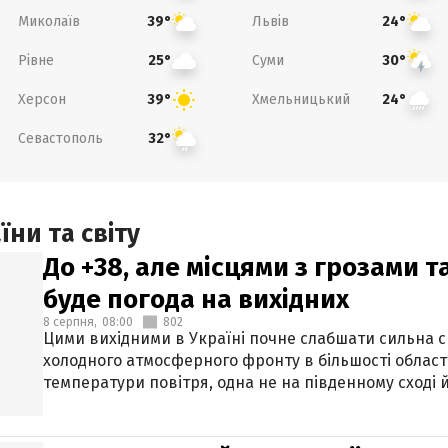
Миколаїв
Львів
39°
24°
Рівне
Суми
25°
30°
Херсон
Хмельницький
39°
24°
Севастополь
32°
ни та світу
До +38, але місцями з грозами 
буде погода на вихідних
8 серпня,
08:00
802
Цими вихідними в Україні почне слабшати сильна 
холодного атмосферного фронту в більшості област
температури повітря, одна не на південному сході й