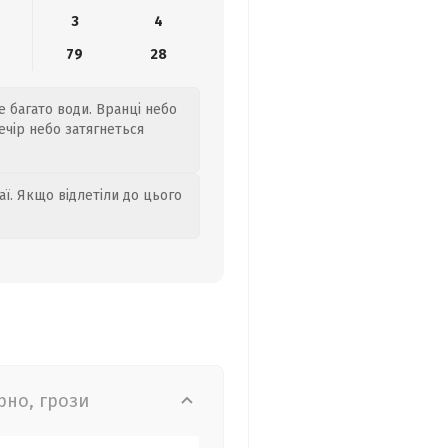
3
4
79
28
е багато води. Вранці небо
ечір небо затягнеться
аї. Якщо відлетіли до цього
рно, грози