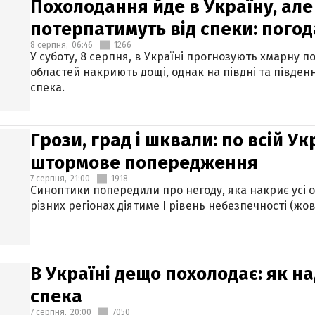
Похолодання йде в Україну, але
потерпатимуть від спеки: погод
8 серпня,
06:46
1266
У суботу, 8 серпня, в Україні прогнозують хмарну п
областей накриють дощі, однак на півдні та півден
спека.
Грози, град і шквали: по всій У
штормове попередження
7 серпня,
21:00
1918
Синоптики попередили про негоду, яка накриє усі об
різних регіонах діятиме І рівень небезпечності (жов
В Україні дещо похолодає: як н
спека
7 серпня,
20:00
7050