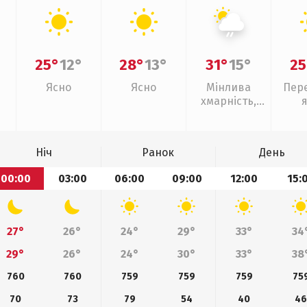
25°
12°
28°
13°
31°
15°
25
Ясно
Ясно
Мінлива
Пер
хмарність,
слабкий дощ
Ніч
Ранок
День
00:00
03:00
06:00
09:00
12:00
15:
27°
26°
24°
29°
33°
34
29°
26°
24°
30°
33°
38
760
760
759
759
759
75
70
73
79
54
40
4