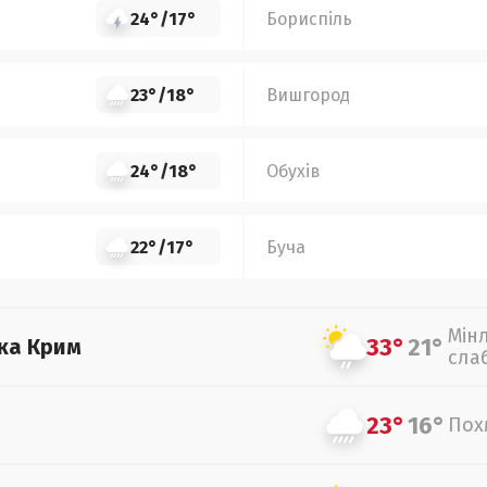
24°
/
17°
Бориспіль
23°
/
18°
Вишгород
24°
/
18°
Обухів
22°
/
17°
Буча
Мін
33°
21°
ка Крим
сла
23°
16°
Пох