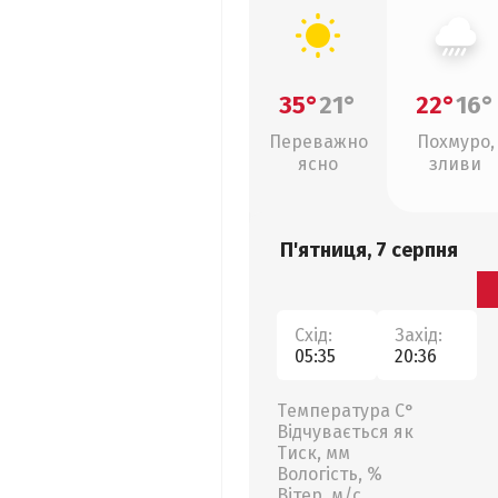
35°
21°
22°
16°
Переважно
Похмуро,
ясно
зливи
П'ятниця, 7 серпня
Схід:
Захід:
05:35
20:36
Температура С°
Відчувається як
Тиск, мм
Вологість, %
Вітер, м/с