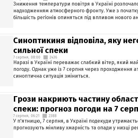
Зниження температури повітря в Україні розпочалос
надходженням атмосферного фронту. Уже з початку
більшість регіонів опиняться під впливом нового а
Синоптикиня відповіла, яку нег
сильної спеки
7 серпня,
08:00
2436
Наразі в Україні переважає слабкий вітер, який м
погоду. Однак уже із 7 серпня через проходження 
синоптична ситуація зміниться.
Грози накриють частину областе
спеки: прогноз погоди на 7 сер
7 серпня,
06:21
2388
У п'ятницю, 7 серпня, в Україні подекуди утримаєт
прогнозують мінливу хмарність та опади у низці рег