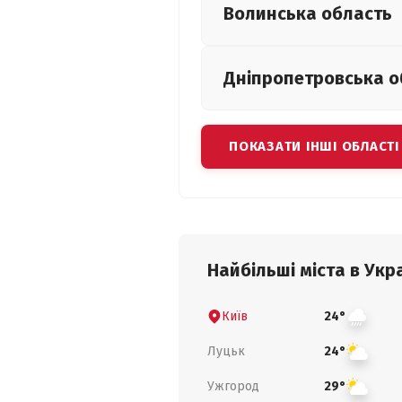
Волинська
область
Дніпропетровська
о
ПОКАЗАТИ ІНШІ ОБЛАСТІ
Найбільші міста в Укра
Київ
24°
Луцьк
24°
Ужгород
29°