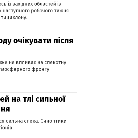
ь із західних областей із
 наступного робочого тижня
нтициклону.
оду очікувати після
айже не впливає на спекотну
атмосферного фронту
й на тлі сильної
пня
ься сильна спека. Синоптики
іонів.