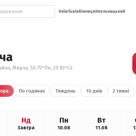
Київ
Львів
Вінниця
Хмельницький
ча
йон, Мирча, 50.75°Пн, 29.83°Сх
ора
По годинах
Тиждень
10 днів
2 тижні
Нд
Пн
Вт
Завтра
10.08
11.08
1