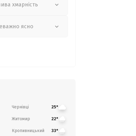
лива хмарність
еважно ясно
Чернівці
25°
Житомир
22°
Кропивницький
33°