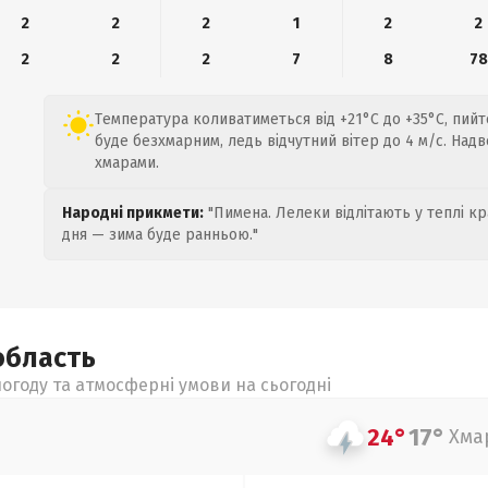
2
2
2
1
2
2
2
2
2
7
8
78
Температура коливатиметься від +21°C до +35°C, пийт
буде безхмарним, ледь відчутний вітер до 4 м/с. Надв
хмарами.
Народні прикмети:
"Пимена. Лелеки відлітають у теплі кр
дня — зима буде ранньою."
область
огоду та атмосферні умови на сьогодні
24°
17°
Хма