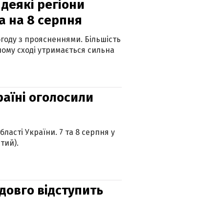
 деякі регіони
а на 8 серпня
огоду з проясненнями. Більшість
ному сході утримається сильна
країні оголосили
ласті України. 7 та 8 серпня у
тий).
адовго відступить