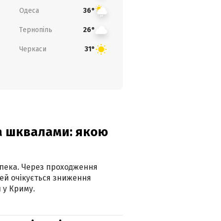
Одеса
36°
Тернопіль
26°
Черкаси
31°
та шквалами: якою
спека. Через проходження
ей очікується зниження
 у Криму.