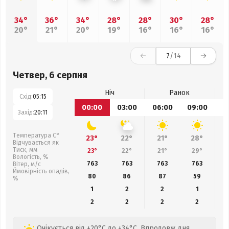
34°
36°
34°
28°
28°
30°
28°
20°
21°
20°
19°
16°
16°
16°
7
/14
Четвер, 6 серпня
Ніч
Ранок
Схід:
05:15
00:00
03:00
06:00
09:00
1
Захід:
20:11
Температура С°
23°
22°
21°
28°
Відчувається як
Тиск, мм
23°
22°
21°
29°
Вологість, %
763
763
763
763
Вітер, м/с
Ймовірність опадів,
80
86
87
59
%
1
2
2
1
2
2
2
2
Очікується від +20°C до +34°C. Впродовж дня