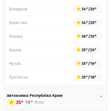
Богодухів
34°
/
20°
Берестин
34°
/
20°
Лозова
36°
/
20°
Харків
35°
/
20°
Чугуїв
35°
/
19°
Куп’янськ
35°
/
18°
Автономна Республіка Крим
35°
19°
Ясно