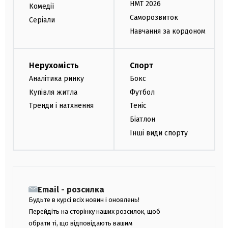
НМТ 2026
Комедії
Саморозвиток
Серіали
Навчання за кордоном
Нерухомість
Спорт
Аналітика ринку
Бокс
Купівля житла
Футбол
Тренди і натхнення
Теніс
Біатлон
Інші види спорту
Email - розсилка
Будьте в курсі всіх новин і оновлень!
Перейдіть на сторінку наших розсилок, щоб
обрати ті, що відповідають вашим