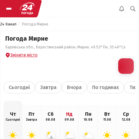
24 Канал
Погода Мирне
Погода Мирне
Харківська обл., Берестинський район, Мирне, 49.53°Пн, 35.46°Сх
Змінити місто
Сьогодні
Завтра
Вчора
По годинах
Тиж
Чт
Пт
Сб
Нд
Пн
Вт
Ср
Сьогодні
Завтра
08.08
09.08
10.08
11.08
12.08