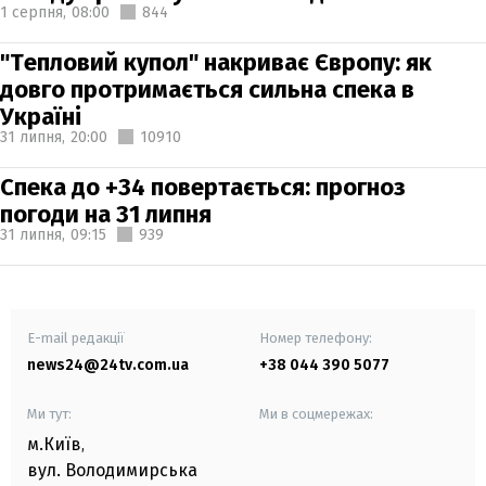
1 серпня,
08:00
844
"Тепловий купол" накриває Європу: як
довго протримається сильна спека в
Україні
31 липня,
20:00
10910
Спека до +34 повертається: прогноз
погоди на 31 липня
31 липня,
09:15
939
E-mail редакції
Номер телефону:
news24@24tv.com.ua
+38 044 390 5077
Ми тут:
Ми в соцмережах:
м.Київ
,
вул. Володимирська