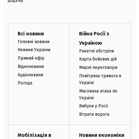
додатку
Всі новини
Війна Росії з
Головні новини
Україною
Новини України
Ракетні обстріли
Прямий ефір
Карта бойових дій
Відеоновини
Мирні переговори
Аудіоновини
Повітряна тривога в
Україні
Погода
Масована атака по
Україні
Вибухи у Росії
Втрати ворога
Мобілізація в
Новини економіки