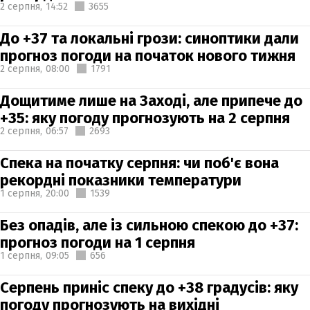
2 серпня,
14:52
3655
До +37 та локальні грози: синоптики дали
прогноз погоди на початок нового тижня
2 серпня,
08:00
1791
Дощитиме лише на Заході, але припече до
+35: яку погоду прогнозують на 2 серпня
2 серпня,
06:57
2693
Спека на початку серпня: чи поб'є вона
рекордні показники температури
1 серпня,
20:00
1539
Без опадів, але із сильною спекою до +37:
прогноз погоди на 1 серпня
1 серпня,
09:05
656
Серпень приніс спеку до +38 градусів: яку
погоду прогнозують на вихідні