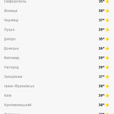
Сімферополь
35°
Вінниця
38°
Чернівці
37°
Луцьк
39°
Дніпро
35°
Донецьк
36°
Житомир
39°
Ужгород
39°
Запоріжжя
37°
Івано-Франківськ
38°
Київ
39°
Кропивницький
38°