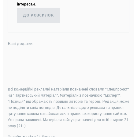
інтересам.
ДО РОЗСИЛОК
Наші додатки:
android
apple
smart tv
samsung smart tv
Всі комерційні рекламні матеріали позначені словами "Спецпроєкт"
чи "Партнерський матеріал". Матеріали з позначкою "Експерт",
"Позиція" відображають позицію авторів та героїв. Редакція може
не поділяти їхніх поглядів. Детальніше щодо реклами та правил
цитування можна ознайомитись в правилах користування сайтом.
Усі права захищені.
Матеріали сайту призначені для осіб старше
21
року (21+)
Онлайн-медіа «24 Канал»