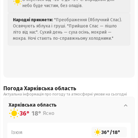
небо буде чистим, без опадів.
Народні прикмети:
"Преображення (Яблучний Спас).
Освячують яблука і груші. "Прийшов Спас — пішло
літо від нас". Сухий день — суха осінь, мокрий —
мокра. Ночі стають по-справжньому холодними."
Погода Харківська
область
Актуальна інформація про погоду та атмосферні умови на сьогодні
Харківська
область
36°
18°
Ясно
Ізюм
36°
/
18°