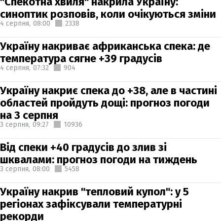
"Спекотна хвиля" накрила Україну:
синоптик розповів, коли очікуються зміни
4 серпня,
08:00
2338
Україну накриває африканська спека: де
температура сягне +39 градусів
4 серпня,
07:32
904
Україну накриє спека до +38, але в частині
областей пройдуть дощі: прогноз погоди
на 3 серпня
3 серпня,
09:27
10936
Від спеки +40 градусів до злив зі
шквалами: прогноз погоди на тиждень
3 серпня,
08:00
5458
Україну накрив "тепловий купол": у 5
регіонах зафіксували температурні
рекорди