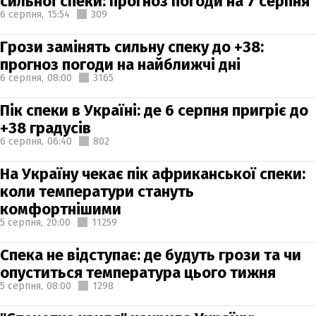
сильної спеки: прогноз погоди на 7 серпня
6 серпня,
15:54
309
Грози замінять сильну спеку до +38:
прогноз погоди на найближчі дні
6 серпня,
08:00
3165
Пік спеки в Україні: де 6 серпня пригріє до
+38 градусів
6 серпня,
06:40
802
На Україну чекає пік африканської спеки:
коли температури стануть
комфортнішими
5 серпня,
20:00
11259
Спека не відступає: де будуть грози та чи
опуститься температура цього тижня
5 серпня,
08:00
1298