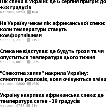
Пік спеки в Україні: де 6 серпня пригріє до
+38 градусів
6 серпня,
06:40
840
На Україну чекає пік африканської спеки:
коли температури стануть
комфортнішими
5 серпня,
20:00
11500
Спека не відступає: де будуть грози та чи
опуститься температура цього тижня
5 серпня,
08:00
1324
"Спекотна хвиля" накрила Україну:
синоптик розповів, коли очікуються зміни
4 серпня,
08:00
2350
Україну накриває африканська спека: де
температура сягне +39 градусів
4 серпня,
07:32
914