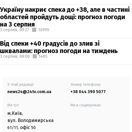
Україну накриє спека до +38, але в частині
областей пройдуть дощі: прогноз погоди
на 3 серпня
3 серпня,
09:27
10995
Від спеки +40 градусів до злив зі
шквалами: прогноз погоди на тиждень
3 серпня,
08:00
5465
E-mail редакції
Номер телефону:
news24@24tv.com.ua
+38 044 390 5077
Ми тут:
Ми в соцмережах:
м.Київ
,
вул. Володимирська
офіс
61/11,
50