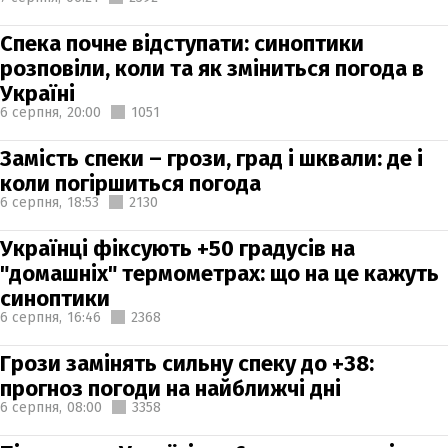
Спека почне відступати: синоптики
розповіли, коли та як зміниться погода в
Україні
6 серпня,
20:00
1051
Замість спеки – грози, град і шквали: де і
коли погіршиться погода
6 серпня,
18:53
2130
Українці фіксують +50 градусів на
"домашніх" термометрах: що на це кажуть
синоптики
6 серпня,
16:46
2368
Грози замінять сильну спеку до +38:
прогноз погоди на найближчі дні
6 серпня,
08:00
3358