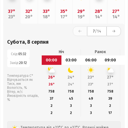
37°
32°
33°
35°
29°
28°
27°
23°
20°
18°
17°
19°
14°
14°
7
/14
Субота, 8 серпня
Ніч
Ранок
Схід:
05:32
00:00
03:00
06:00
09:00
1
Захід:
20:12
Температура С°
26°
24°
23°
27°
Відчувається як
Тиск, мм
26°
24°
23°
27°
Вологість, %
758
758
758
758
Вітер, м/с
Ймовірність опадів,
37
45
49
39
%
2
3
3
2
2
2
3
17
Температура від +23°C до +37°C. Вранці майже