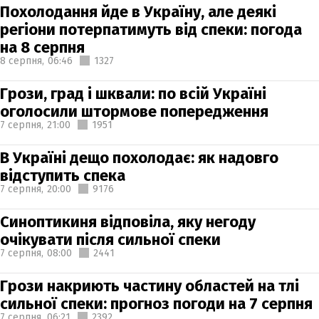
Похолодання йде в Україну, але деякі
регіони потерпатимуть від спеки: погода
на 8 серпня
8 серпня,
06:46
1327
Грози, град і шквали: по всій Україні
оголосили штормове попередження
7 серпня,
21:00
1951
В Україні дещо похолодає: як надовго
відступить спека
7 серпня,
20:00
9176
Синоптикиня відповіла, яку негоду
очікувати після сильної спеки
7 серпня,
08:00
2441
Грози накриють частину областей на тлі
сильної спеки: прогноз погоди на 7 серпня
7 серпня,
06:21
2392