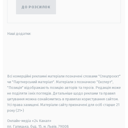
ДО РОЗСИЛОК
Наші додатки:
android
apple
smart tv
samsung smart tv
Всі комерційні рекламні матеріали позначені словами "Спецпроєкт"
чи "Партнерський матеріал". Матеріали з позначкою "Експерт",
"Позиція" відображають позицію авторів та героїв. Редакція може
не поділяти їхніх поглядів. Детальніше щодо реклами та правил
цитування можна ознайомитись в правилах користування сайтом.
Усі права захищені.
Матеріали сайту призначені для осіб старше
21
року (21+)
Онлайн-медіа «24 Канал»
пл. Галицька, буд. 15, м. Львів, 79008