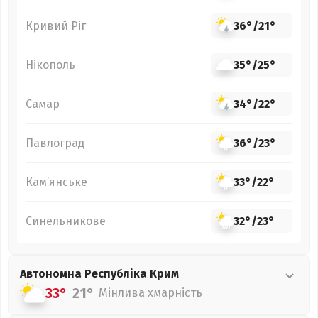
Кривий Ріг
36°
/
21°
Нікополь
35°
/
25°
Самар
34°
/
22°
Павлоград
36°
/
23°
Кам’янське
33°
/
22°
Синельникове
32°
/
23°
Автономна Республіка Крим
33°
21°
Мінлива хмарність