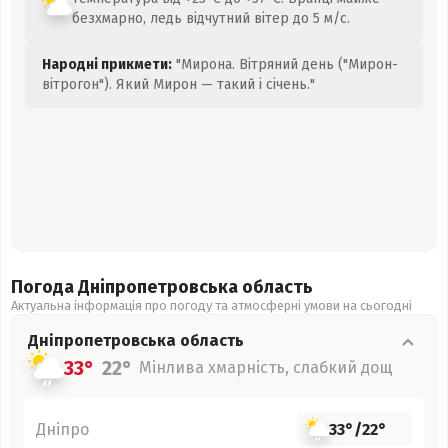
безхмарно, ледь відчутний вітер до 5 м/с.
Народні прикмети:
"Мирона. Вітряний день ("Мирон-
вітрогон"). Який Мирон — такий і січень."
Погода Дніпропетровська
область
Актуальна інформація про погоду та атмосферні умови на сьогодні
Дніпропетровська
область
33°
22°
Мінлива хмарність, слабкий дощ
Дніпро
33°
/
22°