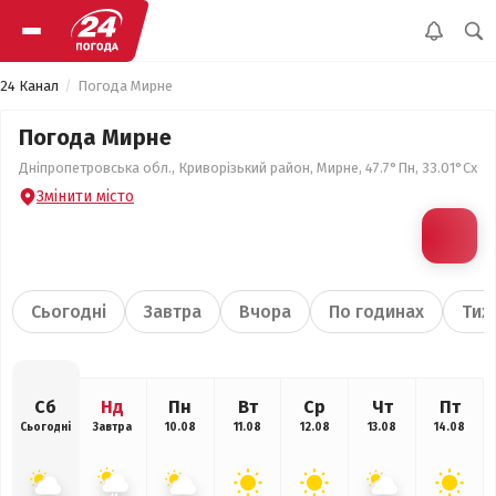
24 Канал
Погода Мирне
Погода Мирне
Дніпропетровська обл., Криворізький район, Мирне, 47.7°Пн, 33.01°Сх
Змінити місто
Сьогодні
Завтра
Вчора
По годинах
Тиж
Сб
Нд
Пн
Вт
Ср
Чт
Пт
Сьогодні
Завтра
10.08
11.08
12.08
13.08
14.08