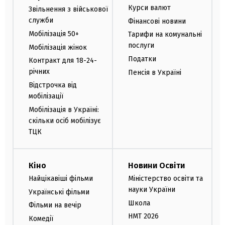
Курси валют
Звільнення з військової
служби
Фінансові новини
Мобілізація 50+
Тарифи на комунальні
послуги
Мобілізація жінок
Податки
Контракт для 18-24-
річних
Пенсія в Україні
Відстрочка від
мобілізації
Мобілізація в Україні:
скільки осіб мобілізує
ТЦК
Кіно
Новини Освіти
Найцікавіші фільми
Міністерство освіти та
науки України
Українські фільми
Школа
Фільми на вечір
НМТ 2026
Комедії