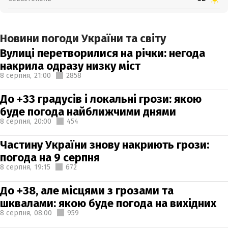
Новини погоди України та світу
Вулиці перетворилися на річки: негода
накрила одразу низку міст
8 серпня,
21:00
2858
До +33 градусів і локальні грози: якою
буде погода найближчими днями
8 серпня,
20:00
454
Частину України знову накриють грози:
погода на 9 серпня
8 серпня,
19:15
672
До +38, але місцями з грозами та
шквалами: якою буде погода на вихідних
8 серпня,
08:00
959