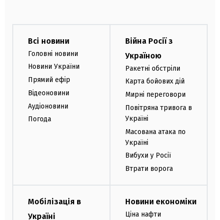
Всі новини
Війна Росії з
Головні новини
Україною
Новини України
Ракетні обстріли
Прямий ефір
Карта бойових дій
Відеоновини
Мирні переговори
Аудіоновини
Повітряна тривога в
Україні
Погода
Масована атака по
Україні
Вибухи у Росії
Втрати ворога
Мобілізація в
Новини економіки
Ціна нафти
Україні