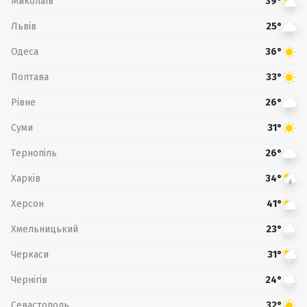
Миколаїв
39°
Львів
25°
Одеса
36°
Полтава
33°
Рівне
26°
Суми
31°
Тернопіль
26°
Харків
34°
Херсон
41°
Хмельницький
23°
Черкаси
31°
Чернігів
24°
Севастополь
32°