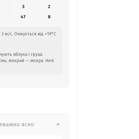
3
2
47
8
3 м/с. Очікується від +19°C
ують яблука і груші.
сінь, мокрий — мокра. Ночі
еважно ясно