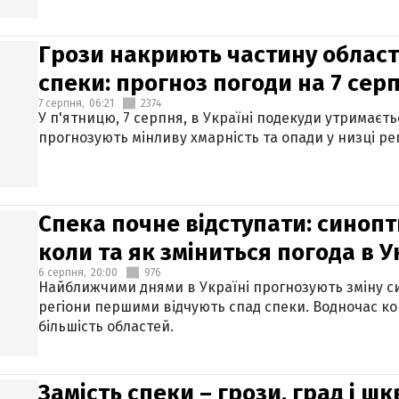
Грози накриють частину областе
спеки: прогноз погоди на 7 сер
7 серпня,
06:21
2374
У п'ятницю, 7 серпня, в Україні подекуди утримаєт
прогнозують мінливу хмарність та опади у низці рег
Спека почне відступати: синопт
коли та як зміниться погода в У
6 серпня,
20:00
976
Найближчими днями в Україні прогнозують зміну син
регіони першими відчують спад спеки. Водночас к
більшість областей.
Замість спеки – грози, град і шк