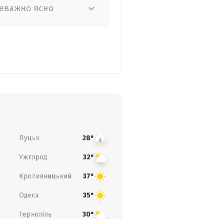
еважно ясно
Луцьк
28°
Ужгород
32°
Кропивницький
37°
Одеса
35°
Тернопіль
30°