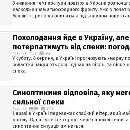
Зниження температури повітря в Україні розпочалос
надходженням атмосферного фронту. Уже з початку
більшість регіонів опиняться під впливом нового а
Похолодання йде в Україну, але
потерпатимуть від спеки: погод
7 серпня,
17:39
442
У суботу, 8 серпня, в Україні прогнозують хмарну п
областей накриють дощі, однак на півдні та півден
спека.
Синоптикиня відповіла, яку нег
сильної спеки
7 серпня,
08:00
2412
Наразі в Україні переважає слабкий вітер, який м
погоду. Однак уже із 7 серпня через проходження 
синоптична ситуація зміниться.