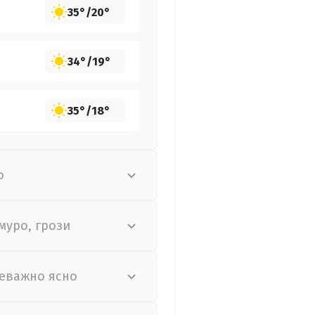
35°
/
20°
34°
/
19°
35°
/
18°
о
муро, грози
еважно ясно