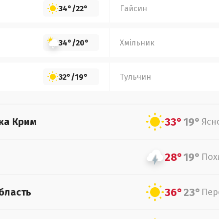
34°
/
22°
Гайсин
34°
/
20°
Хмільник
32°
/
19°
Тульчин
33°
19°
ка Крим
Ясн
28°
19°
Пох
36°
23°
бласть
Пер