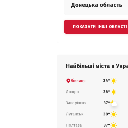
Донецька
область
ПОКАЗАТИ ІНШІ ОБЛАСТІ
Найбільші міста в Укра
Вінниця
34°
Дніпро
36°
Запоріжжя
37°
Луганськ
38°
Полтава
37°