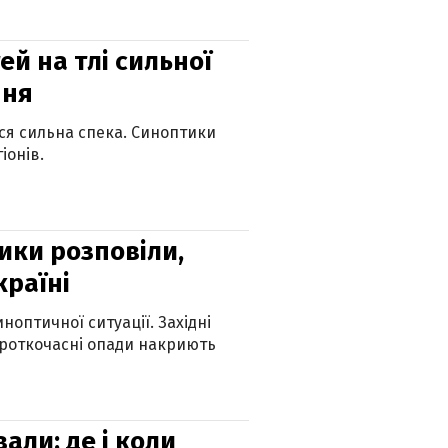
й на тлі сильної
пня
ься сильна спека. Синоптики
іонів.
ики розповіли,
країні
оптичної ситуації. Західні
ороткочасні опади накриють
вали: де і коли