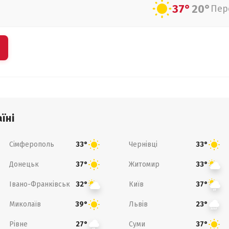
37°
20°
Пер
їні
Сімферополь
Чернівці
33°
33°
Донецьк
Житомир
37°
33°
Івано-Франківськ
Київ
32°
37°
Миколаїв
Львів
39°
23°
Рівне
Суми
27°
37°