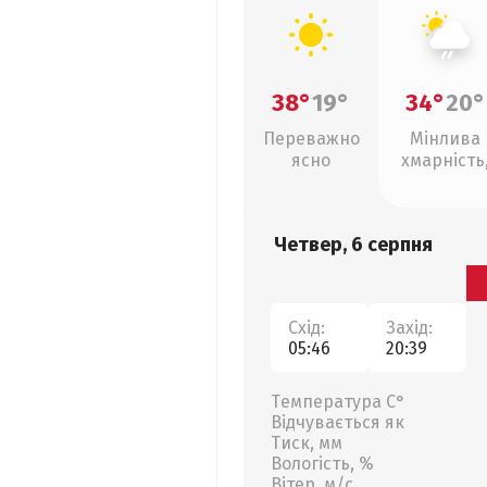
38°
19°
34°
20°
Переважно
Мінлива
ясно
хмарність
слабкий д
Четвер, 6 серпня
Схід:
Захід:
05:46
20:39
Температура С°
Відчувається як
Тиск, мм
Вологість, %
Вітер, м/с