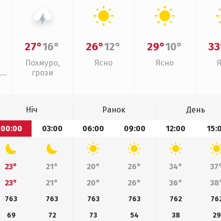
27°
16°
26°
12°
29°
10°
33
Похмуро,
Ясно
Ясно
,
грози
ощ
Ніч
Ранок
День
00:00
03:00
06:00
09:00
12:00
15:
23°
21°
20°
26°
34°
37
23°
21°
20°
26°
36°
38
763
763
763
763
762
76
69
72
73
54
38
29