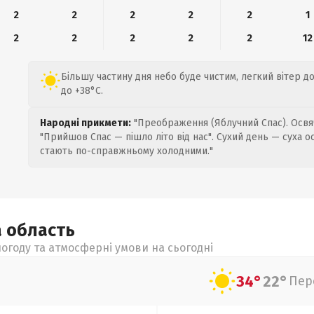
2
2
2
2
2
1
2
2
2
2
2
12
Більшу частину дня небо буде чистим, легкий вітер до 
до +38°C.
Народні прикмети:
"Преображення (Яблучний Спас). Освяч
"Прийшов Спас — пішло літо від нас". Сухий день — суха о
стають по-справжньому холодними."
а
область
огоду та атмосферні умови на сьогодні
34°
22°
Пер