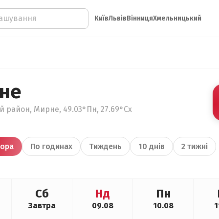
Київ
Львів
Вінниця
Хмельницький
не
 район, Мирне, 49.03°Пн, 27.69°Сх
ора
По годинах
Тиждень
10 днів
2 тижні
Сб
Нд
Пн
Завтра
09.08
10.08
1