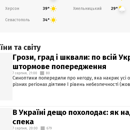
Херсон
Хмельницький
39°
29°
Севастополь
34°
ни та світу
Грози, град і шквали: по всій У
штормове попередження
7 серпня,
21:00
80
Синоптики попередили про негоду, яка накриє усі об
різних регіонах діятиме І рівень небезпечності (жов
В Україні дещо похолодає: як н
спека
7 серпня,
20:00
679