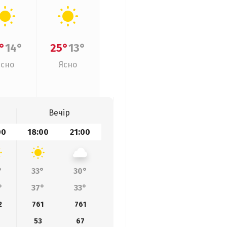
°
14°
25°
13°
Ясно
Ясно
Вечір
00
18:00
21:00
°
33°
30°
°
37°
33°
2
761
761
53
67