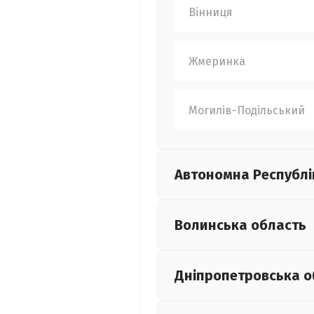
Вінниця
Жмеринка
Могилів-Подільський
Автономна Республі
Волинська
область
Дніпропетровська
о