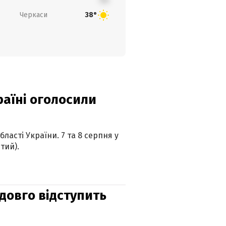
Черкаси
38°
країні оголосили
ласті України. 7 та 8 серпня у
тий).
адовго відступить