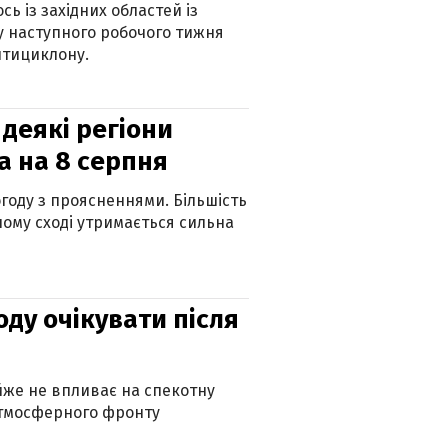
ь із західних областей із
 наступного робочого тижня
нтициклону.
 деякі регіони
а на 8 серпня
огоду з проясненнями. Більшість
ному сході утримається сильна
оду очікувати після
айже не впливає на спекотну
атмосферного фронту