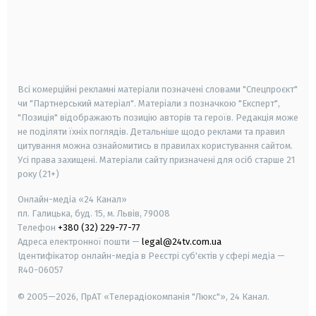
android
apple
smart tv
samsung smart tv
Всі комерційні рекламні матеріали позначені словами "Спецпроєкт"
чи "Партнерський матеріал". Матеріали з позначкою "Експерт",
"Позиція" відображають позицію авторів та героїв. Редакція може
не поділяти їхніх поглядів. Детальніше щодо реклами та правил
цитування можна ознайомитись в правилах користування сайтом.
Усі права захищені.
Матеріали сайту призначені для осіб старше
21
року (21+)
Онлайн-медіа «24 Канал»
пл. Галицька, буд. 15, м. Львів, 79008
Телефон
+380 (32) 229-77-77
Адреса електронної пошти —
legal@24tv.com.ua
Ідентифікатор онлайн-медіа в Реєстрі суб'єктів у сфері медіа —
R40-06057
© 2005—2026,
ПрАТ «Телерадіокомпанія "Люкс"», 24 Канал.