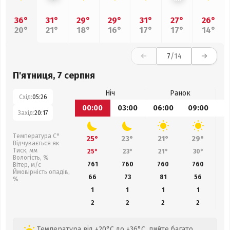
36°
31°
29°
29°
31°
27°
26°
20°
21°
18°
16°
17°
17°
14°
7
/14
П'ятниця, 7 серпня
Ніч
Ранок
Схід:
05:26
00:00
03:00
06:00
09:00
1
Захід:
20:17
Температура С°
25°
23°
21°
29°
Відчувається як
Тиск, мм
25°
23°
21°
30°
Вологість, %
761
760
760
760
Вітер, м/с
Ймовірність опадів,
66
73
81
56
%
1
1
1
1
2
2
2
2
Температура від +20°C до +36°C, пийте багато