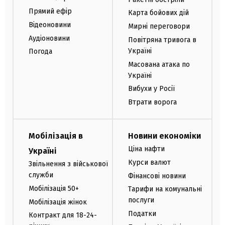
Прямий ефір
Карта бойових дій
Відеоновини
Мирні переговори
Аудіоновини
Повітряна тривога в
Україні
Погода
Масована атака по
Україні
Вибухи у Росії
Втрати ворога
Мобілізація в
Новини економіки
Ціна нафти
Україні
Курси валют
Звільнення з військової
служби
Фінансові новини
Мобілізація 50+
Тарифи на комунальні
послуги
Мобілізація жінок
Податки
Контракт для 18-24-