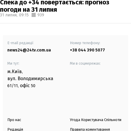
Спека до +34 повертається: прогноз
погоди на 31 липня
31 липня,
09:15
939
E-mail редакції
Номер телефону:
news24@24tv.com.ua
+38 044 390 5077
Ми тут:
Ми в соцмережах:
м.Київ
,
вул. Володимирська
офіс
61/11,
50
Про нас
Угода Користувача Спільноти
Редакція
Правила коментування