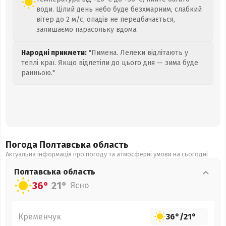
води. Цілий день небо буде безхмарним, слабкий
вітер до 2 м/с, опадів не передбачається,
залишаємо парасольку вдома.
Народні прикмети:
"Пимена. Лелеки відлітають у
теплі краї. Якщо відлетіли до цього дня — зима буде
ранньою."
Погода Полтавська
область
Актуальна інформація про погоду та атмосферні умови на сьогодні
Полтавська
область
36°
21°
Ясно
Кременчук
36°
/
21°