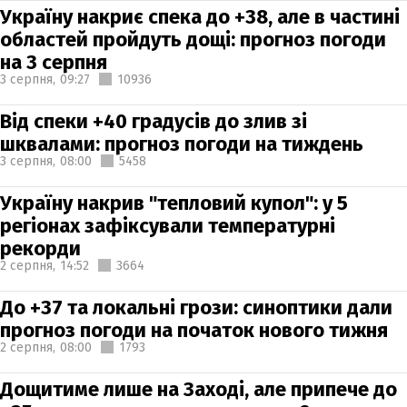
Україну накриє спека до +38, але в частині
областей пройдуть дощі: прогноз погоди
на 3 серпня
3 серпня,
09:27
10936
Від спеки +40 градусів до злив зі
шквалами: прогноз погоди на тиждень
3 серпня,
08:00
5458
Україну накрив "тепловий купол": у 5
регіонах зафіксували температурні
рекорди
2 серпня,
14:52
3664
До +37 та локальні грози: синоптики дали
прогноз погоди на початок нового тижня
2 серпня,
08:00
1793
Дощитиме лише на Заході, але припече до