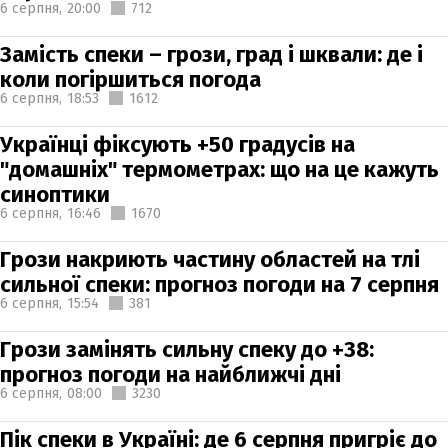
6 серпня,
20:00
712
Замість спеки – грози, град і шквали: де і
коли погіршиться погода
6 серпня,
18:53
1612
Українці фіксують +50 градусів на
"домашніх" термометрах: що на це кажуть
синоптики
6 серпня,
16:46
1670
Грози накриють частину областей на тлі
сильної спеки: прогноз погоди на 7 серпня
6 серпня,
15:54
381
Грози замінять сильну спеку до +38:
прогноз погоди на найближчі дні
6 серпня,
08:00
3230
Пік спеки в Україні: де 6 серпня пригріє до