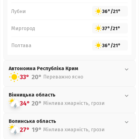
Лубни
36°
/
21°
Миргород
37°
/
21°
Полтава
36°
/
21°
Автономна Республіка Крим
33°
20°
Переважно ясно
Вінницька
область
34°
20°
Мінлива хмарність, грози
Волинська
область
27°
19°
Мінлива хмарність, грози