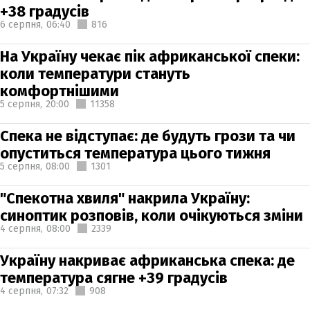
+38 градусів
6 серпня,
06:40
816
На Україну чекає пік африканської спеки:
коли температури стануть
комфортнішими
5 серпня,
20:00
11358
Спека не відступає: де будуть грози та чи
опуститься температура цього тижня
5 серпня,
08:00
1301
"Спекотна хвиля" накрила Україну:
синоптик розповів, коли очікуються зміни
4 серпня,
08:00
2339
Україну накриває африканська спека: де
температура сягне +39 градусів
4 серпня,
07:32
908