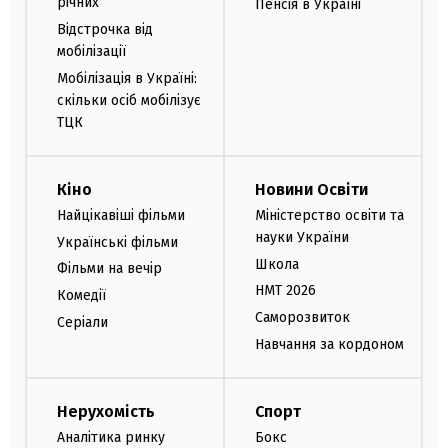
річних
Пенсія в Україні
Відстрочка від
мобілізації
Мобілізація в Україні:
скільки осіб мобілізує
ТЦК
Кіно
Новини Освіти
Найцікавіші фільми
Міністерство освіти та
науки України
Українські фільми
Школа
Фільми на вечір
НМТ 2026
Комедії
Саморозвиток
Серіали
Навчання за кордоном
Нерухомість
Спорт
Аналітика ринку
Бокс