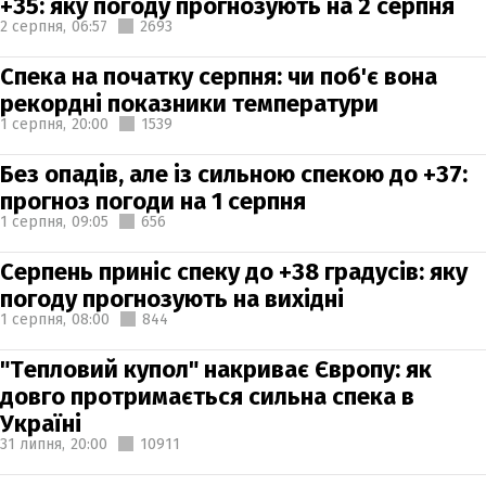
+35: яку погоду прогнозують на 2 серпня
2 серпня,
06:57
2693
Спека на початку серпня: чи поб'є вона
рекордні показники температури
1 серпня,
20:00
1539
Без опадів, але із сильною спекою до +37:
прогноз погоди на 1 серпня
1 серпня,
09:05
656
Серпень приніс спеку до +38 градусів: яку
погоду прогнозують на вихідні
1 серпня,
08:00
844
"Тепловий купол" накриває Європу: як
довго протримається сильна спека в
Україні
31 липня,
20:00
10911