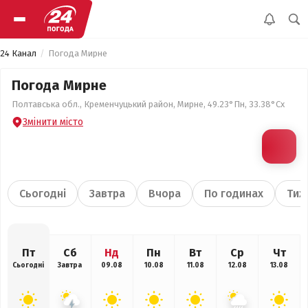
24 Канал
Погода Мирне
Погода Мирне
Полтавська обл., Кременчуцький район, Мирне, 49.23°Пн, 33.38°Сх
Змінити місто
Сьогодні
Завтра
Вчора
По годинах
Тиж
Пт
Сб
Нд
Пн
Вт
Ср
Чт
Сьогодні
Завтра
09.08
10.08
11.08
12.08
13.08