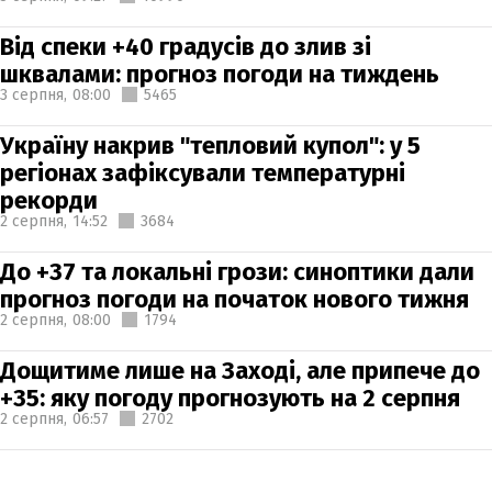
Від спеки +40 градусів до злив зі
шквалами: прогноз погоди на тиждень
3 серпня,
08:00
5465
Україну накрив "тепловий купол": у 5
регіонах зафіксували температурні
рекорди
2 серпня,
14:52
3684
До +37 та локальні грози: синоптики дали
прогноз погоди на початок нового тижня
2 серпня,
08:00
1794
Дощитиме лише на Заході, але припече до
+35: яку погоду прогнозують на 2 серпня
2 серпня,
06:57
2702