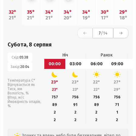
32°
35°
34°
34°
34°
30°
29°
21°
21°
21°
20°
19°
17°
18°
7
/14
Субота, 8 серпня
Ніч
Ранок
Схід:
05:38
00:00
03:00
06:00
09:00
1
Захід:
20:04
Температура С°
23°
23°
22°
27°
Відчувається як
Тиск, мм
23°
23°
22°
29°
Вологість, %
757
756
756
756
Вітер, м/с
Ймовірність опадів,
89
91
89
71
%
2
2
2
1
2
2
2
2
Зранку та вдень небо буде безхмарним, вітер до