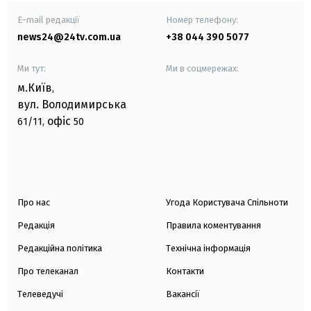
E-mail редакції
Номер телефону:
news24@24tv.com.ua
+38 044 390 5077
Ми тут:
Ми в соцмережах:
м.Київ
,
вул. Володимирська
офіс
61/11,
50
Про нас
Угода Користувача Спільноти
Редакція
Правила коментування
Редакційна політика
Технічна інформація
Про телеканал
Контакти
Телеведучі
Вакансії