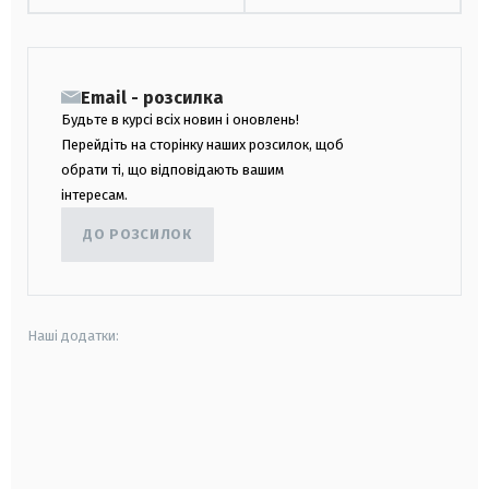
Email - розсилка
Будьте в курсі всіх новин і оновлень!
Перейдіть на сторінку наших розсилок, щоб
обрати ті, що відповідають вашим
інтересам.
ДО РОЗСИЛОК
Наші додатки:
android
apple
smart tv
samsung smart tv