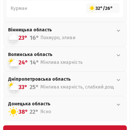
Курман
32°
/
26°
Вінницька
область
23°
16°
Похмуро, зливи
Волинська
область
24°
14°
Мінлива хмарність
Дніпропетровська
область
33°
25°
Мінлива хмарність, слабкий дощ
Донецька
область
38°
22°
Ясно