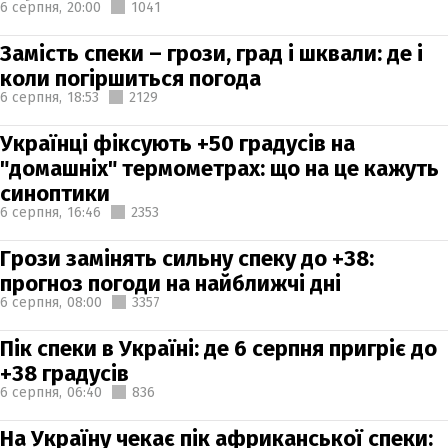
6 серпня,
20:00
1041
Замість спеки – грози, град і шквали: де і
коли погіршиться погода
6 серпня,
18:53
2129
Українці фіксують +50 градусів на
"домашніх" термометрах: що на це кажуть
синоптики
6 серпня,
16:46
2353
Грози замінять сильну спеку до +38:
прогноз погоди на найближчі дні
6 серпня,
08:00
3357
Пік спеки в Україні: де 6 серпня пригріє до
+38 градусів
6 серпня,
06:40
836
На Україну чекає пік африканської спеки: