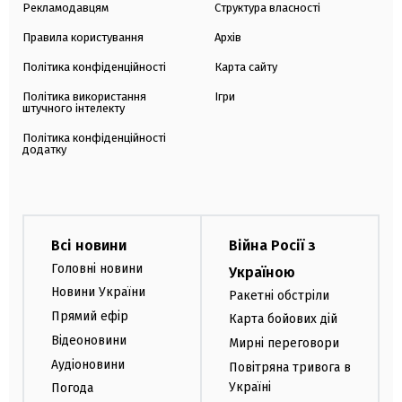
Рекламодавцям
Структура власності
Правила користування
Архів
Політика конфіденційності
Карта сайту
Політика використання
Ігри
штучного інтелекту
Політика конфіденційності
додатку
Всі новини
Війна Росії з
Головні новини
Україною
Новини України
Ракетні обстріли
Прямий ефір
Карта бойових дій
Відеоновини
Мирні переговори
Аудіоновини
Повітряна тривога в
Україні
Погода