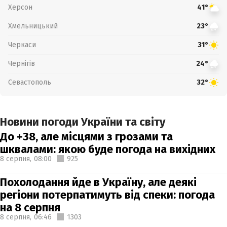
Херсон
41°
Хмельницький
23°
Черкаси
31°
Чернігів
24°
Севастополь
32°
Новини погоди України та світу
До +38, але місцями з грозами та
шквалами: якою буде погода на вихідних
8 серпня,
08:00
925
Похолодання йде в Україну, але деякі
регіони потерпатимуть від спеки: погода
на 8 серпня
8 серпня,
06:46
1303