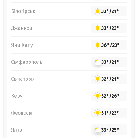
Білогірськ
33°
/
21°
Джанкой
33°
/
23°
Яни Капу
36°
/
23°
Сімферополь
33°
/
21°
Євпаторія
32°
/
21°
Керч
32°
/
26°
Феодосія
31°
/
23°
Ялта
33°
/
25°