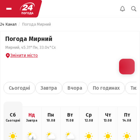
24 Канал
Погода Мирний
Погода Мирний
Мирний, 45.31°Пн, 33.04°Сх
Змінити місто
Сьогодні
Завтра
Вчора
По годинах
Тиж
Сб
Нд
Пн
Вт
Ср
Чт
Пт
Сьогодні
Завтра
10.08
11.08
12.08
13.08
14.08