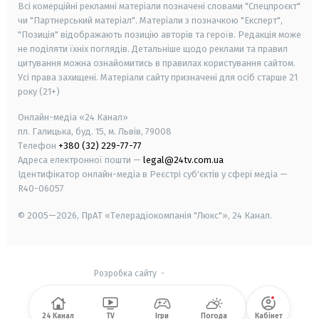
Всі комерційні рекламні матеріали позначені словами "Спецпроєкт"
чи "Партнерський матеріал". Матеріали з позначкою "Експерт",
"Позиція" відображають позицію авторів та героїв. Редакція може
не поділяти їхніх поглядів. Детальніше щодо реклами та правил
цитування можна ознайомитись в правилах користування сайтом.
Усі права захищені.
Матеріали сайту призначені для осіб старше
21
року (21+)
Онлайн-медіа «24 Канал»
пл. Галицька, буд. 15, м. Львів, 79008
Телефон
+380 (32) 229-77-77
Адреса електронної пошти —
legal@24tv.com.ua
Ідентифікатор онлайн-медіа в Реєстрі суб'єктів у сфері медіа —
R40-06057
© 2005—2026,
ПрАТ «Телерадіокомпанія "Люкс"», 24 Канал.
Розробка сайту
-
24 Канал
TV
Ігри
Погода
Кабінет