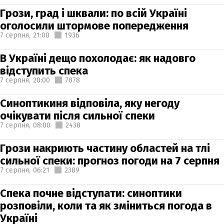
Грози, град і шквали: по всій Україні
оголосили штормове попередження
7 серпня,
21:00
1936
В Україні дещо похолодає: як надовго
відступить спека
7 серпня,
20:00
7878
Синоптикиня відповіла, яку негоду
очікувати після сильної спеки
7 серпня,
08:00
2438
Грози накриють частину областей на тлі
сильної спеки: прогноз погоди на 7 серпня
7 серпня,
06:21
2389
Спека почне відступати: синоптики
розповіли, коли та як зміниться погода в
Україні