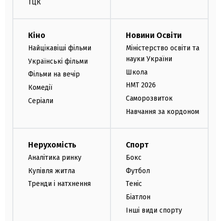
ТЦК
Кіно
Новини Освіти
Найцікавіші фільми
Міністерство освіти та
науки України
Українські фільми
Школа
Фільми на вечір
НМТ 2026
Комедії
Саморозвиток
Серіали
Навчання за кордоном
Нерухомість
Спорт
Аналітика ринку
Бокс
Купівля житла
Футбол
Тренди і натхнення
Теніс
Біатлон
Інші види спорту