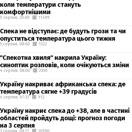
коли температури стануть
комфортнішими
5 серпня,
20:00
11499
Спека не відступає: де будуть грози та чи
опуститься температура цього тижня
5 серпня,
08:00
1322
"Спекотна хвиля" накрила Україну:
синоптик розповів, коли очікуються зміни
4 серпня,
08:00
2350
Україну накриває африканська спека: де
температура сягне +39 градусів
4 серпня,
07:32
912
Україну накриє спека до +38, але в частині
областей пройдуть дощі: прогноз погоди
на 3 серпня
3 серпня,
09:27
10990