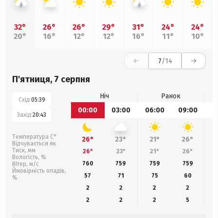
32°
26°
26°
29°
31°
24°
24°
20°
16°
12°
12°
16°
11°
10°
7
/14
П'ятниця, 7 серпня
Ніч
Ранок
Схід:
05:39
00:00
03:00
06:00
09:00
1
Захід:
20:43
Температура С°
26°
23°
21°
26°
Відчувається як
Тиск, мм
26°
23°
21°
26°
Вологість, %
760
759
759
759
Вітер, м/с
Ймовірність опадів,
57
71
75
60
%
2
2
2
2
2
2
2
5