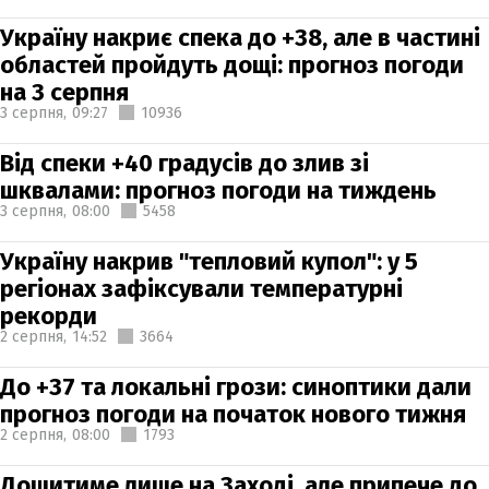
Україну накриє спека до +38, але в частині
областей пройдуть дощі: прогноз погоди
на 3 серпня
3 серпня,
09:27
10936
Від спеки +40 градусів до злив зі
шквалами: прогноз погоди на тиждень
3 серпня,
08:00
5458
Україну накрив "тепловий купол": у 5
регіонах зафіксували температурні
рекорди
2 серпня,
14:52
3664
До +37 та локальні грози: синоптики дали
прогноз погоди на початок нового тижня
2 серпня,
08:00
1793
Дощитиме лише на Заході, але припече до