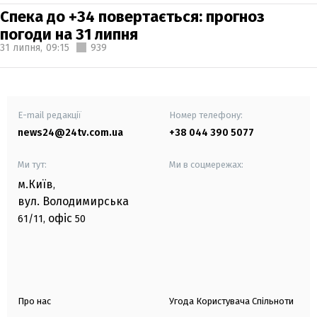
Спека до +34 повертається: прогноз
погоди на 31 липня
31 липня,
09:15
939
E-mail редакції
Номер телефону:
news24@24tv.com.ua
+38 044 390 5077
Ми тут:
Ми в соцмережах:
м.Київ
,
вул. Володимирська
офіс
61/11,
50
Про нас
Угода Користувача Спільноти