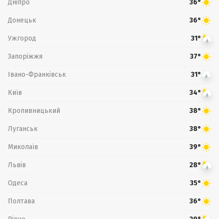
Дніпро
36°
Донецьк
36°
Ужгород
31°
Запоріжжя
37°
Івано-Франківськ
31°
Київ
34°
Кропивницький
38°
Луганськ
38°
Миколаїв
39°
Львів
28°
Одеса
35°
Полтава
36°