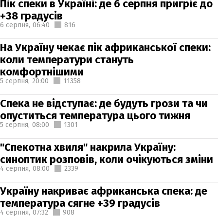
Пік спеки в Україні: де 6 серпня пригріє до
+38 градусів
6 серпня,
06:40
816
На Україну чекає пік африканської спеки:
коли температури стануть
комфортнішими
5 серпня,
20:00
11358
Спека не відступає: де будуть грози та чи
опуститься температура цього тижня
5 серпня,
08:00
1301
"Спекотна хвиля" накрила Україну:
синоптик розповів, коли очікуються зміни
4 серпня,
08:00
2339
Україну накриває африканська спека: де
температура сягне +39 градусів
4 серпня,
07:32
908