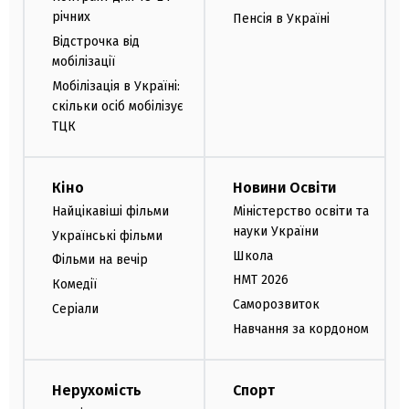
річних
Пенсія в Україні
Відстрочка від
мобілізації
Мобілізація в Україні:
скільки осіб мобілізує
ТЦК
Кіно
Новини Освіти
Найцікавіші фільми
Міністерство освіти та
науки України
Українські фільми
Школа
Фільми на вечір
НМТ 2026
Комедії
Саморозвиток
Серіали
Навчання за кордоном
Нерухомість
Спорт