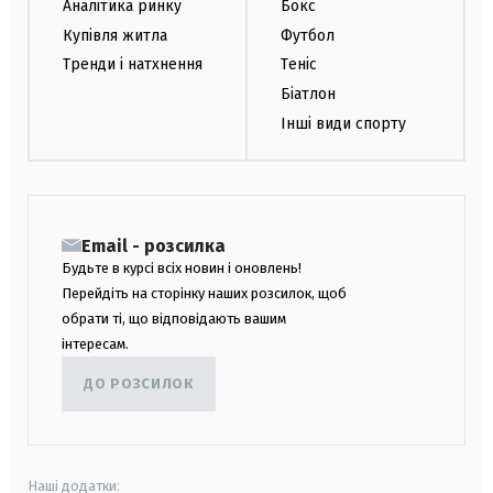
Аналітика ринку
Бокс
Купівля житла
Футбол
Тренди і натхнення
Теніс
Біатлон
Інші види спорту
Email - розсилка
Будьте в курсі всіх новин і оновлень!
Перейдіть на сторінку наших розсилок, щоб
обрати ті, що відповідають вашим
інтересам.
ДО РОЗСИЛОК
Наші додатки: