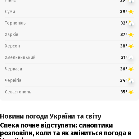
Рівне
29°
Суми
39°
Тернопіль
32°
Харків
37°
Херсон
38°
Хмельницький
31°
Черкаси
36°
Чернігів
34°
Севастополь
35°
Новини погоди України та світу
Спека почне відступати: синоптики
розповіли, коли та як зміниться погода в