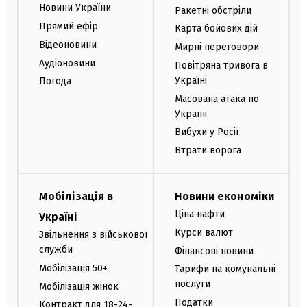
Новини України
Ракетні обстріли
Прямий ефір
Карта бойових дій
Відеоновини
Мирні переговори
Аудіоновини
Повітряна тривога в
Україні
Погода
Масована атака по
Україні
Вибухи у Росії
Втрати ворога
Мобілізація в
Новини економіки
Ціна нафти
Україні
Курси валют
Звільнення з військової
служби
Фінансові новини
Мобілізація 50+
Тарифи на комунальні
послуги
Мобілізація жінок
Податки
Контракт для 18-24-