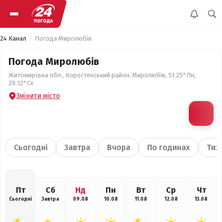
24 Канал
Погода Миролюбів
Погода Миролюбів
Житомирська обл., Коростенський район, Миролюбів, 51.25°Пн,
28.12°Сх
Змінити місто
Сьогодні
Завтра
Вчора
По годинах
Тиж
Пт
Сб
Нд
Пн
Вт
Ср
Чт
Сьогодні
Завтра
09.08
10.08
11.08
12.08
13.08