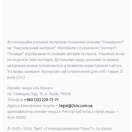
android
apple
smart tv
samsung smart tv
Всі комерційні рекламні матеріали позначені словами "Спецпроєкт"
чи "Партнерський матеріал". Матеріали з позначкою "Експерт",
"Позиція" відображають позицію авторів та героїв. Редакція може
не поділяти їхніх поглядів. Детальніше щодо реклами та правил
цитування можна ознайомитись в правилах користування сайтом.
Усі права захищені.
Матеріали сайту призначені для осіб старше
21
року (21+)
Онлайн-медіа «24 Канал»
пл. Галицька, буд. 15, м. Львів, 79008
Телефон
+380 (32) 229-77-77
Адреса електронної пошти —
legal@24tv.com.ua
Ідентифікатор онлайн-медіа в Реєстрі суб'єктів у сфері медіа —
R40-06057
© 2005—2026,
ПрАТ «Телерадіокомпанія "Люкс"», 24 Канал.