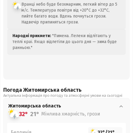
Вранці небо буде безхмарним, легкий вітер до 5
м/с. Температура повітря від +20°C до +32°C,
пийте багато води. Вдень почнуться грози.
Надвечір припиняться грози.
Народні прикмети:
"Пимена. Лелеки відлітають у
теплі краї. Якщо відлетіли до цього дня — зима буде
ранньою."
Погода Житомирська
область
Актуальна інформація про погоду та атмосферні умови на сьогодні
Житомирська
область
32°
21°
Мінлива хмарність, грози
Бердичів
32°
/
21°