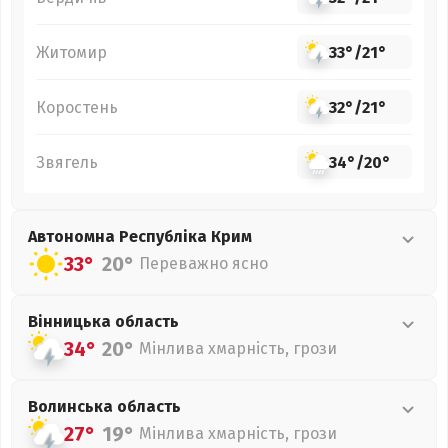
Житомир
33°
/
21°
Коростень
32°
/
21°
Звягель
34°
/
20°
Автономна Республіка Крим
33°
20°
Переважно ясно
Вінницька
область
34°
20°
Мінлива хмарність, грози
Волинська
область
27°
19°
Мінлива хмарність, грози