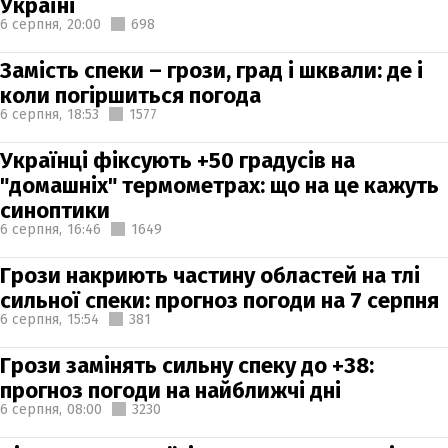
Україні
6 серпня,
20:00
698
Замість спеки – грози, град і шквали: де і
коли погіршиться погода
6 серпня,
18:53
1577
Українці фіксують +50 градусів на
"домашніх" термометрах: що на це кажуть
синоптики
6 серпня,
16:46
1649
Грози накриють частину областей на тлі
сильної спеки: прогноз погоди на 7 серпня
6 серпня,
15:54
381
Грози замінять сильну спеку до +38:
прогноз погоди на найближчі дні
6 серпня,
08:00
3230