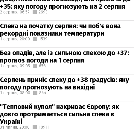
+35: яку погоду прогнозують на 2 серпня
2 серпня,
06:57
2693
Спека на початку серпня: чи поб'є вона
рекордні показники температури
1 серпня,
20:00
1539
Без опадів, але із сильною спекою до +37:
прогноз погоди на 1 серпня
1 серпня,
09:05
656
Серпень приніс спеку до +38 градусів: яку
погоду прогнозують на вихідні
1 серпня,
08:00
844
"Тепловий купол" накриває Європу: як
довго протримається сильна спека в
Україні
31 липня,
20:00
10911