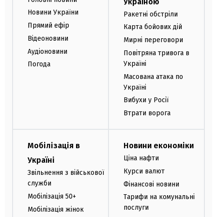
Україною
Новини України
Ракетні обстріли
Прямий ефір
Карта бойових дій
Відеоновини
Мирні переговори
Аудіоновини
Повітряна тривога в
Україні
Погода
Масована атака по
Україні
Вибухи у Росії
Втрати ворога
Мобілізація в
Новини економіки
Ціна нафти
Україні
Курси валют
Звільнення з військової
служби
Фінансові новини
Мобілізація 50+
Тарифи на комунальні
послуги
Мобілізація жінок