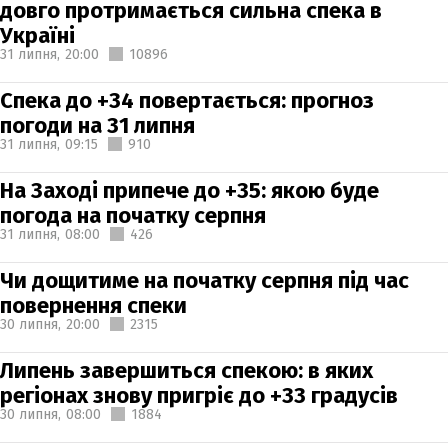
довго протримається сильна спека в
Україні
31 липня,
20:00
10896
Спека до +34 повертається: прогноз
погоди на 31 липня
31 липня,
09:15
910
На Заході припече до +35: якою буде
погода на початку серпня
31 липня,
08:00
426
Чи дощитиме на початку серпня під час
повернення спеки
30 липня,
20:00
2315
Липень завершиться спекою: в яких
регіонах знову пригріє до +33 градусів
30 липня,
08:00
1884