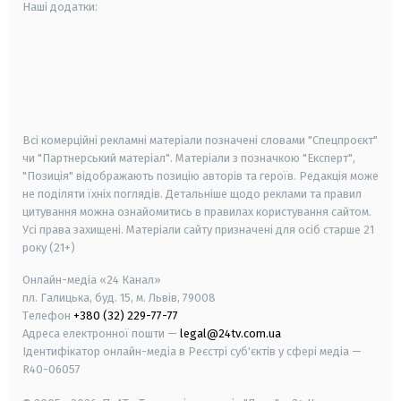
Наші додатки:
android
apple
smart tv
samsung smart tv
Всі комерційні рекламні матеріали позначені словами "Спецпроєкт"
чи "Партнерський матеріал". Матеріали з позначкою "Експерт",
"Позиція" відображають позицію авторів та героїв. Редакція може
не поділяти їхніх поглядів. Детальніше щодо реклами та правил
цитування можна ознайомитись в правилах користування сайтом.
Усі права захищені.
Матеріали сайту призначені для осіб старше
21
року (21+)
Онлайн-медіа «24 Канал»
пл. Галицька, буд. 15, м. Львів, 79008
Телефон
+380 (32) 229-77-77
Адреса електронної пошти —
legal@24tv.com.ua
Ідентифікатор онлайн-медіа в Реєстрі суб'єктів у сфері медіа —
R40-06057