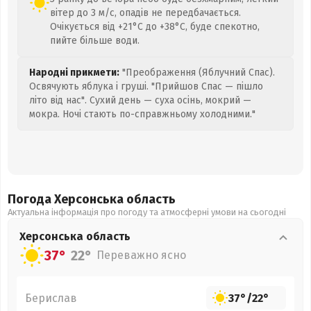
вітер до 3 м/с, опадів не передбачається.
Очікується від +21°C до +38°C, буде спекотно,
пийте більше води.
Народні прикмети:
"Преображення (Яблучний Спас).
Освячують яблука і груші. "Прийшов Спас — пішло
літо від нас". Сухий день — суха осінь, мокрий —
мокра. Ночі стають по-справжньому холодними."
Погода Херсонська
область
Актуальна інформація про погоду та атмосферні умови на сьогодні
Херсонська
область
37°
22°
Переважно ясно
Берислав
37°
/
22°