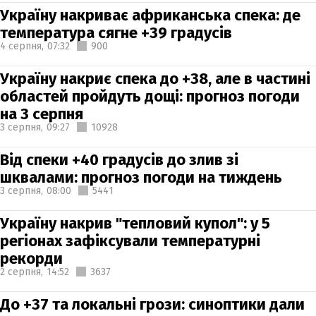
Україну накриває африканська спека: де
температура сягне +39 градусів
4 серпня,
07:32
900
Україну накриє спека до +38, але в частині
областей пройдуть дощі: прогноз погоди
на 3 серпня
3 серпня,
09:27
10928
Від спеки +40 градусів до злив зі
шквалами: прогноз погоди на тиждень
3 серпня,
08:00
5441
Україну накрив "тепловий купол": у 5
регіонах зафіксували температурні
рекорди
2 серпня,
14:52
3637
До +37 та локальні грози: синоптики дали