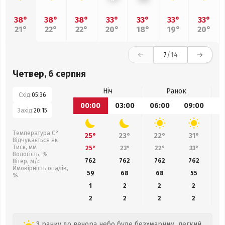
38°
38°
38°
33°
33°
33°
33°
21°
22°
22°
20°
18°
19°
20°
7
/14
Четвер, 6 серпня
Ніч
Ранок
Схід:
05:36
00:00
03:00
06:00
09:00
1
Захід:
20:15
Температура С°
25°
23°
22°
31°
Відчувається як
Тиск, мм
25°
23°
22°
33°
Вологість, %
762
762
762
762
Вітер, м/с
Ймовірність опадів,
59
68
68
55
%
1
2
2
2
2
2
2
2
З ранку до вечора небо буде безхмарним, легкий