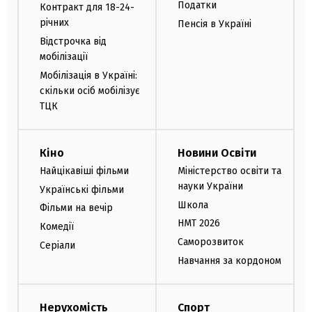
Податки
Контракт для 18-24-
річних
Пенсія в Україні
Відстрочка від
мобілізації
Мобілізація в Україні:
скільки осіб мобілізує
ТЦК
Кіно
Новини Освіти
Найцікавіші фільми
Міністерство освіти та
науки України
Українські фільми
Школа
Фільми на вечір
НМТ 2026
Комедії
Саморозвиток
Серіали
Навчання за кордоном
Нерухомість
Спорт