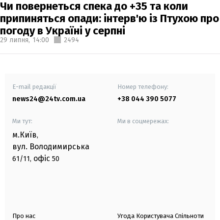
Чи повернеться спека до +35 та коли
припиняться опади: інтерв'ю із Птухою про
погоду в Україні у серпні
29 липня,
14:00
2494
E-mail редакції
Номер телефону:
news24@24tv.com.ua
+38 044 390 5077
Ми тут:
Ми в соцмережах:
м.Київ
,
вул. Володимирська
офіс
61/11,
50
Про нас
Угода Користувача Спільноти