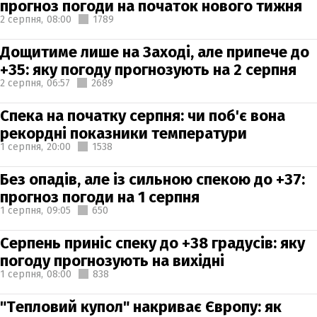
прогноз погоди на початок нового тижня
2 серпня,
08:00
1789
Дощитиме лише на Заході, але припече до
+35: яку погоду прогнозують на 2 серпня
2 серпня,
06:57
2689
Спека на початку серпня: чи поб'є вона
рекордні показники температури
1 серпня,
20:00
1538
Без опадів, але із сильною спекою до +37:
прогноз погоди на 1 серпня
1 серпня,
09:05
650
Серпень приніс спеку до +38 градусів: яку
погоду прогнозують на вихідні
1 серпня,
08:00
838
"Тепловий купол" накриває Європу: як