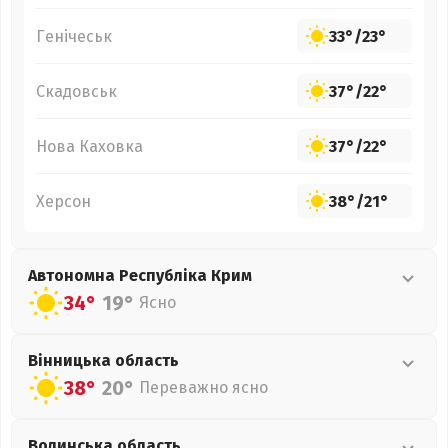
Генічеськ
33°
/
23°
Скадовськ
37°
/
22°
Нова Каховка
37°
/
22°
Херсон
38°
/
21°
Автономна Республіка Крим
34°
19°
Ясно
Вінницька
область
38°
20°
Переважно ясно
Волинська
область