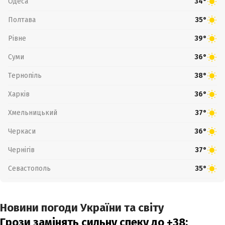
Одеса
34°
Полтава
35°
Рівне
39°
Суми
36°
Тернопіль
38°
Харків
36°
Хмельницький
37°
Черкаси
36°
Чернігів
37°
Севастополь
35°
Новини погоди України та світу
Грози замінять сильну спеку до +38: