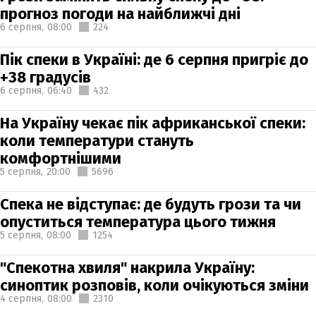
прогноз погоди на найближчі дні
6 серпня,
08:00
224
Пік спеки в Україні: де 6 серпня пригріє до
+38 градусів
6 серпня,
06:40
432
На Україну чекає пік африканської спеки:
коли температури стануть
комфортнішими
5 серпня,
20:00
5696
Спека не відступає: де будуть грози та чи
опуститься температура цього тижня
5 серпня,
08:00
1254
"Спекотна хвиля" накрила Україну:
синоптик розповів, коли очікуються зміни
4 серпня,
08:00
2310