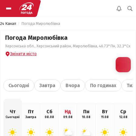
24 Канал
Погода Миролюбівка
Погода Миролюбівка
Херсонська обл., Херсонський район, Миролюбівка, 46.73°Пн, 32.3°Сх
Змінити місто
Сьогодні
Завтра
Вчора
По годинах
Тиж
Чт
Пт
Сб
Нд
Пн
Вт
Ср
Сьогодні
Завтра
08.08
09.08
10.08
11.08
12.08