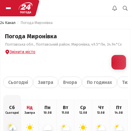
24 Канал
Погода Миронівка
Погода Миронівка
Полтавська обл., Полтавський район, Миронівка, 49.5°Пн, 34.94°Сх
Змінити місто
Сьогодні
Завтра
Вчора
По годинах
Тиж
Сб
Нд
Пн
Вт
Ср
Чт
Пт
Сьогодні
Завтра
10.08
11.08
12.08
13.08
14.08