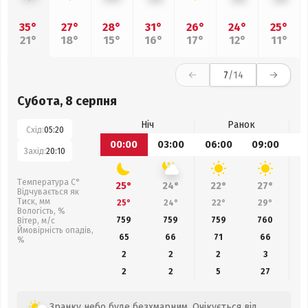
35°
27°
28°
31°
26°
24°
25°
21°
18°
15°
16°
17°
12°
11°
7
/14
Субота, 8 серпня
Ніч
Ранок
Схід:
05:20
00:00
03:00
06:00
09:00
1
Захід:
20:10
Температура С°
25°
24°
22°
27°
Відчувається як
Тиск, мм
25°
24°
22°
29°
Вологість, %
759
759
759
760
Вітер, м/с
Ймовірність опадів,
65
66
71
66
%
2
2
2
3
2
2
5
27
Зранку небо буде безхмарним. Очікується від