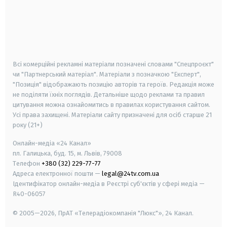
android
apple
smart tv
samsung smart tv
Всі комерційні рекламні матеріали позначені словами "Спецпроєкт"
чи "Партнерський матеріал". Матеріали з позначкою "Експерт",
"Позиція" відображають позицію авторів та героїв. Редакція може
не поділяти їхніх поглядів. Детальніше щодо реклами та правил
цитування можна ознайомитись в правилах користування сайтом.
Усі права захищені.
Матеріали сайту призначені для осіб старше
21
року (21+)
Онлайн-медіа «24 Канал»
пл. Галицька, буд. 15, м. Львів, 79008
Телефон
+380 (32) 229-77-77
Адреса електронної пошти —
legal@24tv.com.ua
Ідентифікатор онлайн-медіа в Реєстрі суб'єктів у сфері медіа —
R40-06057
© 2005—2026,
ПрАТ «Телерадіокомпанія "Люкс"», 24 Канал.