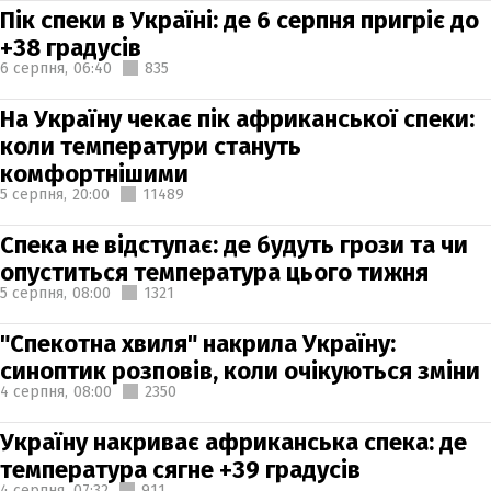
Пік спеки в Україні: де 6 серпня пригріє до
+38 градусів
6 серпня,
06:40
835
На Україну чекає пік африканської спеки:
коли температури стануть
комфортнішими
5 серпня,
20:00
11489
Спека не відступає: де будуть грози та чи
опуститься температура цього тижня
5 серпня,
08:00
1321
"Спекотна хвиля" накрила Україну:
синоптик розповів, коли очікуються зміни
4 серпня,
08:00
2350
Україну накриває африканська спека: де
температура сягне +39 градусів
4 серпня,
07:32
911