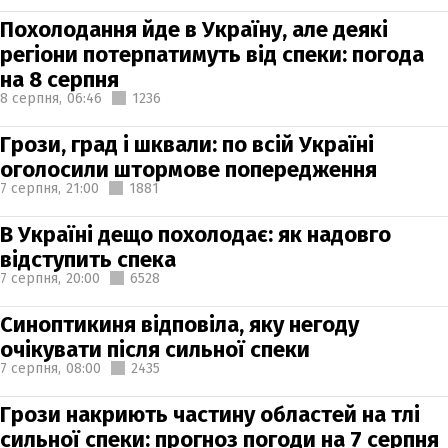
Похолодання йде в Україну, але деякі
регіони потерпатимуть від спеки: погода
на 8 серпня
8 серпня,
06:46
1236
Грози, град і шквали: по всій Україні
оголосили штормове попередження
7 серпня,
21:00
1881
В Україні дещо похолодає: як надовго
відступить спека
7 серпня,
20:00
6528
Синоптикиня відповіла, яку негоду
очікувати після сильної спеки
7 серпня,
08:00
2435
Грози накриють частину областей на тлі
сильної спеки: прогноз погоди на 7 серпня