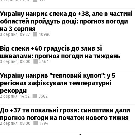
Україну накриє спека до +38, але в частині
областей пройдуть дощі: прогноз погоди
на 3 серпня
3 серпня,
09:27
10986
Від спеки +40 градусів до злив зі
шквалами: прогноз погоди на тиждень
3 серпня,
08:00
5464
Україну накрив "тепловий купол": у 5
регіонах зафіксували температурні
рекорди
2 серпня,
14:52
3682
До +37 та локальні грози: синоптики дали
прогноз погоди на початок нового тижня
2 серпня,
08:00
1794