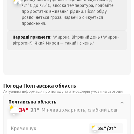
+21°C до +35°C, висока температура, подбайте
про достатнє вживання рідини. Після обіду
розпочнеться гроза. Надвечір очікується
прояснення.
Народні прикмети:
"Мирона. Вітряний день ("Мирон-
вітрогон"). Який Мирон — такий і січень."
Погода Полтавська
область
Актуальна інформація про погоду та атмосферні умови на сьогодні
Полтавська
область
34°
21°
Мінлива хмарність, слабкий дощ
Кременчук
34°
/
21°