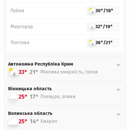
Лубни
30°
/
18°
Миргород
32°
/
19°
Полтава
36°
/
21°
Автономна Республіка Крим
33°
21°
Мінлива хмарність, грози
Вінницька
область
25°
17°
Похмуро, зливи
Волинська
область
25°
14°
Хмарно