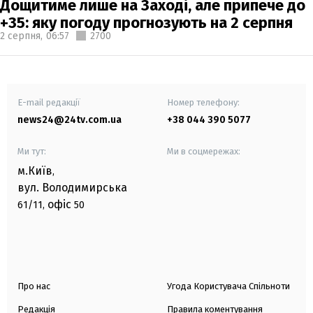
Дощитиме лише на Заході, але припече до
+35: яку погоду прогнозують на 2 серпня
2 серпня,
06:57
2700
E-mail редакції
Номер телефону:
news24@24tv.com.ua
+38 044 390 5077
Ми тут:
Ми в соцмережах:
м.Київ
,
вул. Володимирська
офіс
61/11,
50
Про нас
Угода Користувача Спільноти
Редакція
Правила коментування