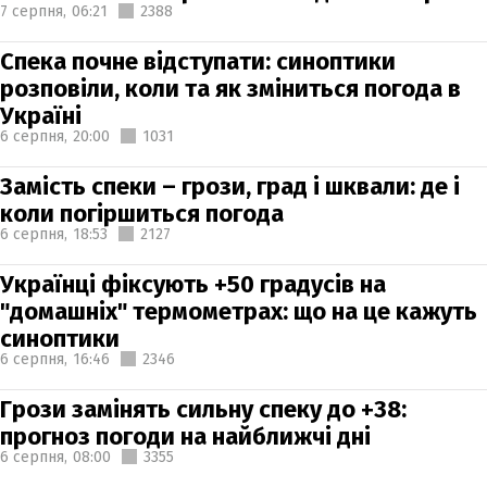
7 серпня,
06:21
2388
Спека почне відступати: синоптики
розповіли, коли та як зміниться погода в
Україні
6 серпня,
20:00
1031
Замість спеки – грози, град і шквали: де і
коли погіршиться погода
6 серпня,
18:53
2127
Українці фіксують +50 градусів на
"домашніх" термометрах: що на це кажуть
синоптики
6 серпня,
16:46
2346
Грози замінять сильну спеку до +38:
прогноз погоди на найближчі дні
6 серпня,
08:00
3355