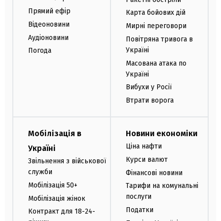
Прямий ефір
Карта бойових дій
Відеоновини
Мирні переговори
Аудіоновини
Повітряна тривога в
Україні
Погода
Масована атака по
Україні
Вибухи у Росії
Втрати ворога
Мобілізація в
Новини економіки
Ціна нафти
Україні
Курси валют
Звільнення з військової
служби
Фінансові новини
Мобілізація 50+
Тарифи на комунальні
послуги
Мобілізація жінок
Податки
Контракт для 18-24-