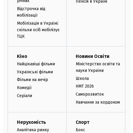
річних
Пенсія в Україні
Відстрочка від
мобілізації
Мобілізація в Україні:
скільки осіб мобілізує
ТЦК
Кіно
Новини Освіти
Найцікавіші фільми
Міністерство освіти та
науки України
Українські фільми
Школа
Фільми на вечір
НМТ 2026
Комедії
Саморозвиток
Серіали
Навчання за кордоном
Нерухомість
Спорт
Аналітика ринку
Бокс