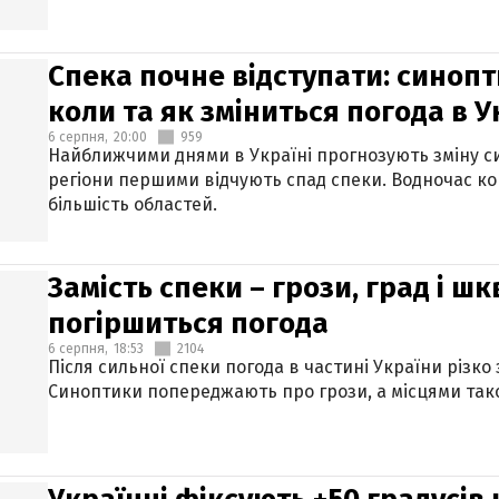
Спека почне відступати: синопт
коли та як зміниться погода в У
6 серпня,
20:00
959
Найближчими днями в Україні прогнозують зміну син
регіони першими відчують спад спеки. Водночас к
більшість областей.
Замість спеки – грози, град і шк
погіршиться погода
6 серпня,
18:53
2104
Після сильної спеки погода в частині України різко
Синоптики попереджають про грози, а місцями тако