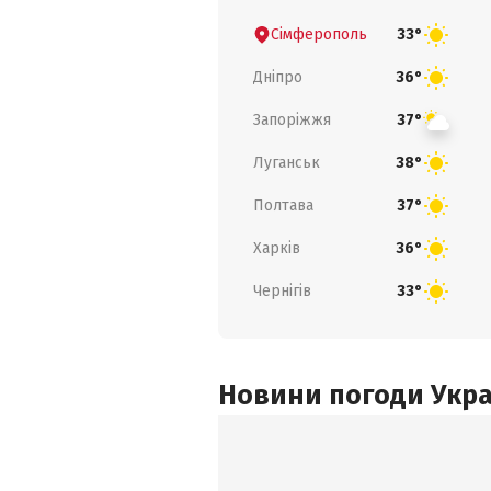
Сімферополь
33°
Дніпро
36°
Запоріжжя
37°
Луганськ
38°
Полтава
37°
Харків
36°
Чернігів
33°
Новини погоди Украї