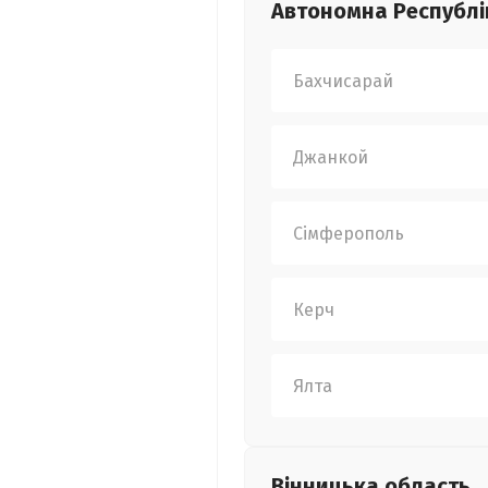
Автономна Республі
Бахчисарай
Джанкой
Сімферополь
Керч
Ялта
Вінницька
область