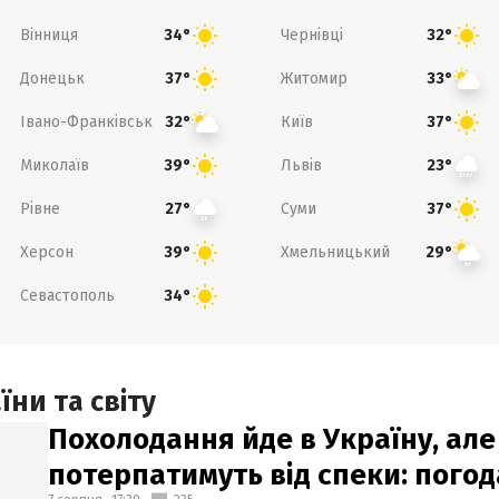
Вінниця
Чернівці
34°
32°
Донецьк
Житомир
37°
33°
Івано-Франківськ
Київ
32°
37°
Миколаїв
Львів
39°
23°
Рівне
Суми
27°
37°
Херсон
Хмельницький
39°
29°
Севастополь
34°
ни та світу
Похолодання йде в Україну, але
потерпатимуть від спеки: погод