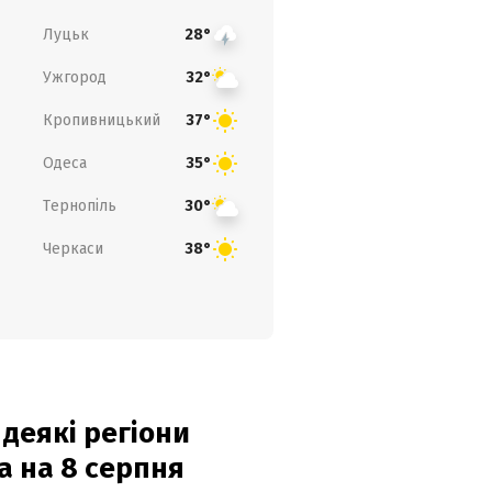
Луцьк
28°
Ужгород
32°
Кропивницький
37°
Одеса
35°
Тернопіль
30°
Черкаси
38°
 деякі регіони
а на 8 серпня