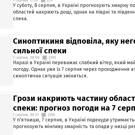
7 серпня,
17:39
235
У суботу, 8 серпня, в Україні прогнозують хмарну п
областей накриють дощі, однак на півдні та півден
спека.
Синоптикиня відповіла, яку нег
сильної спеки
7 серпня,
08:00
2395
Наразі в Україні переважає слабкий вітер, який м
погоду. Однак уже із 7 серпня через проходження 
синоптична ситуація зміниться.
Грози накриють частину областе
спеки: прогноз погоди на 7 сер
7 серпня,
06:21
2356
У п'ятницю, 7 серпня, в Україні подекуди утримаєт
прогнозують мінливу хмарність та опади у низці рег