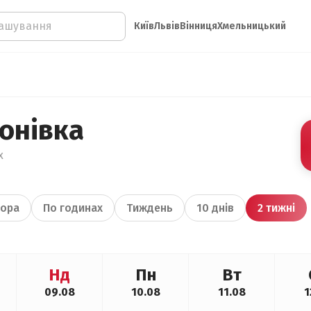
Київ
Львів
Вінниця
Хмельницький
онівка
х
ора
По годинах
Тиждень
10 днів
2 тижні
Нд
Пн
Вт
09.08
10.08
11.08
1