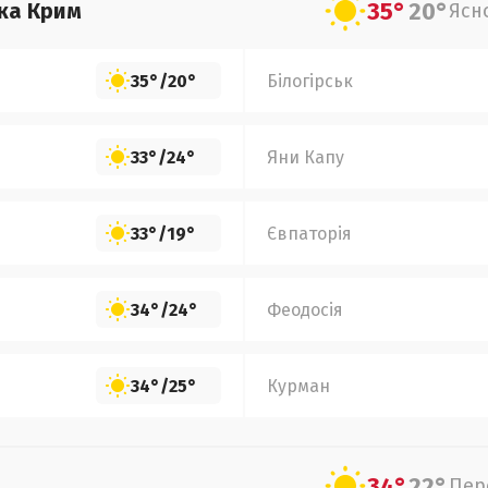
35°
20°
ка Крим
Ясн
35°
/
20°
Білогірськ
33°
/
24°
Яни Капу
33°
/
19°
Євпаторія
34°
/
24°
Феодосія
34°
/
25°
Курман
34°
22°
Пер