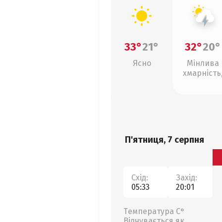
33°
21°
32°
20°
Ясно
Мінлива
хмарність
грози
П'ятниця, 7 серпня
Схід:
Захід:
05:33
20:01
Температура С°
Відчувається як