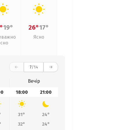
°
19°
26°
17°
еважно
Ясно
ясно
7
/14
Вечір
00
18:00
21:00
°
31°
24°
°
32°
24°