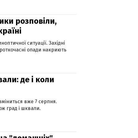
ики розповіли,
країні
оптичної ситуації. Західні
ороткочасні опади накриють
вали: де і коли
 зміниться вже 7 серпня.
ж град і шквали.