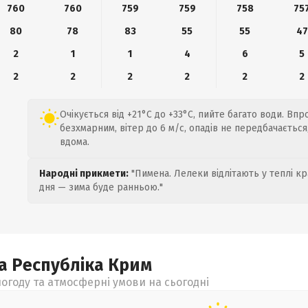
760
760
759
759
758
75
80
78
83
55
55
47
2
1
1
4
6
5
2
2
2
2
2
2
Очікується від +21°C до +33°C, пийте багато води. Вп
безхмарним, вітер до 6 м/с, опадів не передбачаєтьс
вдома.
Народні прикмети:
"Пимена. Лелеки відлітають у теплі кр
дня — зима буде ранньою."
а Республіка Крим
огоду та атмосферні умови на сьогодні