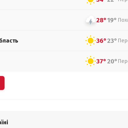
28°
19°
Пох
36°
23°
бласть
Пер
37°
20°
Пер
їні