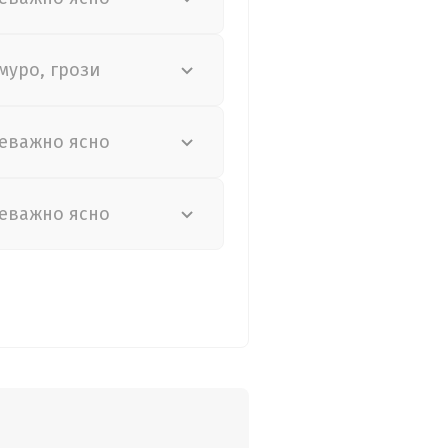
муро, грози
еважно ясно
еважно ясно