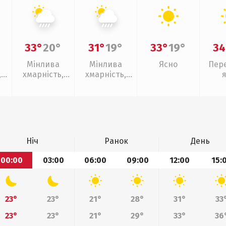
33°
20°
31°
19°
33°
19°
34
Мінлива
Мінлива
Ясно
Пер
,
хмарність,
хмарність,
зливи
зливи
Ніч
Ранок
День
00:00
03:00
06:00
09:00
12:00
15:
23°
23°
21°
28°
31°
33
23°
23°
21°
29°
33°
36