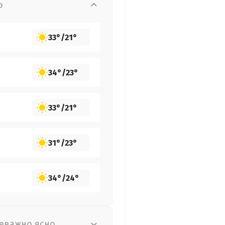
о
33°
/
21°
34°
/
23°
33°
/
21°
31°
/
23°
34°
/
24°
еважно ясно