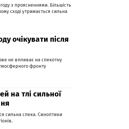
огоду з проясненнями. Більшість
ному сході утримається сильна
оду очікувати після
айже не впливає на спекотну
атмосферного фронту
й на тлі сильної
пня
ься сильна спека. Синоптики
іонів.