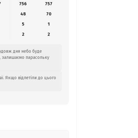
7
756
757
48
70
5
1
2
2
родовж дня небо буде
я, залишаємо парасольку
аї. Якщо відлетіли до цього