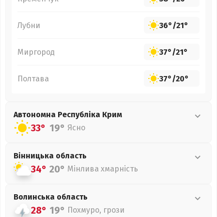
Лубни
36°
/
21°
Миргород
37°
/
21°
Полтава
37°
/
20°
Автономна Республіка Крим
33°
19°
Ясно
Вінницька
область
34°
20°
Мінлива хмарність
Волинська
область
28°
19°
Похмуро, грози