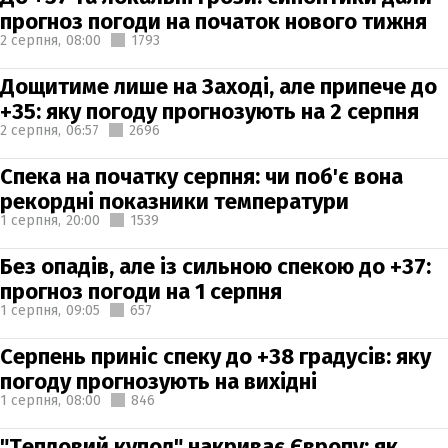
прогноз погоди на початок нового тижня
2 серпня,
08:00
1793
Дощитиме лише на Заході, але припече до
+35: яку погоду прогнозують на 2 серпня
2 серпня,
06:57
2696
Спека на початку серпня: чи поб'є вона
рекордні показники температури
1 серпня,
20:00
1539
Без опадів, але із сильною спекою до +37:
прогноз погоди на 1 серпня
1 серпня,
09:05
657
Серпень приніс спеку до +38 градусів: яку
погоду прогнозують на вихідні
1 серпня,
08:00
846
"Тепловий купол" накриває Європу: як