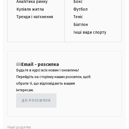
Аналітика ринку
Бокс
Купівля житла
Футбол
Тренди і натхнення
Теніс
Біатлон
Інші види спорту
Email - розсилка
Будьте в курсі всіх новин і оновлень!
Перейдіть на сторінку наших розсилок, щоб
обрати ті, що відповідають вашим
інтересам.
ДО РОЗСИЛОК
Наші додатки: