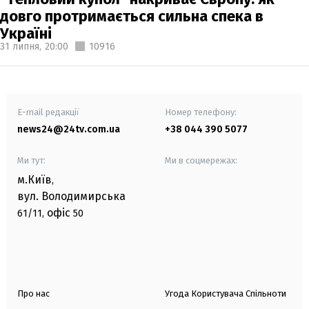
довго протримається сильна спека в
Україні
31 липня,
20:00
10916
E-mail редакції
Номер телефону:
news24@24tv.com.ua
+38 044 390 5077
Ми тут:
Ми в соцмережах:
м.Київ
,
вул. Володимирська
офіс
61/11,
50
Про нас
Угода Користувача Спільноти