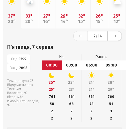
37°
33°
27°
29°
32°
26°
25°
20°
20°
16°
14°
15°
15°
12°
7
/14
П'ятниця, 7 серпня
Ніч
Ранок
Схід:
05:22
00:00
03:00
06:00
09:00
1
Захід:
20:18
Температура С°
25°
23°
21°
28°
Відчувається як
Тиск, мм
25°
23°
21°
29°
Вологість, %
761
761
761
760
Вітер, м/с
Ймовірність опадів,
58
68
73
51
%
2
2
2
1
2
2
2
2