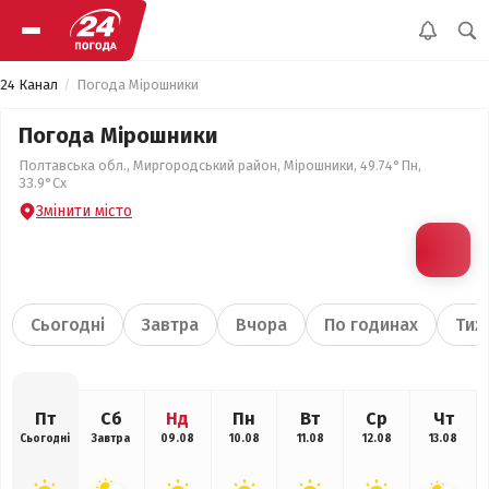
24 Канал
Погода Мірошники
Погода Мірошники
Полтавська обл., Миргородський район, Мірошники, 49.74°Пн,
33.9°Сх
Змінити місто
Сьогодні
Завтра
Вчора
По годинах
Тиж
Пт
Сб
Нд
Пн
Вт
Ср
Чт
Сьогодні
Завтра
09.08
10.08
11.08
12.08
13.08