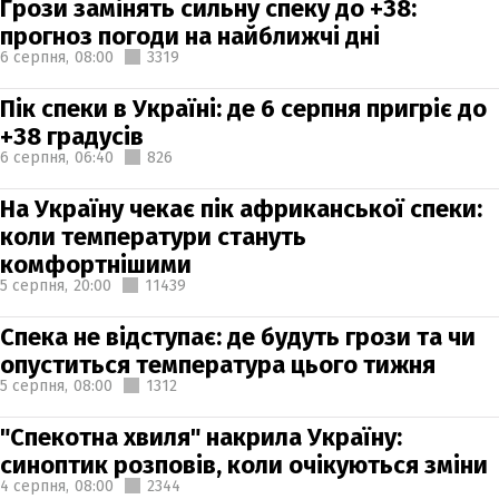
Грози замінять сильну спеку до +38:
прогноз погоди на найближчі дні
6 серпня,
08:00
3319
Пік спеки в Україні: де 6 серпня пригріє до
+38 градусів
6 серпня,
06:40
826
На Україну чекає пік африканської спеки:
коли температури стануть
комфортнішими
5 серпня,
20:00
11439
Спека не відступає: де будуть грози та чи
опуститься температура цього тижня
5 серпня,
08:00
1312
"Спекотна хвиля" накрила Україну:
синоптик розповів, коли очікуються зміни
4 серпня,
08:00
2344