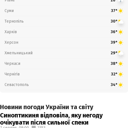
Рівне
26°
Суми
37°
Тернопіль
30°
Харків
36°
Херсон
39°
Хмельницький
29°
Черкаси
38°
Чернігів
32°
Севастополь
34°
Новини погоди України та світу
Синоптикиня відповіла, яку негоду
очікувати після сильної спеки
7 серпня,
08:00
2353