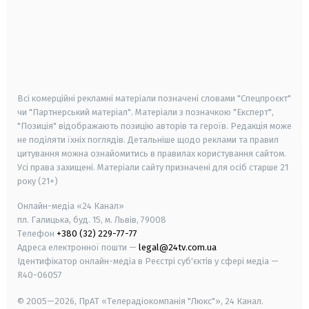
android
apple
smart tv
samsung smart tv
Всі комерційні рекламні матеріали позначені словами "Спецпроєкт"
чи "Партнерський матеріал". Матеріали з позначкою "Експерт",
"Позиція" відображають позицію авторів та героїв. Редакція може
не поділяти їхніх поглядів. Детальніше щодо реклами та правил
цитування можна ознайомитись в правилах користування сайтом.
Усі права захищені.
Матеріали сайту призначені для осіб старше
21
року (21+)
Онлайн-медіа «24 Канал»
пл. Галицька, буд. 15, м. Львів, 79008
Телефон
+380 (32) 229-77-77
Адреса електронної пошти —
legal@24tv.com.ua
Ідентифікатор онлайн-медіа в Реєстрі суб'єктів у сфері медіа —
R40-06057
© 2005—2026,
ПрАТ «Телерадіокомпанія "Люкс"», 24 Канал.