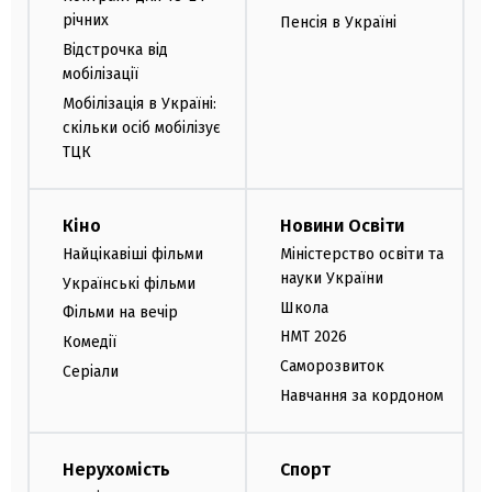
річних
Пенсія в Україні
Відстрочка від
мобілізації
Мобілізація в Україні:
скільки осіб мобілізує
ТЦК
Кіно
Новини Освіти
Найцікавіші фільми
Міністерство освіти та
науки України
Українські фільми
Школа
Фільми на вечір
НМТ 2026
Комедії
Саморозвиток
Серіали
Навчання за кордоном
Нерухомість
Спорт