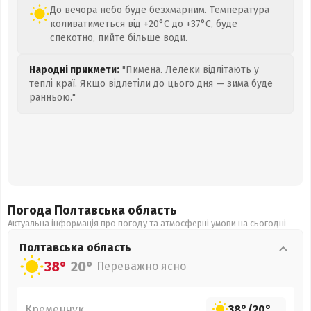
До вечора небо буде безхмарним. Температура
коливатиметься від +20°C до +37°C, буде
спекотно, пийте більше води.
Народні прикмети:
"Пимена. Лелеки відлітають у
теплі краї. Якщо відлетіли до цього дня — зима буде
ранньою."
Погода Полтавська
область
Актуальна інформація про погоду та атмосферні умови на сьогодні
Полтавська
область
38°
20°
Переважно ясно
Кременчук
38°
/
20°