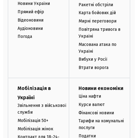
Новини України
Ракетні обстріли
Прямий ефір
Карта бойових дій
Відеоновини
Мирні переговори
Аудіоновини
Повітряна тривога в
Україні
Погода
Масована атака по
Україні
Вибухи у Росії
Втрати ворога
Мобілізація в
Новини економіки
Ціна нафти
Україні
Курси валют
Звільнення з військової
служби
Фінансові новини
Мобілізація 50+
Тарифи на комунальні
послуги
Мобілізація жінок
Податки
Контракт для 18-24-