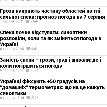
Грози накриють частину областей на тлі
сильної спеки: прогноз погоди на 7 серпня
7 серпня,
06:21
2346
Спека почне відступати: синоптики
розповіли, коли та як зміниться погода в
Україні
6 серпня,
20:00
945
Замість спеки – грози, град і шквали: де і
коли погіршиться погода
6 серпня,
18:53
2082
Українці фіксують +50 градусів на
"домашніх" термометрах: що на це кажуть
синоптики
6 серпня,
16:46
2222