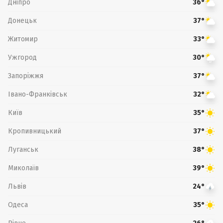
Дніпро
36°
Донецьк
37°
Житомир
33°
Ужгород
30°
Запоріжжя
37°
Івано-Франківськ
32°
Київ
35°
Кропивницький
37°
Луганськ
38°
Миколаїв
39°
Львів
24°
Одеса
35°