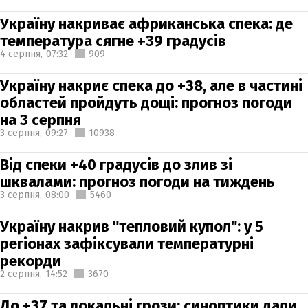
Україну накриває африканська спека: де
температура сягне +39 градусів
4 серпня,
07:32
909
Україну накриє спека до +38, але в частині
областей пройдуть дощі: прогноз погоди
на 3 серпня
3 серпня,
09:27
10938
Від спеки +40 градусів до злив зі
шквалами: прогноз погоди на тиждень
3 серпня,
08:00
5460
Україну накрив "тепловий купол": у 5
регіонах зафіксували температурні
рекорди
2 серпня,
14:52
3670
До +37 та локальні грози: синоптики дали