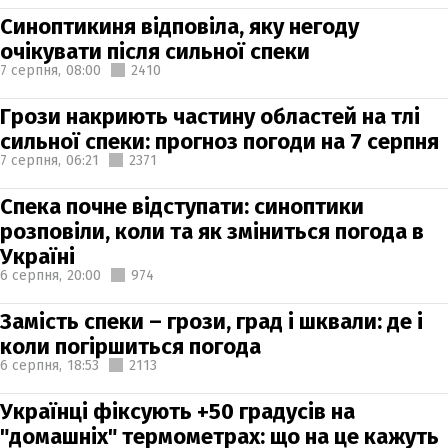
Синоптикиня відповіла, яку негоду
очікувати після сильної спеки
7 серпня,
08:00
2410
Грози накриють частину областей на тлі
сильної спеки: прогноз погоди на 7 серпня
7 серпня,
06:21
2371
Спека почне відступати: синоптики
розповіли, коли та як зміниться погода в
Україні
6 серпня,
20:00
974
Замість спеки – грози, град і шквали: де і
коли погіршиться погода
6 серпня,
18:53
2113
Українці фіксують +50 градусів на
"домашніх" термометрах: що на це кажуть