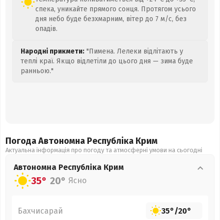
спека, уникайте прямого сонця. Протягом усього
дня небо буде безхмарним, вітер до 7 м/с, без
опадів.
Народні прикмети:
"Пимена. Лелеки відлітають у
теплі краї. Якщо відлетіли до цього дня — зима буде
ранньою."
Погода Автономна Республіка Крим
Актуальна інформація про погоду та атмосферні умови на сьогодні
Автономна Республіка Крим
35°
20°
Ясно
Бахчисарай
35°
/
20°