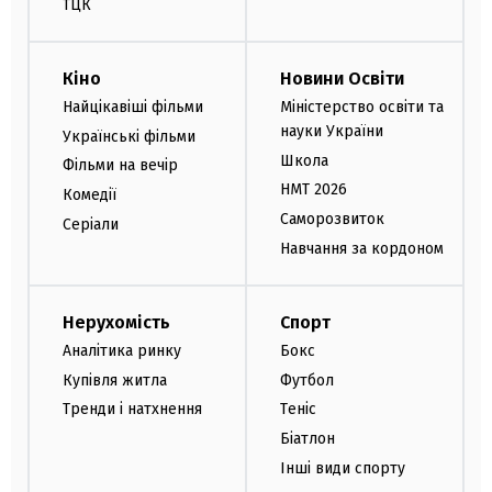
ТЦК
Кіно
Новини Освіти
Найцікавіші фільми
Міністерство освіти та
науки України
Українські фільми
Школа
Фільми на вечір
НМТ 2026
Комедії
Саморозвиток
Серіали
Навчання за кордоном
Нерухомість
Спорт
Аналітика ринку
Бокс
Купівля житла
Футбол
Тренди і натхнення
Теніс
Біатлон
Інші види спорту