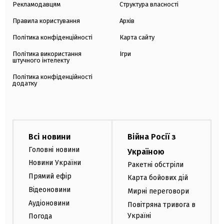
Рекламодавцям
Структура власності
Правила користування
Архів
Політика конфіденційності
Карта сайту
Політика використання
Ігри
штучного інтелекту
Політика конфіденційності
додатку
Всі новини
Війна Росії з
Головні новини
Україною
Новини України
Ракетні обстріли
Прямий ефір
Карта бойових дій
Відеоновини
Мирні переговори
Аудіоновини
Повітряна тривога в
Україні
Погода