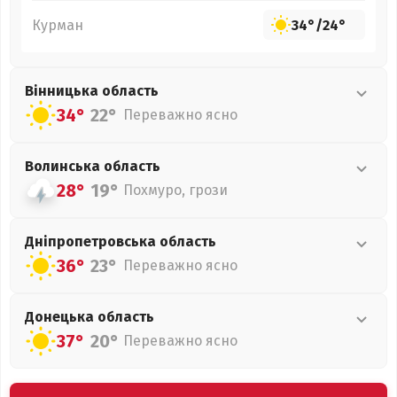
Курман
34°
/
24°
Вінницька
область
34°
22°
Переважно ясно
Волинська
область
28°
19°
Похмуро, грози
Дніпропетровська
область
36°
23°
Переважно ясно
Донецька
область
37°
20°
Переважно ясно