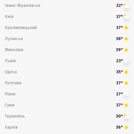
Івано-Франківськ
32°
Київ
37°
Кропивницький
37°
Луганськ
38°
Миколаїв
39°
Львів
23°
Одеса
35°
Полтава
37°
Рівне
27°
Суми
37°
Тернопіль
30°
Харків
36°