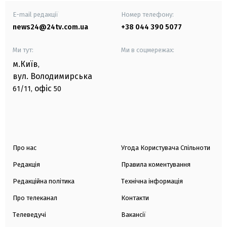
E-mail редакції
Номер телефону:
news24@24tv.com.ua
+38 044 390 5077
Ми тут:
Ми в соцмережах:
м.Київ
,
вул. Володимирська
офіс
61/11,
50
Про нас
Угода Користувача Спільноти
Редакція
Правила коментування
Редакційна політика
Технічна інформація
Про телеканал
Контакти
Телеведучі
Вакансії