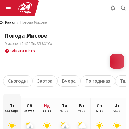
24 Канал
Погода Мисове
Погода Мисове
Мисове, 45.45°Пн, 35.83°Сх
Змінити місто
Сьогодні
Завтра
Вчора
По годинах
Тиж
Пт
Сб
Нд
Пн
Вт
Ср
Чт
Сьогодні
Завтра
09.08
10.08
11.08
12.08
13.08