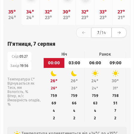
35°
34°
32°
30°
32°
33°
27°
24°
24°
23°
23°
23°
23°
21°
7
/14
П'ятниця, 7 серпня
Ніч
Ранок
Схід:
05:27
00:00
03:00
06:00
09:00
1
Захід:
19:56
Температура С°
26°
26°
24°
30°
Відчувається як
Тиск, мм
26°
26°
24°
31°
Вологість, %
759
759
759
758
Вітер, м/с
Ймовірність опадів,
69
66
63
51
%
4
4
4
7
2
2
2
2
Температура коливатиметься від +24°C до +35°C,