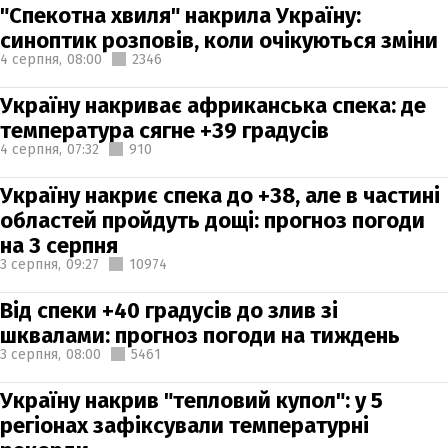
"Спекотна хвиля" накрила Україну:
синоптик розповів, коли очікуються зміни
4 серпня,
08:00
2346
Україну накриває африканська спека: де
температура сягне +39 градусів
4 серпня,
07:32
910
Україну накриє спека до +38, але в частині
областей пройдуть дощі: прогноз погоди
на 3 серпня
3 серпня,
09:27
10974
Від спеки +40 градусів до злив зі
шквалами: прогноз погоди на тиждень
3 серпня,
08:00
5461
Україну накрив "тепловий купол": у 5
регіонах зафіксували температурні