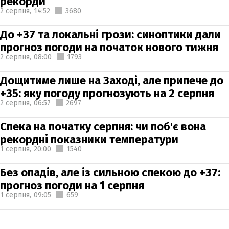
рекорди
2 серпня,
14:52
3680
До +37 та локальні грози: синоптики дали
прогноз погоди на початок нового тижня
2 серпня,
08:00
1793
Дощитиме лише на Заході, але припече до
+35: яку погоду прогнозують на 2 серпня
2 серпня,
06:57
2697
Спека на початку серпня: чи поб'є вона
рекордні показники температури
1 серпня,
20:00
1540
Без опадів, але із сильною спекою до +37:
прогноз погоди на 1 серпня
1 серпня,
09:05
659