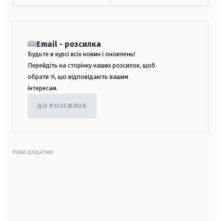
Email - розсилка
Будьте в курсі всіх новин і оновлень!
Перейдіть на сторінку наших розсилок, щоб
обрати ті, що відповідають вашим
інтересам.
ДО РОЗСИЛОК
Наші додатки:
android
apple
smart tv
samsung smart tv