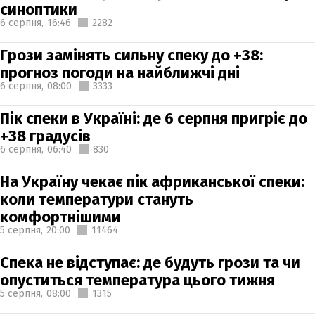
синоптики
6 серпня,
16:46
2282
Грози замінять сильну спеку до +38:
прогноз погоди на найближчі дні
6 серпня,
08:00
3333
Пік спеки в Україні: де 6 серпня пригріє до
+38 градусів
6 серпня,
06:40
830
На Україну чекає пік африканської спеки:
коли температури стануть
комфортнішими
5 серпня,
20:00
11464
Спека не відступає: де будуть грози та чи
опуститься температура цього тижня
5 серпня,
08:00
1315