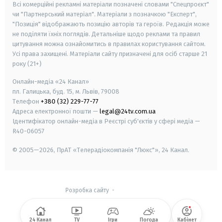
Всі комерційні рекламні матеріали позначені словами "Спецпроєкт"
чи "Партнерський матеріал". Матеріали з позначкою "Експерт",
"Позиція" відображають позицію авторів та героїв. Редакція може
не поділяти їхніх поглядів. Детальніше щодо реклами та правил
цитування можна ознайомитись в правилах користування сайтом.
Усі права захищені.
Матеріали сайту призначені для осіб старше
21
року (21+)
Онлайн-медіа «24 Канал»
пл. Галицька, буд. 15, м. Львів, 79008
Телефон
+380 (32) 229-77-77
Адреса електронної пошти —
legal@24tv.com.ua
Ідентифікатор онлайн-медіа в Реєстрі суб'єктів у сфері медіа —
R40-06057
© 2005—2026,
ПрАТ «Телерадіокомпанія "Люкс"», 24 Канал.
Розробка сайту
-
24 Канал
TV
Ігри
Погода
Кабінет