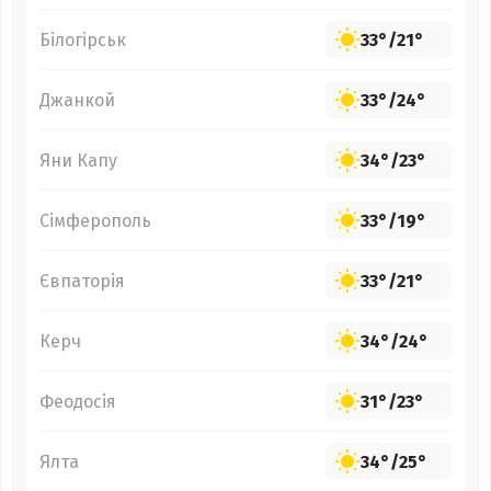
Білогірськ
33°
/
21°
Джанкой
33°
/
24°
Яни Капу
34°
/
23°
Сімферополь
33°
/
19°
Євпаторія
33°
/
21°
Керч
34°
/
24°
Феодосія
31°
/
23°
Ялта
34°
/
25°