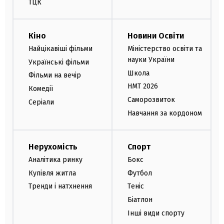
ТЦК
Кіно
Новини Освіти
Найцікавіші фільми
Міністерство освіти та
науки України
Українські фільми
Школа
Фільми на вечір
НМТ 2026
Комедії
Саморозвиток
Серіали
Навчання за кордоном
Нерухомість
Спорт
Аналітика ринку
Бокс
Купівля житла
Футбол
Тренди і натхнення
Теніс
Біатлон
Інші види спорту