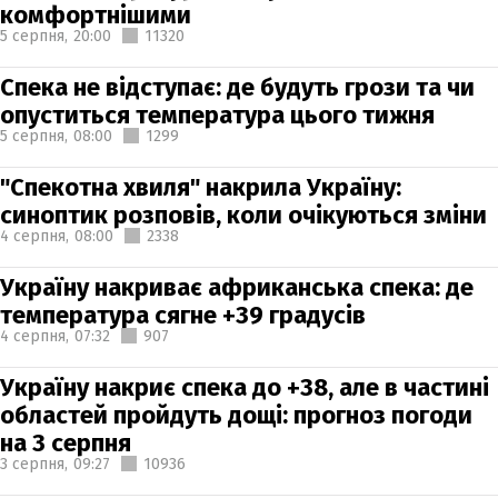
комфортнішими
5 серпня,
20:00
11320
Спека не відступає: де будуть грози та чи
опуститься температура цього тижня
5 серпня,
08:00
1299
"Спекотна хвиля" накрила Україну:
синоптик розповів, коли очікуються зміни
4 серпня,
08:00
2338
Україну накриває африканська спека: де
температура сягне +39 градусів
4 серпня,
07:32
907
Україну накриє спека до +38, але в частині
областей пройдуть дощі: прогноз погоди
на 3 серпня
3 серпня,
09:27
10936