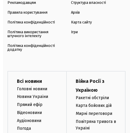
Рекламодавцям
Структура власності
Правила користування
Архів
Політика конфіденційності
Карта сайту
Політика використання
Ігри
штучного інтелекту
Політика конфіденційності
додатку
Всі новини
Війна Росії з
Головні новини
Україною
Новини України
Ракетні обстріли
Прямий ефір
Карта бойових дій
Відеоновини
Мирні переговори
Аудіоновини
Повітряна тривога в
Україні
Погода