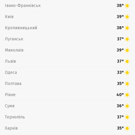
Івано-Франківськ
38°
Київ
39°
Кропивницький
38°
Луганськ
37°
Миколаїв
39°
Львів
37°
Одеса
33°
Полтава
35°
Рівне
40°
Суми
36°
Тернопіль
37°
Харків
35°