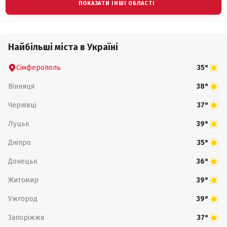
ПОКАЗАТИ ІНШІ ОБЛАСТІ
Найбільші міста в Україні
Сімферополь
35°
Вінниця
38°
Чернівці
37°
Луцьк
39°
Дніпро
35°
Донецьк
36°
Житомир
39°
Ужгород
39°
Запоріжжя
37°