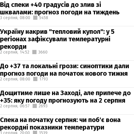
Від спеки +40 градусів до злив зі
шквалами: прогноз погоди на тиждень
3 серпня,
08:00
5458
Україну накрив "тепловий купол": у 5
регіонах зафіксували температурні
рекорди
2 серпня,
14:52
3660
До +37 та локальні грози: синоптики дали
прогноз погоди на початок нового тижня
2 серпня,
08:00
1793
Дощитиме лише на Заході, але припече до
+35: яку погоду прогнозують на 2 серпня
2 серпня,
06:57
2693
Спека на початку серпня: чи поб'є вона
рекордні показники температури
1 серпня,
20:00
1539