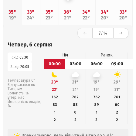
35°
33°
35°
36°
34°
34°
33°
19°
24°
23°
21°
22°
20°
20°
7
/14
Четвер, 6 серпня
Ніч
Ранок
Схід:
05:30
00:00
03:00
06:00
09:00
1
Захід:
20:05
Температура С°
23°
21°
19°
29°
Відчувається як
Тиск, мм
23°
21°
19°
31°
Вологість, %
762
762
762
761
Вітер, м/с
Ймовірність опадів,
83
88
89
60
%
1
0
1
2
2
2
2
2
Зранку хмарно, ледь відчутний вітер до 5 м/с.