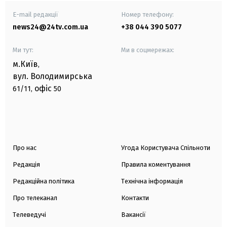
E-mail редакції
Номер телефону:
news24@24tv.com.ua
+38 044 390 5077
Ми тут:
Ми в соцмережах:
м.Київ
,
вул. Володимирська
офіс
61/11,
50
Про нас
Угода Користувача Спільноти
Редакція
Правила коментування
Редакційна політика
Технічна інформація
Про телеканал
Контакти
Телеведучі
Вакансії