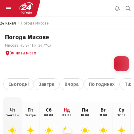
24 Канал
Погода Мисове
Погода Мисове
Мисове, 45.87°Пн, 34.7°Сх
Змінити місто
Сьогодні
Завтра
Вчора
По годинах
Тиж
Чт
Пт
Сб
Нд
Пн
Вт
Ср
Сьогодні
Завтра
08.08
09.08
10.08
11.08
12.08