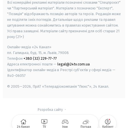
Всі комерційні рекламні матеріали позначені словами "Спецпроєкт"
чи "Партнерський матеріал". Матеріали з позначкою "Експерт",
"Позиція" відображають позицію авторів та героїв. Редакція може
не поділяти їхніх поглядів. Детальніше щодо реклами та правил
цитування можна ознайомитись в правилах користування сайтом.
Усі права захищені.
Матеріали сайту призначені для осіб старше
21
року (21+)
Онлайн-медіа «24 Канал»
пл. Галицька, буд. 15, м. Львів, 79008
Телефон
+380 (32) 229-77-77
Адреса електронної пошти —
legal@24tv.com.ua
Ідентифікатор онлайн-медіа в Реєстрі суб'єктів у сфері медіа —
R40-06057
© 2005—2026,
ПрАТ «Телерадіокомпанія "Люкс"», 24 Канал.
Розробка сайту
-
24 Канал
TV
Ігри
Погода
Кабінет