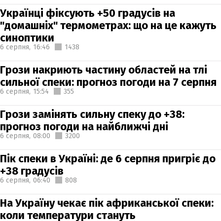
Українці фіксують +50 градусів на
"домашніх" термометрах: що на це кажуть
синоптики
6 серпня,
16:46
1438
Грози накриють частину областей на тлі
сильної спеки: прогноз погоди на 7 серпня
6 серпня,
15:54
355
Грози замінять сильну спеку до +38:
прогноз погоди на найближчі дні
6 серпня,
08:00
3200
Пік спеки в Україні: де 6 серпня пригріє до
+38 градусів
6 серпня,
06:40
808
На Україну чекає пік африканської спеки:
коли температури стануть