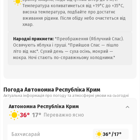
Температура коливатиметься від +19°C до +35°C,
висока температура, подбайте про достатнє
вживання рідини. Після обіду небо очистеться від
хмар.
Народні прикмети:
"Преображення (Яблучний Спас).
Освячують яблука і груші. "Прийшов Спас — пішло
літо від нас". Сухий день — суха осінь, мокрий —
мокра. Ночі стають по-справжньому холодними."
Погода Автономна Республіка Крим
Актуальна інформація про погоду та атмосферні умови на сьогодні
Автономна Республіка Крим
36°
17°
Переважно ясно
Бахчисарай
36°
/
17°