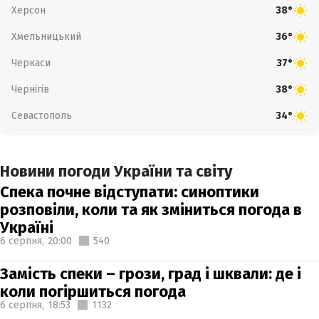
Херсон
38°
Хмельницький
36°
Черкаси
37°
Чернігів
38°
Севастополь
34°
Новини погоди України та світу
Спека почне відступати: синоптики
розповіли, коли та як зміниться погода в
Україні
6 серпня,
20:00
540
Замість спеки – грози, град і шквали: де і
коли погіршиться погода
6 серпня,
18:53
1132