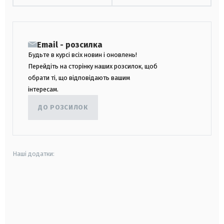
Email - розсилка
Будьте в курсі всіх новин і оновлень!
Перейдіть на сторінку наших розсилок, щоб
обрати ті, що відповідають вашим
інтересам.
ДО РОЗСИЛОК
Наші додатки:
android
apple
smart tv
samsung smart tv