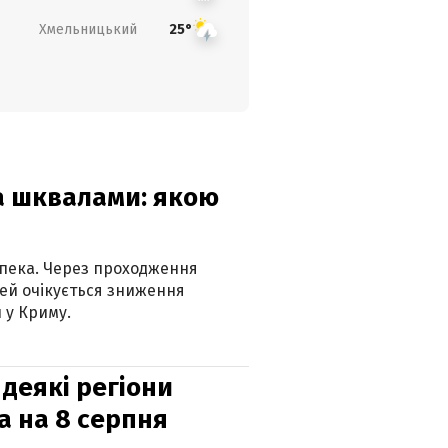
Хмельницький
25°
та шквалами: якою
спека. Через проходження
ей очікується зниження
 у Криму.
 деякі регіони
а на 8 серпня