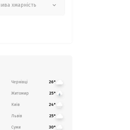
лива хмарність
Чернівці
26°
Житомир
25°
Київ
24°
Львів
25°
Суми
30°