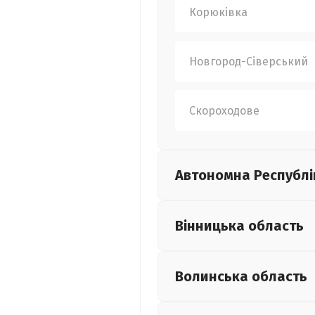
Корюківка
Новгород-Сіверський
Скороходове
Автономна Республі
Вінницька
область
Волинська
область