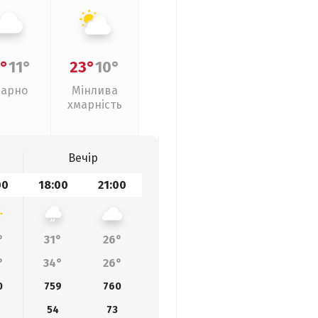
°
11°
23°
10°
арно
Мінлива
хмарність
Вечір
00
18:00
21:00
°
31°
26°
°
34°
26°
0
759
760
54
73