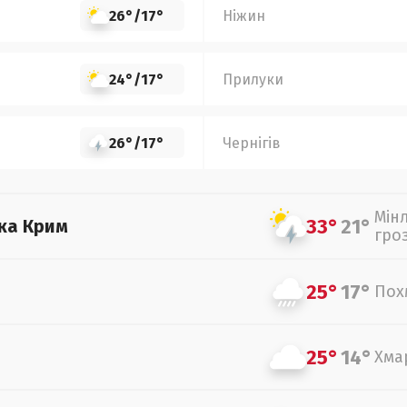
26°
/
17°
Ніжин
24°
/
17°
Прилуки
26°
/
17°
Чернігів
Мін
33°
21°
ка Крим
гро
25°
17°
Пох
25°
14°
Хма