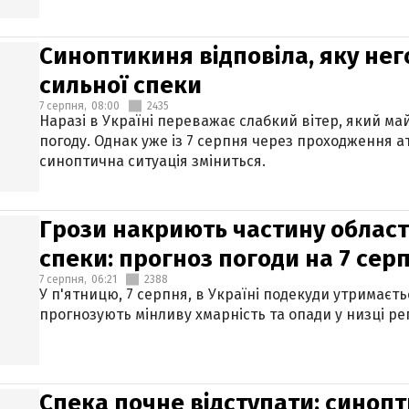
Синоптикиня відповіла, яку нег
сильної спеки
7 серпня,
08:00
2435
Наразі в Україні переважає слабкий вітер, який м
погоду. Однак уже із 7 серпня через проходження 
синоптична ситуація зміниться.
Грози накриють частину областе
спеки: прогноз погоди на 7 сер
7 серпня,
06:21
2388
У п'ятницю, 7 серпня, в Україні подекуди утримаєт
прогнозують мінливу хмарність та опади у низці рег
Спека почне відступати: синопт