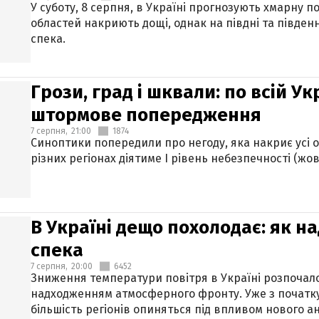
У суботу, 8 серпня, в Україні прогнозують хмарну п
областей накриють дощі, однак на півдні та півден
спека.
Грози, град і шквали: по всій У
штормове попередження
7 серпня,
21:00
1874
Синоптики попередили про негоду, яка накриє усі об
різних регіонах діятиме І рівень небезпечності (жов
В Україні дещо похолодає: як н
спека
7 серпня,
20:00
6452
Зниження температури повітря в Україні розпочалос
надходженням атмосферного фронту. Уже з початку
більшість регіонів опиняться під впливом нового а