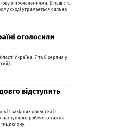
огоду з проясненнями. Більшість
ному сході утримається сильна
країні оголосили
ласті України. 7 та 8 серпня у
тий).
адовго відступить
ь із західних областей із
 наступного робочого тижня
нтициклону.