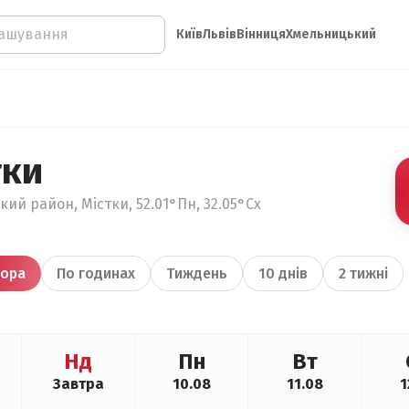
Київ
Львів
Вінниця
Хмельницький
тки
кий район, Містки, 52.01°Пн, 32.05°Сх
ора
По годинах
Тиждень
10 днів
2 тижні
Нд
Пн
Вт
Завтра
10.08
11.08
1