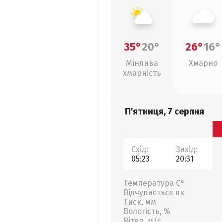
35°
20°
26°
16°
Мінлива
Хмарно
хмарність
П'ятниця, 7 серпня
Схід:
Захід:
05:23
20:31
Температура С°
Відчувається як
Тиск, мм
Вологість, %
Вітер, м/с