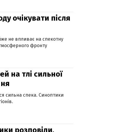
оду очікувати після
айже не впливає на спекотну
атмосферного фронту
й на тлі сильної
пня
ься сильна спека. Синоптики
іонів.
ики розповіли,