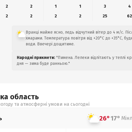
2
2
1
1
3
4
2
2
2
2
25
62
Вранці майже ясно, ледь відчутний вітер до 4 м/с. Піс
хмарами. Температура повітря від +20°C до +35°C, бу
води. Ввечері дощитиме.
Народні прикмети:
"Пимена. Лелеки відлітають у теплі кр
дня — зима буде ранньою."
ька
область
огоду та атмосферні умови на сьогодні
26°
17°
ь
Мін