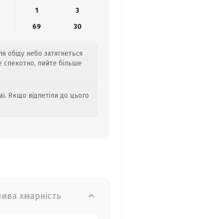
1
3
69
30
ля обіду небо затягнеться
де спекотно, пийте більше
аї. Якщо відлетіли до цього
лива хмарність