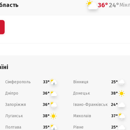
36°
24°
бласть
Мін
їні
Сімферополь
Вінниця
33°
25°
Дніпро
Донецьк
36°
38°
Запоріжжя
Івано-Франківськ
36°
24°
Луганськ
Миколаїв
38°
37°
Полтава
Рівне
35°
25°