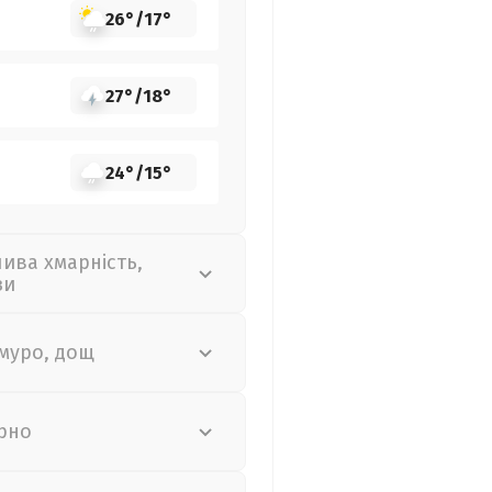
26°
/
17°
27°
/
18°
24°
/
15°
лива хмарність,
зи
муро, дощ
рно