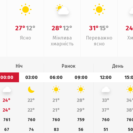
27°
12°
28°
12°
31°
15°
24
Ясно
Мінлива
Переважно
Хм
хмарність
ясно
Ніч
Ранок
День
00:00
03:00
06:00
09:00
12:00
15:
24°
22°
21°
28°
33°
34
24°
22°
21°
29°
37°
38
761
760
760
759
760
76
67
74
83
56
51
50