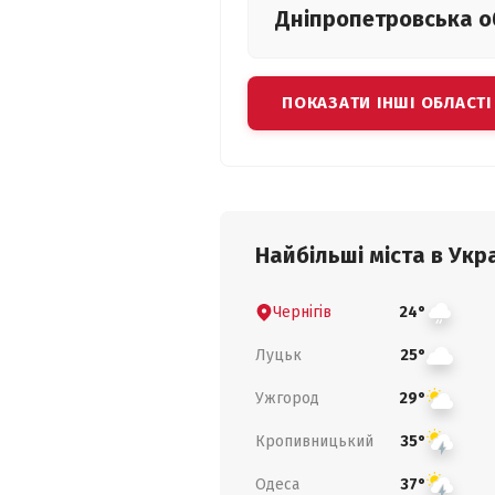
Дніпропетровська
о
ПОКАЗАТИ ІНШІ ОБЛАСТІ
Найбільші міста в Укра
Чернігів
24°
Луцьк
25°
Ужгород
29°
Кропивницький
35°
Одеса
37°