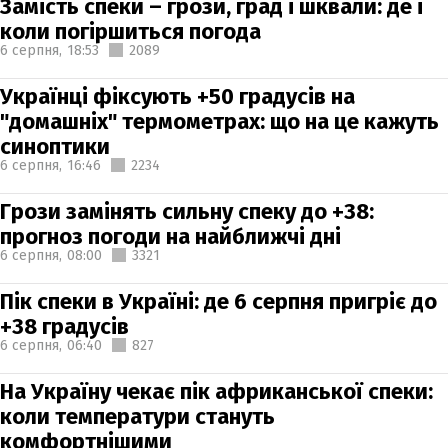
Замість спеки – грози, град і шквали: де і
коли погіршиться погода
6 серпня,
18:53
2089
Українці фіксують +50 градусів на
"домашніх" термометрах: що на це кажуть
синоптики
6 серпня,
16:46
2234
Грози замінять сильну спеку до +38:
прогноз погоди на найближчі дні
6 серпня,
08:00
3321
Пік спеки в Україні: де 6 серпня пригріє до
+38 градусів
6 серпня,
06:40
827
На Україну чекає пік африканської спеки:
коли температури стануть
комфортнішими