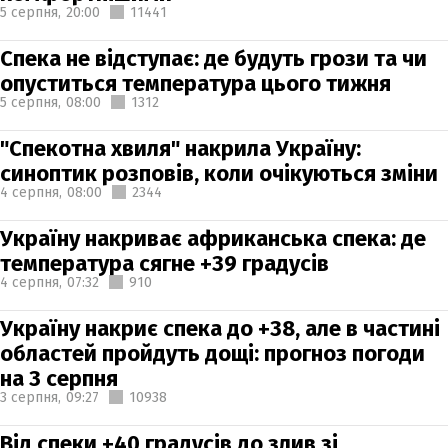
5 серпня,
20:00
11441
Спека не відступає: де будуть грози та чи
опуститься температура цього тижня
5 серпня,
08:00
1312
"Спекотна хвиля" накрила Україну:
синоптик розповів, коли очікуються зміни
4 серпня,
08:00
2344
Україну накриває африканська спека: де
температура сягне +39 градусів
4 серпня,
07:32
910
Україну накриє спека до +38, але в частині
областей пройдуть дощі: прогноз погоди
на 3 серпня
3 серпня,
09:27
10938
Від спеки +40 градусів до злив зі