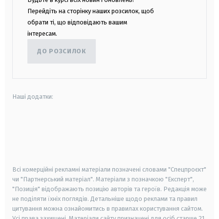
Перейдіть на сторінку наших розсилок, щоб
обрати ті, що відповідають вашим
інтересам.
ДО РОЗСИЛОК
Наші додатки:
android
apple
smart tv
samsung smart tv
Всі комерційні рекламні матеріали позначені словами "Спецпроєкт"
чи "Партнерський матеріал". Матеріали з позначкою "Експерт",
"Позиція" відображають позицію авторів та героїв. Редакція може
не поділяти їхніх поглядів. Детальніше щодо реклами та правил
цитування можна ознайомитись в правилах користування сайтом.
Усі права захищені.
Матеріали сайту призначені для осіб старше
21