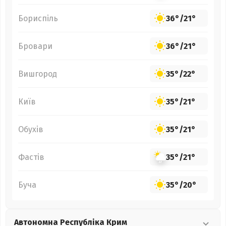
Бориспіль
36°
/
21°
Бровари
36°
/
21°
Вишгород
35°
/
22°
Київ
35°
/
21°
Обухів
35°
/
21°
Фастів
35°
/
21°
Буча
35°
/
20°
Автономна Республіка Крим