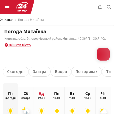
24 Канал
Погода Митаївка
Погода Митаївка
Київська обл., Білоцерківський район, Митаївка, 49.36°Пн, 30.71°Сх
Змінити місто
Сьогодні
Завтра
Вчора
По годинах
Тиж
Пт
Сб
Нд
Пн
Вт
Ср
Чт
Сьогодні
Завтра
09.08
10.08
11.08
12.08
13.08