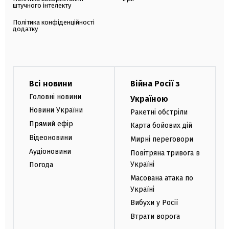
штучного інтелекту
Політика конфіденційності
додатку
Всі новини
Війна Росії з
Головні новини
Україною
Новини України
Ракетні обстріли
Прямий ефір
Карта бойових дій
Відеоновини
Мирні переговори
Аудіоновини
Повітряна тривога в
Україні
Погода
Масована атака по
Україні
Вибухи у Росії
Втрати ворога