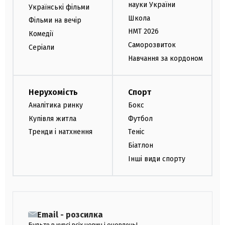
науки України
Українські фільми
Школа
Фільми на вечір
НМТ 2026
Комедії
Саморозвиток
Серіали
Навчання за кордоном
Нерухомість
Спорт
Аналітика ринку
Бокс
Купівля житла
Футбол
Тренди і натхнення
Теніс
Біатлон
Інші види спорту
Email - розсилка
Будьте в курсі всіх новин і оновлень!