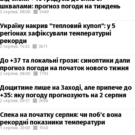
шквалами: прогноз погоди на тиждень
3 серпня,
08:00
5460
Україну накрив "тепловий купол": у 5
регіонах зафіксували температурні
рекорди
2 серпня,
14:52
3671
До +37 та локальні грози: синоптики дали
прогноз погоди на початок нового тижня
2 серпня,
08:00
1793
Дощитиме лише на Заході, але припече до
+35: яку погоду прогнозують на 2 серпня
2 серпня,
06:57
2696
Спека на початку серпня: чи поб'є вона
рекордні показники температури
1 серпня,
20:00
1540