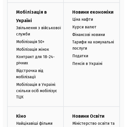
Мобілізація в
Новини економіки
Ціна нафти
Україні
Курси валют
Звільнення з військової
служби
Фінансові новини
Мобілізація 50+
Тарифи на комунальні
послуги
Мобілізація жінок
Податки
Контракт для 18-24-
річних
Пенсія в Україні
Відстрочка від
мобілізації
Мобілізація в Україні:
скільки осіб мобілізує
ТЦК
Кіно
Новини Освіти
Найцікавіші фільми
Міністерство освіти та