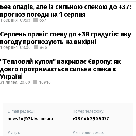
Без опадів, але із сильною спекою до +37:
прогноз погоди на 1 серпня
1 серпня,
09:05
657
Серпень приніс спеку до +38 градусів: яку
погоду прогнозують на вихідні
1 серпня,
08:00
846
"Тепловий купол" накриває Європу: як
довго протримається сильна спека в
Україні
31 липня,
20:00
10916
E-mail редакції
Номер телефону:
news24@24tv.com.ua
+38 044 390 5077
Ми тут:
Ми в соцмережах: