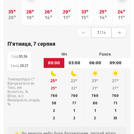
35°
28°
26°
29°
33°
25°
24°
20°
19°
14°
11°
15°
14°
11°
7
/14
П'ятниця, 7 серпня
Ніч
Ранок
Схід:
05:36
00:00
03:00
06:00
09:00
1
Захід:
20:27
Температура С°
25°
22°
21°
27°
Відчувається як
Тиск, мм
25°
22°
21°
27°
Вологість, %
760
760
760
760
Вітер, м/с
Ймовірність опадів,
58
77
80
71
%
2
1
1
1
2
2
2
35
До вечора небо буде безхмарним, легкий вітер