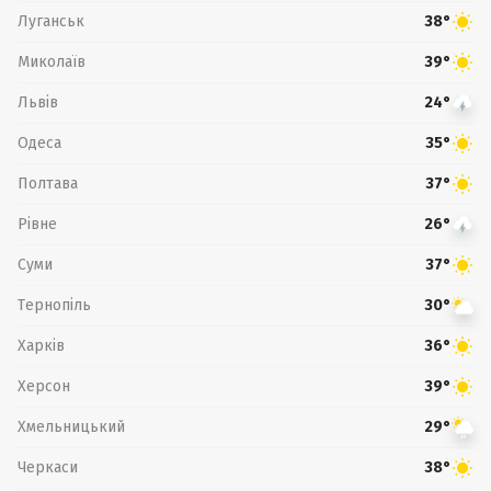
Луганськ
38°
Миколаїв
39°
Львів
24°
Одеса
35°
Полтава
37°
Рівне
26°
Суми
37°
Тернопіль
30°
Харків
36°
Херсон
39°
Хмельницький
29°
Черкаси
38°