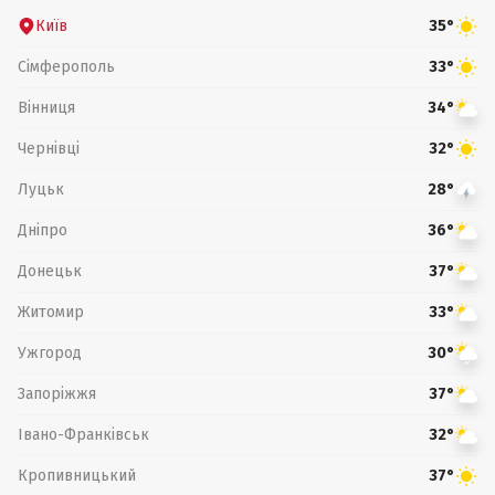
Київ
35°
Сімферополь
33°
Вінниця
34°
Чернівці
32°
Луцьк
28°
Дніпро
36°
Донецьк
37°
Житомир
33°
Ужгород
30°
Запоріжжя
37°
Івано-Франківськ
32°
Кропивницький
37°