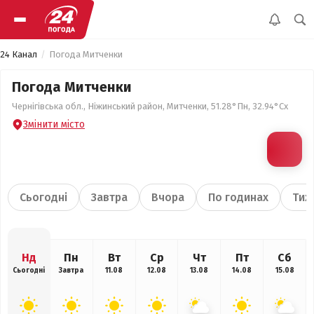
24 Канал
Погода Митченки
Погода Митченки
Чернігівська обл., Ніжинський район, Митченки, 51.28°Пн, 32.94°Сх
Змінити місто
Сьогодні
Завтра
Вчора
По годинах
Тиж
Нд
Пн
Вт
Ср
Чт
Пт
Сб
Сьогодні
Завтра
11.08
12.08
13.08
14.08
15.08