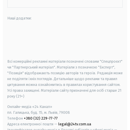
Наші додатки:
android
apple
smart tv
samsung smart tv
Всі комерційні рекламні матеріали позначені словами "Спецпроєкт"
чи "Партнерський матеріал". Матеріали з позначкою "Експерт",
"Позиція" відображають позицію авторів та героїв. Редакція може
не поділяти їхніх поглядів. Детальніше щодо реклами та правил
цитування можна ознайомитись в правилах користування сайтом.
Усі права захищені.
Матеріали сайту призначені для осіб старше
21
року (21+)
Онлайн-медіа «24 Канал»
пл. Галицька, буд. 15, м. Львів, 79008
Телефон
+380 (32) 229-77-77
Адреса електронної пошти —
legal@24tv.com.ua
Ідентифікатор онлайн-медіа в Реєстрі суб'єктів у сфері медіа —