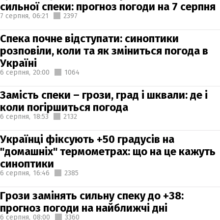
сильної спеки: прогноз погоди на 7 серпня
7 серпня,
06:21
2397
Спека почне відступати: синоптики
розповіли, коли та як зміниться погода в
Україні
6 серпня,
20:00
1064
Замість спеки – грози, град і шквали: де і
коли погіршиться погода
6 серпня,
18:53
2132
Українці фіксують +50 градусів на
"домашніх" термометрах: що на це кажуть
синоптики
6 серпня,
16:46
2385
Грози замінять сильну спеку до +38:
прогноз погоди на найближчі дні
6 серпня,
08:00
3360