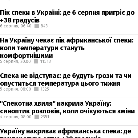
Пік спеки в Україні: де 6 серпня пригріє до
+38 градусів
6 серпня,
06:40
843
На Україну чекає пік африканської спеки:
коли температури стануть
комфортнішими
5 серпня,
20:00
11513
Спека не відступає: де будуть грози та чи
опуститься температура цього тижня
5 серпня,
08:00
1325
"Спекотна хвиля" накрила Україну:
синоптик розповів, коли очікуються зміни
4 серпня,
08:00
2351
Україну накриває африканська спека: де