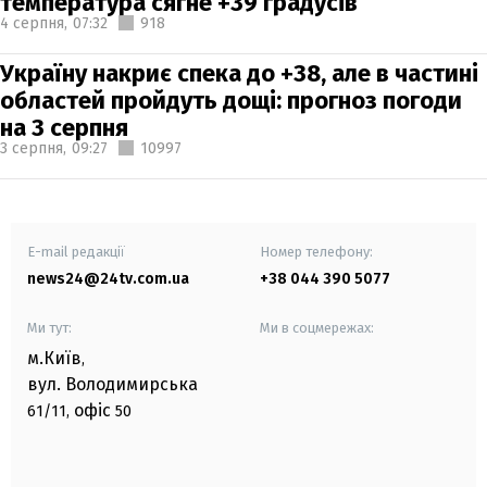
температура сягне +39 градусів
4 серпня,
07:32
918
Україну накриє спека до +38, але в частині
областей пройдуть дощі: прогноз погоди
на 3 серпня
3 серпня,
09:27
10997
E-mail редакції
Номер телефону:
news24@24tv.com.ua
+38 044 390 5077
Ми тут:
Ми в соцмережах:
м.Київ
,
вул. Володимирська
офіс
61/11,
50