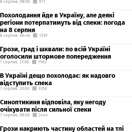
8 серпня,
08:00
977
Похолодання йде в Україну, але деякі
регіони потерпатимуть від спеки: погода
на 8 серпня
8 серпня,
06:46
1339
Грози, град і шквали: по всій Україні
оголосили штормове попередження
7 серпня,
21:00
1962
В Україні дещо похолодає: як надовго
відступить спека
7 серпня,
20:00
9350
Синоптикиня відповіла, яку негоду
очікувати після сильної спеки
7 серпня,
08:00
2444
Грози накриють частину областей на тлі