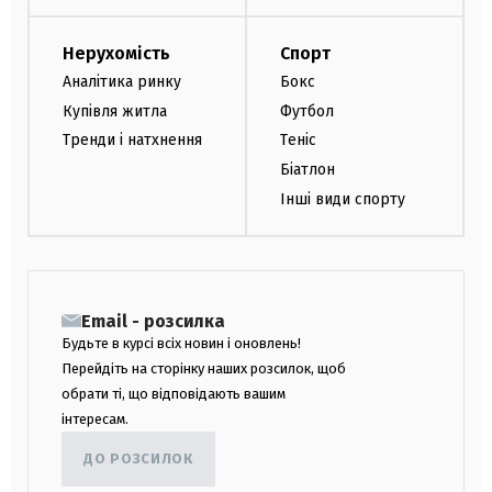
Нерухомість
Спорт
Аналітика ринку
Бокс
Купівля житла
Футбол
Тренди і натхнення
Теніс
Біатлон
Інші види спорту
Email - розсилка
Будьте в курсі всіх новин і оновлень!
Перейдіть на сторінку наших розсилок, щоб
обрати ті, що відповідають вашим
інтересам.
ДО РОЗСИЛОК