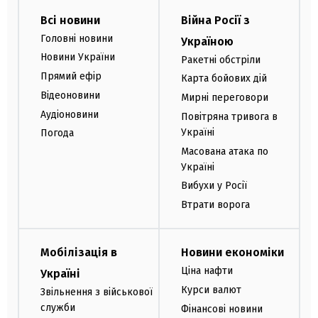
Всі новини
Війна Росії з
Головні новини
Україною
Новини України
Ракетні обстріли
Прямий ефір
Карта бойових дій
Відеоновини
Мирні переговори
Аудіоновини
Повітряна тривога в
Україні
Погода
Масована атака по
Україні
Вибухи у Росії
Втрати ворога
Мобілізація в
Новини економіки
Ціна нафти
Україні
Курси валют
Звільнення з військової
служби
Фінансові новини