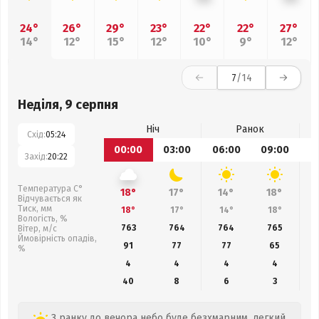
24°
26°
29°
23°
22°
22°
27°
14°
12°
15°
12°
10°
9°
12°
7
/14
Неділя, 9 серпня
Ніч
Ранок
Схід:
05:24
00:00
03:00
06:00
09:00
1
Захід:
20:22
Температура С°
18°
17°
14°
18°
Відчувається як
Тиск, мм
18°
17°
14°
18°
Вологість, %
763
764
764
765
Вітер, м/с
Ймовірність опадів,
91
77
77
65
%
4
4
4
4
40
8
6
3
З ранку до вечора небо буде безхмарним, легкий