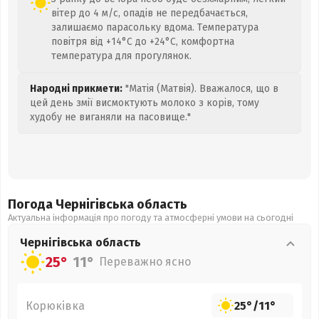
вітер до 4 м/с, опадів не передбачається,
залишаємо парасольку вдома. Температура
повітря від +14°C до +24°C, комфортна
температура для прогулянок.
Народні прикмети:
"Матія (Матвія). Вважалося, що в
цей день змії висмоктують молоко з корів, тому
худобу не виганяли на пасовище."
Погода Чернігівська
область
Актуальна інформація про погоду та атмосферні умови на сьогодні
Чернігівська
область
25°
11°
Переважно ясно
Корюківка
25°
/
11°