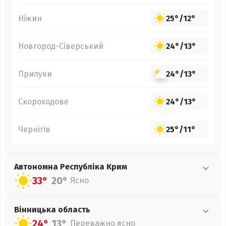
Ніжин
25°
/
12°
Новгород-Сіверський
24°
/
13°
Прилуки
24°
/
13°
Скороходове
24°
/
13°
Чернігів
25°
/
11°
Автономна Республіка Крим
33°
20°
Ясно
Вінницька
область
24°
13°
Переважно ясно