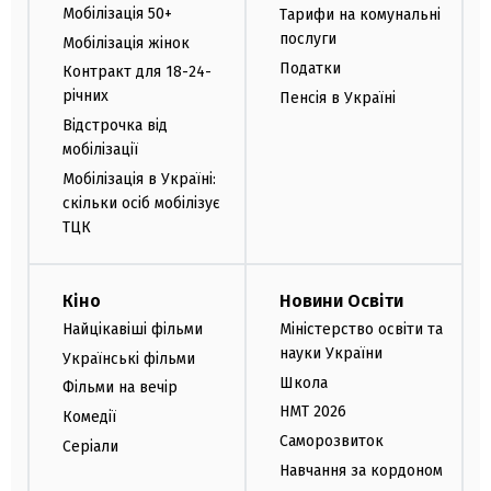
Мобілізація 50+
Тарифи на комунальні
послуги
Мобілізація жінок
Податки
Контракт для 18-24-
річних
Пенсія в Україні
Відстрочка від
мобілізації
Мобілізація в Україні:
скільки осіб мобілізує
ТЦК
Кіно
Новини Освіти
Найцікавіші фільми
Міністерство освіти та
науки України
Українські фільми
Школа
Фільми на вечір
НМТ 2026
Комедії
Саморозвиток
Серіали
Навчання за кордоном