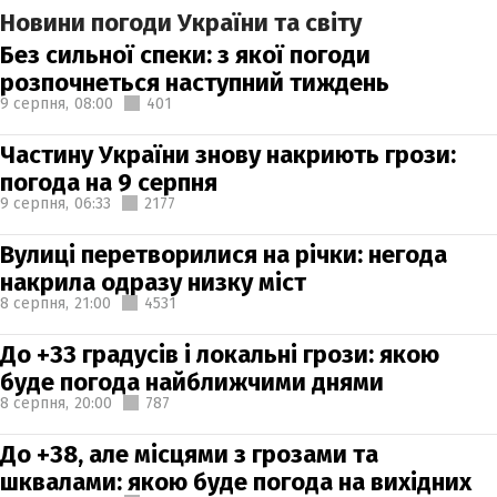
Новини погоди України та світу
Без сильної спеки: з якої погоди
розпочнеться наступний тиждень
9 серпня,
08:00
401
Частину України знову накриють грози:
погода на 9 серпня
9 серпня,
06:33
2177
Вулиці перетворилися на річки: негода
накрила одразу низку міст
8 серпня,
21:00
4531
До +33 градусів і локальні грози: якою
буде погода найближчими днями
8 серпня,
20:00
787
До +38, але місцями з грозами та
шквалами: якою буде погода на вихідних