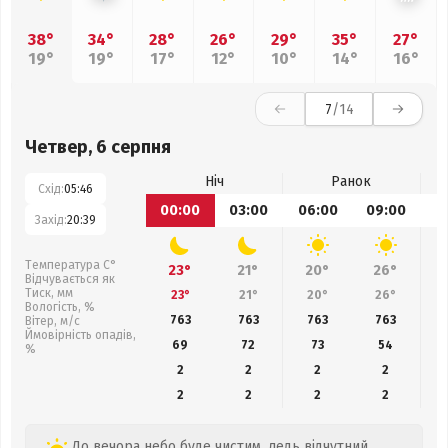
38°
34°
28°
26°
29°
35°
27°
19°
19°
17°
12°
10°
14°
16°
7
/14
Четвер, 6 серпня
Ніч
Ранок
Схід:
05:46
00:00
03:00
06:00
09:00
1
Захід:
20:39
Температура С°
23°
21°
20°
26°
Відчувається як
Тиск, мм
23°
21°
20°
26°
Вологість, %
763
763
763
763
Вітер, м/с
Ймовірність опадів,
69
72
73
54
%
2
2
2
2
2
2
2
2
До вечора небо буде чистим, ледь відчутний