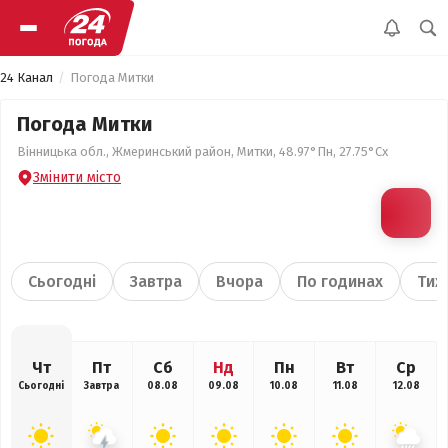
24 Канал
Погода Митки
Погода Митки
Вінницька обл., Жмеринський район, Митки, 48.97°Пн, 27.75°Сх
Змінити місто
Сьогодні
Завтра
Вчора
По годинах
Тиж
Чт
Пт
Сб
Нд
Пн
Вт
Ср
Сьогодні
Завтра
08.08
09.08
10.08
11.08
12.08