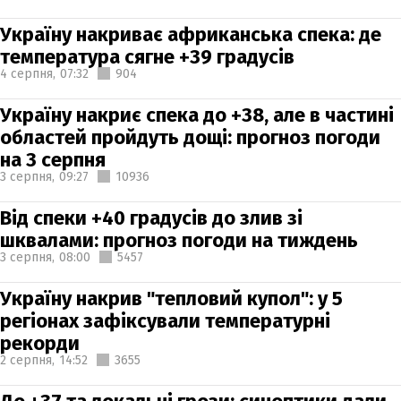
Україну накриває африканська спека: де
температура сягне +39 градусів
4 серпня,
07:32
904
Україну накриє спека до +38, але в частині
областей пройдуть дощі: прогноз погоди
на 3 серпня
3 серпня,
09:27
10936
Від спеки +40 градусів до злив зі
шквалами: прогноз погоди на тиждень
3 серпня,
08:00
5457
Україну накрив "тепловий купол": у 5
регіонах зафіксували температурні
рекорди
2 серпня,
14:52
3655