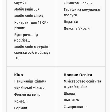
служби
Фінансові новини
Мобілізація 50+
Тарифи на комунальні
послуги
Мобілізація жінок
Податки
Контракт для 18-24-
річних
Пенсія в Україні
Відстрочка від
мобілізації
Мобілізація в Україні:
скільки осіб мобілізує
ТЦК
Кіно
Новини Освіти
Найцікавіші фільми
Міністерство освіти та
науки України
Українські фільми
Школа
Фільми на вечір
НМТ 2026
Комедії
Саморозвиток
Серіали