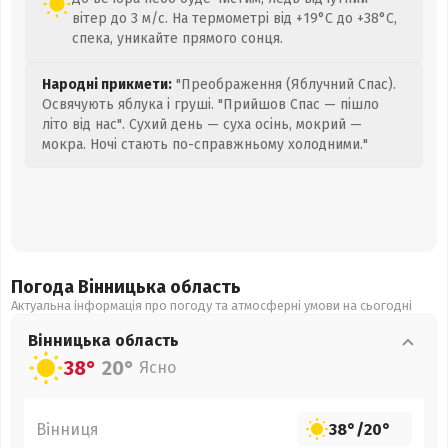
вітер до 3 м/с. На термометрі від +19°C до +38°C,
спека, уникайте прямого сонця.
Народні прикмети:
"Преображення (Яблучний Спас).
Освячують яблука і груші. "Прийшов Спас — пішло
літо від нас". Сухий день — суха осінь, мокрий —
мокра. Ночі стають по-справжньому холодними."
Погода Вінницька
область
Актуальна інформація про погоду та атмосферні умови на сьогодні
Вінницька
область
38°
20°
Ясно
Вінниця
38°
/
20°