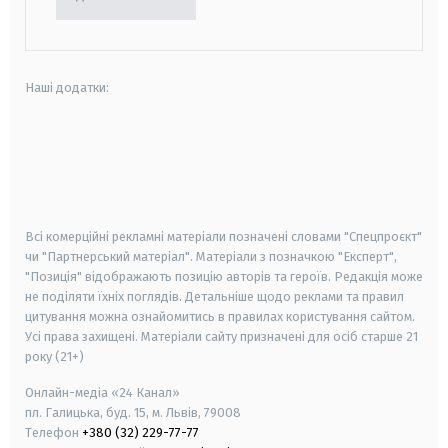
Наші додатки:
android
apple
smart tv
samsung smart tv
Всі комерційні рекламні матеріали позначені словами "Спецпроєкт"
чи "Партнерський матеріал". Матеріали з позначкою "Експерт",
"Позиція" відображають позицію авторів та героїв. Редакція може
не поділяти їхніх поглядів. Детальніше щодо реклами та правил
цитування можна ознайомитись в правилах користування сайтом.
Усі права захищені.
Матеріали сайту призначені для осіб старше
21
року (21+)
Онлайн-медіа «24 Канал»
пл. Галицька, буд. 15, м. Львів, 79008
Телефон
+380 (32) 229-77-77