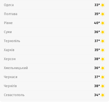
Одеса
33°
Полтава
35°
Рівне
40°
Суми
36°
Тернопіль
37°
Харків
35°
Херсон
38°
Хмельницький
36°
Черкаси
37°
Чернігів
38°
Севастополь
34°