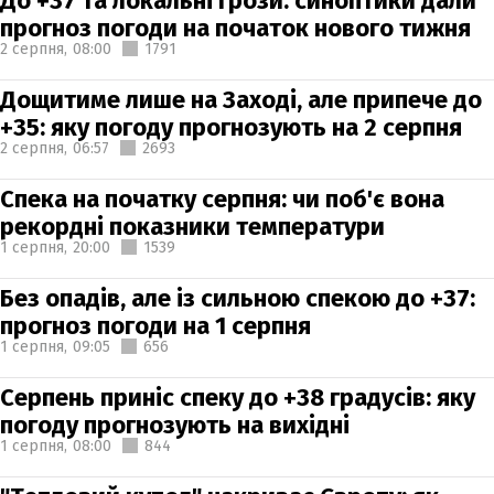
До +37 та локальні грози: синоптики дали
прогноз погоди на початок нового тижня
2 серпня,
08:00
1791
Дощитиме лише на Заході, але припече до
+35: яку погоду прогнозують на 2 серпня
2 серпня,
06:57
2693
Спека на початку серпня: чи поб'є вона
рекордні показники температури
1 серпня,
20:00
1539
Без опадів, але із сильною спекою до +37:
прогноз погоди на 1 серпня
1 серпня,
09:05
656
Серпень приніс спеку до +38 градусів: яку
погоду прогнозують на вихідні
1 серпня,
08:00
844