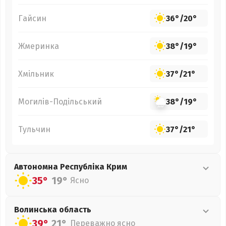
Гайсин
36°
/
20°
Жмеринка
38°
/
19°
Хмільник
37°
/
21°
Могилів-Подільський
38°
/
19°
Тульчин
37°
/
21°
Автономна Республіка Крим
35°
19°
Ясно
Волинська
область
39°
21°
Переважно ясно