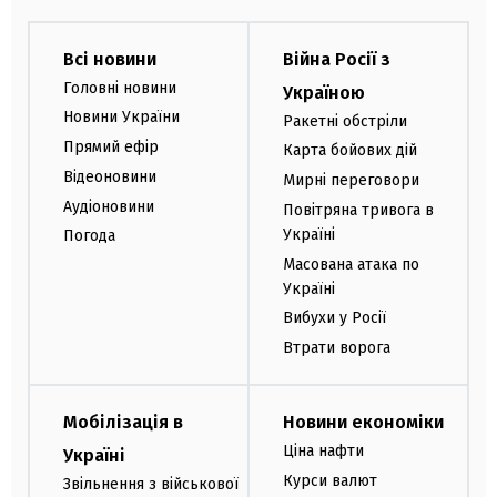
Всі новини
Війна Росії з
Головні новини
Україною
Новини України
Ракетні обстріли
Прямий ефір
Карта бойових дій
Відеоновини
Мирні переговори
Аудіоновини
Повітряна тривога в
Україні
Погода
Масована атака по
Україні
Вибухи у Росії
Втрати ворога
Мобілізація в
Новини економіки
Ціна нафти
Україні
Курси валют
Звільнення з військової