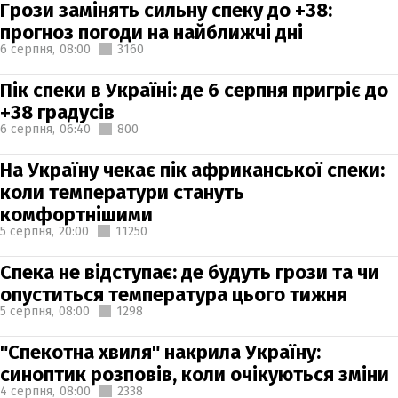
Грози замінять сильну спеку до +38:
прогноз погоди на найближчі дні
6 серпня,
08:00
3160
Пік спеки в Україні: де 6 серпня пригріє до
+38 градусів
6 серпня,
06:40
800
На Україну чекає пік африканської спеки:
коли температури стануть
комфортнішими
5 серпня,
20:00
11250
Спека не відступає: де будуть грози та чи
опуститься температура цього тижня
5 серпня,
08:00
1298
"Спекотна хвиля" накрила Україну:
синоптик розповів, коли очікуються зміни
4 серпня,
08:00
2338