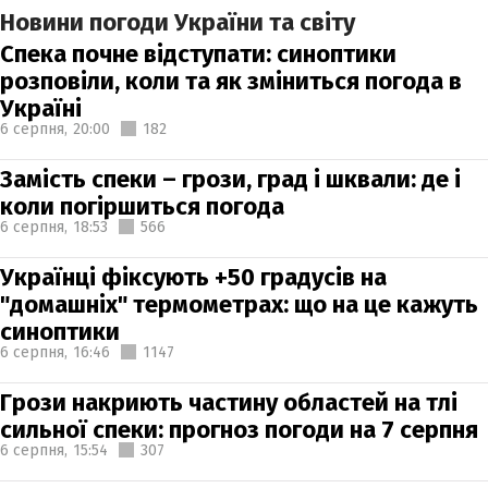
Новини погоди України та світу
Спека почне відступати: синоптики
розповіли, коли та як зміниться погода в
Україні
6 серпня,
20:00
182
Замість спеки – грози, град і шквали: де і
коли погіршиться погода
6 серпня,
18:53
566
Українці фіксують +50 градусів на
"домашніх" термометрах: що на це кажуть
синоптики
6 серпня,
16:46
1147
Грози накриють частину областей на тлі
сильної спеки: прогноз погоди на 7 серпня
6 серпня,
15:54
307