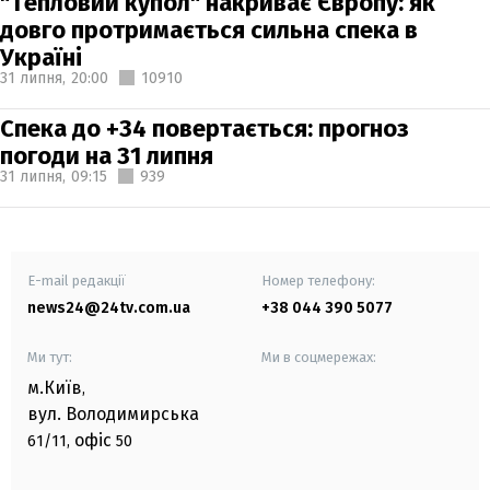
"Тепловий купол" накриває Європу: як
довго протримається сильна спека в
Україні
31 липня,
20:00
10910
Спека до +34 повертається: прогноз
погоди на 31 липня
31 липня,
09:15
939
E-mail редакції
Номер телефону:
news24@24tv.com.ua
+38 044 390 5077
Ми тут:
Ми в соцмережах:
м.Київ
,
вул. Володимирська
офіс
61/11,
50