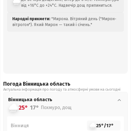
від +16°C до +24°C. Надвечір дощ припиниться.
Народні прикмети:
"Мирона. Вітряний день ("Мирон-
вітрогон"). Який Мирон — такий і січень."
Погода Вінницька
область
Актуальна інформація про погоду та атмосферні умови на сьогодні
Вінницька
область
25°
17°
Похмуро, дощ
Вінниця
25°
/
17°