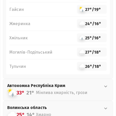
Гайсин
27°
/
19°
Жмеринка
24°
/
16°
Хмільник
25°
/
16°
Могилів-Подільський
27°
/
18°
Тульчин
26°
/
18°
Автономна Республіка Крим
33°
21°
Мінлива хмарність, грози
Волинська
область
25°
14°
Хмарно