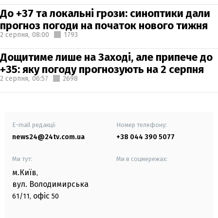
До +37 та локальні грози: синоптики дали
прогноз погоди на початок нового тижня
2 серпня,
08:00
1793
Дощитиме лише на Заході, але припече до
+35: яку погоду прогнозують на 2 серпня
2 серпня,
06:57
2698
E-mail редакції
Номер телефону:
news24@24tv.com.ua
+38 044 390 5077
Ми тут:
Ми в соцмережах:
м.Київ
,
вул. Володимирська
офіс
61/11,
50