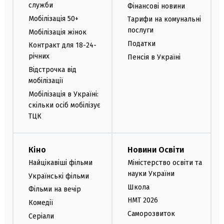
служби
Фінансові новини
Мобілізація 50+
Тарифи на комунальні
послуги
Мобілізація жінок
Податки
Контракт для 18-24-
річних
Пенсія в Україні
Відстрочка від
мобілізації
Мобілізація в Україні:
скільки осіб мобілізує
ТЦК
Кіно
Новини Освіти
Найцікавіші фільми
Міністерство освіти та
науки України
Українські фільми
Школа
Фільми на вечір
НМТ 2026
Комедії
Саморозвиток
Серіали