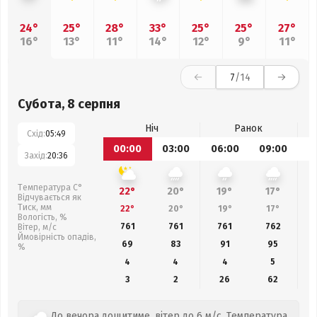
24°
25°
28°
33°
25°
25°
27°
16°
13°
11°
14°
12°
9°
11°
7
/14
Субота, 8 серпня
Ніч
Ранок
Схід:
05:49
00:00
03:00
06:00
09:00
1
Захід:
20:36
Температура С°
22°
20°
19°
17°
Відчувається як
Тиск, мм
22°
20°
19°
17°
Вологість, %
761
761
761
762
Вітер, м/с
Ймовірність опадів,
69
83
91
95
%
4
4
4
5
3
2
26
62
До вечора дощитиме, вітер до 6 м/с. Температура