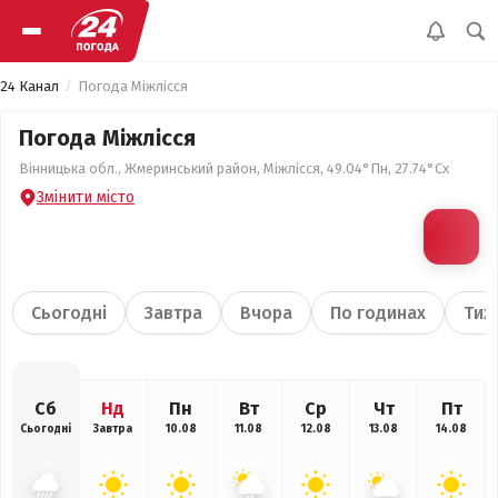
24 Канал
Погода Міжлісся
Погода Міжлісся
Вінницька обл., Жмеринський район, Міжлісся, 49.04°Пн, 27.74°Сх
Змінити місто
Сьогодні
Завтра
Вчора
По годинах
Тиж
Сб
Нд
Пн
Вт
Ср
Чт
Пт
Сьогодні
Завтра
10.08
11.08
12.08
13.08
14.08