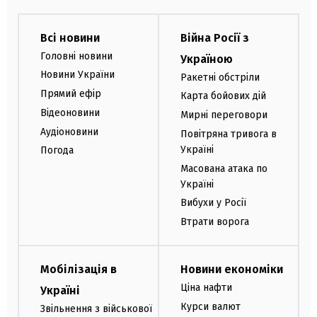
Всі новини
Війна Росії з
Головні новини
Україною
Новини України
Ракетні обстріли
Прямий ефір
Карта бойових дій
Відеоновини
Мирні переговори
Аудіоновини
Повітряна тривога в
Україні
Погода
Масована атака по
Україні
Вибухи у Росії
Втрати ворога
Мобілізація в
Новини економіки
Ціна нафти
Україні
Курси валют
Звільнення з військової