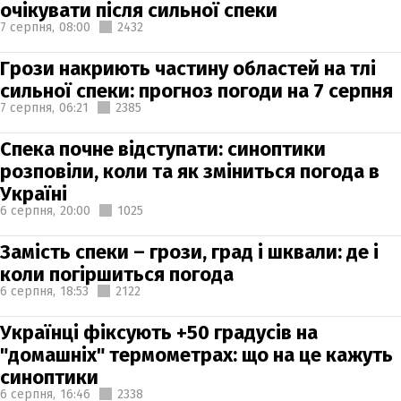
очікувати після сильної спеки
7 серпня,
08:00
2432
Грози накриють частину областей на тлі
сильної спеки: прогноз погоди на 7 серпня
7 серпня,
06:21
2385
Спека почне відступати: синоптики
розповіли, коли та як зміниться погода в
Україні
6 серпня,
20:00
1025
Замість спеки – грози, град і шквали: де і
коли погіршиться погода
6 серпня,
18:53
2122
Українці фіксують +50 градусів на
"домашніх" термометрах: що на це кажуть
синоптики
6 серпня,
16:46
2338