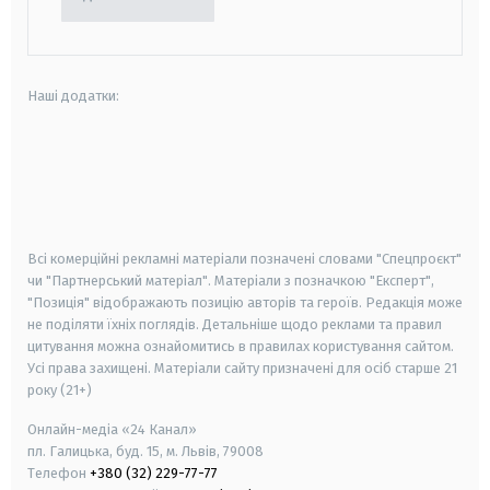
Наші додатки:
android
apple
smart tv
samsung smart tv
Всі комерційні рекламні матеріали позначені словами "Спецпроєкт"
чи "Партнерський матеріал". Матеріали з позначкою "Експерт",
"Позиція" відображають позицію авторів та героїв. Редакція може
не поділяти їхніх поглядів. Детальніше щодо реклами та правил
цитування можна ознайомитись в правилах користування сайтом.
Усі права захищені.
Матеріали сайту призначені для осіб старше
21
року (21+)
Онлайн-медіа «24 Канал»
пл. Галицька, буд. 15, м. Львів, 79008
Телефон
+380 (32) 229-77-77