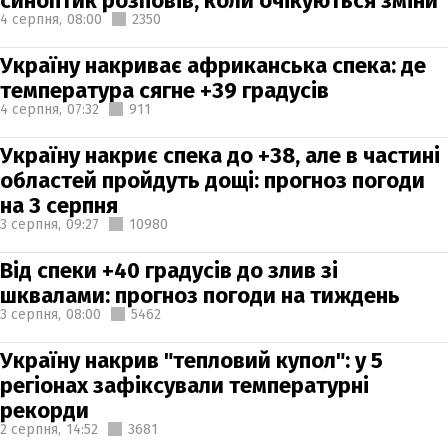
синоптик розповів, коли очікуються зміни
4 серпня,
08:00
2350
Україну накриває африканська спека: де
температура сягне +39 градусів
4 серпня,
07:32
911
Україну накриє спека до +38, але в частині
областей пройдуть дощі: прогноз погоди
на 3 серпня
3 серпня,
09:27
10980
Від спеки +40 градусів до злив зі
шквалами: прогноз погоди на тиждень
3 серпня,
08:00
5462
Україну накрив "тепловий купол": у 5
регіонах зафіксували температурні
рекорди
2 серпня,
14:52
3681