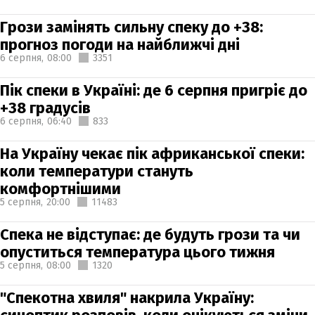
Грози замінять сильну спеку до +38:
прогноз погоди на найближчі дні
6 серпня,
08:00
3351
Пік спеки в Україні: де 6 серпня пригріє до
+38 градусів
6 серпня,
06:40
833
На Україну чекає пік африканської спеки:
коли температури стануть
комфортнішими
5 серпня,
20:00
11483
Спека не відступає: де будуть грози та чи
опуститься температура цього тижня
5 серпня,
08:00
1320
"Спекотна хвиля" накрила Україну: