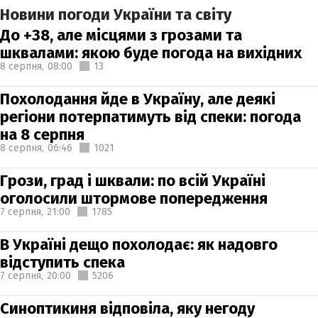
Новини погоди України та світу
До +38, але місцями з грозами та
шквалами: якою буде погода на вихідних
8 серпня,
08:00
13
Похолодання йде в Україну, але деякі
регіони потерпатимуть від спеки: погода
на 8 серпня
8 серпня,
06:46
1021
Грози, град і шквали: по всій Україні
оголосили штормове попередження
7 серпня,
21:00
1785
В Україні дещо похолодає: як надовго
відступить спека
7 серпня,
20:00
5206
Синоптикиня відповіла, яку негоду