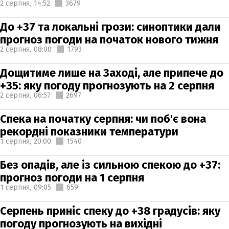
2 серпня,
14:52
3679
До +37 та локальні грози: синоптики дали
прогноз погоди на початок нового тижня
2 серпня,
08:00
1793
Дощитиме лише на Заході, але припече до
+35: яку погоду прогнозують на 2 серпня
2 серпня,
06:57
2697
Спека на початку серпня: чи поб'є вона
рекордні показники температури
1 серпня,
20:00
1540
Без опадів, але із сильною спекою до +37:
прогноз погоди на 1 серпня
1 серпня,
09:05
659
Серпень приніс спеку до +38 градусів: яку
погоду прогнозують на вихідні