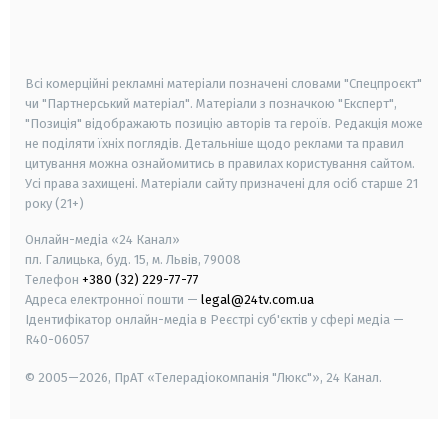
smart tv
samsung smart tv
Всі комерційні рекламні матеріали позначені словами "Спецпроєкт"
чи "Партнерський матеріал". Матеріали з позначкою "Експерт",
"Позиція" відображають позицію авторів та героїв. Редакція може
не поділяти їхніх поглядів. Детальніше щодо реклами та правил
цитування можна ознайомитись в правилах користування сайтом.
Усі права захищені.
Матеріали сайту призначені для осіб старше
21
року (21+)
Онлайн-медіа «24 Канал»
пл. Галицька, буд. 15, м. Львів, 79008
Телефон
+380 (32) 229-77-77
Адреса електронної пошти —
legal@24tv.com.ua
Ідентифікатор онлайн-медіа в Реєстрі суб'єктів у сфері медіа —
R40-06057
© 2005—2026,
ПрАТ «Телерадіокомпанія "Люкс"», 24 Канал.