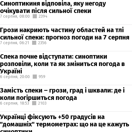
Синоптикиня відповіла, яку негоду
очікувати після сильної спеки
7 серпня,
08:00
2394
Грози накриють частину областей на тлі
сильної спеки: прогноз погоди на 7 серпня
7 серпня,
06:21
2356
Спека почне відступати: синоптики
розповіли, коли та як зміниться погода в
Україні
6 серпня,
20:00
959
Замість спеки – грози, град і шквали: де і
коли погіршиться погода
6 серпня,
18:53
2103
Українці фіксують +50 градусів на
"домашніх" термометрах: що на це кажуть
синоптики