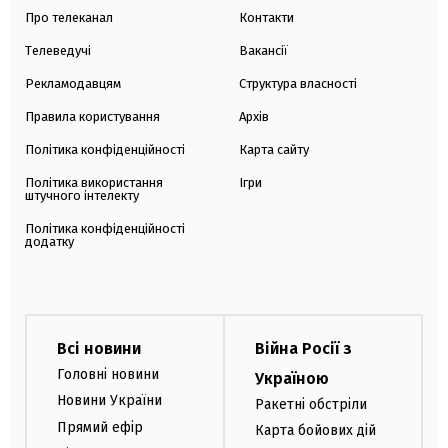
Про телеканал
Контакти
Телеведучі
Вакансії
Рекламодавцям
Структура власності
Правила користування
Архів
Політика конфіденційності
Карта сайту
Політика використання
Ігри
штучного інтелекту
Політика конфіденційності
додатку
Всі новини
Війна Росії з
Головні новини
Україною
Новини України
Ракетні обстріли
Прямий ефір
Карта бойових дій