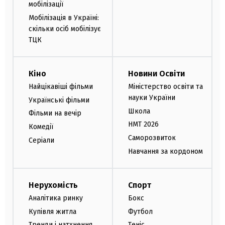
мобілізації
Мобілізація в Україні:
скільки осіб мобілізує
ТЦК
Кіно
Новини Освіти
Найцікавіші фільми
Міністерство освіти та
науки України
Українські фільми
Школа
Фільми на вечір
НМТ 2026
Комедії
Саморозвиток
Серіали
Навчання за кордоном
Нерухомість
Спорт
Аналітика ринку
Бокс
Купівля житла
Футбол
Тренди і натхнення
Теніс