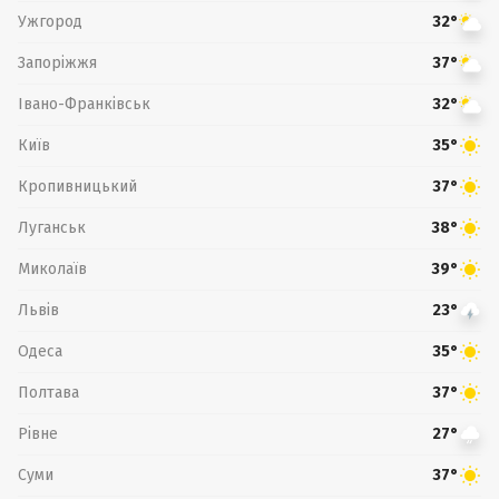
Ужгород
32°
Запоріжжя
37°
Івано-Франківськ
32°
Київ
35°
Кропивницький
37°
Луганськ
38°
Миколаїв
39°
Львів
23°
Одеса
35°
Полтава
37°
Рівне
27°
Суми
37°