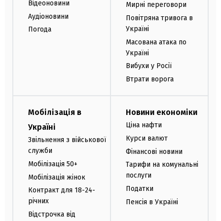
Відеоновини
Мирні переговори
Аудіоновини
Повітряна тривога в
Україні
Погода
Масована атака по
Україні
Вибухи у Росії
Втрати ворога
Мобілізація в
Новини економіки
Ціна нафти
Україні
Курси валют
Звільнення з військової
служби
Фінансові новини
Мобілізація 50+
Тарифи на комунальні
послуги
Мобілізація жінок
Податки
Контракт для 18-24-
річних
Пенсія в Україні
Відстрочка від