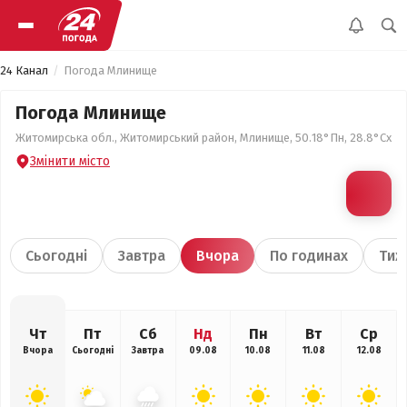
24 Канал
Погода Млинище
Погода Млинище
Житомирська обл., Житомирський район, Млинище, 50.18°Пн, 28.8°Сх
Змінити місто
Сьогодні
Завтра
Вчора
По годинах
Тиж
Чт
Пт
Сб
Нд
Пн
Вт
Ср
Вчора
Сьогодні
Завтра
09.08
10.08
11.08
12.08