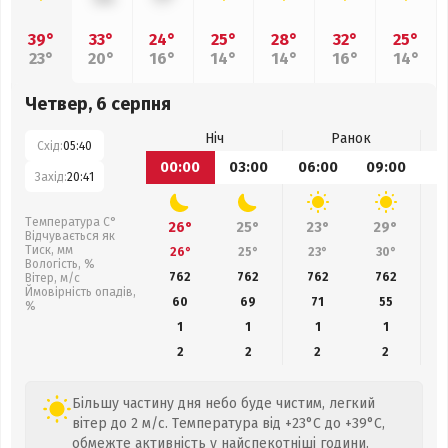
39°
33°
24°
25°
28°
32°
25°
23°
20°
16°
14°
14°
16°
14°
Четвер, 6 серпня
Ніч
Ранок
Схід:
05:40
00:00
03:00
06:00
09:00
1
Захід:
20:41
Температура С°
26°
25°
23°
29°
Відчувається як
Тиск, мм
26°
25°
23°
30°
Вологість, %
762
762
762
762
Вітер, м/с
Ймовірність опадів,
60
69
71
55
%
1
1
1
1
2
2
2
2
Більшу частину дня небо буде чистим, легкий
вітер до 2 м/с. Температура від +23°C до +39°C,
обмежте активність у найспекотніші години.