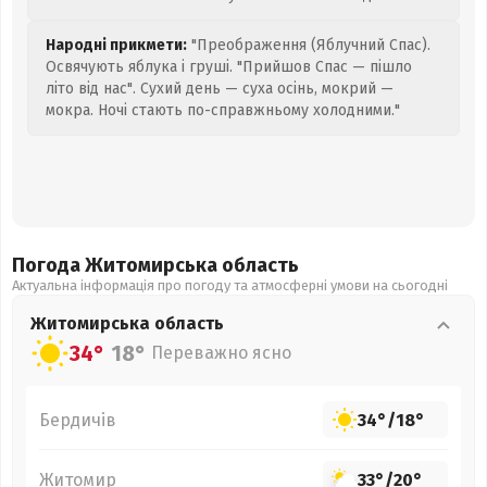
Народні прикмети:
"Преображення (Яблучний Спас).
Освячують яблука і груші. "Прийшов Спас — пішло
літо від нас". Сухий день — суха осінь, мокрий —
мокра. Ночі стають по-справжньому холодними."
Погода Житомирська
область
Актуальна інформація про погоду та атмосферні умови на сьогодні
Житомирська
область
34°
18°
Переважно ясно
Бердичів
34°
/
18°
Житомир
33°
/
20°