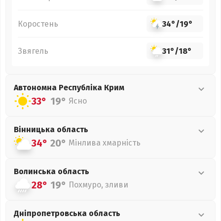
Коростень
34°
/
19°
Звягель
31°
/
18°
Автономна Республіка Крим
33°
19°
Ясно
Вінницька
область
34°
20°
Мінлива хмарність
Волинська
область
28°
19°
Похмуро, зливи
Дніпропетровська
область