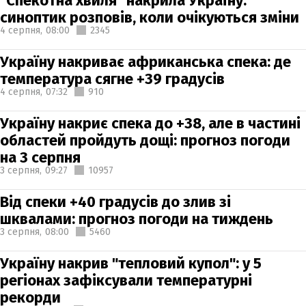
"Спекотна хвиля" накрила Україну:
синоптик розповів, коли очікуються зміни
4 серпня,
08:00
2345
Україну накриває африканська спека: де
температура сягне +39 градусів
4 серпня,
07:32
910
Україну накриє спека до +38, але в частині
областей пройдуть дощі: прогноз погоди
на 3 серпня
3 серпня,
09:27
10957
Від спеки +40 градусів до злив зі
шквалами: прогноз погоди на тиждень
3 серпня,
08:00
5460
Україну накрив "тепловий купол": у 5
регіонах зафіксували температурні
рекорди