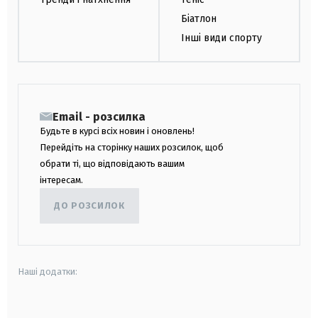
Біатлон
Інші види спорту
Email - розсилка
Будьте в курсі всіх новин і оновлень!
Перейдіть на сторінку наших розсилок, щоб
обрати ті, що відповідають вашим
інтересам.
ДО РОЗСИЛОК
Наші додатки:
android
apple