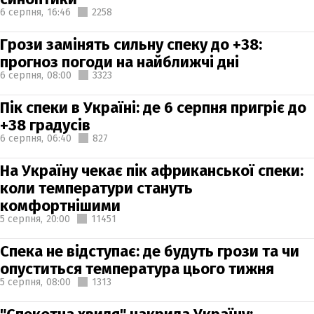
6 серпня,
16:46
2258
Грози замінять сильну спеку до +38:
прогноз погоди на найближчі дні
6 серпня,
08:00
3323
Пік спеки в Україні: де 6 серпня пригріє до
+38 градусів
6 серпня,
06:40
827
На Україну чекає пік африканської спеки:
коли температури стануть
комфортнішими
5 серпня,
20:00
11451
Спека не відступає: де будуть грози та чи
опуститься температура цього тижня
5 серпня,
08:00
1313