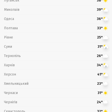
Луганськ
38°
Миколаїв
39°
Одеса
36°
Полтава
33°
Рівне
25°
Суми
31°
Тернопіль
26°
Харків
34°
Херсон
41°
Хмельницький
23°
Черкаси
31°
Чернігів
24°
Севастополь
32°