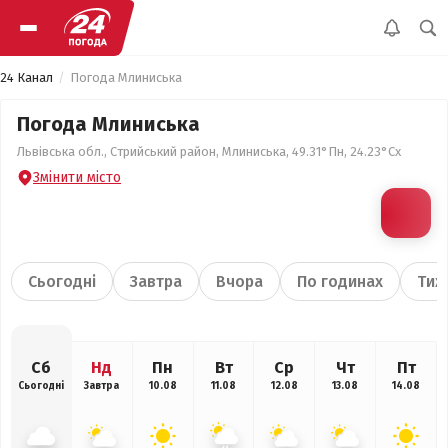
24 Канал
Погода Млиниська
Погода Млиниська
Львівська обл., Стрийський район, Млиниська, 49.31°Пн, 24.23°Сх
Змінити місто
Сьогодні
Завтра
Вчора
По годинах
Тиж
Сб
Нд
Пн
Вт
Ср
Чт
Пт
Сьогодні
Завтра
10.08
11.08
12.08
13.08
14.08