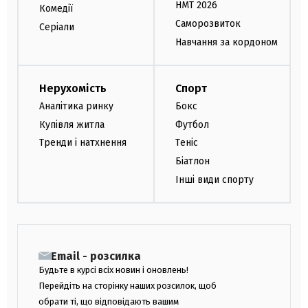
НМТ 2026
Комедії
Саморозвиток
Серіали
Навчання за кордоном
Нерухомість
Спорт
Аналітика ринку
Бокс
Купівля житла
Футбол
Тренди і натхнення
Теніс
Біатлон
Інші види спорту
Email - розсилка
Будьте в курсі всіх новин і оновлень!
Перейдіть на сторінку наших розсилок, щоб
обрати ті, що відповідають вашим