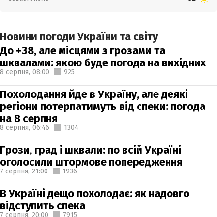
Новини погоди України та світу
До +38, але місцями з грозами та
шквалами: якою буде погода на вихідних
8 серпня,
08:00
925
Похолодання йде в Україну, але деякі
регіони потерпатимуть від спеки: погода
на 8 серпня
8 серпня,
06:46
1304
Грози, град і шквали: по всій Україні
оголосили штормове попередження
7 серпня,
21:00
1936
В Україні дещо похолодає: як надовго
відступить спека
7 серпня,
20:00
7915