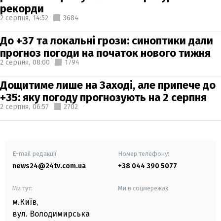
рекорди
2 серпня,
14:52
3684
До +37 та локальні грози: синоптики дали
прогноз погоди на початок нового тижня
2 серпня,
08:00
1794
Дощитиме лише на Заході, але припече до
+35: яку погоду прогнозують на 2 серпня
2 серпня,
06:57
2702
E-mail редакції
Номер телефону:
news24@24tv.com.ua
+38 044 390 5077
Ми тут:
Ми в соцмережах:
м.Київ
,
вул. Володимирська