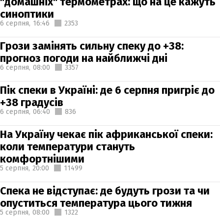
"домашніх" термометрах: що на це кажуть
синоптики
6 серпня,
16:46
2353
Грози замінять сильну спеку до +38:
прогноз погоди на найближчі дні
6 серпня,
08:00
3357
Пік спеки в Україні: де 6 серпня пригріє до
+38 градусів
6 серпня,
06:40
836
На Україну чекає пік африканської спеки:
коли температури стануть
комфортнішими
5 серпня,
20:00
11499
Спека не відступає: де будуть грози та чи
опуститься температура цього тижня
5 серпня,
08:00
1322