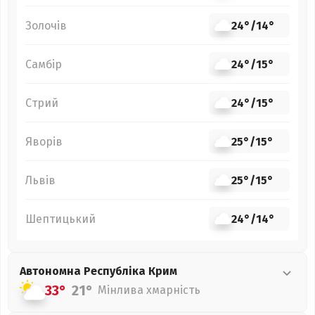
Золочів
24°
/
14°
Самбір
24°
/
15°
Стрий
24°
/
15°
Яворів
25°
/
15°
Львів
25°
/
15°
Шептицький
24°
/
14°
Автономна Республіка Крим
33°
21°
Мінлива хмарність