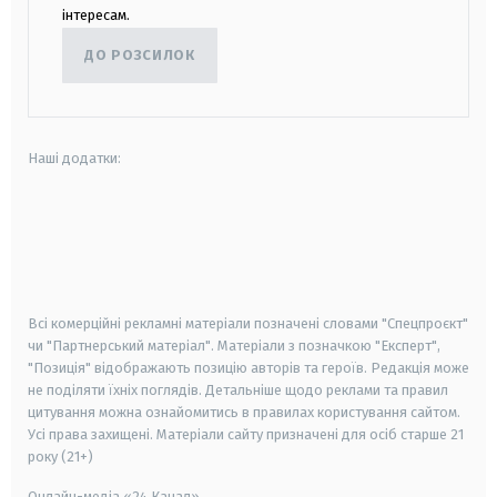
інтересам.
ДО РОЗСИЛОК
Наші додатки:
android
apple
smart tv
samsung smart tv
Всі комерційні рекламні матеріали позначені словами "Спецпроєкт"
чи "Партнерський матеріал". Матеріали з позначкою "Експерт",
"Позиція" відображають позицію авторів та героїв. Редакція може
не поділяти їхніх поглядів. Детальніше щодо реклами та правил
цитування можна ознайомитись в правилах користування сайтом.
Усі права захищені.
Матеріали сайту призначені для осіб старше
21
року (21+)
Онлайн-медіа «24 Канал»