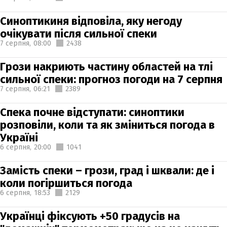
Синоптикиня відповіла, яку негоду
очікувати після сильної спеки
7 серпня,
08:00
2438
Грози накриють частину областей на тлі
сильної спеки: прогноз погоди на 7 серпня
7 серпня,
06:21
2389
Спека почне відступати: синоптики
розповіли, коли та як зміниться погода в
Україні
6 серпня,
20:00
1041
Замість спеки – грози, град і шквали: де і
коли погіршиться погода
6 серпня,
18:53
2129
Українці фіксують +50 градусів на