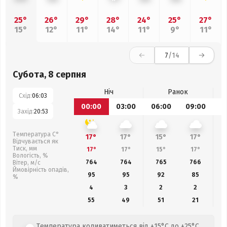
25°
26°
29°
28°
24°
25°
27°
15°
12°
11°
14°
11°
9°
11°
7
/14
Субота, 8 серпня
Ніч
Ранок
Схід:
06:03
00:00
03:00
06:00
09:00
1
Захід:
20:53
Температура С°
17°
17°
15°
17°
Відчувається як
Тиск, мм
17°
17°
15°
17°
Вологість, %
764
764
765
766
Вітер, м/с
Ймовірність опадів,
95
95
92
85
%
4
3
2
2
55
49
51
21
Температура коливатиметься від +15°C до +25°C,