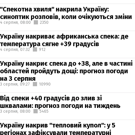
"Спекотна хвиля" накрила Україну:
синоптик розповів, коли очікуються зміни
4 серпня,
08:00
2350
Україну накриває африканська спека: де
температура сягне +39 градусів
4 серпня,
07:32
912
Україну накриє спека до +38, але в частині
областей пройдуть дощі: прогноз погоди
на 3 серпня
3 серпня,
09:27
10990
Від спеки +40 градусів до злив зі
шквалами: прогноз погоди на тиждень
3 серпня,
08:00
5465
Україну накрив "тепловий купол": у 5
регіонах зафіксували температурні