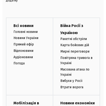
додатку
Всі новини
Війна Росії з
Головні новини
Україною
Новини України
Ракетні обстріли
Прямий ефір
Карта бойових дій
Відеоновини
Мирні переговори
Аудіоновини
Повітряна тривога в
Україні
Погода
Масована атака по
Україні
Вибухи у Росії
Втрати ворога
Мобілізація в
Новини економіки