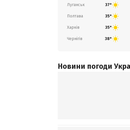
Луганськ
37°
Полтава
35°
Харків
35°
Чернігів
38°
Новини погоди Украї