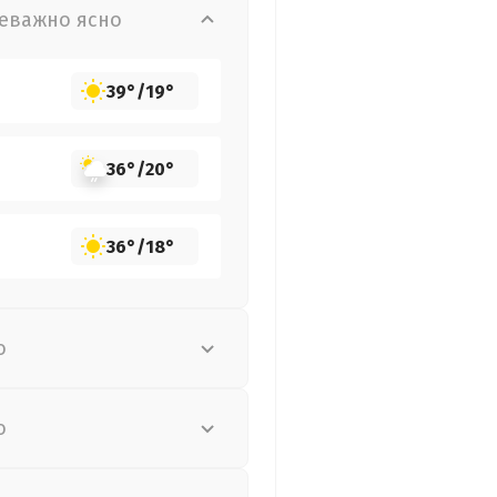
еважно ясно
39°
/
19°
36°
/
20°
36°
/
18°
о
о