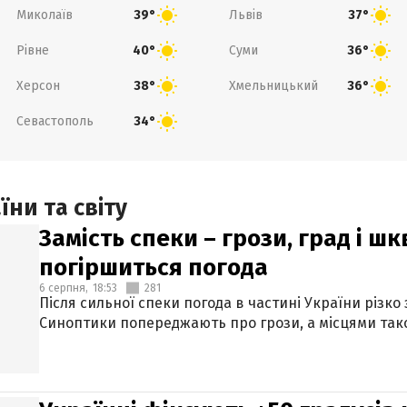
Миколаїв
Львів
39°
37°
Рівне
Суми
40°
36°
Херсон
Хмельницький
38°
36°
Севастополь
34°
ни та світу
Замість спеки – грози, град і шк
погіршиться погода
6 серпня,
18:53
281
Після сильної спеки погода в частині України різко
Синоптики попереджають про грози, а місцями тако