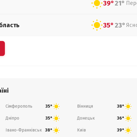
39°
21°
Пер
35°
23°
бласть
Ясн
їні
Сімферополь
Вінниця
35°
38°
Дніпро
Донецьк
35°
36°
Івано-Франківськ
Київ
38°
39°