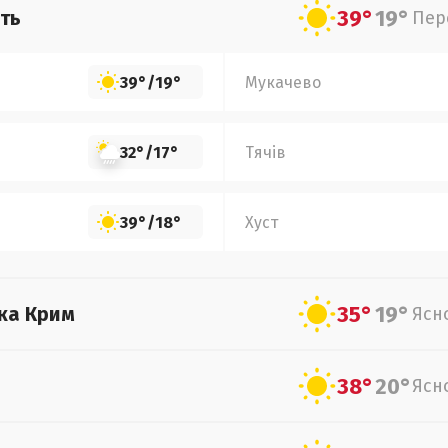
39°
19°
ть
Пер
39°
/
19°
Мукачево
32°
/
17°
Тячів
39°
/
18°
Хуст
35°
19°
ка Крим
Ясн
38°
20°
Ясн