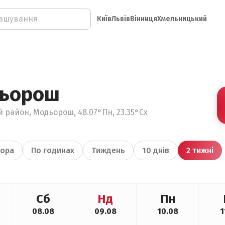
Київ
Львів
Вінниця
Хмельницький
дьорош
й район, Модьорош, 48.07°Пн, 23.35°Сх
ора
По годинах
Тиждень
10 днів
2 тижні
Сб
Нд
Пн
08.08
09.08
10.08
1