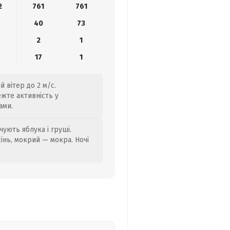
2
761
761
40
73
2
1
17
1
 вітер до 2 м/с.
ежте активність у
ами.
ують яблука і груші.
сінь, мокрий — мокра. Ночі