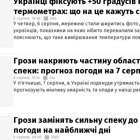
Українці фіксують +50 градусів
термометрах: що на це кажуть 
6 серпня,
16:46
686
У четвер, 6 серпня, мережею стали ширитись фото
українців, показники на яких нібито перевалили за
пояснюють, що таке вимірювання температури пов
Грози накриють частину областе
спеки: прогноз погоди на 7 сер
6 серпня,
15:54
244
У п'ятницю, 7 серпня, в Україні подекуди утримаєт
прогнозують мінливу хмарність та опади у низці рег
Грози замінять сильну спеку до 
погоди на найближчі дні
6 серпня,
08:00
3083