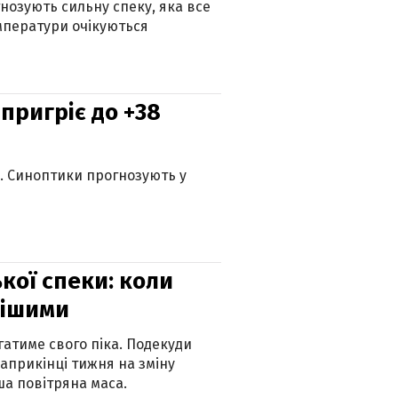
гнозують сильну спеку, яка все
мператури очікуються
 пригріє до +38
ю. Синоптики прогнозують у
кої спеки: коли
нішими
атиме свого піка. Подекуди
наприкінці тижня на зміну
а повітряна маса.