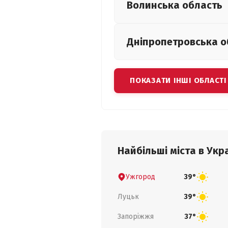
Волинська
область
Дніпропетровська
о
ПОКАЗАТИ ІНШІ ОБЛАСТІ
Найбільші міста в Укра
Ужгород
39°
Луцьк
39°
Запоріжжя
37°