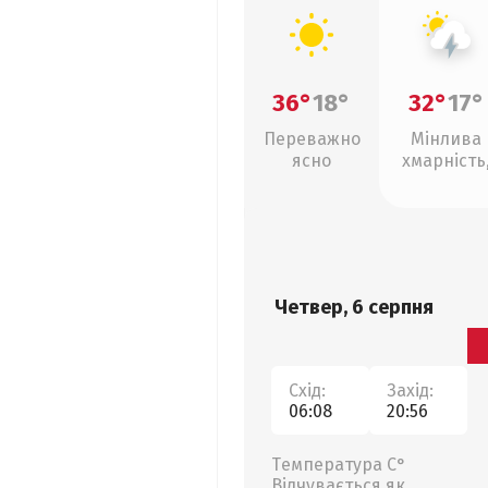
36°
18°
32°
17°
Переважно
Мінлива
ясно
хмарність
грози
Четвер, 6 серпня
Схід:
Захід:
06:08
20:56
Температура С°
Відчувається як