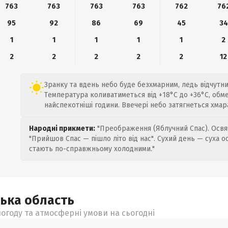
763
763
763
763
762
76
95
92
86
69
45
34
1
1
1
1
1
2
2
2
2
2
2
12
Зранку та вдень небо буде безхмарним, ледь відчутний
Температура коливатиметься від +18°C до +36°C, обм
найспекотніші години. Ввечері небо затягнеться хмар
Народні прикмети:
"Преображення (Яблучний Спас). Освяч
"Прийшов Спас — пішло літо від нас". Сухий день — суха о
стають по-справжньому холодними."
ська
область
огоду та атмосферні умови на сьогодні