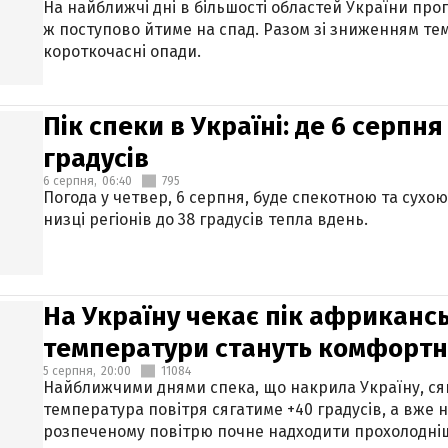
На найближчі дні в більшості областей України про
ж поступово йтиме на спад. Разом зі зниженням те
короткочасні опади.
Пік спеки в Україні: де 6 серпня
градусів
6 серпня,
06:40
795
Погода у четвер, 6 серпня, буде спекотною та сухо
низці регіонів до 38 градусів тепла вдень.
На Україну чекає пік африкансь
температури стануть комфорт
5 серпня,
20:00
11084
Найближчими днями спека, що накрила Україну, сяг
температура повітря сягатиме +40 градусів, а вже 
розпеченому повітрю почне надходити прохолодніш