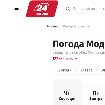
24 Канал
Погода Модьорош
Погода Мо
Закарпатська обл., Хустськи
Змінити місто
Сьогодні
Завтра
Вч
Чт
Пт
Сьогодні
Завтра