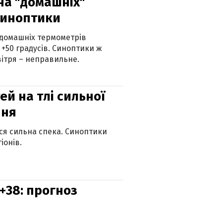
 на "домашніх"
синоптики
 домашніх термометрів
 +50 градусів. Синоптики ж
ітря – неправильне.
й на тлі сильної
пня
ься сильна спека. Синоптики
іонів.
+38: прогноз