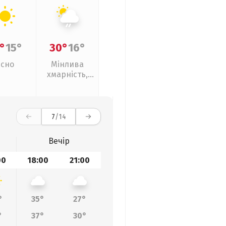
°
15°
30°
16°
Ясно
Мінлива
хмарність,
слабкий дощ
7
/14
Вечір
00
18:00
21:00
°
35°
27°
°
37°
30°