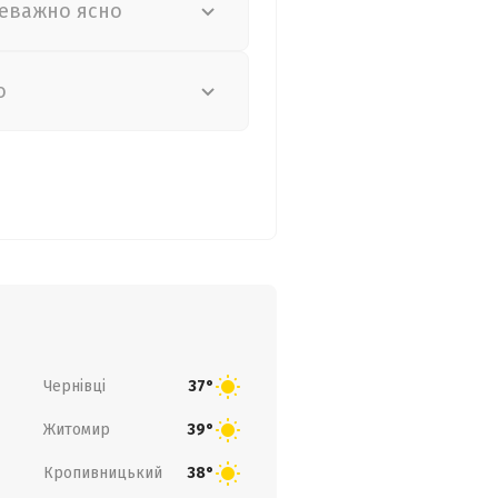
еважно ясно
о
Чернівці
37°
Житомир
39°
Кропивницький
38°