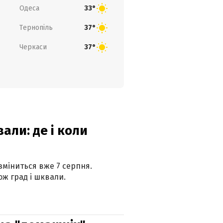
Одеса
33°
Тернопіль
37°
Черкаси
37°
вали: де і коли
 зміниться вже 7 серпня.
ж град і шквали.