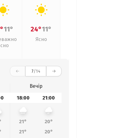
°
11°
24°
11°
еважно
Ясно
ясно
7
/14
Вечір
00
18:00
21:00
°
21°
20°
°
21°
20°