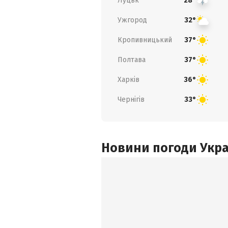
Луцьк
28°
Ужгород
32°
Кропивницький
37°
Полтава
37°
Харків
36°
Чернігів
33°
Новини погоди Украї