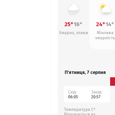
25°
16°
24°
14°
Хмарно, зливи
Мінлива
хмарність
П'ятниця, 7 серпня
Схід:
Захід:
06:05
20:57
Температура С°
Відчувається як