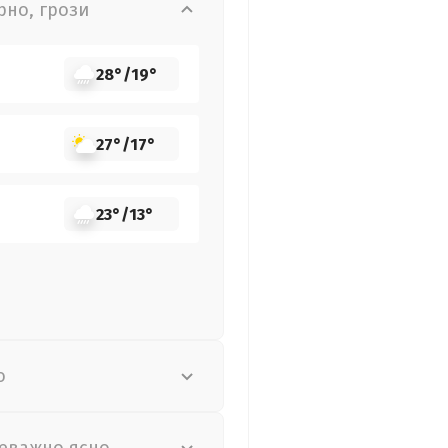
рно, грози
28°
/
19°
27°
/
17°
23°
/
13°
о