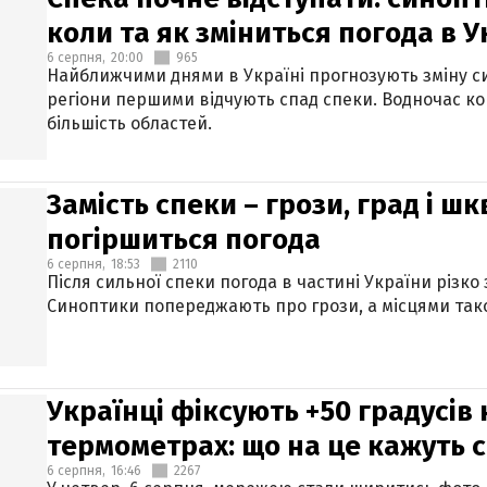
коли та як зміниться погода в У
6 серпня,
20:00
965
Найближчими днями в Україні прогнозують зміну син
регіони першими відчують спад спеки. Водночас к
більшість областей.
Замість спеки – грози, град і шк
погіршиться погода
6 серпня,
18:53
2110
Після сильної спеки погода в частині України різко
Синоптики попереджають про грози, а місцями тако
Українці фіксують +50 градусів
термометрах: що на це кажуть 
6 серпня,
16:46
2267