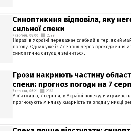
Синоптикиня відповіла, яку нег
сильної спеки
7 серпня,
08:00
2399
Наразі в Україні переважає слабкий вітер, який м
погоду. Однак уже із 7 серпня через проходження 
синоптична ситуація зміниться.
Грози накриють частину областе
спеки: прогноз погоди на 7 сер
7 серпня,
06:21
2361
У п'ятницю, 7 серпня, в Україні подекуди утримаєт
прогнозують мінливу хмарність та опади у низці рег
Спека почне відступати: синопт