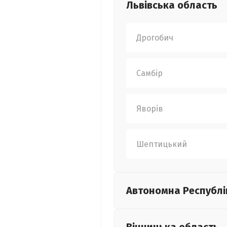
Львівська
область
Дрогобич
Самбір
Яворів
Шептицький
Автономна Республі