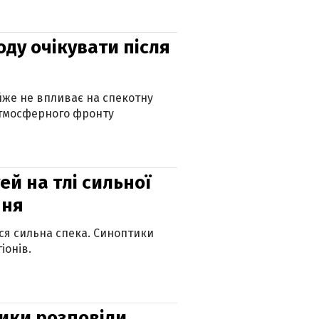
оду очікувати після
айже не впливає на спекотну
атмосферного фронту
й на тлі сильної
пня
ься сильна спека. Синоптики
іонів.
ики розповіли,