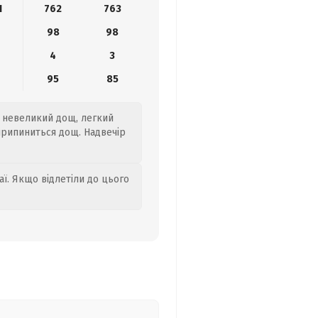
1
762
763
98
98
4
3
8
95
85
е невеликий дощ, легкий
 припиниться дощ. Надвечір
аї. Якщо відлетіли до цього