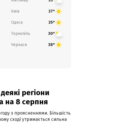
Житомир
33°
Київ
37°
Одеса
35°
Тернопіль
30°
Черкаси
38°
 деякі регіони
а на 8 серпня
огоду з проясненнями. Більшість
ному сході утримається сильна