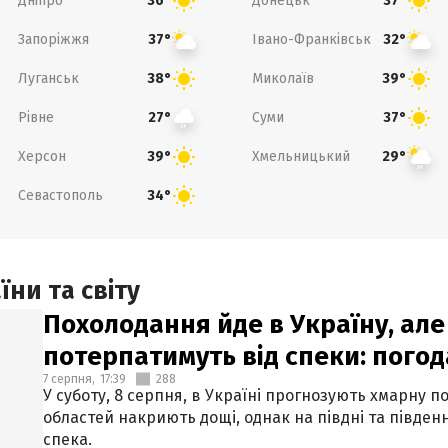
Дніпро
Донецьк
36°
37°
Запоріжжя
Івано-Франківськ
37°
32°
Луганськ
Миколаїв
38°
39°
Рівне
Суми
27°
37°
Херсон
Хмельницький
39°
29°
Севастополь
34°
ни та світу
Похолодання йде в Україну, але
потерпатимуть від спеки: погод
7 серпня,
17:39
288
У суботу, 8 серпня, в Україні прогнозують хмарну п
областей накриють дощі, однак на півдні та півден
спека.