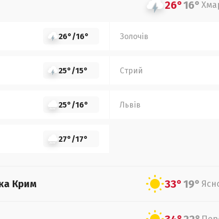
26°
16°
Хма
26°
/
16°
Золочів
25°
/
15°
Стрий
25°
/
16°
Львів
27°
/
17°
33°
19°
ка Крим
Ясн