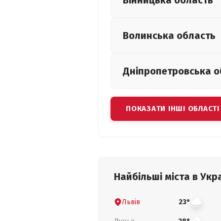
Вінницька
область
Волинська
область
Дніпропетровська
о
ПОКАЗАТИ ІНШІ ОБЛАСТІ
Найбільші міста в Укра
Львів
23°