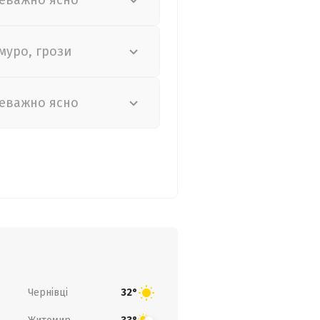
еважно ясно
муро, грози
еважно ясно
Чернівці
32°