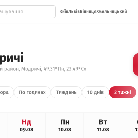
Київ
Львів
Вінниця
Хмельницький
ричі
 район, Модричі, 49.31°Пн, 23.49°Сх
ора
По годинах
Тиждень
10 днів
2 тижні
Нд
Пн
Вт
09.08
10.08
11.08
1