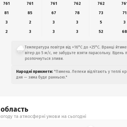
761
761
761
762
762
76
81
85
67
78
73
71
3
2
3
3
5
3
2
3
3
3
52
6
Температура повітря від +16°C до +25°C. Вранці йтим
вітер до 5 м/с, не забудьте взяти парасольку. Вдень
розпочнуться зливи.
Народні прикмети:
"Пимена. Лелеки відлітають у теплі кр
дня — зима буде ранньою."
а
область
огоду та атмосферні умови на сьогодні