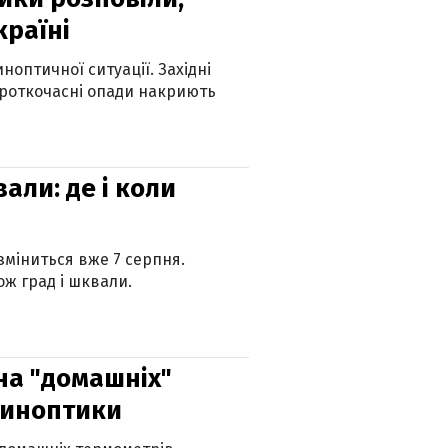
країні
оптичної ситуації. Західні
ороткочасні опади накриють
вали: де і коли
 зміниться вже 7 серпня.
ж град і шквали.
 на "домашніх"
синоптики