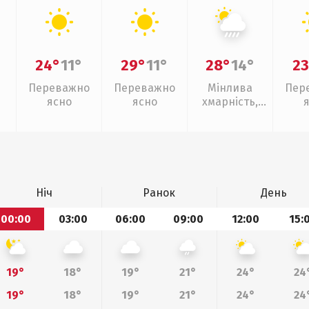
24°
11°
29°
11°
28°
14°
23
Переважно
Переважно
Мінлива
Пер
ясно
ясно
хмарність,
зливи
Ніч
Ранок
День
00:00
03:00
06:00
09:00
12:00
15:
19°
18°
19°
21°
24°
24
19°
18°
19°
21°
24°
24