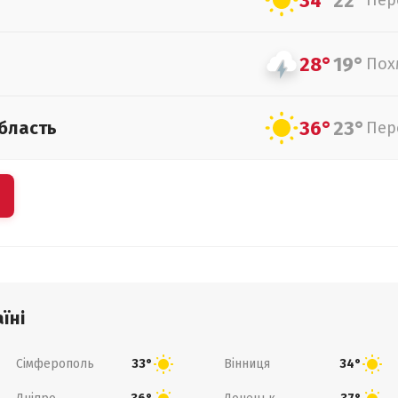
34°
22°
Пер
28°
19°
Пох
36°
23°
бласть
Пер
їні
Сімферополь
Вінниця
33°
34°