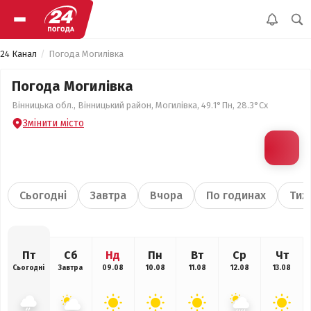
24 Канал
Погода Могилівка
Погода Могилівка
Вінницька обл., Вінницький район, Могилівка, 49.1°Пн, 28.3°Сх
Змінити місто
Сьогодні
Завтра
Вчора
По годинах
Тиж
Пт
Сб
Нд
Пн
Вт
Ср
Чт
Сьогодні
Завтра
09.08
10.08
11.08
12.08
13.08