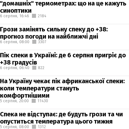
"домашніх" термометрах: що на це кажуть
синоптики
6 серпня,
16:46
2184
Грози замінять сильну спеку до +38:
прогноз погоди на найближчі дні
6 серпня,
08:00
3307
Пік спеки в Україні: де 6 серпня пригріє до
+38 градусів
6 серпня,
06:40
822
На Україну чекає пік африканської спеки:
коли температури стануть
комфортнішими
5 серпня,
20:00
11430
Спека не відступає: де будуть грози та чи
опуститься температура цього тижня
5 серпня,
08:00
1312