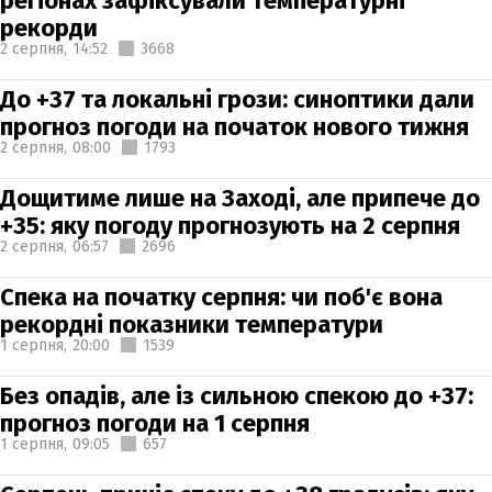
регіонах зафіксували температурні
рекорди
2 серпня,
14:52
3668
До +37 та локальні грози: синоптики дали
прогноз погоди на початок нового тижня
2 серпня,
08:00
1793
Дощитиме лише на Заході, але припече до
+35: яку погоду прогнозують на 2 серпня
2 серпня,
06:57
2696
Спека на початку серпня: чи поб'є вона
рекордні показники температури
1 серпня,
20:00
1539
Без опадів, але із сильною спекою до +37:
прогноз погоди на 1 серпня
1 серпня,
09:05
657