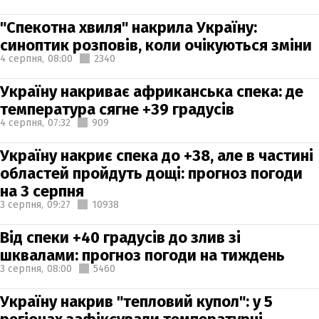
"Спекотна хвиля" накрила Україну:
синоптик розповів, коли очікуються зміни
4 серпня,
08:00
2340
Україну накриває африканська спека: де
температура сягне +39 градусів
4 серпня,
07:32
909
Україну накриє спека до +38, але в частині
областей пройдуть дощі: прогноз погоди
на 3 серпня
3 серпня,
09:27
10938
Від спеки +40 градусів до злив зі
шквалами: прогноз погоди на тиждень
3 серпня,
08:00
5460
Україну накрив "тепловий купол": у 5