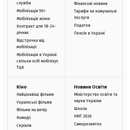
служби
Фінансові новини
Мобілізація 50+
Тарифи на комунальні
послуги
Мобілізація жінок
Податки
Контракт для 18-24-
річних
Пенсія в Україні
Відстрочка від
мобілізації
Мобілізація в Україні:
скільки осіб мобілізує
ТЦК
Кіно
Новини Освіти
Найцікавіші фільми
Міністерство освіти та
науки України
Українські фільми
Школа
Фільми на вечір
НМТ 2026
Комедії
Саморозвиток
Серіали