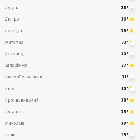
Луцьк
28°
Дніпро
36°
Донецьк
36°
Житомир
33°
Ужгород
30°
Запоріжжя
37°
Івано-Франківськ
31°
Київ
35°
Кропивницький
38°
Луганськ
38°
Миколаїв
39°
Львів
25°