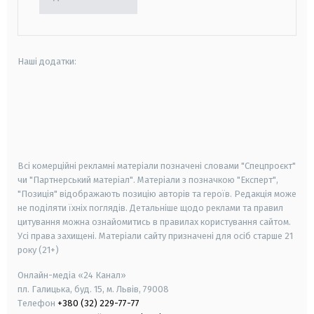
Наші додатки:
android
apple
smart tv
samsung smart tv
Всі комерційні рекламні матеріали позначені словами "Спецпроєкт"
чи "Партнерський матеріал". Матеріали з позначкою "Експерт",
"Позиція" відображають позицію авторів та героїв. Редакція може
не поділяти їхніх поглядів. Детальніше щодо реклами та правил
цитування можна ознайомитись в правилах користування сайтом.
Усі права захищені.
Матеріали сайту призначені для осіб старше
21
року (21+)
Онлайн-медіа «24 Канал»
пл. Галицька, буд. 15, м. Львів, 79008
Телефон
+380 (32) 229-77-77