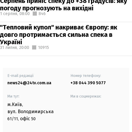
Серпень приніс спеку до +38 градусів: яку
погоду прогнозують на вихідні
1 серпня,
08:00
846
"Тепловий купол" накриває Європу: як
довго протримається сильна спека в
Україні
31 липня,
20:00
10915
E-mail редакції
Номер телефону:
news24@24tv.com.ua
+38 044 390 5077
Ми тут:
Ми в соцмережах:
м.Київ
,
вул. Володимирська
офіс
61/11,
50