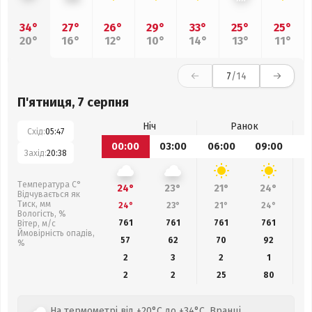
34°
27°
26°
29°
33°
25°
25°
20°
16°
12°
10°
14°
13°
11°
7
/14
П'ятниця, 7 серпня
Ніч
Ранок
Схід:
05:47
00:00
03:00
06:00
09:00
1
Захід:
20:38
Температура С°
24°
23°
21°
24°
Відчувається як
Тиск, мм
24°
23°
21°
24°
Вологість, %
761
761
761
761
Вітер, м/с
Ймовірність опадів,
57
62
70
92
%
2
3
2
1
2
2
25
80
На термометрі від +20°C до +34°C. Вранці