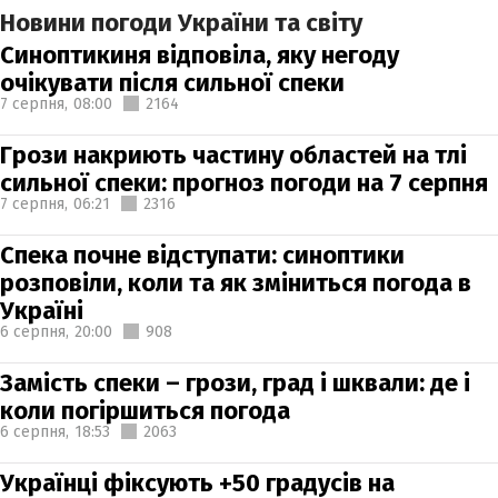
Новини погоди України та світу
Синоптикиня відповіла, яку негоду
очікувати після сильної спеки
7 серпня,
08:00
2164
Грози накриють частину областей на тлі
сильної спеки: прогноз погоди на 7 серпня
7 серпня,
06:21
2316
Спека почне відступати: синоптики
розповіли, коли та як зміниться погода в
Україні
6 серпня,
20:00
908
Замість спеки – грози, град і шквали: де і
коли погіршиться погода
6 серпня,
18:53
2063
Українці фіксують +50 градусів на