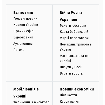
Всі новини
Війна Росії з
Головні новини
Україною
Новини України
Ракетні обстріли
Прямий ефір
Карта бойових дій
Відеоновини
Мирні переговори
Аудіоновини
Повітряна тривога в
Україні
Погода
Масована атака по
Україні
Вибухи у Росії
Втрати ворога
Мобілізація в
Новини економіки
Ціна нафти
Україні
Курси валют
Звільнення з військової