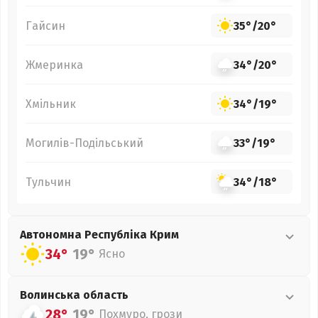
Гайсин
35°
/
20°
Жмеринка
34°
/
20°
Хмільник
34°
/
19°
Могилів-Подільський
33°
/
19°
Тульчин
34°
/
18°
Автономна Республіка Крим
34°
19°
Ясно
Волинська
область
28°
19°
Похмуро, грози