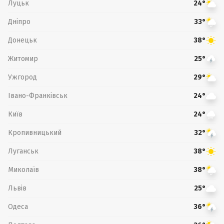
Луцьк
24°
Дніпро
33°
Донецьк
38°
Житомир
25°
Ужгород
29°
Івано-Франківськ
24°
Київ
24°
Кропивницький
32°
Луганськ
38°
Миколаїв
38°
Львів
25°
Одеса
36°