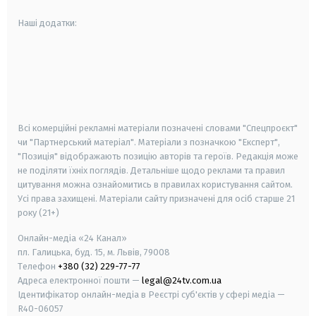
Наші додатки:
android
apple
smart tv
samsung smart tv
Всі комерційні рекламні матеріали позначені словами "Спецпроєкт"
чи "Партнерський матеріал". Матеріали з позначкою "Експерт",
"Позиція" відображають позицію авторів та героїв. Редакція може
не поділяти їхніх поглядів. Детальніше щодо реклами та правил
цитування можна ознайомитись в правилах користування сайтом.
Усі права захищені.
Матеріали сайту призначені для осіб старше
21
року (21+)
Онлайн-медіа «24 Канал»
пл. Галицька, буд. 15, м. Львів, 79008
Телефон
+380 (32) 229-77-77
Адреса електронної пошти —
legal@24tv.com.ua
Ідентифікатор онлайн-медіа в Реєстрі суб'єктів у сфері медіа —
R40-06057