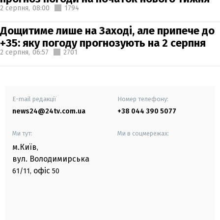
2 серпня,
08:00
1794
Дощитиме лише на Заході, але припече до
+35: яку погоду прогнозують на 2 серпня
2 серпня,
06:57
2701
E-mail редакції
Номер телефону:
news24@24tv.com.ua
+38 044 390 5077
Ми тут:
Ми в соцмережах:
м.Київ
,
вул. Володимирська
офіс
61/11,
50