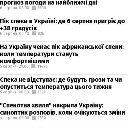
прогноз погоди на найближчі дні
6 серпня,
08:00
3356
Пік спеки в Україні: де 6 серпня пригріє до
+38 градусів
6 серпня,
06:40
836
На Україну чекає пік африканської спеки:
коли температури стануть
комфортнішими
5 серпня,
20:00
11495
Спека не відступає: де будуть грози та чи
опуститься температура цього тижня
5 серпня,
08:00
1321
"Спекотна хвиля" накрила Україну:
синоптик розповів, коли очікуються зміни
4 серпня,
08:00
2350