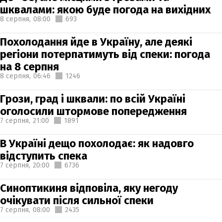
шквалами: якою буде погода на вихідних
8 серпня,
08:00
693
Похолодання йде в Україну, але деякі
регіони потерпатимуть від спеки: погода
на 8 серпня
8 серпня,
06:46
1246
Грози, град і шквали: по всій Україні
оголосили штормове попередження
7 серпня,
21:00
1891
В Україні дещо похолодає: як надовго
відступить спека
7 серпня,
20:00
6736
Синоптикиня відповіла, яку негоду
очікувати після сильної спеки
7 серпня,
08:00
2435