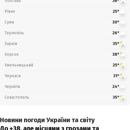
Полтава
36°
Рівне
25°
Суми
30°
Тернопіль
26°
Харків
35°
Херсон
38°
Хмельницький
25°
Черкаси
31°
Чернігів
24°
Севастополь
35°
Новини погоди України та світу
До +38, але місцями з грозами та