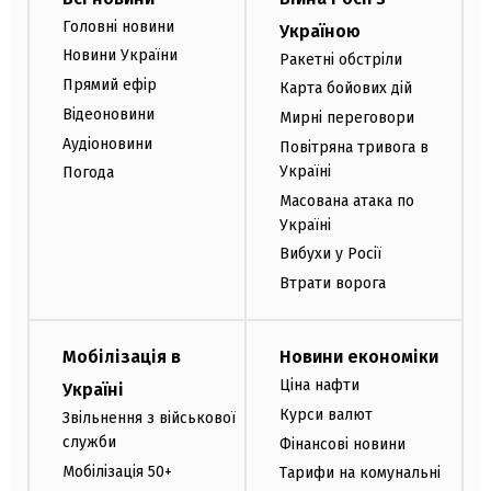
Головні новини
Україною
Новини України
Ракетні обстріли
Прямий ефір
Карта бойових дій
Відеоновини
Мирні переговори
Аудіоновини
Повітряна тривога в
Україні
Погода
Масована атака по
Україні
Вибухи у Росії
Втрати ворога
Мобілізація в
Новини економіки
Ціна нафти
Україні
Курси валют
Звільнення з військової
служби
Фінансові новини
Мобілізація 50+
Тарифи на комунальні