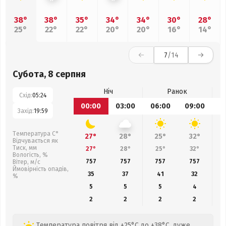
38°
38°
35°
34°
34°
30°
28°
25°
22°
22°
20°
20°
16°
14°
7
/14
Субота, 8 серпня
Ніч
Ранок
Схід:
05:24
00:00
03:00
06:00
09:00
1
Захід:
19:59
Температура С°
27°
28°
25°
32°
Відчувається як
Тиск, мм
27°
28°
25°
32°
Вологість, %
757
757
757
757
Вітер, м/с
Ймовірність опадів,
35
37
41
32
%
5
5
5
4
2
2
2
2
Температура повітря від +25°C до +38°C, дуже