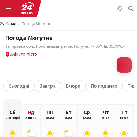
24 Канал
Погода Могутнє
Погода Могутнє
Запорізька обл., Пологівський район, Могутнє, 47.05°Пн, 35.75°Сх
Змінити місто
Сьогодні
Завтра
Вчора
По годинах
Тиж
Сб
Нд
Пн
Вт
Ср
Чт
Пт
Сьогодні
Завтра
10.08
11.08
12.08
13.08
14.08