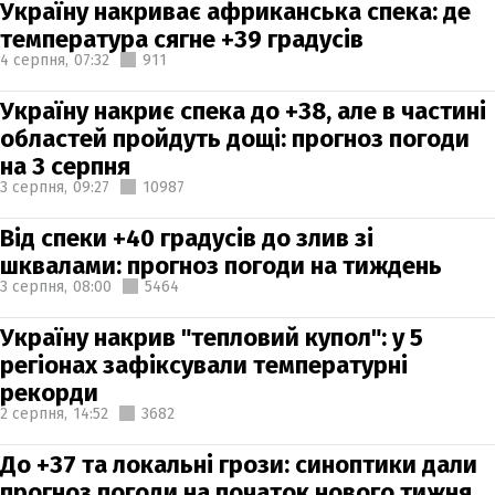
Україну накриває африканська спека: де
температура сягне +39 градусів
4 серпня,
07:32
911
Україну накриє спека до +38, але в частині
областей пройдуть дощі: прогноз погоди
на 3 серпня
3 серпня,
09:27
10987
Від спеки +40 градусів до злив зі
шквалами: прогноз погоди на тиждень
3 серпня,
08:00
5464
Україну накрив "тепловий купол": у 5
регіонах зафіксували температурні
рекорди
2 серпня,
14:52
3682
До +37 та локальні грози: синоптики дали
прогноз погоди на початок нового тижня