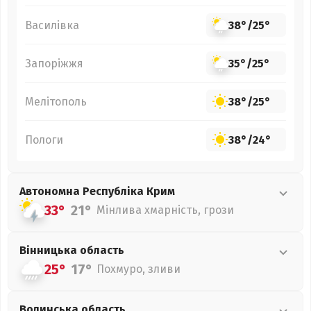
Василівка
38°
/
25°
Запоріжжя
35°
/
25°
Мелітополь
38°
/
25°
Пологи
38°
/
24°
Автономна Республіка Крим
33°
21°
Мінлива хмарність, грози
Вінницька
область
25°
17°
Похмуро, зливи
Волинська
область