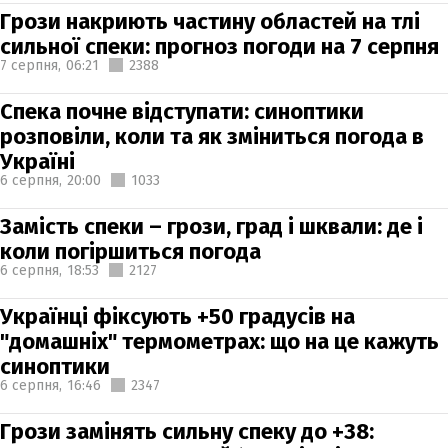
Грози накриють частину областей на тлі
сильної спеки: прогноз погоди на 7 серпня
7 серпня,
06:21
2388
Спека почне відступати: синоптики
розповіли, коли та як зміниться погода в
Україні
6 серпня,
20:00
1033
Замість спеки – грози, град і шквали: де і
коли погіршиться погода
6 серпня,
18:53
2127
Українці фіксують +50 градусів на
"домашніх" термометрах: що на це кажуть
синоптики
6 серпня,
16:46
2347
Грози замінять сильну спеку до +38: