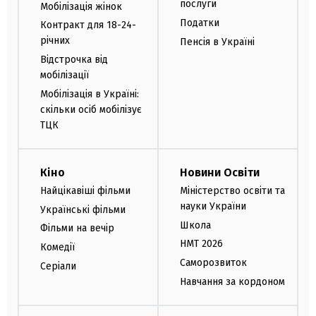
послуги
Мобілізація жінок
Податки
Контракт для 18-24-
річних
Пенсія в Україні
Відстрочка від
мобілізації
Мобілізація в Україні:
скільки осіб мобілізує
ТЦК
Кіно
Новини Освіти
Найцікавіші фільми
Міністерство освіти та
науки України
Українські фільми
Школа
Фільми на вечір
НМТ 2026
Комедії
Саморозвиток
Серіали
Навчання за кордоном