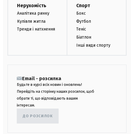
Нерухомість
Спорт
Аналітика ринку
Бокс
Купівля житла
Футбол
Тренди і натхнення
Теніс
Біатлон
Інші види спорту
Email - розсилка
Будьте в курсі всіх новин і оновлень!
Перейдіть на сторінку наших розсилок, щоб
обрати ті, що відповідають вашим
інтересам.
ДО РОЗСИЛОК