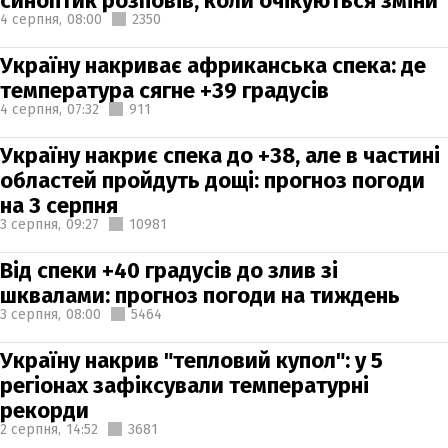
синоптик розповів, коли очікуються зміни
4 серпня,
08:00
2350
Україну накриває африканська спека: де
температура сягне +39 градусів
4 серпня,
07:32
911
Україну накриє спека до +38, але в частині
областей пройдуть дощі: прогноз погоди
на 3 серпня
3 серпня,
09:27
10981
Від спеки +40 градусів до злив зі
шквалами: прогноз погоди на тиждень
3 серпня,
08:00
5464
Україну накрив "тепловий купол": у 5
регіонах зафіксували температурні
рекорди
2 серпня,
14:52
3681