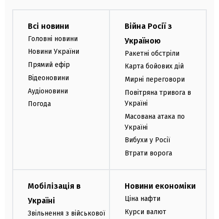
Всі новини
Війна Росії з
Головні новини
Україною
Новини України
Ракетні обстріли
Прямий ефір
Карта бойових дій
Відеоновини
Мирні переговори
Аудіоновини
Повітряна тривога в
Україні
Погода
Масована атака по
Україні
Вибухи у Росії
Втрати ворога
Мобілізація в
Новини економіки
Ціна нафти
Україні
Курси валют
Звільнення з військової