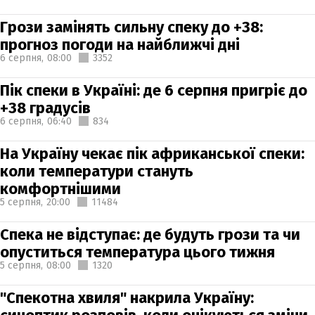
Грози замінять сильну спеку до +38:
прогноз погоди на найближчі дні
6 серпня,
08:00
3352
Пік спеки в Україні: де 6 серпня пригріє до
+38 градусів
6 серпня,
06:40
834
На Україну чекає пік африканської спеки:
коли температури стануть
комфортнішими
5 серпня,
20:00
11484
Спека не відступає: де будуть грози та чи
опуститься температура цього тижня
5 серпня,
08:00
1320
"Спекотна хвиля" накрила Україну: