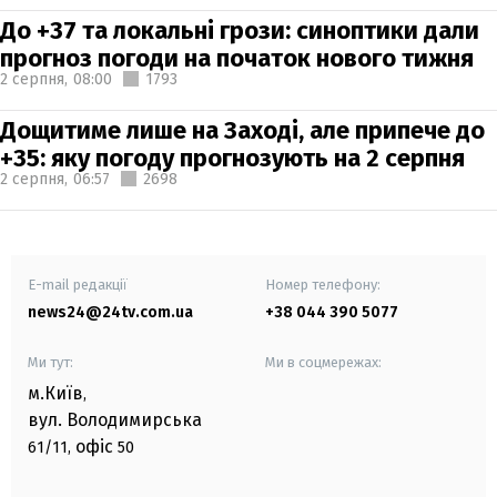
До +37 та локальні грози: синоптики дали
прогноз погоди на початок нового тижня
2 серпня,
08:00
1793
Дощитиме лише на Заході, але припече до
+35: яку погоду прогнозують на 2 серпня
2 серпня,
06:57
2698
E-mail редакції
Номер телефону:
news24@24tv.com.ua
+38 044 390 5077
Ми тут:
Ми в соцмережах:
м.Київ
,
вул. Володимирська
офіс
61/11,
50