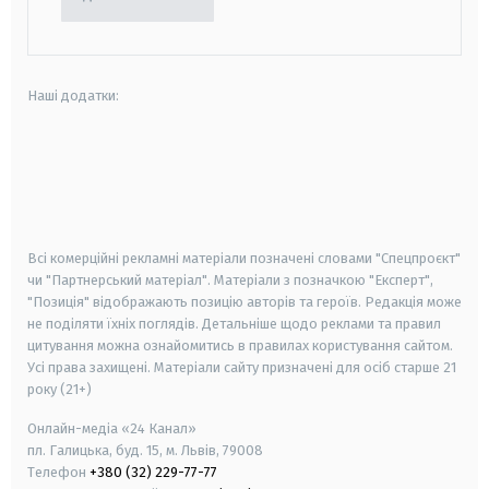
Наші додатки:
android
apple
smart tv
samsung smart tv
Всі комерційні рекламні матеріали позначені словами "Спецпроєкт"
чи "Партнерський матеріал". Матеріали з позначкою "Експерт",
"Позиція" відображають позицію авторів та героїв. Редакція може
не поділяти їхніх поглядів. Детальніше щодо реклами та правил
цитування можна ознайомитись в правилах користування сайтом.
Усі права захищені.
Матеріали сайту призначені для осіб старше
21
року (21+)
Онлайн-медіа «24 Канал»
пл. Галицька, буд. 15, м. Львів, 79008
Телефон
+380 (32) 229-77-77