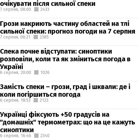
очікувати після сильної спеки
7 серпня,
08:00
2433
Грози накриють частину областей на тлі
сильної спеки: прогноз погоди на 7 серпня
7 серпня,
06:21
2385
Спека почне відступати: синоптики
розповіли, коли та як зміниться погода в
Україні
6 серпня,
20:00
1026
Замість спеки – грози, град і шквали: де і
коли погіршиться погода
6 серпня,
18:53
2123
Українці фіксують +50 градусів на
"домашніх" термометрах: що на це кажуть
синоптики
6 серпня,
16:46
2340