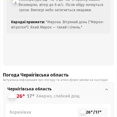
безхмарно, вітер до 6 м/с. Після обіду почнуться
грози. Ввечері небо затягнеться хмарами.
Народні прикмети:
"Мирона. Вітряний день ("Мирон-
вітрогон"). Який Мирон — такий і січень."
Погода Чернігівська
область
Актуальна інформація про погоду та атмосферні умови на сьогодні
Чернігівська
область
26°
17°
Хмарно, слабкий дощ
Корюківка
26°
/
17°