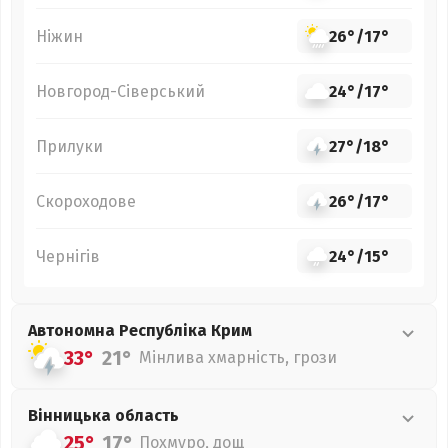
Ніжин
26°
/
17°
Новгород-Сіверський
24°
/
17°
Прилуки
27°
/
18°
Скороходове
26°
/
17°
Чернігів
24°
/
15°
Автономна Республіка Крим
33°
21°
Мінлива хмарність, грози
Вінницька
область
25°
17°
Похмуро, дощ