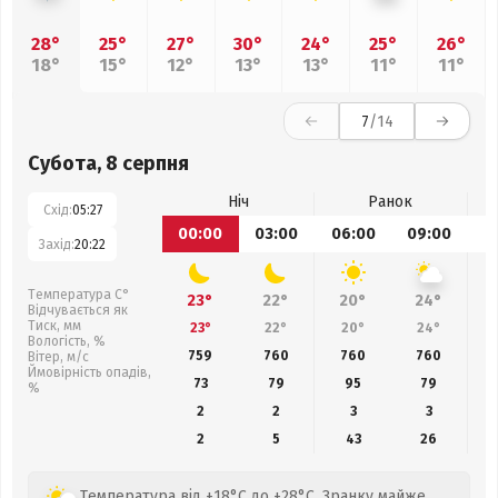
28°
25°
27°
30°
24°
25°
26°
18°
15°
12°
13°
13°
11°
11°
7
/14
Субота, 8 серпня
Ніч
Ранок
Схід:
05:27
00:00
03:00
06:00
09:00
1
Захід:
20:22
Температура С°
23°
22°
20°
24°
Відчувається як
Тиск, мм
23°
22°
20°
24°
Вологість, %
759
760
760
760
Вітер, м/с
Ймовірність опадів,
73
79
95
79
%
2
2
3
3
2
5
43
26
Температура від +18°C до +28°C. Зранку майже