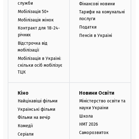
служби
Фінансові новини
Мобілізація 50+
Тарифи на комунальні
послуги
Мобілізація жінок
Податки
Контракт для 18-24-
річних
Пенсія в Україні
Відстрочка від
мобілізації
Мобілізація в Україні:
скільки осіб мобілізує
ТЦК
Кіно
Новини Освіти
Найцікавіші фільми
Міністерство освіти та
науки України
Українські фільми
Школа
Фільми на вечір
НМТ 2026
Комедії
Саморозвиток
Серіали