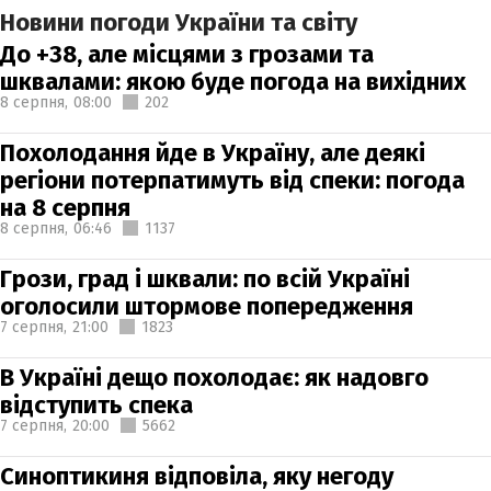
Новини погоди України та світу
До +38, але місцями з грозами та
шквалами: якою буде погода на вихідних
8 серпня,
08:00
202
Похолодання йде в Україну, але деякі
регіони потерпатимуть від спеки: погода
на 8 серпня
8 серпня,
06:46
1137
Грози, град і шквали: по всій Україні
оголосили штормове попередження
7 серпня,
21:00
1823
В Україні дещо похолодає: як надовго
відступить спека
7 серпня,
20:00
5662
Синоптикиня відповіла, яку негоду