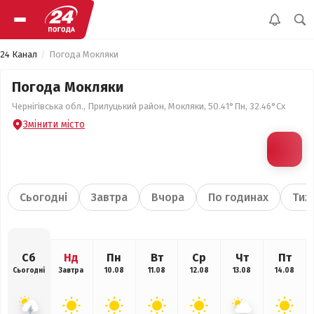
24 Канал
Погода Мокляки
Погода Мокляки
Чернігівська обл., Прилуцький район, Мокляки, 50.41°Пн, 32.46°Сх
Змінити місто
Сьогодні
Завтра
Вчора
По годинах
Тиж
Сб
Нд
Пн
Вт
Ср
Чт
Пт
Сьогодні
Завтра
10.08
11.08
12.08
13.08
14.08