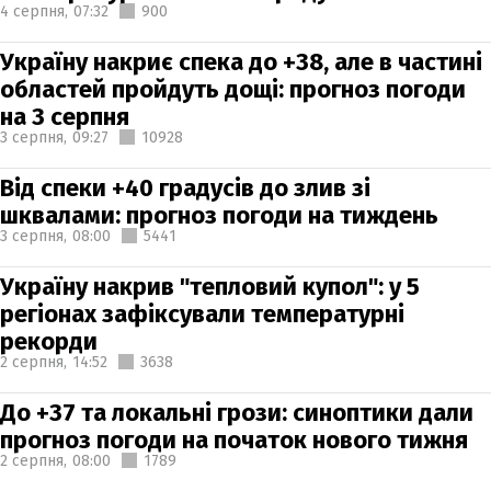
4 серпня,
07:32
900
Україну накриє спека до +38, але в частині
областей пройдуть дощі: прогноз погоди
на 3 серпня
3 серпня,
09:27
10928
Від спеки +40 градусів до злив зі
шквалами: прогноз погоди на тиждень
3 серпня,
08:00
5441
Україну накрив "тепловий купол": у 5
регіонах зафіксували температурні
рекорди
2 серпня,
14:52
3638
До +37 та локальні грози: синоптики дали
прогноз погоди на початок нового тижня
2 серпня,
08:00
1789