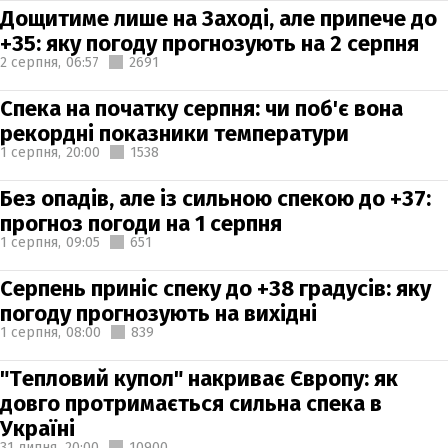
Дощитиме лише на Заході, але припече до
+35: яку погоду прогнозують на 2 серпня
2 серпня,
06:57
2691
Спека на початку серпня: чи поб'є вона
рекордні показники температури
1 серпня,
20:00
1538
Без опадів, але із сильною спекою до +37:
прогноз погоди на 1 серпня
1 серпня,
09:05
651
Серпень приніс спеку до +38 градусів: яку
погоду прогнозують на вихідні
1 серпня,
08:00
839
"Тепловий купол" накриває Європу: як
довго протримається сильна спека в
Україні
31 липня,
20:00
10900