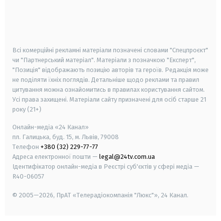
android
apple
smart tv
samsung smart tv
Всі комерційні рекламні матеріали позначені словами "Спецпроєкт"
чи "Партнерський матеріал". Матеріали з позначкою "Експерт",
"Позиція" відображають позицію авторів та героїв. Редакція може
не поділяти їхніх поглядів. Детальніше щодо реклами та правил
цитування можна ознайомитись в правилах користування сайтом.
Усі права захищені.
Матеріали сайту призначені для осіб старше
21
року (21+)
Онлайн-медіа «24 Канал»
пл. Галицька, буд. 15, м. Львів, 79008
Телефон
+380 (32) 229-77-77
Адреса електронної пошти —
legal@24tv.com.ua
Ідентифікатор онлайн-медіа в Реєстрі суб'єктів у сфері медіа —
R40-06057
© 2005—2026,
ПрАТ «Телерадіокомпанія "Люкс"», 24 Канал.