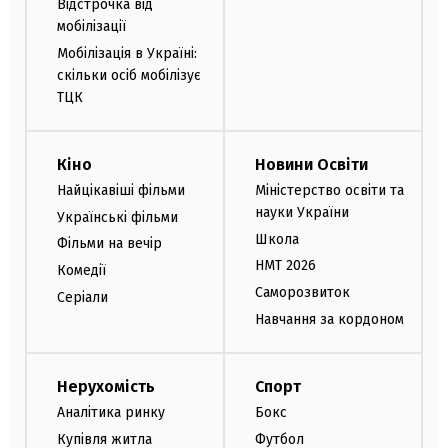
Відстрочка від
мобілізації
Мобілізація в Україні:
скільки осіб мобілізує
ТЦК
Кіно
Новини Освіти
Найцікавіші фільми
Міністерство освіти та
науки України
Українські фільми
Школа
Фільми на вечір
НМТ 2026
Комедії
Саморозвиток
Серіали
Навчання за кордоном
Нерухомість
Спорт
Аналітика ринку
Бокс
Купівля житла
Футбол