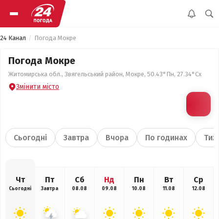
24 Канал
Погода Мокре
Погода Мокре
Житомирська обл., Звягельський район, Мокре, 50.43°Пн, 27.34°Сх
Змінити місто
Сьогодні
Завтра
Вчора
По годинах
Тиж
Чт
Пт
Сб
Нд
Пн
Вт
Ср
Сьогодні
Завтра
08.08
09.08
10.08
11.08
12.08