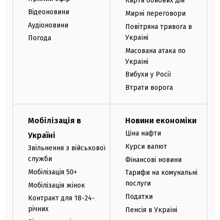
Карта бойових дій
Відеоновини
Мирні переговори
Аудіоновини
Повітряна тривога в
Україні
Погода
Масована атака по
Україні
Вибухи у Росії
Втрати ворога
Мобілізація в
Новини економіки
Ціна нафти
Україні
Курси валют
Звільнення з військової
служби
Фінансові новини
Мобілізація 50+
Тарифи на комунальні
послуги
Мобілізація жінок
Податки
Контракт для 18-24-
річних
Пенсія в Україні