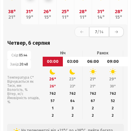
38°
31°
26°
25°
28°
31°
28°
21°
19°
15°
11°
11°
14°
15°
7
/14
Четвер, 6 серпня
Ніч
Ранок
Схід:
05:44
00:00
03:00
06:00
09:00
1
Захід:
20:48
Температура С°
26°
23°
21°
29°
Відчувається як
Тиск, мм
26°
23°
21°
30°
Вологість, %
762
762
762
762
Вітер, м/с
Ймовірність опадів,
57
64
67
52
%
1
3
2
2
2
2
2
2
На термометрі від +21°C до +38°C, пийте багато