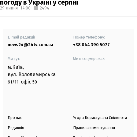
погоду в Україні у серпні
29 липня,
14:00
2494
E-mail редакції
Номер телефону:
news24@24tv.com.ua
+38 044 390 5077
Ми тут:
Ми в соцмережах:
м.Київ
,
вул. Володимирська
офіс
61/11,
50
Про нас
Угода Користувача Спільноти
Редакція
Правила коментування