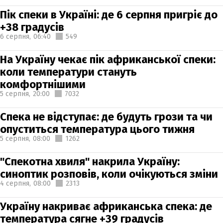
Пік спеки в Україні: де 6 серпня пригріє до
+38 градусів
6 серпня,
06:40
549
На Україну чекає пік африканської спеки:
коли температури стануть
комфортнішими
5 серпня,
20:00
7032
Спека не відступає: де будуть грози та чи
опуститься температура цього тижня
5 серпня,
08:00
1262
"Спекотна хвиля" накрила Україну:
синоптик розповів, коли очікуються зміни
4 серпня,
08:00
2313
Україну накриває африканська спека: де
температура сягне +39 градусів