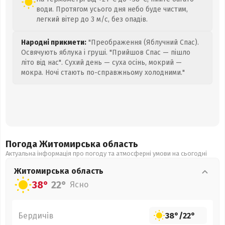
води. Протягом усього дня небо буде чистим,
легкий вітер до 3 м/с, без опадів.
Народні прикмети:
"Преображення (Яблучний Спас).
Освячують яблука і груші. "Прийшов Спас — пішло
літо від нас". Сухий день — суха осінь, мокрий —
мокра. Ночі стають по-справжньому холодними."
Погода Житомирська
область
Актуальна інформація про погоду та атмосферні умови на сьогодні
Житомирська
область
38°
22°
Ясно
Бердичів
38°
/
22°