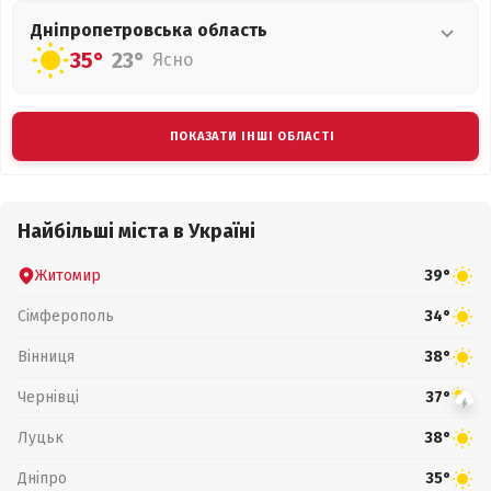
Дніпропетровська
область
35°
23°
Ясно
ПОКАЗАТИ ІНШІ ОБЛАСТІ
Найбільші міста в Україні
Житомир
39°
Сімферополь
34°
Вінниця
38°
Чернівці
37°
Луцьк
38°
Дніпро
35°