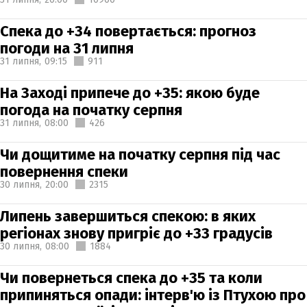
Спека до +34 повертається: прогноз
погоди на 31 липня
31 липня,
09:15
911
На Заході припече до +35: якою буде
погода на початку серпня
31 липня,
08:00
426
Чи дощитиме на початку серпня під час
повернення спеки
30 липня,
20:00
2315
Липень завершиться спекою: в яких
регіонах знову пригріє до +33 градусів
30 липня,
08:00
1884
Чи повернеться спека до +35 та коли
припиняться опади: інтерв'ю із Птухою про