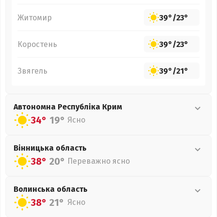
Житомир
39°
/
23°
Коростень
39°
/
23°
Звягель
39°
/
21°
Автономна Республіка Крим
34°
19°
Ясно
Вінницька
область
38°
20°
Переважно ясно
Волинська
область
38°
21°
Ясно